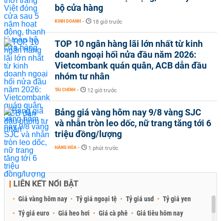
bộ cửa hàng
KINH DOANH
-
18 giờ trước
TOP 10 ngân hàng lãi lớn nhất từ kinh
doanh ngoại hối nửa đầu năm 2026:
Vietcombank quán quân, ACB dẫn đầu
nhóm tư nhân
TÀI CHÍNH
-
12 giờ trước
Bảng giá vàng hôm nay 9/8 vàng SJC
và nhẫn tròn leo dốc, nữ trang tăng tới 6
triệu đồng/lượng
HÀNG HÓA
-
1 phút trước
LIÊN KẾT NỔI BẬT
Giá vàng hôm nay
Tỷ giá ngoại tệ
Tỷ giá usd
Tỷ giá yen
Tỷ giá euro
Giá heo hơi
Giá cà phê
Giá tiêu hôm nay