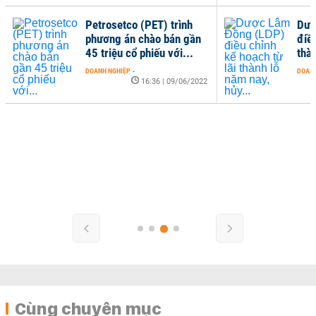
Petrosetco (PET) trình
Dượ
phương án chào bán gần
điều
45 triệu cổ phiếu với...
thàn
DOANH NGHIỆP
-
DOANH
16:36 | 09/06/2022
Cùng chuyên mục