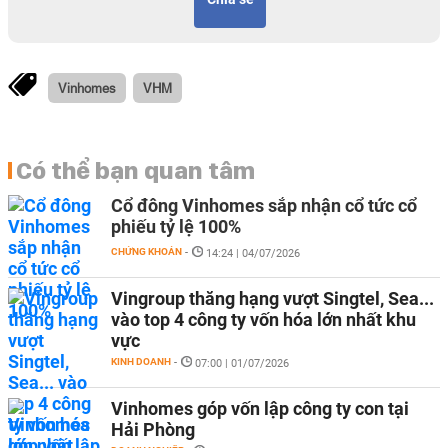
Vinhomes
VHM
Có thể bạn quan tâm
Cổ đông Vinhomes sắp nhận cổ tức cổ
phiếu tỷ lệ 100%
CHỨNG KHOÁN
-
14:24 | 04/07/2026
Vingroup thăng hạng vượt Singtel, Sea...
vào top 4 công ty vốn hóa lớn nhất khu
vực
KINH DOANH
-
07:00 | 01/07/2026
Vinhomes góp vốn lập công ty con tại
Hải Phòng