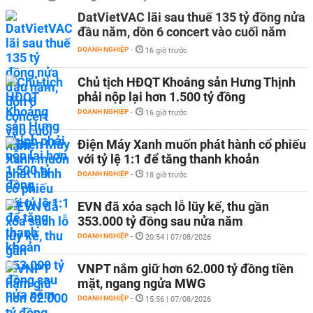
DatVietVAC lãi sau thuế 135 tỷ đồng nửa
đầu năm, dồn 6 concert vào cuối năm
DOANH NGHIỆP
-
16 giờ trước
Chủ tịch HĐQT Khoáng sản Hưng Thịnh
phải nộp lại hơn 1.500 tỷ đồng
DOANH NGHIỆP
-
16 giờ trước
Điện Máy Xanh muốn phát hành cổ phiếu
với tỷ lệ 1:1 để tăng thanh khoản
DOANH NGHIỆP
-
18 giờ trước
EVN đã xóa sạch lỗ lũy kế, thu gần
353.000 tỷ đồng sau nửa năm
DOANH NGHIỆP
-
20:54 | 07/08/2026
VNPT nắm giữ hơn 62.000 tỷ đồng tiền
mặt, ngang ngửa MWG
DOANH NGHIỆP
-
15:56 | 07/08/2026