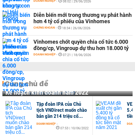
DOANH NGHIỆP
-
08:02 | 29/06/2026
Diễn biến mới trong thương vụ phát hành
hơn 4 tỷ cổ phiếu của Vinhomes
CHỨNG KHOÁN
-
18:34 | 26/06/2026
Vinhomes chốt quyền chia cổ tức 6.000
đồng/cp, Vingroup dự thu hơn 18.000 tỷ
DOANH NGHIỆP
-
07:21 | 18/06/2026
Cùng chủ đề
Kế hoạch kinh doanh năm 2022
Tập đoàn IPA của Chủ
VEA
tịch VNDirect muốn chào
5.4
bán gần 214 triệu cổ...
tiề
DOANH NGHIỆP
-
DOANH
07:53 | 10/06/2022