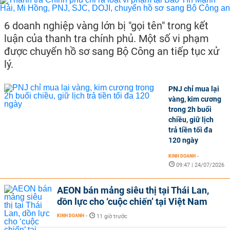
6 doanh nghiệp vàng lớn bị "gọi tên" trong kết
luận của thanh tra chính phủ. Một số vi phạm
được chuyển hồ sơ sang Bộ Công an tiếp tục xử
lý.
PNJ chỉ mua lại
vàng, kim cương
trong 2h buổi
chiều, giữ lịch
trả tiền tối đa
120 ngày
KINH DOANH
-
09:47 | 24/07/2026
AEON bán mảng siêu thị tại Thái Lan,
dồn lực cho ‘cuộc chiến’ tại Việt Nam
KINH DOANH
-
11 giờ trước