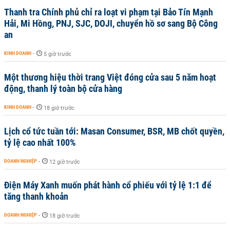
Thanh tra Chính phủ chỉ ra loạt vi phạm tại Bảo Tín Mạnh
Hải, Mi Hồng, PNJ, SJC, DOJI, chuyển hồ sơ sang Bộ Công
an
KINH DOANH
-
5 giờ trước
Một thương hiệu thời trang Việt đóng cửa sau 5 năm hoạt
động, thanh lý toàn bộ cửa hàng
KINH DOANH
-
18 giờ trước
Lịch cổ tức tuần tới: Masan Consumer, BSR, MB chốt quyền,
tỷ lệ cao nhất 100%
DOANH NGHIỆP
-
12 giờ trước
Điện Máy Xanh muốn phát hành cổ phiếu với tỷ lệ 1:1 để
tăng thanh khoản
DOANH NGHIỆP
-
18 giờ trước