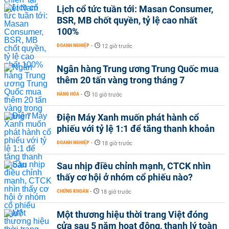
Lịch cổ tức tuần tới: Masan Consumer,
BSR, MB chốt quyền, tỷ lệ cao nhất
100%
DOANH NGHIỆP
-
12 giờ trước
Ngân hàng Trung ương Trung Quốc mua
thêm 20 tấn vàng trong tháng 7
HÀNG HÓA
-
10 giờ trước
Điện Máy Xanh muốn phát hành cổ
phiếu với tỷ lệ 1:1 để tăng thanh khoản
DOANH NGHIỆP
-
18 giờ trước
Sau nhịp điều chỉnh mạnh, CTCK nhìn
thấy cơ hội ở nhóm cổ phiếu nào?
CHỨNG KHOÁN
-
18 giờ trước
Một thương hiệu thời trang Việt đóng
cửa sau 5 năm hoạt động, thanh lý toàn