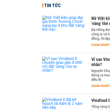
TIN TỨC
Nữ Việt ki
'vàng' thế
Bà Hồng đượ
công ty và h
đồng, rồi lậ
DOANH NGHIỆP
Vì sao Vin
nhân?
Nguyên tổng
đứng ra mua
điều lệ.
DOANH NGHIỆP
Vinafood I
Tổng công ty