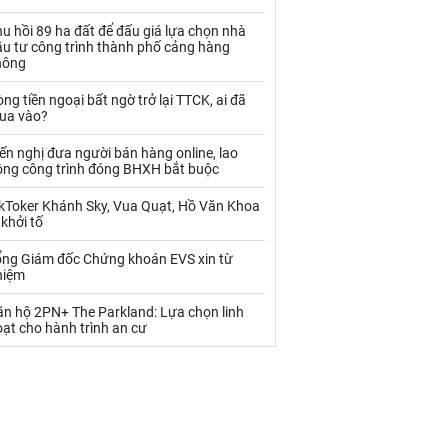
Palladium
Phân bón
u hồi 89 ha đất để đấu giá lựa chọn nhà
Rau - Củ -Quả
Sắt thép
ầu tư công trình thành phố cảng hàng
hông
Sữa
ng tiền ngoại bất ngờ trở lại TTCK, ai đã
ua vào?
Than
Thức ăn chăn nuôi
ến nghị đưa người bán hàng online, lao
ộng công trình đóng BHXH bắt buộc
Thủy hải sản khác
Tôm
ikToker Khánh Sky, Vua Quạt, Hồ Văn Khoa
Vàng
 khởi tố
ổng Giám đốc Chứng khoán EVS xin từ
VLXD khác
Xăng dầu
hiệm
Xi măng - Clynker
ăn hộ 2PN+ The Parkland: Lựa chọn linh
ạt cho hành trình an cư