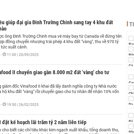
ều giúp đại gia Đinh Trường Chinh sang tay 4 khu đất
T
 nào
c ông Đinh Trường Chinh mua vé máy bay từ Canada về đứng tên
ợp đồng chuyển nhượng trái phép 4 khu đất "vàng", thu về 970 tỷ
p tức xuất cảnh.
-
11:00 | 20/09/2025
afood II chuyển giao gần 8.000 m2 đất 'vàng' cho tư
 giám đốc Vinafood II khai đã lấy danh nghĩa công ty Nhà nước
 hộ khu đất "vàng" rồi chuyển giao cho tư nhân để nhận 10% vốn
-
19:50 | 26/02/2025
I đặt kế hoạch lãi trăm tỷ 2 năm liên tiếp
 cho biết các chỉ tiêu khác kim ngạch xuất khẩu, tổng doanh thu,