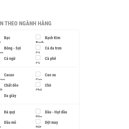
IN THEO NGÀNH HÀNG
Bạc
Bạch Kim
Bông - Sợi
Cá da trơn
Cá ngừ
Cà phê
Cacao
Cao su
Chất dẻo
Chè
Da giày
Đá quý
Dầu - Hạt dầu
Dầu mỏ
Dệt may