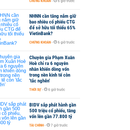
CHỨNG KHOÁN
-
6 giờ trước
NHNN cần tăng nắm giữ
bao nhiêu cổ phiếu CTG
để sở hữu tối thiểu 65%
VietinBank?
CHỨNG KHOÁN
-
6 giờ trước
Chuyên gia Phạm Xuân
Hoè chỉ ra 6 nguyên
nhân khiến dòng vốn
trong nền kinh tế còn
'tắc nghẽn'
THỜI SỰ
-
6 giờ trước
BIDV sắp phát hành gần
500 triệu cổ phiếu, tăng
vốn lên gần 77.800 tỷ
TÀI CHÍNH
-
7 giờ trước