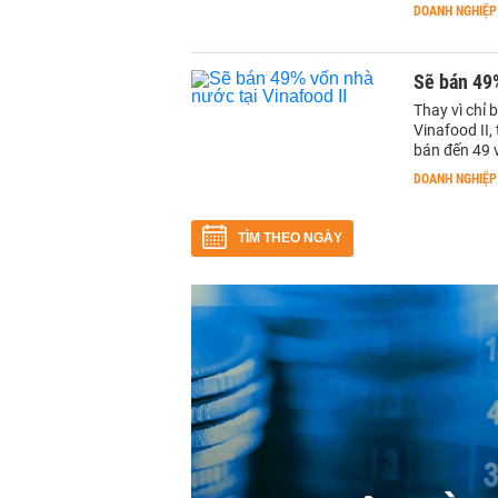
DOANH NGHIỆP
Sẽ bán 49%
Thay vì chỉ
Vinafood II
bán đến 49 
DOANH NGHIỆP
TÌM THEO NGÀY