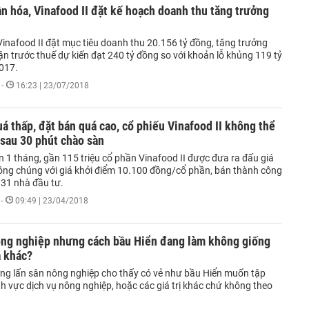
n hóa, Vinafood II đặt kế hoạch doanh thu tăng trưởng
inafood II đặt mục tiêu doanh thu 20.156 tỷ đồng, tăng trưởng
ận trước thuế dự kiến đạt 240 tỷ đồng so với khoản lỗ khủng 119 tỷ
017.
-
16:23 | 23/07/2018
á thấp, đặt bán quá cao, cổ phiếu Vinafood II không thể
sau 30 phút chào sàn
 1 tháng, gần 115 triệu cổ phần Vinafood II được đưa ra đấu giá
công chúng với giá khởi điểm 10.100 đồng/cổ phần, bán thành công
 31 nhà đầu tư.
-
09:49 | 23/04/2018
ông nghiệp nhưng cách bầu Hiển đang làm không giống
a khác?
g lấn sân nông nghiệp cho thấy có vẻ như bầu Hiển muốn tập
nh vực dịch vụ nông nghiệp, hoặc các giá trị khác chứ không theo