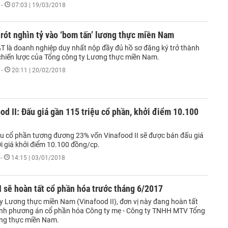
-
07:03 | 19/03/2018
ót nghìn tỷ vào ‘bom tấn’ lương thực miền Nam
T là doanh nghiệp duy nhất nộp đầy đủ hồ sơ đăng ký trở thành
chiến lược của Tổng công ty Lương thực miền Nam.
-
20:11 | 20/02/2018
od II: Đấu giá gần 115 triệu cổ phần, khởi điểm 10.100
ệu cổ phần tương đương 23% vốn Vinafood II sẽ được bán đấu giá
i giá khởi điểm 10.100 đồng/cp.
-
14:15 | 03/01/2018
I sẽ hoàn tất cổ phần hóa trước tháng 6/2017
y Lương thực miền Nam (Vinafood II), đơn vị này đang hoàn tất
hỉnh phương án cổ phần hóa Công ty mẹ - Công ty TNHH MTV Tổng
ng thực miền Nam.