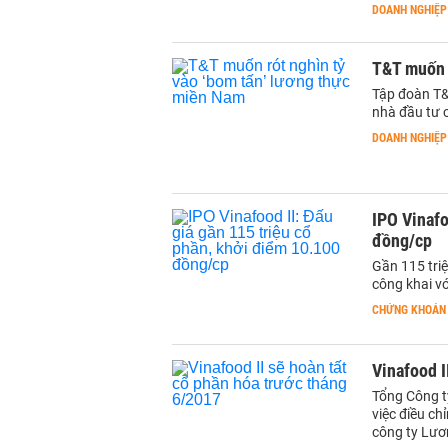
DOANH NGHIỆP
T&T muốn r
Tập đoàn T&
nhà đầu tư 
DOANH NGHIỆP
IPO Vinafo
đồng/cp
Gần 115 tri
công khai vớ
CHỨNG KHOÁN
Vinafood I
Tổng Công t
việc điều c
công ty Lươ