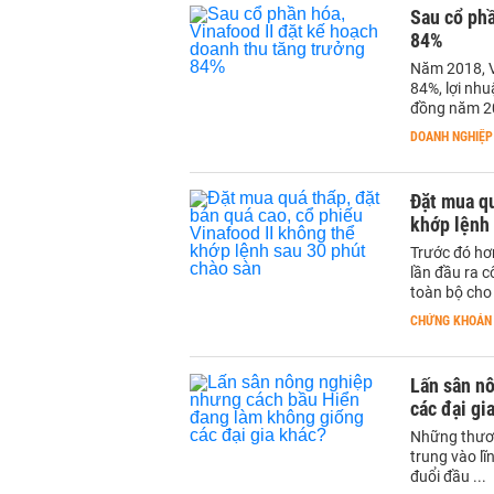
Sau cổ phầ
84%
Năm 2018, V
84%, lợi nhu
đồng năm 2
DOANH NGHIỆP
Đặt mua qu
khớp lệnh 
Trước đó hơn
lần đầu ra 
toàn bộ cho
CHỨNG KHOÁN
Lấn sân n
các đại gi
Những thươn
trung vào lĩ
đuổi đầu ...