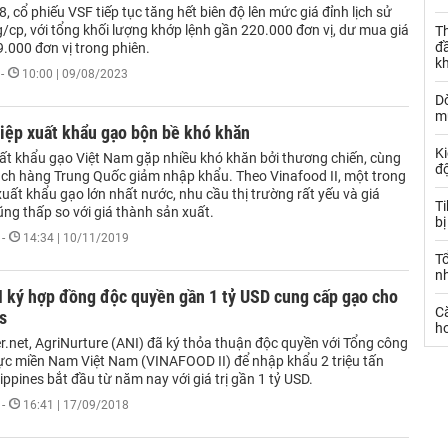
8, cổ phiếu VSF tiếp tục tăng hết biên độ lên mức giá đỉnh lịch sử
/cp, với tổng khối lượng khớp lệnh gần 220.000 đơn vị, dư mua giá
Th
đ
.000 đơn vị trong phiên.
k
-
10:00 | 09/08/2023
Dò
m
iệp xuất khẩu gạo bộn bề khó khăn
Ki
uất khẩu gạo Việt Nam gặp nhiều khó khăn bởi thương chiến, cùng
đ
hách hàng Trung Quốc giảm nhập khẩu. Theo Vinafood II, một trong
ất khẩu gạo lớn nhất nước, nhu cầu thị trường rất yếu và giá
T
ng thấp so với giá thành sản xuất.
bị
-
14:34 | 10/11/2019
T
n
I ký hợp đồng độc quyền gần 1 tỷ USD cung cấp gạo cho
C
s
ho
r.net, AgriNurture (ANI) đã ký thỏa thuận độc quyền với Tổng công
ực miền Nam Việt Nam (VINAFOOD II) để nhập khẩu 2 triệu tấn
ippines bắt đầu từ năm nay với giá trị gần 1 tỷ USD.
-
16:41 | 17/09/2018