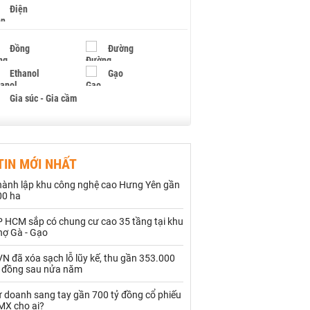
Điện
Đồng
Đường
Ethanol
Gạo
Gia súc - Gia cầm
Giấy
Gỗ
TIN MỚI NHẤT
Hạt điều
Hồ tiêu - Hạt tiêu
hành lập khu công nghệ cao Hưng Yên gần
Khí đốt
00 ha
P HCM sắp có chung cư cao 35 tầng tại khu
Kim loại khác
Mắc ca
hợ Gà - Gạo
Muối
Ngũ cốc
N đã xóa sạch lỗ lũy kế, thu gần 353.000
ỷ đồng sau nửa năm
Nhựa - Hạt nhựa
ự doanh sang tay gần 700 tỷ đồng cổ phiếu
MX cho ai?