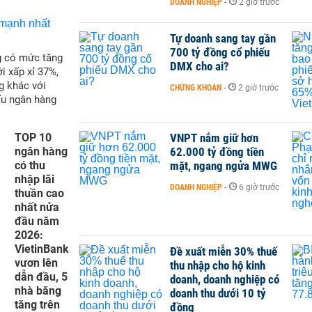
DOANH NGHIỆP
-
2 giờ trước
Tự doanh sang tay gần
700 tỷ đồng cổ phiếu
g có mức tăng
DMX cho ai?
i xấp xỉ 37%,
g khác với
CHỨNG KHOÁN
-
2 giờ trước
ấu ngân hàng
TOP 10
VNPT nắm giữ hơn
ngân hàng
62.000 tỷ đồng tiền
có thu
mặt, ngang ngửa MWG
nhập lãi
DOANH NGHIỆP
-
6 giờ trước
thuần cao
nhất nửa
đầu năm
2026:
VietinBank
Đề xuất miễn 30% thuế
vươn lên
thu nhập cho hộ kinh
dẫn đầu, 5
doanh, doanh nghiệp có
nhà băng
doanh thu dưới 10 tỷ
tăng trên
đồng