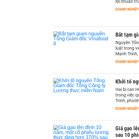
lợi nhuận t
DOANH NGHIỆP
Bắt tạm g
Nguyên Tổng
luật trong v
Mạnh Trinh,
DOANH NGHIỆP
Khởi tố n
Hai bị can 
trong việc 
Trinh, phườ
DOANH NGHIỆP
Giá gạo lê
sau 10 ph