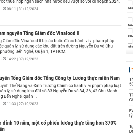
rước thuế, nộp ngân sách nhà nước đều vượt so với kế hoạch 2024.
-
08:11 | 31/12/2024
iam nguyên Tổng Giám đốc Vinafood II
 Giám đốc Vinafood II bị cáo buộc đã có hành vi vi phạm pháp
iệc quản lý, sử dụng các khu đất trên đường Nguyễn Du và Chu
 phường Bến Nghé, Quận 1, TP HCM.
-
14:22 | 07/12/2023
guyên Tổng Giám đốc Tổng Công ty Lương thực miền Nam
T
5
Huỳnh Thế Năng và Đinh Trường Chinh có hành vi vi phạm pháp luật
quản lý, sử dụng khu đất số 33 Nguyễn Du và 34, 36, 42 Chu Mạnh
T
ng Bến Nghé, quận 1.
C
-
11:33 | 27/10/2023
EV
t
n đỉnh 10 năm, một cổ phiếu lương thực tăng hơn 370%
T
iên
D