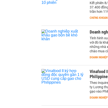
Kết phiên 8/
37.400 đồng
trần hơn 119
CHỨNG KHOÁN
Doanh ngh
Tình hình x
với đó là k
những nhà xu
chào mua cũ
DOANH NGHIỆP
Vinafood I
Philippine
Theo Inquire
ty Lương th
gạo vào Phil
DOANH NGHIỆP