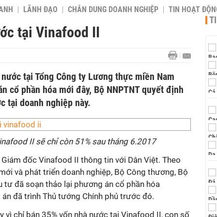
OANH
LÃNH ĐẠO
CHÂN DUNG DOANH NGHIỆP
TIN HOẠT ĐỘN
T
c tại Vinafood II
à nước tại Tổng Công ty Lương thực miền Nam
 án cổ phần hóa mới đây, Bộ NNPTNT quyết định
c tại doanh nghiệp này.
inafood II sẽ chỉ còn 51% sau tháng 6.2017
iám đốc Vinafood II thông tin với Dân Việt. Theo
 mới và phát triển doanh nghiệp, Bộ Công thương, Bộ
u tư đã soạn thảo lại phương án cổ phần hóa
 án đã trình Thủ tướng Chính phủ trước đó.
 vì chỉ bán 35% vốn nhà nước tại Vinafood II, con số