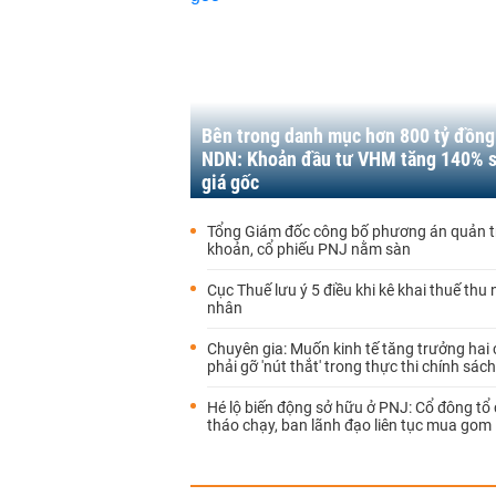
Bên trong danh mục hơn 800 tỷ đồng
NDN: Khoản đầu tư VHM tăng 140% s
giá gốc
Tổng Giám đốc công bố phương án quản t
khoản, cổ phiếu PNJ nằm sàn
Cục Thuế lưu ý 5 điều khi kê khai thuế thu
nhân
Chuyên gia: Muốn kinh tế tăng trưởng hai 
phải gỡ 'nút thắt' trong thực thi chính sách
Hé lộ biến động sở hữu ở PNJ: Cổ đông tổ
tháo chạy, ban lãnh đạo liên tục mua gom