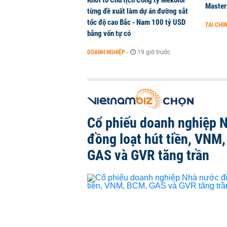
Khởi tố Chủ tịch Công ty Mekolor
Master
từng đề xuất làm dự án đường sắt
tốc độ cao Bắc - Nam 100 tỷ USD
TÀI CHÍ
bằng vốn tự có
DOANH NGHIỆP
-
19 giờ trước
Cổ phiếu doanh nghiệp 
đồng loạt hút tiền, VNM
GAS và GVR tăng trần