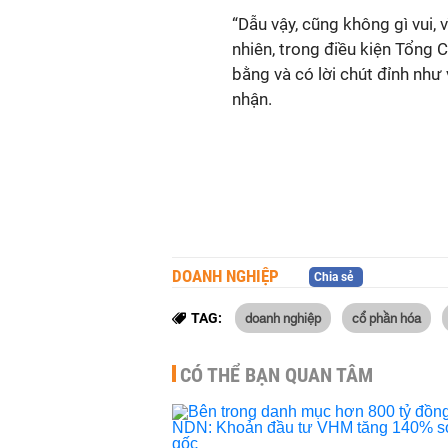
“Dẫu vậy, cũng không gì vui,
nhiên, trong điều kiện Tổng 
bằng và có lời chút đỉnh như
nhận.
DOANH NGHIỆP
Chia sẻ
doanh nghiệp
cổ phần hóa
TAG:
CÓ THỂ BẠN QUAN TÂM