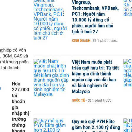
Vingroup,
Techcombank, VPBank,
PC1: Người nắm
10.000 tỷ đồng cổ
phiếu, người làm chủ
tịch ở tuổi 27
KINH DOANH
-
1 phút trước
nghiệp có vốn
M, BCM, GAS và
Việt Nam muốn phát
 khi khung phân
triển quỹ hưu trí: Từ tiết
 tại doanh
kiệm gia đình thành
nguồn cấp vốn dài hạn
Hơn
và kinh nghiệm từ
227.000
Malaysia
tài
QUỐC TẾ
-
1 phút trước
khoản
gia
nhập thị
trường
Quy mô quỹ PYN Elite
chứng
giảm hơn 2.100 tỷ đồng
khoán