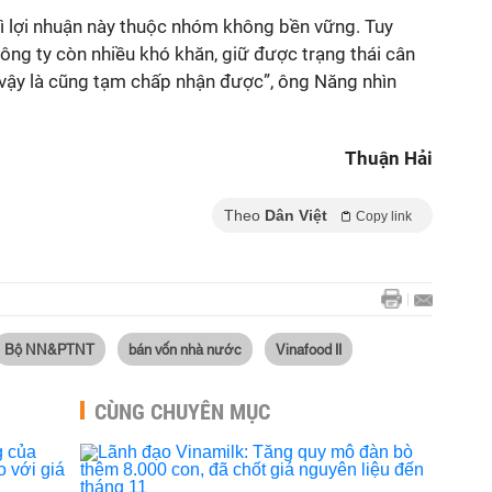
 vì lợi nhuận này thuộc nhóm không bền vững. Tuy
Công ty còn nhiều khó khăn, giữ được trạng thái cân
 vậy là cũng tạm chấp nhận được”, ông Năng nhìn
Thuận Hải
Theo
Dân Việt
Copy link
Bộ NN&PTNT
bán vốn nhà nước
Vinafood II
CÙNG CHUYÊN MỤC