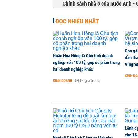
Chính sách nhà ở của nước Anh - 
QUỐC TẾ
-
1 phút trước
ĐỌC NHIỀU NHẤT
Con gá
Huấn Hoa Hồng là Chủ tịch doanh
đầu tha
nghiệp vốn 100 tỷ, góp cổ phần trong
Vingro
hai doanh nghiệp khác
KINH D
KINH DOANH
-
14 giờ trước
Lãnh đạ
cho 18