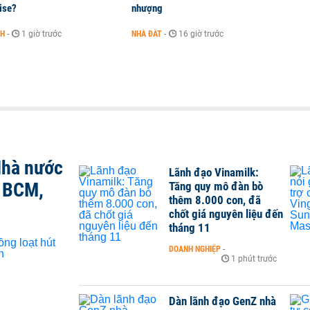
ise?
nhượng
NH
-
1 giờ trước
NHÀ ĐẤT
-
16 giờ trước
Nhà nước
Lãnh đạo Vinamilk:
, BCM,
Tăng quy mô đàn bò
thêm 8.000 con, đã
chốt giá nguyên liệu đến
tháng 11
DOANH NGHIỆP
-
1 phút trước
Dàn lãnh đạo GenZ nhà