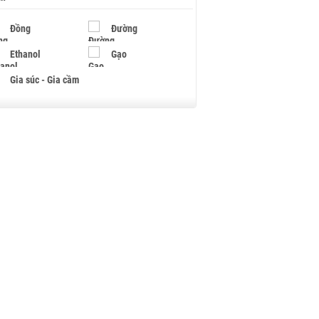
Đồng
Đường
Ethanol
Gạo
Gia súc - Gia cầm
Giấy
Gỗ
Hạt điều
Hồ tiêu - Hạt tiêu
Khí đốt
Kim loại khác
Mắc ca
Muối
Ngũ cốc
Nhựa - Hạt nhựa
Palladium
Phân bón