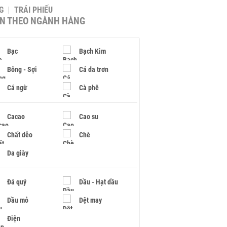
G
TRÁI PHIẾU
IN THEO NGÀNH HÀNG
Bạc
Bạch Kim
Bông - Sợi
Cá da trơn
Cá ngừ
Cà phê
Cacao
Cao su
Chất dẻo
Chè
Da giày
Đá quý
Dầu - Hạt dầu
Dầu mỏ
Dệt may
Điện