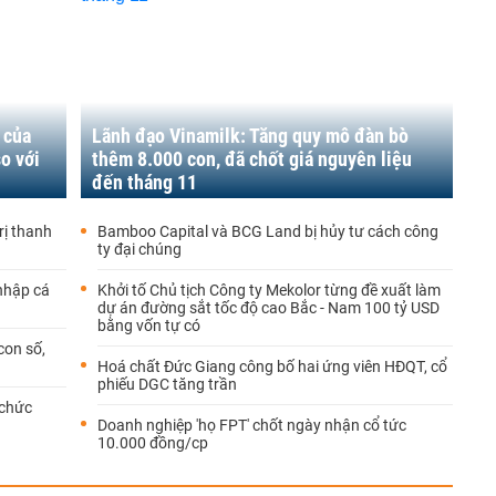
 của
Lãnh đạo Vinamilk: Tăng quy mô đàn bò
o với
thêm 8.000 con, đã chốt giá nguyên liệu
đến tháng 11
rị thanh
Bamboo Capital và BCG Land bị hủy tư cách công
ty đại chúng
 nhập cá
Khởi tố Chủ tịch Công ty Mekolor từng đề xuất làm
dự án đường sắt tốc độ cao Bắc - Nam 100 tỷ USD
bằng vốn tự có
con số,
Hoá chất Đức Giang công bố hai ứng viên HĐQT, cổ
phiếu DGC tăng trần
 chức
Doanh nghiệp 'họ FPT' chốt ngày nhận cổ tức
10.000 đồng/cp