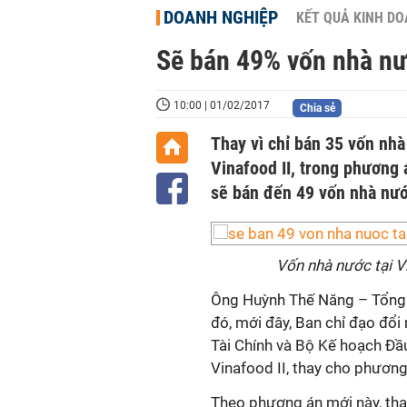
DOANH NGHIỆP
KẾT QUẢ KINH D
Sẽ bán 49% vốn nhà nướ
10:00 | 01/02/2017
Chia sẻ
Thay vì chỉ bán 35 vốn nh
Vinafood II, trong phương
sẽ bán đến 49 vốn nhà nướ
Vốn nhà nước tại V
Ông Huỳnh Thế Năng – Tổng G
đó, mới đây, Ban chỉ đạo đổi
Tài Chính và Bộ Kế hoạch Đầ
Vinafood II, thay cho phương
Theo phương án mới này, thay