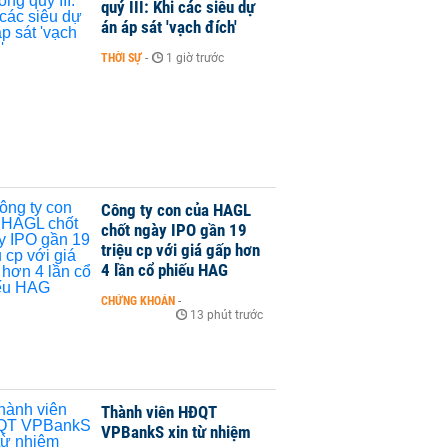
quý III: Khi các siêu dự
án áp sát 'vạch đích'
THỜI SỰ
-
1 giờ trước
Công ty con của HAGL
chốt ngày IPO gần 19
triệu cp với giá gấp hơn
4 lần cổ phiếu HAG
CHỨNG KHOÁN
-
13 phút trước
Thành viên HĐQT
VPBankS xin từ nhiệm