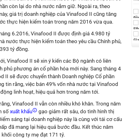
hần còn lại do nhà nước nắm giữ. Ngoài ra, theo
y, giá trị doanh nghiệp của Vinafood II cũng tăng
ước thực hiện kiểm toán trong năm 2016 vừa qua.
tháng 6.2016, Vinafood II được định giá 4.980 tỷ
hà nước thực hiện kiểm toán theo yêu cầu Chính phủ,
 393 tỷ đồng.
ới, Vinafood II sẽ xin ý kiến các Bộ ngành có liên
nh phủ phương án cổ phần hóa mới này. Sang tháng 4
ood II sẽ được chuyển thành Doanh nghiệp Cổ phần
g tin rằng, việc bán 49% vốn nhà nước tại Vinafood
động linh hoạt, hiệu quả hơn trong năm tới.
rằng, Vinafood II vẫn còn nhiều khó khăn. Trong năm
h số
xuất khẩu
gạo giảm rất sâu, do tình hình thị
iểm sáng tại doanh nghiệp này là cùng với tái cơ cấu
í thấp đã mang lại hiệu quả bước đầu. Kết thúc năm
 khối công ty mẹ đạt 171 tỷ.