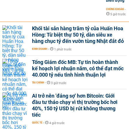
biến động
CHỨNG KHOÁN
-
5 giờ trước
Khối tài sản hàng trăm tỷ của Huấn Hoa
Hồng: Từ biệt thự 50 tỷ, dàn siêu xe
hàng chục tỷ đến vườn tùng Nhật đắt đỏ
KINH DOANH
-
1 phút trước
Tổng Giám đốc MB: Tự tin hoàn thành
kế hoạch lợi nhuận năm, có thể đạt mốc
40.000 tỷ nếu tình hình thuận lợi
TÀI CHÍNH
-
3 giờ trước
AI trở nên 'đáng sợ' hơn Bitcoin: Giới
đầu tư tháo chạy vì thị trường bốc hơi
40%, 150 tỷ USD bị rút không thương
tiếc
QUỐC TẾ
-
4 giờ trước