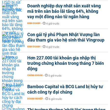
Doanh nghiệp duy nhất sản xuất vàng
mã trên sàn báo lãi tăng 64%, không
vay một đồng nào từ ngân hàng
KINH DOANH
-
4 giờ trước
Con gái tỷ phú Phạm Nhật Vượng lần
đầu tham gia vào hệ sinh thái Vingroup
KINH DOANH
-
4 giờ trước
Hơn 227.000 tài khoản gia nhập thị
trường chứng khoán trong tháng 7 biến
động
CHỨNG KHOÁN
-
5 giờ trước
Bamboo Capital và BCG Land bị hủy tư
cách công ty đại chúng
DOANH NGHIỆP
-
6 giờ trước
Thị trường thường ‘phất lên’ trong tháng