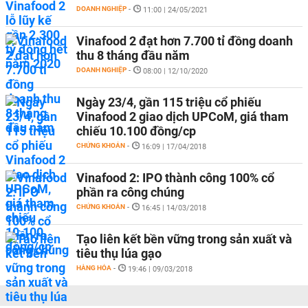
DOANH NGHIỆP
-
11:00 | 24/05/2021
Vinafood 2 đạt hơn 7.700 tỉ đồng doanh
thu 8 tháng đầu năm
DOANH NGHIỆP
-
08:00 | 12/10/2020
Ngày 23/4, gần 115 triệu cổ phiếu
Vinafood 2 giao dịch UPCoM, giá tham
chiếu 10.100 đồng/cp
CHỨNG KHOÁN
-
16:09 | 17/04/2018
Vinafood 2: IPO thành công 100% cổ
phần ra công chúng
CHỨNG KHOÁN
-
16:45 | 14/03/2018
Tạo liên kết bền vững trong sản xuất và
tiêu thụ lúa gạo
HÀNG HÓA
-
19:46 | 09/03/2018