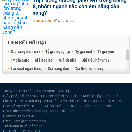
8, nhóm ngành nào có tiềm năng dẫn
sóng?
CHỨNG KHOÁN
-
6 giờ trước
LIÊN KẾT NỔI BẬT
Giá vàng hôm nay
Tỷ giá ngoại tệ
Tỷ giá usd
Tỷ giá yen
Tỷ giá euro
Giá heo hơi
Giá cà phê
Giá tiêu hôm nay
Lãi suất ngân hàng
Giá xăng dầu
Giá thép hôm nay
Giá sầu riêng
Giá thịt heo
Giá gạo
Giá cao su
Best Retail Brokers
Diễn đàn đầu tư Việt Nam 2026
Trang TTĐTTH của công ty VietNewsCorp
Giấy phép số 3323/GP-TTĐT do Sở VH&TT TP.HCM cấp ngày 20/3/2026
Lầu 5 - Compa Building - 293 Điện Biên Phủ - Phường Gia Định - TP.HCM
Chi nhánh:
Số 5 - Khu 38A Trần Phú - Phường Ba Đình - TP. Hà Nội
Chịu trách nhiệm nội dung:
Hoàng Hữu Lợi
Hotline:
0975798489
Email:
info@vietnambiz.vn
Trách nhiệm về thông tin
DỊCH VỤ QUẢNG CÁO