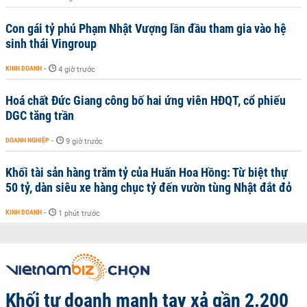
Con gái tỷ phú Phạm Nhật Vượng lần đầu tham gia vào hệ
sinh thái Vingroup
KINH DOANH
-
4 giờ trước
Hoá chất Đức Giang công bố hai ứng viên HĐQT, cổ phiếu
DGC tăng trần
DOANH NGHIỆP
-
9 giờ trước
Khối tài sản hàng trăm tỷ của Huấn Hoa Hồng: Từ biệt thự
50 tỷ, dàn siêu xe hàng chục tỷ đến vườn tùng Nhật đắt đỏ
KINH DOANH
-
1 phút trước
Khối tự doanh mạnh tay xả gần 2.200