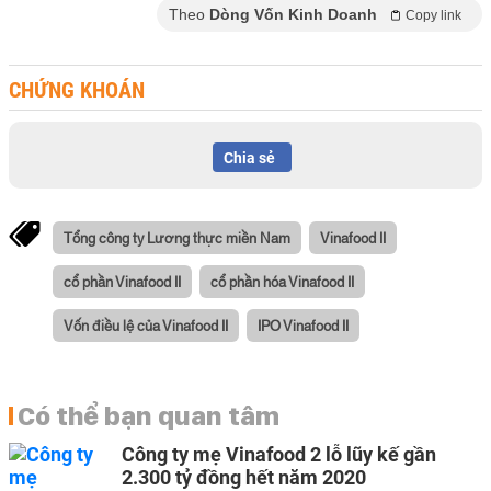
Theo
Dòng Vốn Kinh Doanh
Copy link
CHỨNG KHOÁN
Chia sẻ
Tổng công ty Lương thực miền Nam
Vinafood II
cổ phần Vinafood II
cổ phần hóa Vinafood II
Vốn điều lệ của Vinafood II
IPO Vinafood II
Có thể bạn quan tâm
Công ty mẹ Vinafood 2 lỗ lũy kế gần
2.300 tỷ đồng hết năm 2020