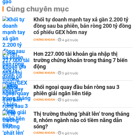
Cùng chuyên mục
Khối tự doanh mạnh tay xả gần 2.200 tỷ
đồng sau ba phiên, bán ròng 200 tỷ đồng
cổ phiếu GEX hôm nay
CHỨNG KHOÁN
-
4 giờ trước
Hơn 227.000 tài khoản gia nhập thị
trường chứng khoán trong tháng 7 biến
động
CHỨNG KHOÁN
-
5 giờ trước
Khối ngoại quay đầu bán ròng sau 3
phiên giải ngân liên tiếp
CHỨNG KHOÁN
-
5 giờ trước
Thị trường thường ‘phất lên’ trong tháng
8, nhóm ngành nào có tiềm năng dẫn
sóng?
CHỨNG KHOÁN
-
6 giờ trước