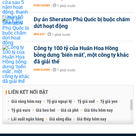
KINH DOANH
-
1 phút trước
Dự án Sheraton Phú Quốc bị buộc chấm
dứt hoạt động
NHÀ ĐẤT
-
1 phút trước
Công ty 100 tỷ của Huấn Hoa Hồng
bỗng dưng ‘biến mất’, một công ty khác
đã giải thể
KINH DOANH
-
1 phút trước
LIÊN KẾT NỔI BẬT
Giá vàng hôm nay
Tỷ giá ngoại tệ
Tỷ giá usd
Tỷ giá yen
Tỷ giá euro
Giá heo hơi
Giá cà phê
Giá tiêu hôm nay
Lãi suất ngân hàng
Giá xăng dầu
Giá thép hôm nay
Giá sầu riêng
Giá thịt heo
Giá gạo
Giá cao su