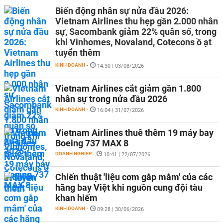
Biến động nhân sự nửa đầu 2026:
Vietnam Airlines thu hẹp gần 2.000 nhân
sự, Sacombank giảm 22% quân số, trong
khi Vinhomes, Novaland, Cotecons ồ ạt
tuyển thêm
KINH DOANH
-
14:30 | 03/08/2026
Vietnam Airlines cắt giảm gần 1.800
nhân sự trong nửa đầu 2026
KINH DOANH
-
16:04 | 31/07/2026
Vietnam Airlines thuê thêm 19 máy bay
Boeing 737 MAX 8
DOANH NGHIỆP
-
10:41 | 22/07/2026
Chiến thuật 'liệu cơm gắp mắm' của các
hãng bay Việt khi nguồn cung đội tàu
khan hiếm
KINH DOANH
-
09:28 | 30/06/2026