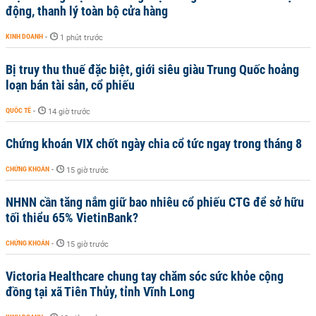
động, thanh lý toàn bộ cửa hàng
KINH DOANH
-
1 phút trước
Bị truy thu thuế đặc biệt, giới siêu giàu Trung Quốc hoảng
loạn bán tài sản, cổ phiếu
QUỐC TẾ
-
14 giờ trước
Chứng khoán VIX chốt ngày chia cổ tức ngay trong tháng 8
CHỨNG KHOÁN
-
15 giờ trước
NHNN cần tăng nắm giữ bao nhiêu cổ phiếu CTG để sở hữu
tối thiểu 65% VietinBank?
CHỨNG KHOÁN
-
15 giờ trước
Victoria Healthcare chung tay chăm sóc sức khỏe cộng
đồng tại xã Tiên Thủy, tỉnh Vĩnh Long