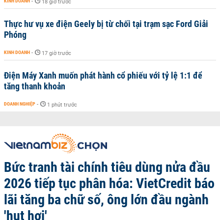
KINH DOANH
-
18 giờ trước
Thực hư vụ xe điện Geely bị từ chối tại trạm sạc Ford Giải
Phóng
KINH DOANH
-
17 giờ trước
Điện Máy Xanh muốn phát hành cổ phiếu với tỷ lệ 1:1 để
tăng thanh khoản
DOANH NGHIỆP
-
1 phút trước
Bức tranh tài chính tiêu dùng nửa đầu
2026 tiếp tục phân hóa: VietCredit báo
lãi tăng ba chữ số, ông lớn đầu ngành
'hụt hơi'