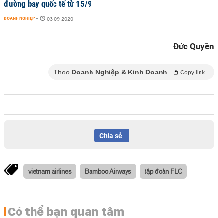
đường bay quốc tế từ 15/9
DOANH NGHIỆP
-
03-09-2020
Đức Quyền
Theo
Doanh Nghiệp & Kinh Doanh
Copy link
Chia sẻ
vietnam airlines
Bamboo Airways
tập đoàn FLC
Có thể bạn quan tâm