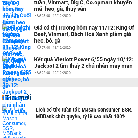
tuần, Vinmart, Big C, Co.opmart khuyến
mãi heo, gà, thuỷ sản
-
08:00 | 12/12/2020
Giá cả thị trường hôm nay 11/12: King Of
Beef, Vinmart, Bách Hoá Xanh giảm giá
heo, bò, gà
-
07:00 | 11/12/2020
Kết quả Vietlott Power 6/55 ngày 10/12:
Jackpot 2 tìm thấy 2 chủ nhân may mắn
-
22:00 | 10/12/2020
Tin mới
Lịch cổ tức tuần tới: Masan Consumer, BSR,
MBBank chốt quyền, tỷ lệ cao nhất 100%