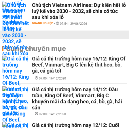
Chủ tịch Vietnam Airlines: Dự kiến hết lỗ
luỹ kế vào 2030 - 2032, sẽ chia cổ tức
sau khi xóa lỗ
DOANH NGHIỆP
-
07:54 | 29/06/2026
Cùng chuyên mục
Giá cả thị trường hôm nay 16/12: King Of
Beef, Vinmart, Big C lên kệ thịt heo, bò,
gà, cá giá tốt
-
07:00 | 16/12/2020
Giá cả thị trường hôm nay 14/12: Đầu
tuần, King Of Beef, Vinmart, Big C
khuyến mãi đa dạng heo, cá, bò, gà, hải
sản
-
07:00 | 14/12/2020
Giá cả thị trường hôm nay 12/12: Cuối