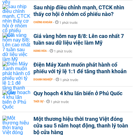
Sau nhịp điều chỉnh mạnh, CTCK nhìn
thấy cơ hội ở nhóm cổ phiếu nào?
CHỨNG KHOÁN
-
1 phút trước
Giá vàng hôm nay 8/8: Lên cao nhất 7
tuần sau dữ liệu việc làm Mỹ
HÀNG HÓA
-
1 phút trước
Điện Máy Xanh muốn phát hành cổ
phiếu với tỷ lệ 1:1 để tăng thanh khoản
DOANH NGHIỆP
-
1 phút trước
Quy hoạch 4 khu lấn biển ở Phú Quốc
THỜI SỰ
-
1 phút trước
Một thương hiệu thời trang Việt đóng
cửa sau 5 năm hoạt động, thanh lý toàn
bộ cửa hàng