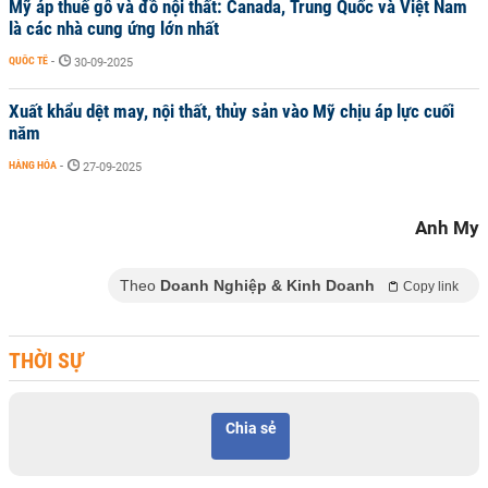
Mỹ áp thuế gỗ và đồ nội thất: Canada, Trung Quốc và Việt Nam
là các nhà cung ứng lớn nhất
QUỐC TẾ
-
30-09-2025
Xuất khẩu dệt may, nội thất, thủy sản vào Mỹ chịu áp lực cuối
năm
HÀNG HÓA
-
27-09-2025
Anh My
Theo
Doanh Nghiệp & Kinh Doanh
Copy link
THỜI SỰ
Chia sẻ