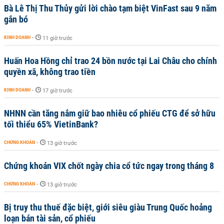
Bà Lê Thị Thu Thủy gửi lời chào tạm biệt VinFast sau 9 năm
gắn bó
KINH DOANH
-
11 giờ trước
Huấn Hoa Hồng chỉ trao 24 bồn nước tại Lai Châu cho chính
quyền xã, không trao tiền
KINH DOANH
-
17 giờ trước
NHNN cần tăng nắm giữ bao nhiêu cổ phiếu CTG để sở hữu
tối thiểu 65% VietinBank?
CHỨNG KHOÁN
-
13 giờ trước
Chứng khoán VIX chốt ngày chia cổ tức ngay trong tháng 8
CHỨNG KHOÁN
-
13 giờ trước
Bị truy thu thuế đặc biệt, giới siêu giàu Trung Quốc hoảng
loạn bán tài sản, cổ phiếu