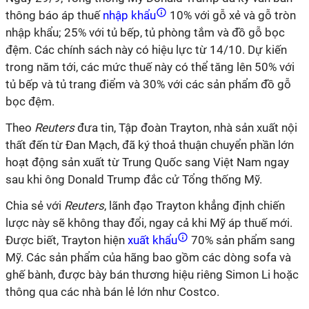
thông báo áp thuế
nhập khẩu
10% với gỗ xẻ và gỗ tròn
nhập khẩu; 25% với tủ bếp, tủ phòng tắm và đồ gỗ bọc
đệm. Các chính sách này có hiệu lực từ 14/10. Dự kiến
trong năm tới, các mức thuế này có thể tăng lên 50% với
tủ bếp và tủ trang điểm và 30% với các sản phẩm đồ gỗ
bọc đệm.
Theo
Reuters
đưa tin, Tập đoàn Trayton, nhà sản xuất nội
thất đến từ Đan Mạch, đã ký thoả thuận chuyển phần lớn
hoạt động sản xuất từ Trung Quốc sang Việt Nam ngay
sau khi ông Donald Trump đắc cử Tổng thống Mỹ.
Chia sẻ với
Reuters
, lãnh đạo Trayton khẳng định chiến
lược này sẽ không thay đổi, ngay cả khi Mỹ áp thuế mới.
Được biết, Trayton hiện
xuất khẩu
70% sản phẩm sang
Mỹ. Các sản phẩm của hãng bao gồm các dòng sofa và
ghế bành, được bày bán thương hiệu riêng Simon Li hoặc
thông qua các nhà bán lẻ lớn như Costco.