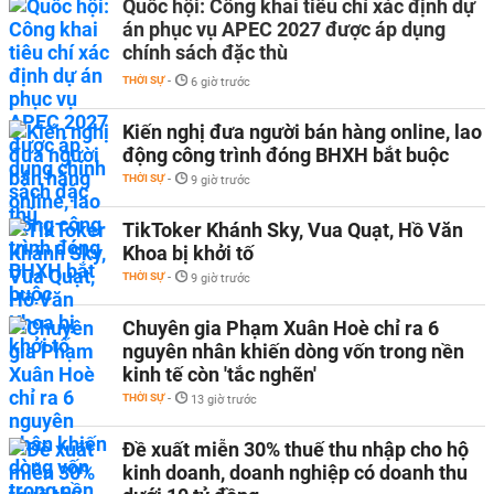
Quốc hội: Công khai tiêu chí xác định dự
án phục vụ APEC 2027 được áp dụng
chính sách đặc thù
THỜI SỰ
-
6 giờ trước
Kiến nghị đưa người bán hàng online, lao
động công trình đóng BHXH bắt buộc
THỜI SỰ
-
9 giờ trước
TikToker Khánh Sky, Vua Quạt, Hồ Văn
Khoa bị khởi tố
THỜI SỰ
-
9 giờ trước
Chuyên gia Phạm Xuân Hoè chỉ ra 6
nguyên nhân khiến dòng vốn trong nền
kinh tế còn 'tắc nghẽn'
THỜI SỰ
-
13 giờ trước
Đề xuất miễn 30% thuế thu nhập cho hộ
kinh doanh, doanh nghiệp có doanh thu