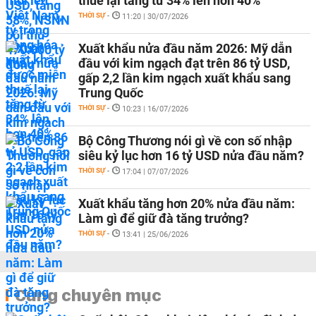
thuế lại tăng từ 34% lên hơn 40%
THỜI SỰ
-
11:20 | 30/07/2026
Xuất khẩu nửa đầu năm 2026: Mỹ dẫn
đầu với kim ngạch đạt trên 86 tỷ USD,
gấp 2,2 lần kim ngạch xuất khẩu sang
Trung Quốc
THỜI SỰ
-
10:23 | 16/07/2026
Bộ Công Thương nói gì về con số nhập
siêu kỷ lục hơn 16 tỷ USD nửa đầu năm?
THỜI SỰ
-
17:04 | 07/07/2026
Xuất khẩu tăng hơn 20% nửa đầu năm:
Làm gì để giữ đà tăng trưởng?
THỜI SỰ
-
13:41 | 25/06/2026
Cùng chuyên mục