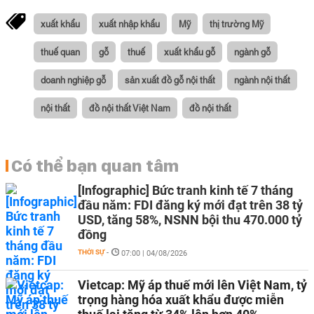
xuất khẩu
xuất nhập khẩu
Mỹ
thị trường Mỹ
thuế quan
gỗ
thuế
xuất khẩu gỗ
ngành gỗ
doanh nghiệp gỗ
sản xuất đồ gỗ nội thất
ngành nội thất
nội thất
đồ nội thất Việt Nam
đồ nội thất
Có thể bạn quan tâm
[Infographic] Bức tranh kinh tế 7 tháng
đầu năm: FDI đăng ký mới đạt trên 38 tỷ
USD, tăng 58%, NSNN bội thu 470.000 tỷ
đồng
THỜI SỰ
-
07:00 | 04/08/2026
Vietcap: Mỹ áp thuế mới lên Việt Nam, tỷ
trọng hàng hóa xuất khẩu được miễn