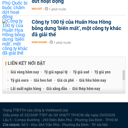
dứt hoạt động
NHÀ ĐẤT
-
1 phút trước
Công ty 100 tỷ của Huấn Hoa Hồng
bỗng dưng ‘biến mất’, một công ty khác
đã giải thể
KINH DOANH
-
1 phút trước
LIÊN KẾT NỔI BẬT
Giá vàng hôm nay
Tỷ giá ngoại tệ
Tỷ giá usd
Tỷ giá yen
Tỷ giá euro
Giá heo hơi
Giá cà phê
Giá tiêu hôm nay
Lãi suất ngân hàng
Giá xăng dầu
Giá thép hôm nay
Giá sầu riêng
Giá thịt heo
Giá gạo
Giá cao su
Best Retail Brokers
Diễn đàn đầu tư Việt Nam 2026
Trang TTĐTTH của công ty VietNewsCorp
Giấy phép số 3323/GP-TTĐT do Sở VH&TT TP.HCM cấp ngày 20/3/2026
Lầu 5 - Compa Building - 293 Điện Biên Phủ - Phường Gia Định - TP.HCM
Chi nhánh:
Số 5 - Khu 38A Trần Phú - Phường Ba Đình - TP. Hà Nội