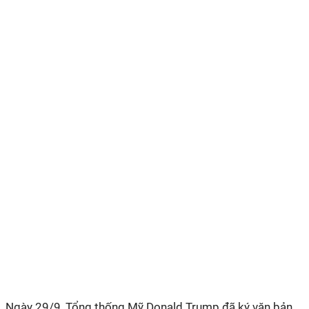
Ngày 29/9, Tổng thống Mỹ Donald Trump đã ký văn bản