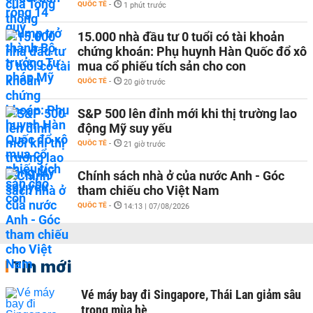
QUỐC TẾ
-
1 phút trước
15.000 nhà đầu tư 0 tuổi có tài khoản
chứng khoán: Phụ huynh Hàn Quốc đổ xô
mua cổ phiếu tích sản cho con
QUỐC TẾ
-
20 giờ trước
S&P 500 lên đỉnh mới khi thị trường lao
động Mỹ suy yếu
QUỐC TẾ
-
21 giờ trước
Chính sách nhà ở của nước Anh - Góc
tham chiếu cho Việt Nam
QUỐC TẾ
-
14:13 | 07/08/2026
Tin mới
Vé máy bay đi Singapore, Thái Lan giảm sâu
trong mùa hè