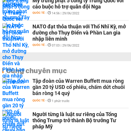
Mỹ trừng phạt 5 công ty Trung Quốc với
cáo buộc hỗ trợ quân đội Nga
QUỐC TẾ
-
14:56 | 29/06/2022
NATO đạt thỏa thuận với Thổ Nhĩ Kỳ, mở
đường cho Thụy Điển và Phần Lan gia
nhập liên minh
QUỐC TẾ
-
07:03 | 29/06/2022
Cùng chuyên mục
Tập đoàn của Warren Buffett mua ròng
gần 20 tỷ USD cổ phiếu, chấm dứt chuỗi
bán ròng 14 quý
QUỐC TẾ
-
1 phút trước
Người từng là luật sư riêng của Tổng
thống Trump trở thành Bộ trưởng Tư
pháp Mỹ