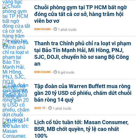
Chuỗi phòng gym tại TP HCM bất ngờ
đóng cửa tất cả cơ sở, hàng trăm hội
viên bơ vơ
KINH DOANH
-
1 phút trước
Thanh tra Chính phủ chỉ ra loạt vi phạm
tại Bảo Tín Mạnh Hải, Mi Hồng, PNJ,
SJC, DOJI, chuyển hồ sơ sang Bộ Công
an
KINH DOANH
-
8 giờ trước
Tập đoàn của Warren Buffett mua ròng
gần 20 tỷ USD cổ phiếu, chấm dứt chuỗi
bán ròng 14 quý
QUỐC TẾ
-
1 phút trước
Lịch cổ tức tuần tới: Masan Consumer,
BSR, MB chốt quyền, tỷ lệ cao nhất
100%