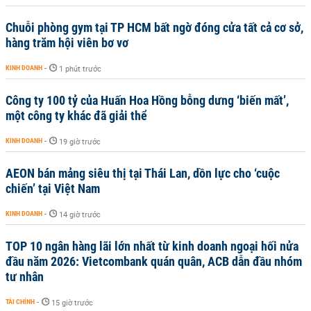
Chuỗi phòng gym tại TP HCM bất ngờ đóng cửa tất cả cơ sở,
hàng trăm hội viên bơ vơ
KINH DOANH
-
1 phút trước
Công ty 100 tỷ của Huấn Hoa Hồng bỗng dưng ‘biến mất’,
một công ty khác đã giải thể
KINH DOANH
-
19 giờ trước
AEON bán mảng siêu thị tại Thái Lan, dồn lực cho ‘cuộc
chiến’ tại Việt Nam
KINH DOANH
-
14 giờ trước
TOP 10 ngân hàng lãi lớn nhất từ kinh doanh ngoại hối nửa
đầu năm 2026: Vietcombank quán quân, ACB dẫn đầu nhóm
tư nhân
TÀI CHÍNH
-
15 giờ trước