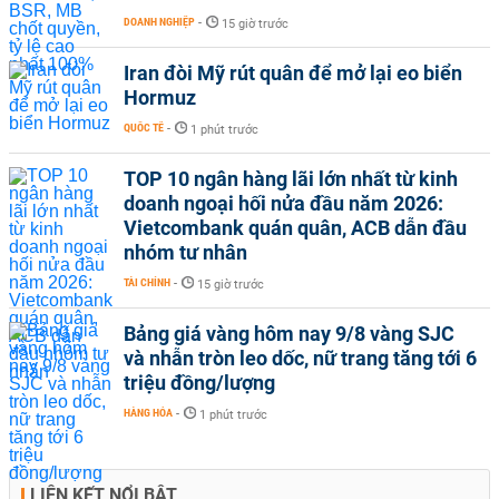
DOANH NGHIỆP
-
15 giờ trước
Iran đòi Mỹ rút quân để mở lại eo biển
Hormuz
QUỐC TẾ
-
1 phút trước
TOP 10 ngân hàng lãi lớn nhất từ kinh
doanh ngoại hối nửa đầu năm 2026:
Vietcombank quán quân, ACB dẫn đầu
nhóm tư nhân
TÀI CHÍNH
-
15 giờ trước
Bảng giá vàng hôm nay 9/8 vàng SJC
và nhẫn tròn leo dốc, nữ trang tăng tới 6
triệu đồng/lượng
HÀNG HÓA
-
1 phút trước
LIÊN KẾT NỔI BẬT