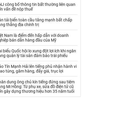
Palladium
Phân bón
J công bố thông tin bất thường liên quan
ến vấn đề nộp thuế
Rau - Củ -Quả
Sắt thép
n tải biển toàn cầu tăng mạnh bất chấp
Sữa
ng thẳng địa chính trị
iệt Nam là điểm đến hấp dẫn với doanh
ghiệp bán dẫn hàng đầu của Mỹ
Than
Thức ăn chăn nuôi
i biểu Quốc hội lo xung đột lợi ích khi ngân
Thủy hải sản khác
Tôm
ng quản lý tài sản đảm bảo trái phiếu
Vàng
o Tín Mạnh Hải lên tiếng phủ nhận hành vi
ao túng, găm hàng, đẩy giá, trục lợi
VLXD khác
Xăng dầu
hân dung ông chủ kín tiếng đứng sau tiệm
ng Mi Hồng: Từ phụ xe, sửa đồ điện tử cũ
Xi măng - Clynker
ến gây dựng thương hiệu hơn 35 năm tuổi