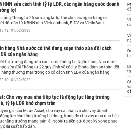
NHNN sửa cách tính tỷ lệ LDR, các ngân hàng quốc doanh
PN
đ
ưởng lợi
o rằng Thông tư 26 sẽ mang lại lợi thế cho các ngân hàng có
Vậ
gửi dồi dào từ KBNN như Vietcombank, BIDV và VietinBank.
că
16:42 | 01/02/2023
V
n
n hàng Nhà nước có thể đang soạn thảo sửa đổi cách
Đạ
 LDR của ngân hàng
hà
ết thị trường đang xôn xao trước thông tin Ngân hàng Nhà nước
Bả
hảo sửa đổi Thông tư 22 quy định về các tỷ lệ bảo đảm an toàn đối
th
n hàng thương mại, trong đó có cách tính LDR của ngân hàng.
20:10 | 01/12/2022
C
và
đ
t: Cho vay mua nhà tiếp tục là động lực tăng trưởng
ẻ, tỷ lệ LDR khó chạm trần
uyên gia của Mirae Asset, cho vay cá nhân và cho vay doanh
 động lực cho tăng trưởng tín dụng, trong đó cho vay mua nhà tiếp
lực tăng trưởng mảng bán lẻ. Ngoài ra tiền gửi được kỳ vọng phục
lực lãi suất hấp dẫn.