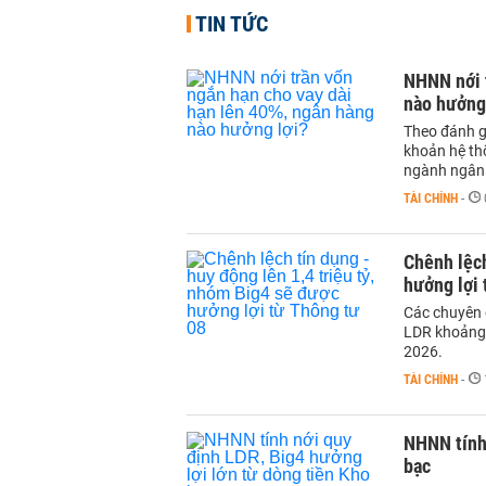
TIN TỨC
NHNN nới t
nào hưởng
Theo đánh g
khoản hệ thố
ngành ngân
TÀI CHÍNH
-
Chênh lệch
hưởng lợi 
Các chuyên 
LDR khoảng 
2026.
TÀI CHÍNH
-
NHNN tính 
bạc