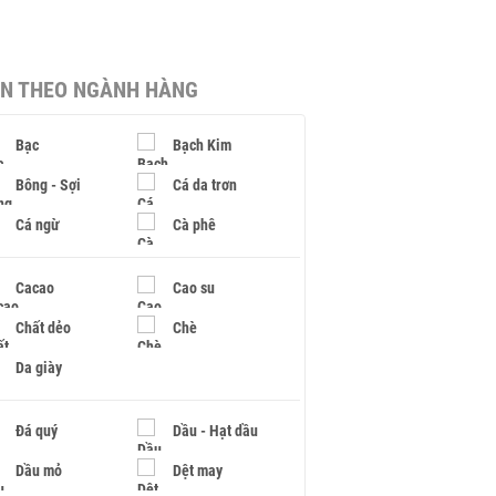
IN THEO NGÀNH HÀNG
Bạc
Bạch Kim
Bông - Sợi
Cá da trơn
Cá ngừ
Cà phê
Cacao
Cao su
Chất dẻo
Chè
Da giày
Đá quý
Dầu - Hạt dầu
Dầu mỏ
Dệt may