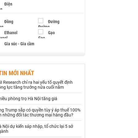
Điện
Đồng
Đường
Ethanol
Gạo
Gia súc - Gia cầm
Giấy
Gỗ
TIN MỚI NHẤT
Hạt điều
Hồ tiêu - Hạt tiêu
I Research chỉ ra hai yếu tố quyết định
Khí đốt
ộng lực tăng trưởng nửa cuối năm
iều phòng trọ Hà Nội tăng giá
Kim loại khác
Mắc ca
ng Trump sắp có quyền tùy ý áp thuế 100%
Muối
Ngũ cốc
ên những đối tác thương mại hàng đầu?
Nhựa - Hạt nhựa
 Nội dự kiến sáp nhập, tổ chức lại 5 sở
gành