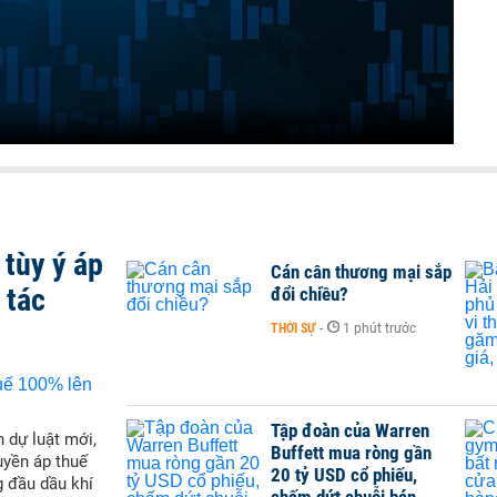
tùy ý áp
Cán cân thương mại sắp
 tác
đổi chiều?
THỜI SỰ
-
1 phút trước
Tập đoàn của Warren
 dự luật mới,
Buffett mua ròng gần
yền áp thuế
20 tỷ USD cổ phiếu,
g đầu dầu khí
chấm dứt chuỗi bán