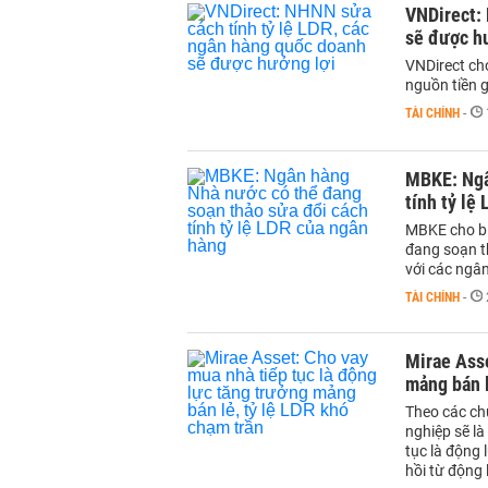
VNDirect: 
sẽ được h
VNDirect ch
nguồn tiền 
TÀI CHÍNH
-
MBKE: Ngâ
tính tỷ lệ
MBKE cho bi
đang soạn t
với các ngâ
TÀI CHÍNH
-
Mirae Asse
mảng bán l
Theo các ch
nghiệp sẽ là
tục là động 
hồi từ động 