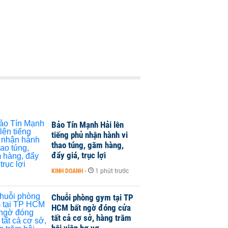
Bảo Tín Mạnh Hải lên
tiếng phủ nhận hành vi
thao túng, găm hàng,
đẩy giá, trục lợi
KINH DOANH
-
1 phút trước
Chuỗi phòng gym tại TP
HCM bất ngờ đóng cửa
tất cả cơ sở, hàng trăm
hội viên bơ vơ