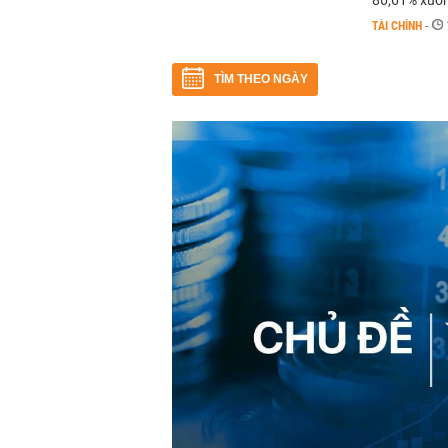
86,61% xuố
TÀI CHÍNH
-
TÌM THEO NGÀY