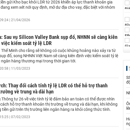
 tiền gửi Kho bạc khỏi LDR từ 2026 khiến áp lực thanh khoản gia
đang xem xét nới quy định, mở dư địa cho vay, đặc biệt với nhóm
09:24 | 21/04/2026
: Sau vụ Silicon Valley Bank sụp đổ, NHNN sẽ càng kiên
 việc kiểm soát tỷ lệ LDR
Thế Minh cho rằng sẽ không có cuộc khủng hoảng nào xảy ra từ
sụp đổ, song NHNN Việt Nam sẽ càng kiên định việc kiểm soát tỷ lệ
 ngân hàng thương mại trong thời gian tới.
20:58 | 11/03/2023
SS
đ
ch: Thay đổi cách tính tỷ lệ LDR có thể hỗ trợ thanh
trường về trung và dài hạn
Nh
 Thông tư 26 về việc tính tỷ lệ đảm bảo an toàn có thể được nhìn
Ô
cách hỗ trợ thanh khoản thị trường về trung và dài hạn, khi không
l
g tiền gửi trên thị trường liên ngân hàng ra khỏi công thức tính.
15:25 | 07/02/2023
Hà
n