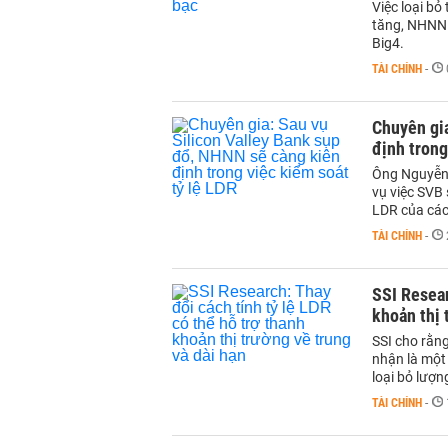
Việc loại bỏ
tăng, NHNN 
Big4.
TÀI CHÍNH
-
Chuyên gia
định trong
Ông Nguyễn 
vụ việc SVB 
LDR của các
TÀI CHÍNH
-
SSI Resear
khoản thị 
SSI cho rằng
nhận là một 
loại bỏ lượn
TÀI CHÍNH
-