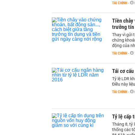
TÀI CHÍNH
-
Tiền chảy 
trưởng tín
Thay vì gửi 
chứng khoán,
động của n
TÀI CHÍNH
-
Tái cơ cấu
Tỷ lệ LDR k
Điều này liệ
TÀI CHÍNH
-
Tỷ lệ cấp 
Tháng 8, tỷ 
thống các t