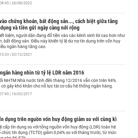
08:45 | 26/08/2022
vào chứng khoán, bất động sản..., cách biệt giữa tăng
 dụng và tiền gửi ngày càng nới rộng
tiết kiệm, người dân đang đổ tiền vào các kênh sinh lời cao hơn như
 bất động sản. Điều này khiến tỷ lệ dư nợ tín dụng trên vốn huy
hiều ngân hàng tăng cao.
15:33 | 02/12/2021
 ngân hàng nhìn từ tỷ lệ LDR năm 2016
hối NHTM Nhà nước tính đến tháng 12/2016 vẫn còn trên 94%.
u có gây khó khăn cho nỗ lực tái cơ cấu hệ thống ngân hàng.
07:45 | 16/03/2017
tín dụng trên nguồn vốn huy động giảm so với cùng kì
lệ cấp tín dụng so với tổng nguồn vốn huy động (LDR) toàn hệ
ổ chức tín dụng (TCTD) giảm 0,04% so với tháng trước, từ mức