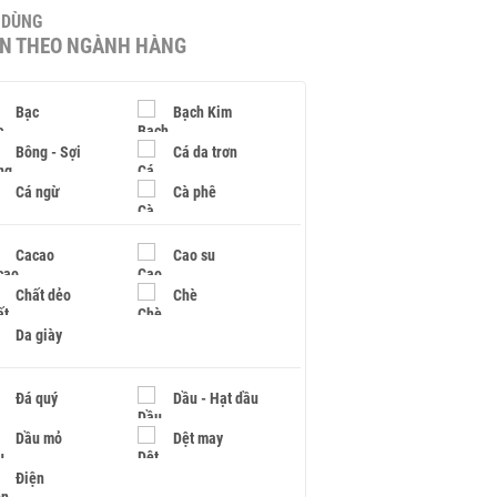
U DÙNG
IN THEO NGÀNH HÀNG
Bạc
Bạch Kim
Bông - Sợi
Cá da trơn
Cá ngừ
Cà phê
Cacao
Cao su
Chất dẻo
Chè
Da giày
Đá quý
Dầu - Hạt dầu
Dầu mỏ
Dệt may
Điện