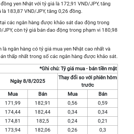
đồng yen Nhật với tỷ giá là 172,91 VND/JPY, tăng
iá là 183,87 VND/JPY, tăng 0,26 đồng.
t tại các ngân hàng được khảo sát dao động trong
/JPY, còn tỷ giá bán dao động trong phạm vi 180,98
 là ngân hàng có tỷ giá mua yen Nhật cao nhất và
bán thấp nhất trong số các ngân hàng được khảo sát.
*Ghi chú: Tỷ giá mua - bán tiền mặt
Thay đổi so với phiên hôm
Ngày 8/8/2025
trước
Mua
Bán
Mua
Bán
171,99
182,91
0,56
0,59
174,44
182,44
0,34
0,34
174,81
182,5
0,24
0,21
173,94
182,06
0,26
0,3