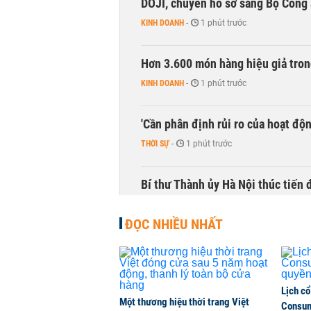
DOJI, chuyển hồ sơ sang Bộ Công
KINH DOANH
-
1 phút trước
Hơn 3.600 món hàng hiệu giả tron
KINH DOANH
-
1 phút trước
'Cần phân định rủi ro của hoạt độn
THỜI SỰ
-
1 phút trước
Bí thư Thành ủy Hà Nội thúc tiến
THỜI SỰ
-
1 phút trước
ĐỌC NHIỀU NHẤT
CEO Viettel Store: Smartphone AI
của người dùng
CHUYỂN ĐỘNG THỊ TRƯỜNG
-
1 phút trước
Lịch cổ
Một thương hiệu thời trang Việt
Consum