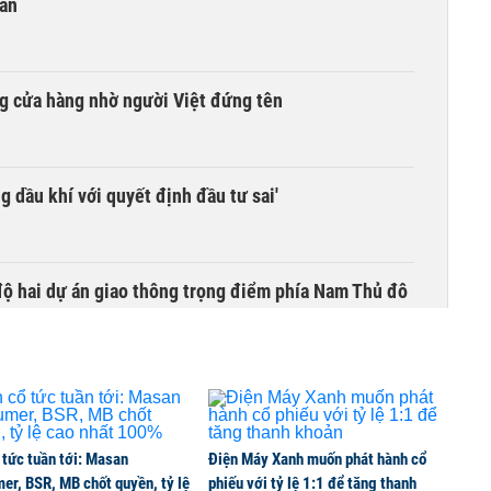
 an
g cửa hàng nhờ người Việt đứng tên
g dầu khí với quyết định đầu tư sai'
 độ hai dự án giao thông trọng điểm phía Nam Thủ đô
 và thiết bị gập đang định hình xu hướng nâng cấp
 tức tuần tới: Masan
Điện Máy Xanh muốn phát hành cổ
er, BSR, MB chốt quyền, tỷ lệ
phiếu với tỷ lệ 1:1 để tăng thanh