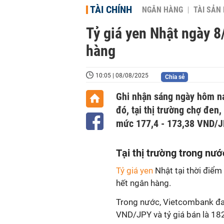
TÀI CHÍNH
NGÂN HÀNG
TÀI SẢN
Tỷ giá yen Nhật ngày 8
hàng
10:05 | 08/08/2025
Chia sẻ
Ghi nhận sáng ngày hôm nay
đó, tại thị trường chợ đen,
mức 177,4 - 173,38 VND/J
T
ại thị trường trong nướ
Tỷ giá yen
Nhật tại thời điể
hết ngân hàng.
Trong nước, Vietcombank đan
VND/JPY và tỷ giá bán là 182