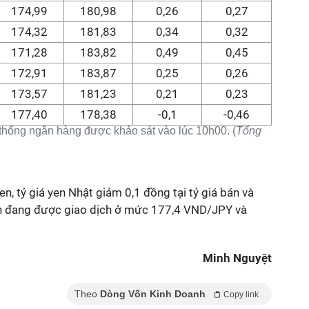
174,99
180,98
0,26
0,27
174,32
181,83
0,34
0,32
171,28
183,82
0,49
0,45
172,91
183,87
0,25
0,26
173,57
181,23
0,21
0,23
177,40
178,38
-0,1
-0,46
 thống ngân hàng được khảo sát vào lúc 10h00. (
Tổng
en, tỷ giá yen Nhật giảm 0,1 đồng tại tỷ giá bán và
iện đang được giao dịch ở mức 177,4 VND/JPY và
Minh Nguyệt
Theo
Dòng Vốn Kinh Doanh
Copy link