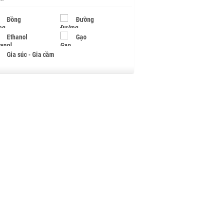
Đồng
Đường
Ethanol
Gạo
Gia súc - Gia cầm
Giấy
Gỗ
Hạt điều
Hồ tiêu - Hạt tiêu
Khí đốt
Kim loại khác
Mắc ca
Muối
Ngũ cốc
Nhựa - Hạt nhựa
Palladium
Phân bón