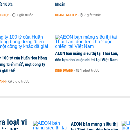
cực về tiền đồng của Việt Nam
ất 100%
khoản
NGHIỆP
-
1 giờ trước
DOANH NGHIỆP
-
7 giờ trước
 mua thêm 20 tấn vàng trong tháng 7
AEON bán mảng siêu thị tại Thái Lan,
y 100 tỷ của Huấn Hoa Hồng
dồn lực cho ‘cuộc chiến’ tại Việt Nam
ng ‘biến mất’, một công ty
 giải thể
KINH DOANH
-
1 phút trước
OANH
-
5 giờ trước
a loạt vi
AEON bán mảng siêu thị
tại Thái Lan, dồn lực cho