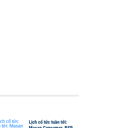
Lịch cổ tức tuần tới:
Masan Consumer, BSR,