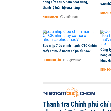
đóng cửa sau 5 năm hoạt động,
Chuyên gia quốc tế đánh giá tích 
cao nh
thanh lý toàn bộ cửa hàng
TÀI CHÍNH
-
1 phút trước
DOANH 
KINH DOANH
-
7 giờ trước
Ngân hàng Trung ương Trung Quốc
HÀNG HÓA
-
1 phút trước
Sau nhịp điều chỉnh mạnh, CTCK nhìn
Công t
thấy cơ hội ở nhóm cổ phiếu nào?
bỗng dư
khác đã
CHỨNG KHOÁN
-
7 giờ trước
KINH D
Thanh tra Chính phủ chỉ r