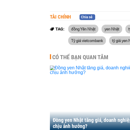
TÀI CHÍNH
Chia sẻ
đồng Yên Nhật
yen Nhật
t
TAG:
Tỷ giá vietcombank
tỷ giá yen 
CÓ THỂ BẠN QUAN TÂM
Đồng yen Nhật tăng giá, doanh nghiệ
chịu ảnh hưởng?