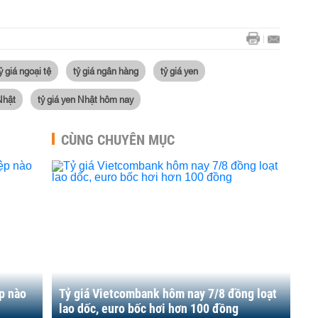
ỷ giá ngoại tệ
tỷ giá ngân hàng
tỷ giá yen
Nhật
tỷ giá yen Nhật hôm nay
CÙNG CHUYÊN MỤC
p nào
Tỷ giá Vietcombank hôm nay 7/8 đồng loạt
lao dốc, euro bốc hơi hơn 100 đồng