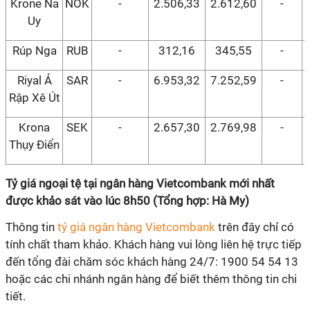
Krone Na
NOK
-
2.506,33
2.612,60
-
Uy
Rúp Nga
RUB
-
312,16
345,55
-
Riyal Ả
SAR
-
6.953,32
7.252,59
-
Rập Xê Út
Krona
SEK
-
2.657,30
2.769,98
-
Thụy Điển
Tỷ giá ngoại tệ tại ngân hàng Vietcombank mới nhất
được khảo sát vào lúc 8h50 (Tổng hợp: Hà My)
Thông tin
tỷ giá ngân hàng Vietcombank
trên đây chỉ có
tính chất tham khảo. Khách hàng vui lòng liên hệ trực tiếp
đến tổng đài chăm sóc khách hàng 24/7: 1900 54 54 13
hoặc các chi nhánh ngân hàng để biết thêm thông tin chi
tiết.