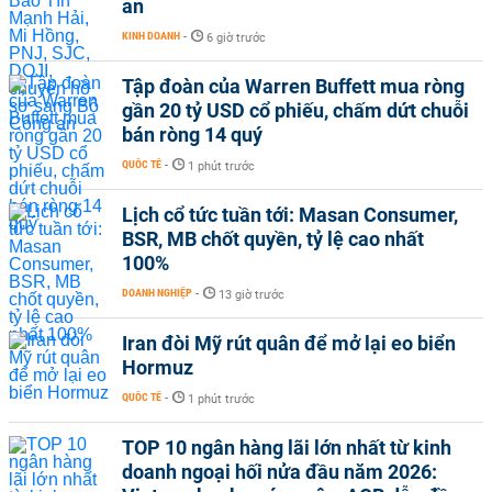
an
KINH DOANH
-
6 giờ trước
Tập đoàn của Warren Buffett mua ròng
gần 20 tỷ USD cổ phiếu, chấm dứt chuỗi
bán ròng 14 quý
QUỐC TẾ
-
1 phút trước
Lịch cổ tức tuần tới: Masan Consumer,
BSR, MB chốt quyền, tỷ lệ cao nhất
100%
DOANH NGHIỆP
-
13 giờ trước
Iran đòi Mỹ rút quân để mở lại eo biển
Hormuz
QUỐC TẾ
-
1 phút trước
TOP 10 ngân hàng lãi lớn nhất từ kinh
doanh ngoại hối nửa đầu năm 2026: