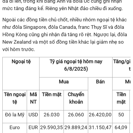
đà đi lên, trong khi bảng Anh và đôla Úc cũng ghi nhận
mức tăng đáng kể. Riêng yên Nhật đảo chiều đi xuống.
Ngoài các đồng tiền chủ chốt, nhiều nhóm ngoại tệ khác
như đôla Singapore, đôla Canada, franc Thụy Sĩ và đôla
Hồng Kông cũng ghi nhận đà tăng rõ rệt. Ngược lại, đôla
New Zealand và một số đồng tiền khác lại giảm nhẹ so
với hôm trước.
Ngoại tệ
Tỷ giá ngoại tệ hôm nay
Tăng/giả
6/8/2025)
t
Mua
Bán
Mu
Tên ngoại
Mã
Tiền mặt
Chuyển
Tiền
tệ
NT
khoản
mặt
Đô la Mỹ
USD
26.030
26.060
26.420,00
50
Euro
EUR
29.590,35
29.889,24
31.150,47
64,09