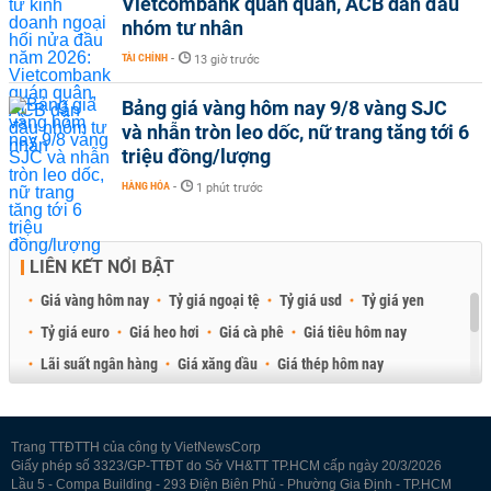
Vietcombank quán quân, ACB dẫn đầu
nhóm tư nhân
TÀI CHÍNH
-
13 giờ trước
Bảng giá vàng hôm nay 9/8 vàng SJC
và nhẫn tròn leo dốc, nữ trang tăng tới 6
triệu đồng/lượng
HÀNG HÓA
-
1 phút trước
LIÊN KẾT NỔI BẬT
Giá vàng hôm nay
Tỷ giá ngoại tệ
Tỷ giá usd
Tỷ giá yen
Tỷ giá euro
Giá heo hơi
Giá cà phê
Giá tiêu hôm nay
Lãi suất ngân hàng
Giá xăng dầu
Giá thép hôm nay
Giá sầu riêng
Giá thịt heo
Giá gạo
Giá cao su
Best Retail Brokers
Diễn đàn đầu tư Việt Nam 2026
Trang TTĐTTH của công ty VietNewsCorp
Giấy phép số 3323/GP-TTĐT do Sở VH&TT TP.HCM cấp ngày 20/3/2026
Lầu 5 - Compa Building - 293 Điện Biên Phủ - Phường Gia Định - TP.HCM