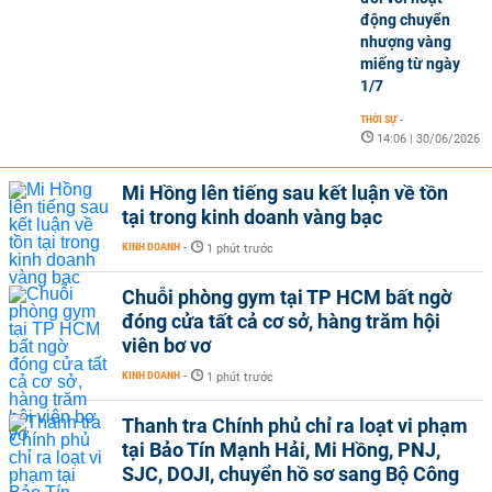
động chuyển
nhượng vàng
miếng từ ngày
1/7
THỜI SỰ
-
14:06 | 30/06/2026
Mi Hồng lên tiếng sau kết luận về tồn
tại trong kinh doanh vàng bạc
KINH DOANH
-
1 phút trước
Chuỗi phòng gym tại TP HCM bất ngờ
đóng cửa tất cả cơ sở, hàng trăm hội
viên bơ vơ
KINH DOANH
-
1 phút trước
Thanh tra Chính phủ chỉ ra loạt vi phạm
tại Bảo Tín Mạnh Hải, Mi Hồng, PNJ,
SJC, DOJI, chuyển hồ sơ sang Bộ Công