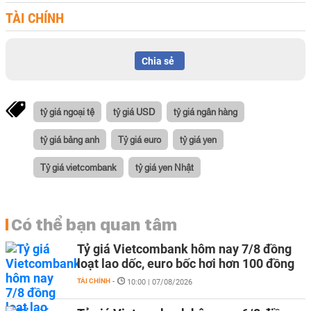
TÀI CHÍNH
Chia sẻ
tỷ giá ngoại tệ
tỷ giá USD
tỷ giá ngân hàng
tỷ giá bảng anh
Tỷ giá euro
tỷ giá yen
Tỷ giá vietcombank
tỷ giá yen Nhật
Có thể bạn quan tâm
Tỷ giá Vietcombank hôm nay 7/8 đồng
loạt lao dốc, euro bốc hơi hơn 100 đồng
TÀI CHÍNH
-
10:00 | 07/08/2026