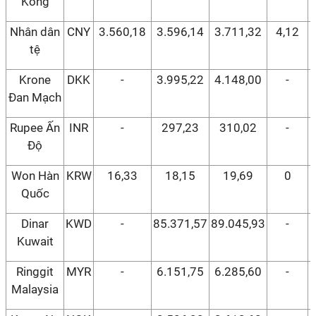
Kong
Nhân dân
CNY
3.560,18
3.596,14
3.711,32
4,12
tệ
Krone
DKK
-
3.995,22
4.148,00
-
Đan Mạch
Rupee Ấn
INR
-
297,23
310,02
-
Độ
Won Hàn
KRW
16,33
18,15
19,69
0
Quốc
Dinar
KWD
-
85.371,57
89.045,93
-
Kuwait
Ringgit
MYR
-
6.151,75
6.285,60
-
Malaysia