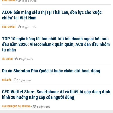
KINH DOANH
-
18 giờ trước
AEON bán mảng siêu thị tại Thái Lan, dồn lực cho ‘cuộc
chiến’ tại Việt Nam
KINH DOANH
-
12 giờ trước
TOP 10 ngân hàng lãi lớn nhất từ kinh doanh ngoại hối nửa
đầu năm 2026: Vietcombank quán quân, ACB dẫn đầu nhóm
tư nhân
TÀI CHÍNH
-
13 giờ trước
Dự án Sheraton Phú Quốc bị buộc chấm dứt hoạt động
NHÀ ĐẤT
-
18 giờ trước
CEO Viettel Store: Smartphone AI và thiết bị gập đang định
hình xu hướng nâng cấp của người dùng
CHUYỂN ĐỘNG THỊ TRƯỜNG
-
8 giờ trước