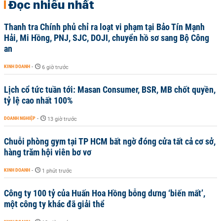
Đọc nhiều nhất
Thanh tra Chính phủ chỉ ra loạt vi phạm tại Bảo Tín Mạnh
Hải, Mi Hồng, PNJ, SJC, DOJI, chuyển hồ sơ sang Bộ Công
an
KINH DOANH
-
6 giờ trước
Lịch cổ tức tuần tới: Masan Consumer, BSR, MB chốt quyền,
tỷ lệ cao nhất 100%
DOANH NGHIỆP
-
13 giờ trước
Chuỗi phòng gym tại TP HCM bất ngờ đóng cửa tất cả cơ sở,
hàng trăm hội viên bơ vơ
KINH DOANH
-
1 phút trước
Công ty 100 tỷ của Huấn Hoa Hồng bỗng dưng ‘biến mất’,
một công ty khác đã giải thể