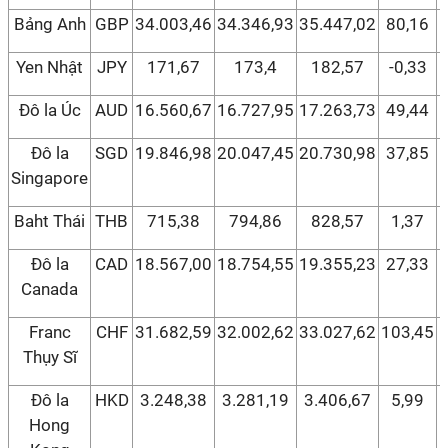
Bảng Anh
GBP
34.003,46
34.346,93
35.447,02
80,16
Yen Nhật
JPY
171,67
173,4
182,57
-0,33
Đô la Úc
AUD
16.560,67
16.727,95
17.263,73
49,44
Đô la
SGD
19.846,98
20.047,45
20.730,98
37,85
Singapore
Baht Thái
THB
715,38
794,86
828,57
1,37
Đô la
CAD
18.567,00
18.754,55
19.355,23
27,33
Canada
Franc
CHF
31.682,59
32.002,62
33.027,62
103,45
Thụy Sĩ
Đô la
HKD
3.248,38
3.281,19
3.406,67
5,99
Hong