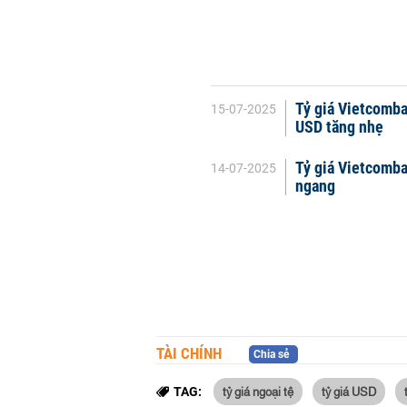
Tỷ giá Vietcomb
15-07-2025
USD tăng nhẹ
Tỷ giá Vietcomb
14-07-2025
ngang
TÀI CHÍNH
Chia sẻ
tỷ giá ngoại tệ
tỷ giá USD
TAG: