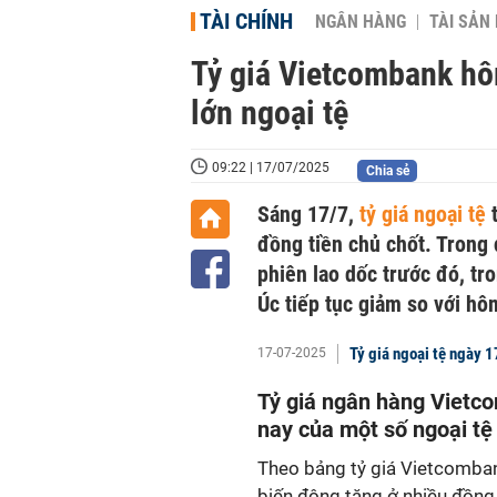
TÀI CHÍNH
NGÂN HÀNG
TÀI SẢN
Tỷ giá Vietcombank hô
lớn ngoại tệ
09:22 | 17/07/2025
Chia sẻ
Sáng 17/7,
tỷ giá ngoại tệ
t
đồng tiền chủ chốt. Trong 
phiên lao dốc trước đó, tro
Úc tiếp tục giảm so với hô
Tỷ giá ngoại tệ ngày 1
17-07-2025
Tỷ giá ngân hàng Viet
nay của một số ngoại tệ
Theo bảng tỷ giá Vietcomban
biến động tăng ở nhiều đồng 