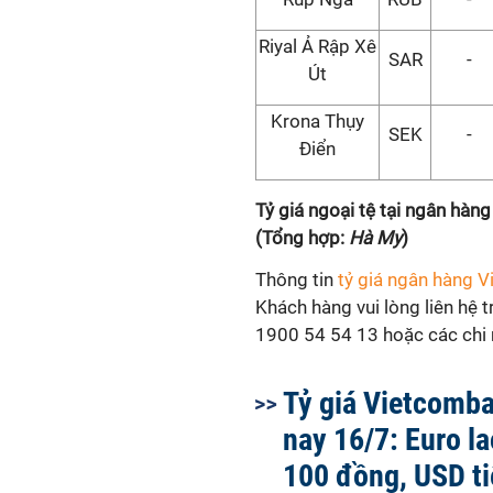
Riyal Ả Rập Xê
SAR
-
Út
Krona Thụy
SEK
-
Điển
Tỷ giá ngoại tệ tại ngân hà
(Tổng hợp:
Hà My
)
Thông tin
tỷ giá ngân hàng 
Khách hàng vui lòng liên hệ 
1900 54 54 13 hoặc các chi n
Tỷ giá Vietcomb
nay 16/7: Euro l
100 đồng, USD ti