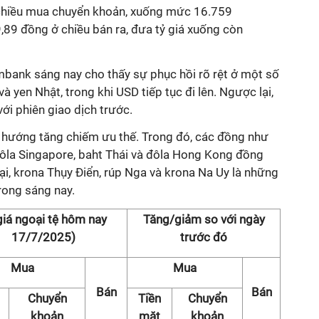
chiều mua chuyển khoản, xuống mức 16.759
89 đồng ở chiều bán ra, đưa tỷ giá xuống còn
ombank sáng nay cho thấy sự phục hồi rõ rệt ở một số
à yen Nhật, trong khi USD tiếp tục đi lên. Ngược lại,
ới phiên giao dịch trước.
u hướng tăng chiếm ưu thế. Trong đó, các đồng như
đôla Singapore, baht Thái và đôla Hong Kong đồng
lại, krona Thụy Điển, rúp Nga và krona Na Uy là những
rong sáng nay.
giá ngoại tệ hôm nay
Tăng/giảm so với ngày
17/7/2025)
trước đó
Mua
Mua
Bán
Bán
Chuyển
Tiền
Chuyển
khoản
mặt
khoản