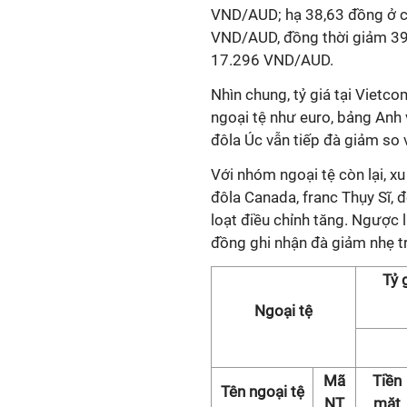
VND/AUD; hạ 38,63 đồng ở 
VND/AUD, đồng thời giảm 39,
17.296 VND/AUD.
Nhìn chung, tỷ giá tại Vietc
ngoại tệ như euro, bảng Anh v
đôla Úc vẫn tiếp đà giảm so v
Với nhóm ngoại tệ còn lại, x
đôla Canada, franc Thụy Sĩ, 
loạt điều chỉnh tăng. Ngược 
đồng ghi nhận đà giảm nhẹ t
Tỷ 
Ngoại tệ
Mã
Tiền
Tên ngoại tệ
NT
mặt