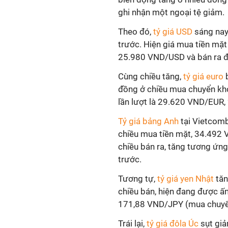
ghi nhận một ngoại tệ giảm.
Theo đó,
tỷ giá USD
sáng nay
trước. Hiện giá mua tiền m
25.980 VND/USD và bán ra 
Cùng chiều tăng,
tỷ giá euro
b
đồng ở chiều mua chuyển khoả
lần lượt là 29.620 VND/EUR
Tỷ giá bảng Anh
tại Vietcom
chiều mua tiền mặt, 34.49
chiều bán ra, tăng tương ứn
trước.
Tương tự,
tỷ giá yen Nhật
tăn
chiều bán, hiện đang được ấ
171,88 VND/JPY (mua chuyển
Trái lại,
tỷ giá đôla Úc
sụt giả