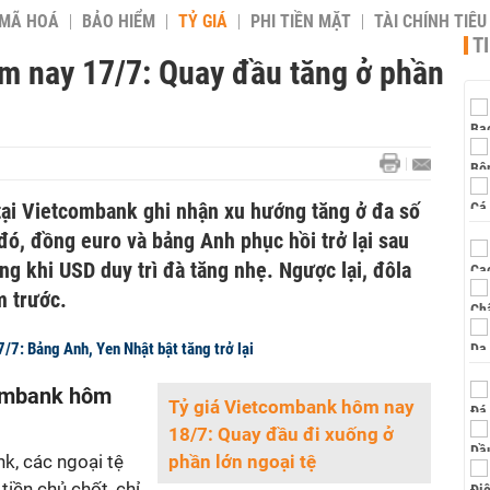
 MÃ HOÁ
BẢO HIỂM
TỶ GIÁ
PHI TIỀN MẶT
TÀI CHÍNH TIÊ
T
m nay 17/7: Quay đầu tăng ở phần
ại Vietcombank ghi nhận xu hướng tăng ở đa số
đó, đồng euro và bảng Anh phục hồi trở lại sau
ng khi USD duy trì đà tăng nhẹ. Ngược lại, đôla
m trước.
7/7: Bảng Anh, Yen Nhật bật tăng trở lại
combank hôm
Tỷ giá Vietcombank hôm nay
18/7: Quay đầu đi xuống ở
k, các ngoại tệ
phần lớn ngoại tệ
tiền chủ chốt, chỉ