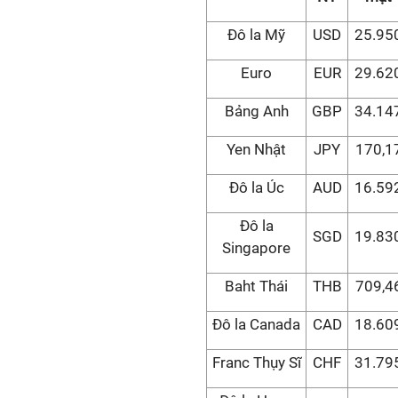
Đô la Mỹ
USD
25.95
Euro
EUR
29.62
Bảng Anh
GBP
34.14
Yen Nhật
JPY
170,1
Đô la Úc
AUD
16.59
Đô la
SGD
19.83
Singapore
Baht Thái
THB
709,4
Đô la Canada
CAD
18.60
Franc Thụy Sĩ
CHF
31.79