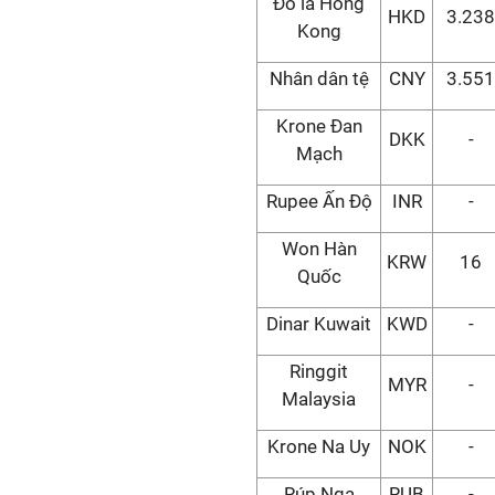
Đô la Hong
HKD
3.238
Kong
Nhân dân tệ
CNY
3.551
Krone Đan
DKK
-
Mạch
Rupee Ấn Độ
INR
-
Won Hàn
KRW
16
Quốc
Dinar Kuwait
KWD
-
Ringgit
MYR
-
Malaysia
Krone Na Uy
NOK
-
Rúp Nga
RUB
-