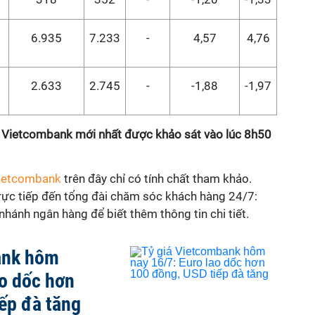
6.935
7.233
-
4,57
4,76
2.633
2.745
-
-1,88
-1,97
ng Vietcombank mới nhất được khảo sát vào lúc 8h50
Vietcombank
trên đây chỉ có tính chất tham khảo.
trực tiếp đến tổng đài chăm sóc khách hàng 24/7:
hánh ngân hàng để biết thêm thông tin chi tiết.
ank hôm
ao dốc hơn
ếp đà tăng