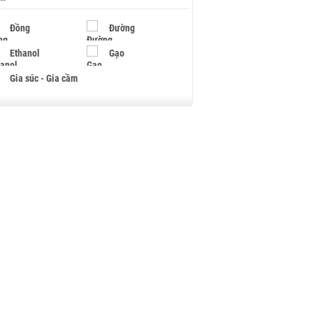
Đồng
Đường
Ethanol
Gạo
Gia súc - Gia cầm
Giấy
Gỗ
Hạt điều
Hồ tiêu - Hạt tiêu
Khí đốt
Kim loại khác
Mắc ca
Muối
Ngũ cốc
Nhựa - Hạt nhựa
Palladium
Phân bón