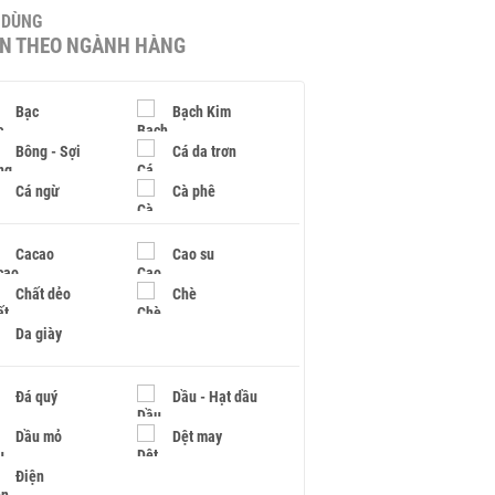
U DÙNG
IN THEO NGÀNH HÀNG
Bạc
Bạch Kim
Bông - Sợi
Cá da trơn
Cá ngừ
Cà phê
Cacao
Cao su
Chất dẻo
Chè
Da giày
Đá quý
Dầu - Hạt dầu
Dầu mỏ
Dệt may
Điện