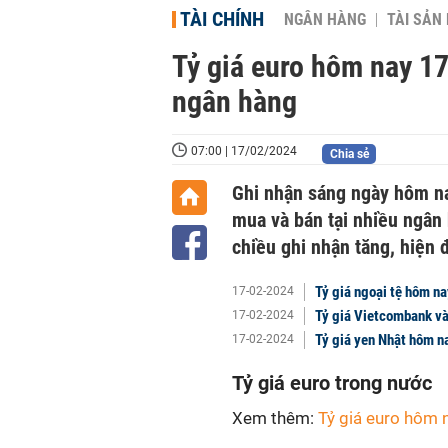
TÀI CHÍNH
NGÂN HÀNG
TÀI SẢN
Tỷ giá euro hôm nay 1
ngân hàng
07:00 | 17/02/2024
Chia sẻ
Ghi nhận sáng ngày hôm nay
mua và bán tại nhiều ngân h
chiều ghi nhận tăng, hiện
Tỷ giá ngoại tệ hôm na
17-02-2024
Tỷ giá Vietcombank và
17-02-2024
Tỷ giá yen Nhật hôm na
17-02-2024
Tỷ giá euro trong nước
Xem thêm:
Tỷ giá euro hôm 