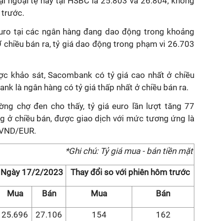
ại ngoại tệ này tại HSBC là 25.803 và 26.804, không
 trước.
euro tại các ngân hàng đang dao động trong khoảng
chiều bán ra, tỷ giá dao động trong phạm vi 26.703
c khảo sát, Sacombank có tỷ giá cao nhất ở chiều
k là ngân hàng có tỷ giá thấp nhất ở chiều bán ra.
ường chợ đen cho thấy, tỷ giá euro lần lượt tăng 77
g ở chiều bán, được giao dịch với mức tương ứng là
 VND/EUR.
*Ghi chú: Tỷ giá mua - bán tiền mặt
Ngày 17/2/2023
Thay đổi so với phiên hôm trước
Mua
Bán
Mua
Bán
25.696
27.106
154
162