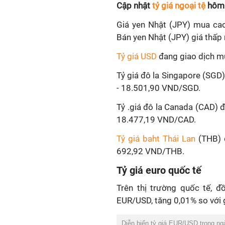
Cập nhật
tỷ giá ngoại tệ
hôm 
Giá yen
Nhật (JPY) mua cao
Bán
yen
Nhật (JPY) giá thấp
Tỷ giá USD
đang giao dịch m
Tỷ giá đô la Singapore (SGD
- 18.501,90 VND/SGD.
Tỷ .giá đô la Canada (CAD) 
18.477,19 VND/CAD.
Tỷ giá baht Thái Lan
(THB) đ
692,92
VND/THB.
Tỷ giá euro quốc tế
Trên thị trường quốc tế, 
EUR/USD, tăng 0,01% so với 
Diễn biến tỷ giá EUR/USD trong n