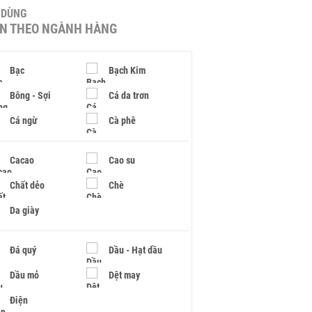
U DÙNG
IN THEO NGÀNH HÀNG
Bạc
Bạch Kim
Bông - Sợi
Cá da trơn
Cá ngừ
Cà phê
Cacao
Cao su
Chất dẻo
Chè
Da giày
Đá quý
Dầu - Hạt dầu
Dầu mỏ
Dệt may
Điện