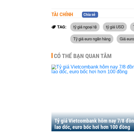
TÀI CHÍNH
Chia sẻ
tỷ giá ngoại tệ
tỷ giá USD
TAG:
Tỷ giá euro ngân hàng
Giá eur
CÓ THỂ BẠN QUAN TÂM
Tỷ giá Vietcombank hôm nay 7/8 đồn
lao dốc, euro bốc hơi hơn 100 đồng