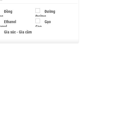
Đồng
Đường
Ethanol
Gạo
Gia súc - Gia cầm
Giấy
Gỗ
Hạt điều
Hồ tiêu - Hạt tiêu
Khí đốt
Kim loại khác
Mắc ca
Muối
Ngũ cốc
Nhựa - Hạt nhựa
Palladium
Phân bón