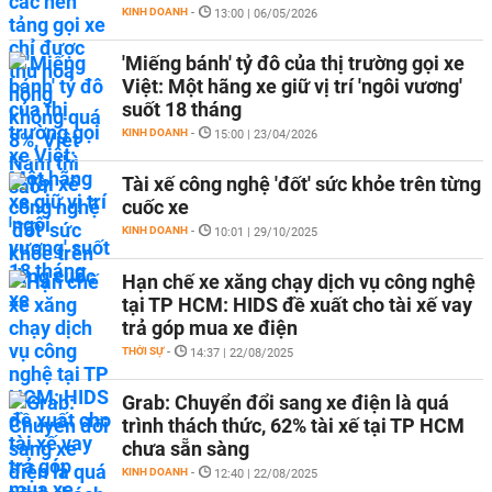
KINH DOANH
-
13:00 | 06/05/2026
'Miếng bánh' tỷ đô của thị trường gọi xe
Việt: Một hãng xe giữ vị trí 'ngôi vương'
suốt 18 tháng
KINH DOANH
-
15:00 | 23/04/2026
Tài xế công nghệ 'đốt' sức khỏe trên từng
cuốc xe
KINH DOANH
-
10:01 | 29/10/2025
Hạn chế xe xăng chạy dịch vụ công nghệ
tại TP HCM: HIDS đề xuất cho tài xế vay
trả góp mua xe điện
THỜI SỰ
-
14:37 | 22/08/2025
Grab: Chuyển đổi sang xe điện là quá
trình thách thức, 62% tài xế tại TP HCM
chưa sẵn sàng
KINH DOANH
-
12:40 | 22/08/2025