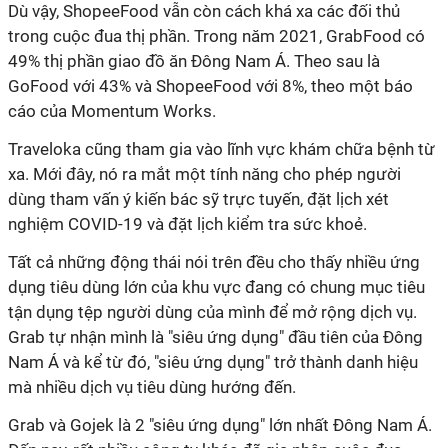
Dù vậy, ShopeeFood vẫn còn cách khá xa các đối thủ
trong cuộc đua thị phần. Trong năm 2021, GrabFood có
49% thị phần giao đồ ăn Đông Nam Á. Theo sau là
GoFood với 43% và ShopeeFood với 8%, theo một báo
cáo của Momentum Works.
Traveloka cũng tham gia vào lĩnh vực khám chữa bệnh từ
xa. Mới đây, nó ra mắt một tính năng cho phép người
dùng tham vấn ý kiến bác sỹ trực tuyến, đặt lịch xét
nghiệm COVID-19 và đặt lịch kiểm tra sức khoẻ.
Tất cả những động thái nói trên đều cho thấy nhiều ứng
dụng tiêu dùng lớn của khu vực đang có chung mục tiêu
tận dụng tệp người dùng của mình để mở rộng dịch vụ.
Grab tự nhận mình là "siêu ứng dụng" đầu tiên của Đông
Nam Á và kể từ đó, "siêu ứng dụng" trở thành danh hiệu
mà nhiều dịch vụ tiêu dùng hướng đến.
Grab và Gojek là 2 "siêu ứng dụng" lớn nhất Đông Nam Á.