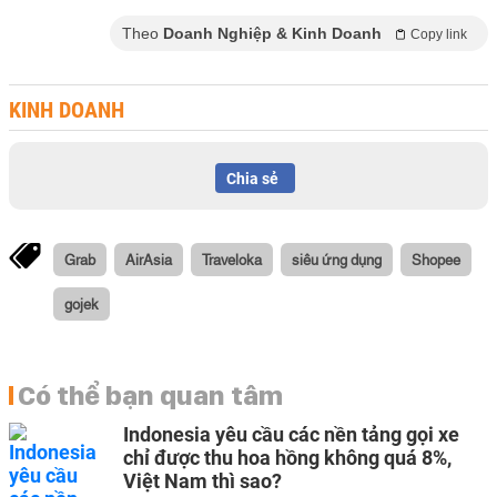
Theo
Doanh Nghiệp & Kinh Doanh
Copy link
KINH DOANH
Chia sẻ
Grab
AirAsia
Traveloka
siêu ứng dụng
Shopee
gojek
Có thể bạn quan tâm
Indonesia yêu cầu các nền tảng gọi xe
chỉ được thu hoa hồng không quá 8%,
Việt Nam thì sao?