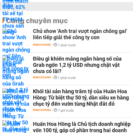
Cùng chuyên mục
Chủ show 'Anh trai vượt ngàn chông gai'
liên tiếp giải thế công ty con
KINH DOANH
-
1 phút trước
Điều gì khiến mảng ngân hàng số của
Grab ngốn 1,2 tỷ USD nhưng chật vật
chưa có lãi?
KINH DOANH
-
1 phút trước
Khối tài sản hàng trăm tỷ của Huấn Hoa
Hồng: Từ biệt thự 50 tỷ, dàn siêu xe hàng
chục tỷ đến vườn tùng Nhật đắt đỏ
KINH DOANH
-
7 giờ trước
Huấn Hoa Hồng là Chủ tịch doanh nghiệp
vốn 100 tỷ, góp cổ phần trong hai doanh