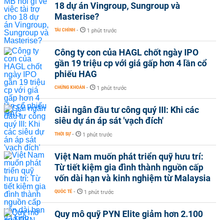
18 dự án Vingroup, Sungroup và
Masterise?
TÀI CHÍNH
-
1 phút trước
Công ty con của HAGL chốt ngày IPO
gần 19 triệu cp với giá gấp hơn 4 lần cổ
phiếu HAG
CHỨNG KHOÁN
-
1 phút trước
Giải ngân đầu tư công quý III: Khi các
siêu dự án áp sát 'vạch đích'
THỜI SỰ
-
1 phút trước
Việt Nam muốn phát triển quỹ hưu trí:
Từ tiết kiệm gia đình thành nguồn cấp
vốn dài hạn và kinh nghiệm từ Malaysia
QUỐC TẾ
-
1 phút trước
Quy mô quỹ PYN Elite giảm hơn 2.100