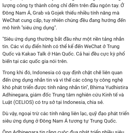
lượng công ty thành công chỉ đếm trên đầu ngón tay. Ở
Đông Nam Á, Grab và Gojek thiếu nhiều tính năng mà
WeChat cung cấp, tuy nhiên chúng đều đang hướng đến
mô hình "siêu ứng dụng".
"Siêu ứng dụng thường bắt đầu như một nền tảng nhắn
tin. Các ví dụ điển hình có thể kể đến WeChat ở Trung
Quốc và Kakao Talk ở Hàn Quốc. Cả hai đều cực kỳ phổ
biến tại các quốc gia nói trên.
Trong khi đó, Indonesia có quy định chặt chẽ liên quan
đến ứng dụng nhắn tin và vì thế các công ty công nghệ
khó phát triển được tính năng nhắn tin", Bhima Yudhistira
Adhinegara, giám đốc Trung tâm nghiên cứu Kinh tế và
Luật (CELIOS) có trụ sở tại Indonesia, chia sẻ.
Dù vậy, ngoại trừ các tính năng liên lạc, quỹ đạo phát triển
siêu ứng dụng ở Đông Nam Á tương tự Trung Quốc.
Ông Adhinegara tin rằng cuộc đua phát triển nhiều siêu