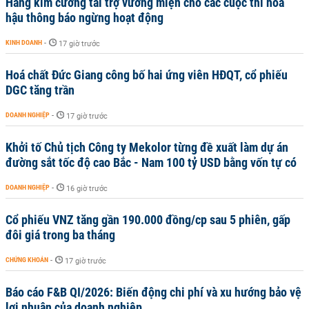
Hãng kim cương tài trợ vương miện cho các cuộc thi hoa
hậu thông báo ngừng hoạt động
KINH DOANH
-
17 giờ trước
Hoá chất Đức Giang công bố hai ứng viên HĐQT, cổ phiếu
DGC tăng trần
DOANH NGHIỆP
-
17 giờ trước
Khởi tố Chủ tịch Công ty Mekolor từng đề xuất làm dự án
đường sắt tốc độ cao Bắc - Nam 100 tỷ USD bằng vốn tự có
DOANH NGHIỆP
-
16 giờ trước
Cổ phiếu VNZ tăng gần 190.000 đồng/cp sau 5 phiên, gấp
đôi giá trong ba tháng
CHỨNG KHOÁN
-
17 giờ trước
Báo cáo F&B QI/2026: Biến động chi phí và xu hướng bảo vệ
lợi nhuận của doanh nghiệp