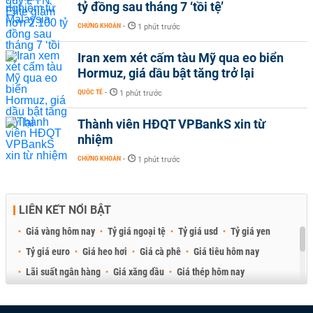
tỷ đồng sau tháng 7 ‘tồi tệ’
CHỨNG KHOÁN
-
1 phút trước
Iran xem xét cấm tàu Mỹ qua eo biển
Hormuz, giá dầu bật tăng trở lại
QUỐC TẾ
-
1 phút trước
Thành viên HĐQT VPBankS xin từ
nhiệm
CHỨNG KHOÁN
-
1 phút trước
LIÊN KẾT NỔI BẬT
Giá vàng hôm nay
Tỷ giá ngoại tệ
Tỷ giá usd
Tỷ giá yen
Tỷ giá euro
Giá heo hơi
Giá cà phê
Giá tiêu hôm nay
Lãi suất ngân hàng
Giá xăng dầu
Giá thép hôm nay
Giá sầu riêng
Giá thịt heo
Giá gạo
Giá cao su
Best Retail Brokers
Diễn đàn đầu tư Việt Nam 2026