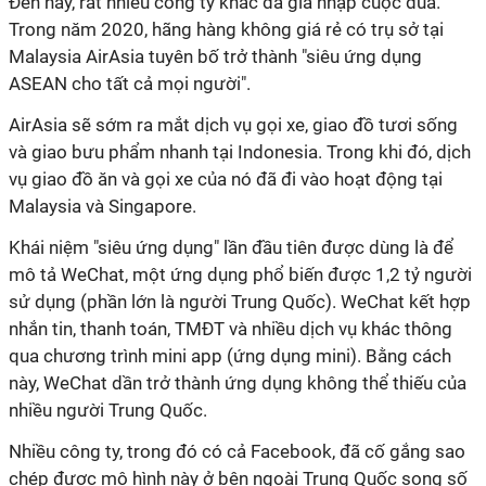
Đến nay, rất nhiều công ty khác đã gia nhập cuộc đua.
Trong năm 2020, hãng hàng không giá rẻ có trụ sở tại
Malaysia AirAsia tuyên bố trở thành "siêu ứng dụng
ASEAN cho tất cả mọi người".
AirAsia sẽ sớm ra mắt dịch vụ gọi xe, giao đồ tươi sống
và giao bưu phẩm nhanh tại Indonesia. Trong khi đó, dịch
vụ giao đồ ăn và gọi xe của nó đã đi vào hoạt động tại
Malaysia và Singapore.
Khái niệm "siêu ứng dụng" lần đầu tiên được dùng là để
mô tả WeChat, một ứng dụng phổ biến được 1,2 tỷ người
sử dụng (phần lớn là người Trung Quốc). WeChat kết hợp
nhắn tin, thanh toán, TMĐT và nhiều dịch vụ khác thông
qua chương trình mini app (ứng dụng mini). Bằng cách
này, WeChat dần trở thành ứng dụng không thể thiếu của
nhiều người Trung Quốc.
Nhiều công ty, trong đó có cả Facebook, đã cố gắng sao
chép được mô hình này ở bên ngoài Trung Quốc song số