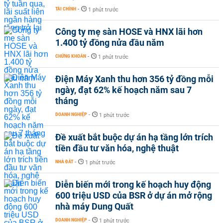
TÀI CHÍNH
-
1 phút trước
Công ty mẹ sàn HOSE và HNX lãi hơn
1.400 tỷ đồng nửa đầu năm
CHỨNG KHOÁN
-
1 phút trước
Điện Máy Xanh thu hơn 356 tỷ đồng mỗi
ngày, đạt 62% kế hoạch năm sau 7
tháng
DOANH NGHIỆP
-
1 phút trước
Đề xuất bắt buộc dự án hạ tầng lớn trích
tiền đầu tư văn hóa, nghệ thuật
NHÀ ĐẤT
-
1 phút trước
Diễn biến mới trong kế hoạch huy động
600 triệu USD của BSR ở dự án mở rộng
nhà máy Dung Quất
DOANH NGHIỆP
-
1 phút trước