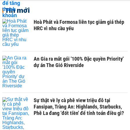
Tin mới
Hoà Phát và Formosa liên tục giảm giá thép
HRC vì nhu cầu yếu
An Gia ra mắt gói '100% Đặc quyền Priority'
dự án The Gió Riverside
Sự thật về ly cà phê view triệu đô tại
Fansipan, Tràng An: Highlands, Starbucks,
Phê La đang 'đốt tiền' để tính toán điều gì?