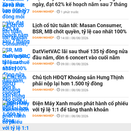
ngày, đạt 62% kế hoạch năm sau 7 tháng
DOANH NGHIỆP
-
1 phút trước
Lịch cổ tức tuần tới: Masan Consumer,
BSR, MB chốt quyền, tỷ lệ cao nhất 100%
DOANH NGHIỆP
-
14:00 | 08/08/2026
DatVietVAC lãi sau thuế 135 tỷ đồng nửa
đầu năm, dồn 6 concert vào cuối năm
DOANH NGHIỆP
-
09:00 | 08/08/2026
Chủ tịch HĐQT Khoáng sản Hưng Thịnh
phải nộp lại hơn 1.500 tỷ đồng
DOANH NGHIỆP
-
09:00 | 08/08/2026
Điện Máy Xanh muốn phát hành cổ phiếu
với tỷ lệ 1:1 để tăng thanh khoản
DOANH NGHIỆP
-
07:00 | 08/08/2026