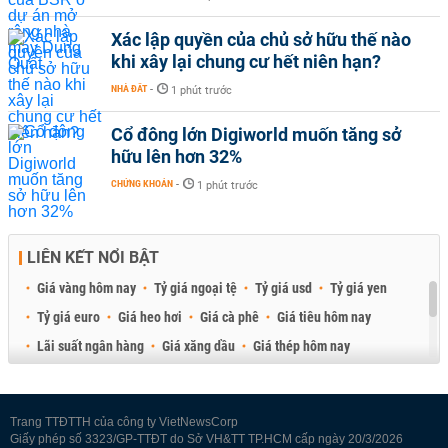
Xác lập quyền của chủ sở hữu thế nào
khi xây lại chung cư hết niên hạn?
NHÀ ĐẤT
-
1 phút trước
Cổ đông lớn Digiworld muốn tăng sở
hữu lên hơn 32%
CHỨNG KHOÁN
-
1 phút trước
LIÊN KẾT NỔI BẬT
Giá vàng hôm nay
Tỷ giá ngoại tệ
Tỷ giá usd
Tỷ giá yen
Tỷ giá euro
Giá heo hơi
Giá cà phê
Giá tiêu hôm nay
Lãi suất ngân hàng
Giá xăng dầu
Giá thép hôm nay
Giá sầu riêng
Giá thịt heo
Giá gạo
Giá cao su
Best Retail Brokers
Diễn đàn đầu tư Việt Nam 2026
Trang TTĐTTH của công ty VietNewsCorp
Giấy phép số 3323/GP-TTĐT do Sở VH&TT TP.HCM cấp ngày 20/3/2026