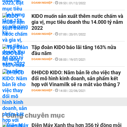
DOANH NGHIỆP
-
09:53 | 01/12/2022
KIDO muốn sản xuất thêm nước chấm và
gia vị, mục tiêu doanh thu 14.000 tỷ năm
2022
DOANH NGHIỆP
-
07:00 | 20/01/2022
Tập đoàn KIDO báo lãi tăng 163% nửa
đầu năm
DOANH NGHIỆP
-
08:00 | 19/07/2021
ĐHĐCĐ KIDO: Năm bản lề cho việc thay
đổi mô hình kinh doanh, sản phẩm kết
hợp với Vinamilk sẽ ra mắt vào tháng 7
DOANH NGHIỆP
-
14:00 | 22/06/2021
Cùng chuyên mục
Điện Máy Xanh thu hơn 356 tỷ đồng mỗi