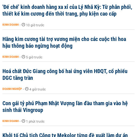
'Đế chế’ kinh doanh hàng xa xỉ của Lý Nhã Kỳ: Từ phân phối,
thiết kế kim cương đến thời trang, phụ kiện cao cấp
KINH DOANH
-
10 giờ trước
Hãng kim cương tài trợ vương miện cho các cuộc thi hoa
hậu thông báo ngừng hoạt động
KINH DOANH
-
5 giờ trước
Hoá chất Đức Giang công bố hai ứng viên HĐQT, cổ phiếu
DGC tăng trần
DOANH NGHIỆP
-
4 giờ trước
Con gái tỷ phú Phạm Nhật Vượng lần đầu tham gia vào hệ
sinh thái Vingroup
KINH DOANH
-
1 phút trước
Khởi tố Chủ tịch Công ty Mekolor từng đề xuất làm dự án