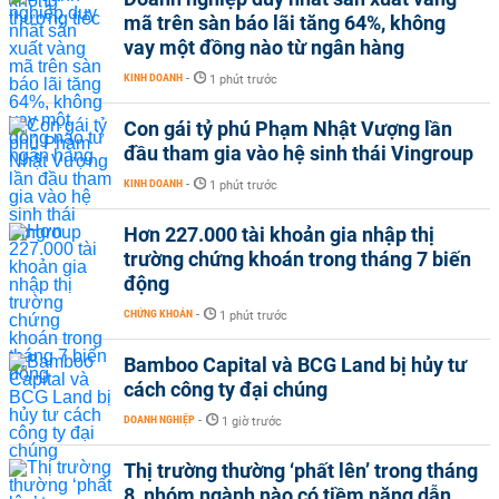
mã trên sàn báo lãi tăng 64%, không
vay một đồng nào từ ngân hàng
KINH DOANH
-
1 phút trước
Con gái tỷ phú Phạm Nhật Vượng lần
đầu tham gia vào hệ sinh thái Vingroup
KINH DOANH
-
1 phút trước
Hơn 227.000 tài khoản gia nhập thị
trường chứng khoán trong tháng 7 biến
động
CHỨNG KHOÁN
-
1 phút trước
Bamboo Capital và BCG Land bị hủy tư
cách công ty đại chúng
DOANH NGHIỆP
-
1 giờ trước
Thị trường thường ‘phất lên’ trong tháng
8, nhóm ngành nào có tiềm năng dẫn