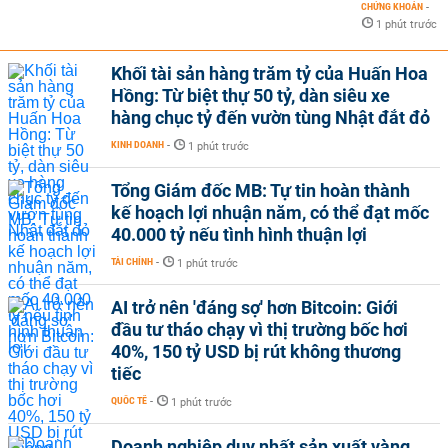
CHỨNG KHOÁN
-
1 phút trước
Khối tài sản hàng trăm tỷ của Huấn Hoa
Hồng: Từ biệt thự 50 tỷ, dàn siêu xe
hàng chục tỷ đến vườn tùng Nhật đắt đỏ
KINH DOANH
-
1 phút trước
Tổng Giám đốc MB: Tự tin hoàn thành
kế hoạch lợi nhuận năm, có thể đạt mốc
40.000 tỷ nếu tình hình thuận lợi
TÀI CHÍNH
-
1 phút trước
AI trở nên 'đáng sợ' hơn Bitcoin: Giới
đầu tư tháo chạy vì thị trường bốc hơi
40%, 150 tỷ USD bị rút không thương
tiếc
QUỐC TẾ
-
1 phút trước
Doanh nghiệp duy nhất sản xuất vàng