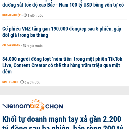
đường sắt tốc độ cao Bắc - Nam 100 tỷ USD bằng vốn tự có
DOANH NGHIỆP
-
3 giờ trước
Cổ phiếu VNZ tăng gần 190.000 đồng/cp sau 5 phiên, gấp
đôi giá trong ba tháng
CHỨNG KHOÁN
-
4 giờ trước
84.000 người đồng loạt ‘ném tiền’ trong một phiên TikTok
Live, Content Creator có thể thu hàng trăm triệu qua một
đêm
KINH DOANH
-
6 giờ trước
Khối tự doanh mạnh tay xả gần 2.200
tỷ đồng sau ba phiên, bán ròng 200 tỷ