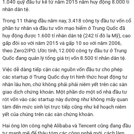
1.040 quỹ đầu tư kể từ năm 2015 nằm huy động 8.000 tỉ
nhân dân tệ.
Trong 11 tháng đầu năm nay, 3.418 công ty đầu tư vốn cổ
phần tư nhân và đầu tư vốn mạo hiểm ở Trung Quốc đã
huy động được 1.600 tỉ nhân dân tệ (242 tỉ đô la Mỹ), cao
gấp đôi so với năm 2015 và gấp 10 so với năm 2006,
theo Zero2IPO. Ước tính, 12.000 công ty đầu tư ở Trung
Quốc đang quản lý tổng giá trị vốn 8.500 tỉ nhân dân tệ.
Việc dễ dàng tiếp cận các nguồn vốn đầu tư cho phép
các startup ở Trung Quốc duy trì hình thức hoạt động tư
nhân lâu hơn, chứ không phải phải niêm yết trên các sàn
giao dịch chứng khoán. Một phần do một số nhà đầu tư
rót vốn vào các startup này dường như không mấy quan
tâm đến mức sinh lợi trực tiếp cũng như kế hoạch niêm
yết của chúng trên các sàn chứng khoán.
Hai ông lớn công nghệ Alibaba và Tencent cũng đang đầu
tư mạnh mẽ để thâu tóm các công nghệ mới, cách làm