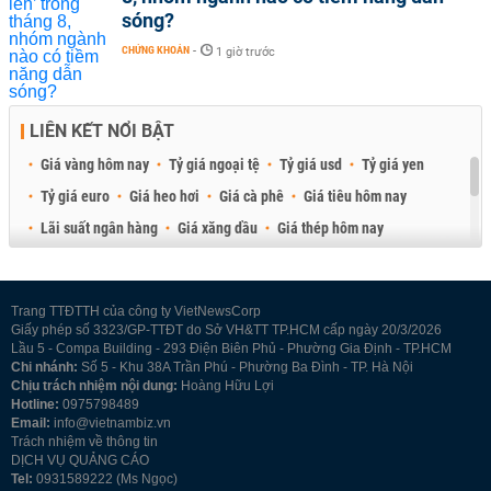
sóng?
CHỨNG KHOÁN
-
1 giờ trước
LIÊN KẾT NỔI BẬT
Giá vàng hôm nay
Tỷ giá ngoại tệ
Tỷ giá usd
Tỷ giá yen
Tỷ giá euro
Giá heo hơi
Giá cà phê
Giá tiêu hôm nay
Lãi suất ngân hàng
Giá xăng dầu
Giá thép hôm nay
Giá sầu riêng
Giá thịt heo
Giá gạo
Giá cao su
Best Retail Brokers
Diễn đàn đầu tư Việt Nam 2026
Trang TTĐTTH của công ty VietNewsCorp
Giấy phép số 3323/GP-TTĐT do Sở VH&TT TP.HCM cấp ngày 20/3/2026
Lầu 5 - Compa Building - 293 Điện Biên Phủ - Phường Gia Định - TP.HCM
Chi nhánh:
Số 5 - Khu 38A Trần Phú - Phường Ba Đình - TP. Hà Nội
Chịu trách nhiệm nội dung:
Hoàng Hữu Lợi
Hotline:
0975798489
Email:
info@vietnambiz.vn
Trách nhiệm về thông tin
DỊCH VỤ QUẢNG CÁO
Tel:
0931589222 (Ms Ngọc)