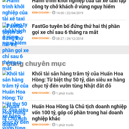
Hành trình khởi nghiệp của tài xế taxi lập
công ty chở khách ở vùng nguy hiểm
KINH DOANH
-
14:00 | 22/04/2019
FastGo tuyên bố đứng thứ hai thị phần
gọi xe chỉ sau 6 tháng ra mắt
KINH DOANH
-
08:27 | 29/12/2018
Cùng chuyên mục
Khối tài sản hàng trăm tỷ của Huấn Hoa
Hồng: Từ biệt thự 50 tỷ, dàn siêu xe hàng
chục tỷ đến vườn tùng Nhật đắt đỏ
KINH DOANH
-
1 phút trước
Huấn Hoa Hồng là Chủ tịch doanh nghiệp
vốn 100 tỷ, góp cổ phần trong hai doanh
nghiệp khác
KINH DOANH
-
1 phút trước