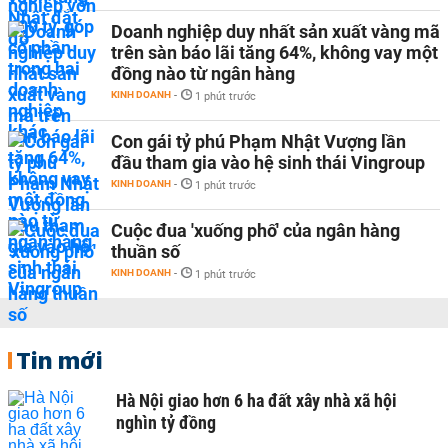
Doanh nghiệp duy nhất sản xuất vàng mã
trên sàn báo lãi tăng 64%, không vay một
đồng nào từ ngân hàng
KINH DOANH
-
1 phút trước
Con gái tỷ phú Phạm Nhật Vượng lần
đầu tham gia vào hệ sinh thái Vingroup
KINH DOANH
-
1 phút trước
Cuộc đua 'xuống phố' của ngân hàng
thuần số
KINH DOANH
-
1 phút trước
Tin mới
Hà Nội giao hơn 6 ha đất xây nhà xã hội
nghìn tỷ đồng