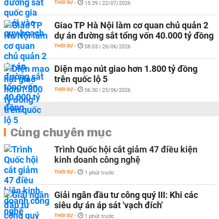
THỜI SỰ
-
15:39 | 22/07/2026
Giao TP Hà Nội làm cơ quan chủ quản 2
dự án đường sắt tổng vốn 40.000 tỷ đồng
THỜI SỰ
-
08:03 | 26/06/2026
Diện mạo nút giao hơn 1.800 tỷ đồng
trên quốc lộ 5
THỜI SỰ
-
06:30 | 23/06/2026
Cùng chuyên mục
Trình Quốc hội cắt giảm 47 điều kiện
kinh doanh công nghệ
THỜI SỰ
-
1 phút trước
Giải ngân đầu tư công quý III: Khi các
siêu dự án áp sát 'vạch đích'
THỜI SỰ
-
1 phút trước