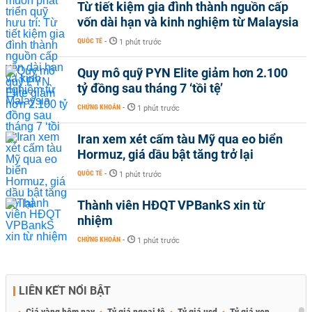
Từ tiết kiệm gia đình thành nguồn cấp
vốn dài hạn và kinh nghiệm từ Malaysia
QUỐC TẾ
-
1 phút trước
Quy mô quỹ PYN Elite giảm hơn 2.100
tỷ đồng sau tháng 7 ‘tồi tệ’
CHỨNG KHOÁN
-
1 phút trước
Iran xem xét cấm tàu Mỹ qua eo biển
Hormuz, giá dầu bật tăng trở lại
QUỐC TẾ
-
1 phút trước
Thành viên HĐQT VPBankS xin từ
nhiệm
CHỨNG KHOÁN
-
1 phút trước
LIÊN KẾT NỔI BẬT