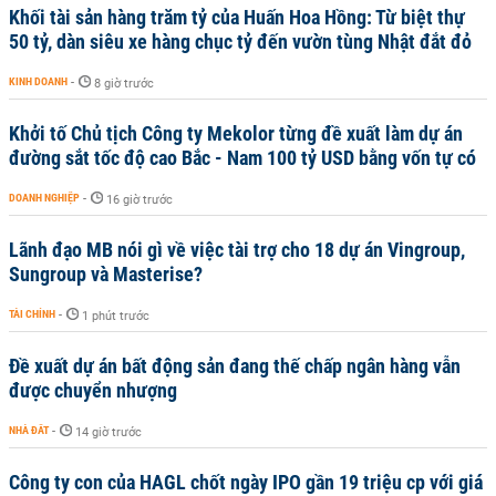
Khối tài sản hàng trăm tỷ của Huấn Hoa Hồng: Từ biệt thự
50 tỷ, dàn siêu xe hàng chục tỷ đến vườn tùng Nhật đắt đỏ
KINH DOANH
-
8 giờ trước
Khởi tố Chủ tịch Công ty Mekolor từng đề xuất làm dự án
đường sắt tốc độ cao Bắc - Nam 100 tỷ USD bằng vốn tự có
DOANH NGHIỆP
-
16 giờ trước
Lãnh đạo MB nói gì về việc tài trợ cho 18 dự án Vingroup,
Sungroup và Masterise?
TÀI CHÍNH
-
1 phút trước
Đề xuất dự án bất động sản đang thế chấp ngân hàng vẫn
được chuyển nhượng
NHÀ ĐẤT
-
14 giờ trước
Công ty con của HAGL chốt ngày IPO gần 19 triệu cp với giá