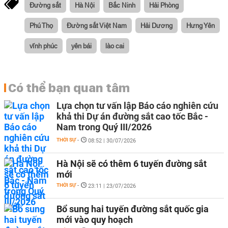
Đường sắt
Hà Nội
Bắc Ninh
Hải Phòng
Phú Thọ
Đường sắt Việt Nam
Hải Dương
Hưng Yên
vĩnh phúc
yên bái
lào cai
Có thể bạn quan tâm
Lựa chọn tư vấn lập Báo cáo nghiên cứu
khả thi Dự án đường sắt cao tốc Bắc -
Nam trong Quý III/2026
THỜI SỰ
-
08:52 | 30/07/2026
Hà Nội sẽ có thêm 6 tuyến đường sắt
mới
THỜI SỰ
-
23:11 | 23/07/2026
Bổ sung hai tuyến đường sắt quốc gia
mới vào quy hoạch