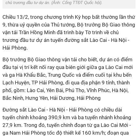
chủ trương đầu tư dự án. (Ảnh:
Cổng TTĐT Quốc hội
).
Chiều 13/2, trong chương trình Kỳ họp bất thường lần thứ
9, thừa uỷ quyền của Thủ tướng, Bộ trưởng Bộ Giao thông
vận tải Trần Hồng Minh đã trình bày Tờ trình về chủ
trương đầu tư dự án tuyến đường sắt Lào Cai - Hà Nội -
Hải Phòng.
Bộ trưởng Bộ Giao thông vận tải cho biết, dự án có điểm
đầu tại vị trí kết nối ray qua biên giới giữa ga Lào Cai mới
và ga Hà Khẩu Bắc, Trung Quốc và điểm cuối tại khu bến
Lạch Huyện, TP Hải Phòng, đi qua địa phận 9 tỉnh, thành
phố, gồm: Lào Cai, Yên Bái, Phú Thọ, Vĩnh Phúc, Hà Nội,
Bắc Ninh, Hưng Yên, Hải Dương, Hải Phòng
Đường sắt Lào Cai - Hà Nội - Hải Phòng có chiều dài
tuyến chính khoảng 390,9 km và ba tuyến nhánh khoảng
27,9 km. Trong đó, tuyến chính đoạn từ ga Lào Cai Mới -
ga Nam Hải Phòng tốc độ thiết kế 160 km/h; đoạn qua