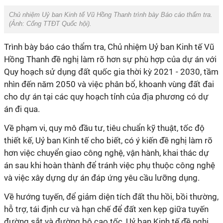
Chủ nhiệm Uỷ ban Kinh tế Vũ Hồng Thanh trình bày Báo cáo thẩm tra.
(Ảnh:
Cổng TTĐT Quốc hội
).
Trình bày báo cáo thẩm tra, Chủ nhiệm Uỷ ban Kinh tế Vũ
Hồng Thanh đề nghị làm rõ hơn sự phù hợp của dự án với
Quy hoạch sử dụng đất quốc gia thời kỳ 2021 - 2030, tầm
nhìn đến năm 2050 và việc phân bổ, khoanh vùng đất đai
cho dự án tại các quy hoạch tỉnh của địa phương có dự
án đi qua.
Về phạm vi, quy mô đầu tư, tiêu chuẩn kỹ thuật, tốc độ
thiết kế, Uỷ ban Kinh tế cho biết, có ý kiến đề nghị làm rõ
hơn việc chuyển giao công nghệ, vận hành, khai thác dự
án sau khi hoàn thành để tránh việc phụ thuộc công nghệ
và việc xây dựng dự án đáp ứng yêu cầu lưỡng dụng.
Về hướng tuyến, để giảm diện tích đất thu hồi, bồi thường,
hỗ trợ, tái định cư và hạn chế để đất xen kẹp giữa tuyến
đường sắt và đường bộ cao tốc, Uỷ ban Kinh tế đề nghị