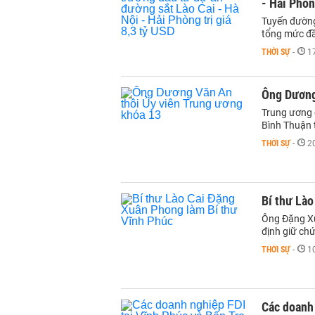
- Hải Phòn
Tuyến đường 
tổng mức đầ
THỜI SỰ
-
1
Ông Dương
Trung ương 
Bình Thuận 
THỜI SỰ
-
2
Bí thư Lào
Ông Đặng Xuâ
định giữ ch
THỜI SỰ
-
1
Các doanh 