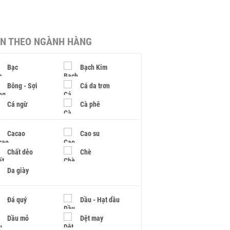
IN THEO NGÀNH HÀNG
Bạc
Bạch Kim
Bông - Sợi
Cá da trơn
Cá ngừ
Cà phê
Cacao
Cao su
Chất dẻo
Chè
Da giày
Đá quý
Dầu - Hạt dầu
Dầu mỏ
Dệt may