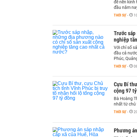
để nền kinh 
đầu năm na
THỜI SỰ
-
1
Trước sáp 
nghiệp tăn
Với chỉ số s
đầu cả nước
Phúc, Quảng
THỜI SỰ
-
0
Cựu Bí thư
cộng 97 t
Bà Hoàng Th
nhất từ chủ 
THỜI SỰ
-
2
Phương án 