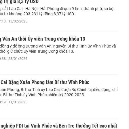
g trị giá 8,3 tỷ USD
sắt Lào Cai - Hà Nội - Hải Phòng đi qua 9 tỉnh, thành phố, sơ bộ
u tư khoảng 203.231 tỷ đồng 8,37 tỷ USD.
7:13 | 13/02/2025
 Văn An thôi Ủy viên Trung ương khóa 13
đồng ý để ông Dương Văn An, nguyên Bí thư Tỉnh ủy Vĩnh Phúc và
thôi giữ chức Ủy viên Trung ương khóa 13.
0:38 | 23/01/2025
 Cai Đặng Xuân Phong làm Bí thư Vĩnh Phúc
n Phong, Bí thư Tỉnh ủy Lào Cai, được Bộ Chính trị điều động, chỉ
ức Bí thư Tỉnh ủy Vĩnh Phúc nhiệm kỳ 2020-2025.
0:19 | 11/01/2025
nghiệp FDI tại Vĩnh Phúc và Bến Tre thưởng Tết cao nhất