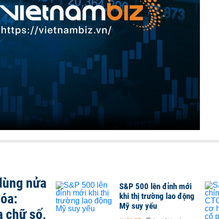
 dùng nửa
S&P 500 lên đỉnh mới
hóa:
khi thị trường lao động
Mỹ suy yếu
a chữ số,