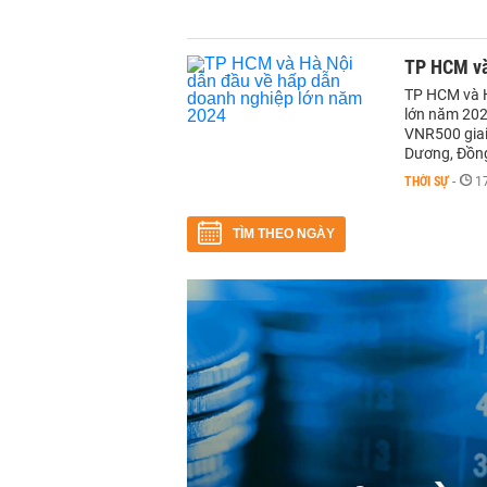
TP HCM và
TP HCM và H
lớn năm 202
VNR500 giai
Dương, Đồng
THỜI SỰ
-
1
TÌM THEO NGÀY