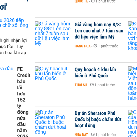
QUỐC TẾ
-
1 phút trước
ơi'
Giá vàng hôm nay 8/8:
Lên cao nhất 7 tuần sau
dữ liệu việc làm Mỹ
h ghi nhận lợi
hục hồi. Tuy
HÀNG HÓA
-
1 phút trước
ân hóa khi áp
FE
Quy hoạch 4 khu lấn
Credit
biển ở Phú Quốc
báo
THỜI SỰ
-
1 phút trước
lãi
hơn
152
tỷ
đồng
Dự án Sheraton Phú
nửa
Quốc bị buộc chấm dứt
đầu
hoạt động
năm
NHÀ ĐẤT
-
1 phút trước
2026