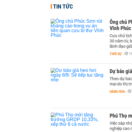
TIN TỨC
Ông chủ Ph
Vĩnh Phúc
Cựu chủ tịc
30 năm tù; b
lãnh đạo gi
THỜI SỰ
-
1
Dự báo giá
Theo dự báo 
mai do thị t
HÀNG HÓA
-
Phú Thọ m
Việc sáp nh
nghiệp cao 