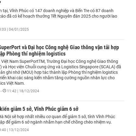
?
ện tại, Vĩnh Phúc có 147 doanh nghiệp và Bến Tre có 87 doanh
cáo đã có kế hoạch thưởng Tết Nguyên đán 2025 cho người lao
0:03 | 04/01/2025
uperPort và Đại học Công nghệ Giao thông vận tải hợp
lập Phòng thí nghiệm logistics
 Việt Nam SuperPortTM, Trường Đại học Công nghệ Giao thông
T) và Học viện Chuỗi cung ứng và Logistics Singapore (SCALA) đã
bản ghi nhớ (MOU) hợp tác thành lập Phòng thí nghiệm logistics
 triển khai các sáng kiến nhằm tăng cường nguồn nhân lực cho
ics Việt Nam.
-
11:42 | 18/12/2024
kiến giảm 5 sở, Vĩnh Phúc giảm 6 sở
à Nội sẽ hợp nhất nhiều cơ quan để giảm 5 sở, tỉnh Vĩnh Phúc
ập để giảm 6 sở ngành nhằm hạn chế chồng chéo nhiệm vụ.
0:40 | 13/12/2024