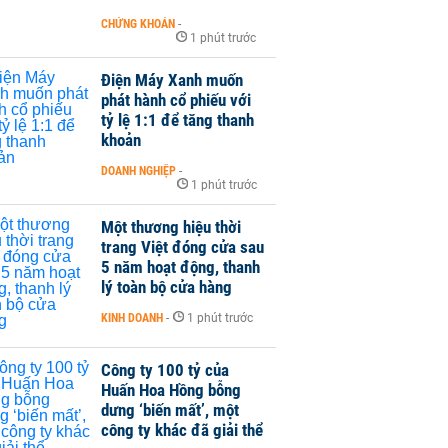
CHỨNG KHOÁN
-
1 phút trước
Điện Máy Xanh muốn
phát hành cổ phiếu với
tỷ lệ 1:1 để tăng thanh
khoản
DOANH NGHIỆP
-
1 phút trước
Một thương hiệu thời
trang Việt đóng cửa sau
5 năm hoạt động, thanh
lý toàn bộ cửa hàng
KINH DOANH
-
1 phút trước
Công ty 100 tỷ của
Huấn Hoa Hồng bỗng
dưng ‘biến mất’, một
công ty khác đã giải thể