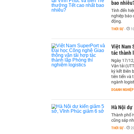
bao nhiêu
Tính đến hi
nghiệp báo 
động.
THỜI SỰ
-
1
Việt Nam S
tác thành 
Ngày 17/12,
Vận tải (UT
ký kết Biên 
tiên tiến và
ngành logist
DOANH NGHIỆP
Hà Nội dự 
Thành phố H
cũng sáp nh
THỜI SỰ
-
2