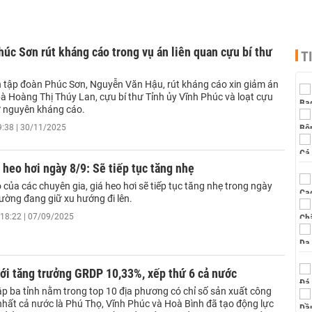
úc Sơn rút kháng cáo trong vụ án liên quan cựu bí thư
T
h tập đoàn Phúc Sơn, Nguyễn Văn Hậu, rút kháng cáo xin giảm án
à Hoàng Thị Thúy Lan, cựu bí thư Tỉnh ủy Vĩnh Phúc và loạt cựu
ữ nguyên kháng cáo.
9:38 | 30/11/2025
 heo hơi ngày 8/9: Sẽ tiếp tục tăng nhẹ
của các chuyên gia, giá heo hơi sẽ tiếp tục tăng nhẹ trong ngày
rường đang giữ xu hướng đi lên.
18:22 | 07/09/2025
ới tăng trưởng GRDP 10,33%, xếp thứ 6 cả nước
ập ba tỉnh nằm trong top 10 địa phương có chỉ số sản xuất công
nhất cả nước là Phú Thọ, Vĩnh Phúc và Hoà Bình đã tạo động lực