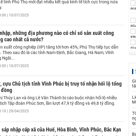
tế tỉnh Phú Thọ mới đạt nhiều kết quả kinh tế tích cực trong nửa
y.
0:00 | 10/07/2025
nhập, những địa phương nào có chỉ số sản xuất công
g cao nhất cả nước?
ản xuất công nghiệp (IIP) tăng tới hơn 45%, Phú Thọ tiếp tục dẫn
. Theo sau đó là các tỉnh Nam Định, Bắc Giang, Hà Nam, Vĩnh
 Ngãi...
8:00 | 10/07/2025
Gi
, cựu Chủ tịch tỉnh Vĩnh Phúc bị truy tố nhận hối lộ tổng
t
ỷ đồng
Lị
ị Thúy Lan và ông Lê Văn Thành bị cáo buộc nhận hối lộ nhiều
M
tịch Tập đoàn Phúc Sơn, lần lượt 47,9 tỷ đồng và 49,8 tỷ đồng.
0:10 | 29/04/2025
TO
n
q
sáp nhập cấp xã của Huế, Hòa Bình, Vĩnh Phúc, Bắc Kạn
B