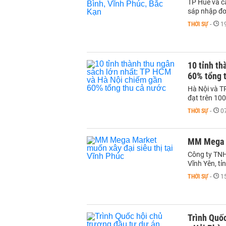
TP Huế và c
sáp nhập đơ
THỜI SỰ
-
1
10 tỉnh th
60% tổng 
Hà Nội và T
đạt trên 10
THỜI SỰ
-
0
MM Mega M
Công ty TNH
Vĩnh Yên, tỉ
THỜI SỰ
-
1
Trình Quốc