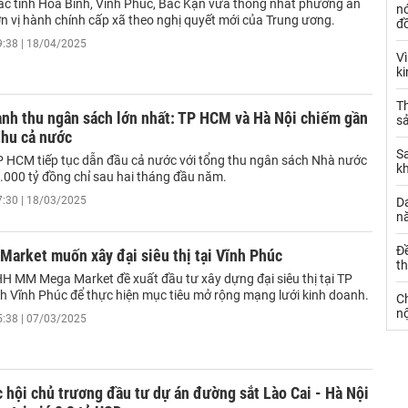
ác tỉnh Hòa Bình, Vĩnh Phúc, Bắc Kạn vừa thống nhất phương án
nó
n vị hành chính cấp xã theo nghị quyết mới của Trung ương.
đ
9:38 | 18/04/2025
V
k
Th
ành thu ngân sách lớn nhất: TP HCM và Hà Nội chiếm gần
sả
thu cả nước
S
P HCM tiếp tục dẫn đầu cả nước với tổng thu ngân sách Nhà nước
k
0.000 tỷ đồng chỉ sau hai tháng đầu năm.
7:30 | 18/03/2025
Da
n
Đ
arket muốn xây đại siêu thị tại Vĩnh Phúc
t
H MM Mega Market đề xuất đầu tư xây dựng đại siêu thị tại TP
nh Vĩnh Phúc để thực hiện mục tiêu mở rộng mạng lưới kinh doanh.
C
nộ
5:38 | 07/03/2025
 hội chủ trương đầu tư dự án đường sắt Lào Cai - Hà Nội