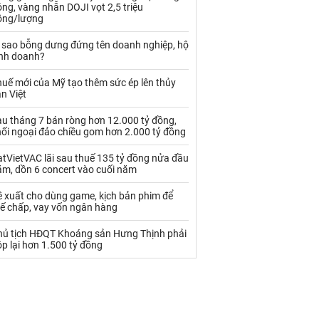
Palladium
Phân bón
ng, vàng nhẫn DOJI vọt 2,5 triệu
ồng/lượng
Rau - Củ -Quả
Sắt thép
ì sao bỗng dưng đứng tên doanh nghiệp, hộ
inh doanh?
Sữa
uế mới của Mỹ tạo thêm sức ép lên thủy
n Việt
Than
Thức ăn chăn nuôi
au tháng 7 bán ròng hơn 12.000 tỷ đồng,
Thủy hải sản khác
Tôm
hối ngoại đảo chiều gom hơn 2.000 tỷ đồng
Vàng
tVietVAC lãi sau thuế 135 tỷ đồng nửa đầu
ăm, dồn 6 concert vào cuối năm
VLXD khác
Xăng dầu
ề xuất cho dùng game, kịch bản phim để
hế chấp, vay vốn ngân hàng
Xi măng - Clynker
hủ tịch HĐQT Khoáng sản Hưng Thịnh phải
p lại hơn 1.500 tỷ đồng