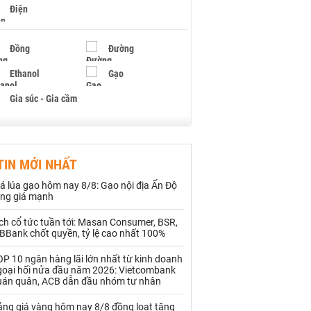
Điện
Đồng
Đường
Ethanol
Gạo
Gia súc - Gia cầm
Giấy
Gỗ
TIN MỚI NHẤT
Hạt điều
Hồ tiêu - Hạt tiêu
á lúa gạo hôm nay 8/8: Gạo nội địa Ấn Độ
Khí đốt
ăng giá mạnh
ch cổ tức tuần tới: Masan Consumer, BSR,
Kim loại khác
Mắc ca
BBank chốt quyền, tỷ lệ cao nhất 100%
Muối
Ngũ cốc
P 10 ngân hàng lãi lớn nhất từ kinh doanh
goại hối nửa đầu năm 2026: Vietcombank
Nhựa - Hạt nhựa
uán quân, ACB dẫn đầu nhóm tư nhân
ảng giá vàng hôm nay 8/8 đồng loạt tăng