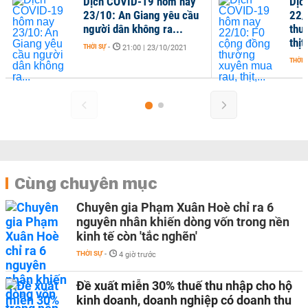
Dịch COVID-19 hôm nay
Dịc
23/10: An Giang yêu cầu
22/
người dân không ra...
thư
thịt,
THỜI SỰ
-
21:00 | 23/10/2021
THỜI 
Cùng chuyên mục
Chuyên gia Phạm Xuân Hoè chỉ ra 6
nguyên nhân khiến dòng vốn trong nền
kinh tế còn 'tắc nghẽn'
THỜI SỰ
-
4 giờ trước
Đề xuất miễn 30% thuế thu nhập cho hộ
kinh doanh, doanh nghiệp có doanh thu