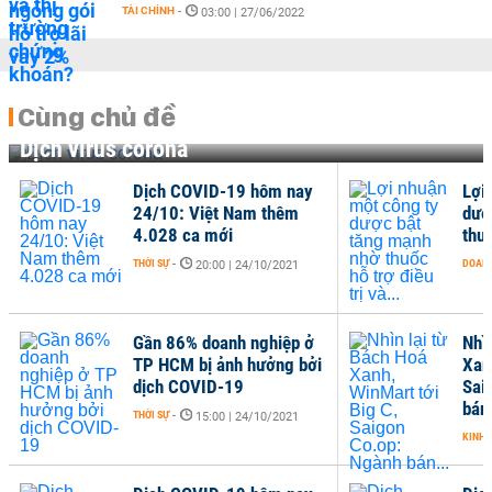
TÀI CHÍNH
-
03:00 | 27/06/2022
Cùng chủ đề
Dịch virus corona
Dịch COVID-19 hôm nay
Lợi
24/10: Việt Nam thêm
dượ
4.028 ca mới
thuố
THỜI SỰ
-
DOANH
20:00 | 24/10/2021
Gần 86% doanh nghiệp ở
Nhì
TP HCM bị ảnh hưởng bởi
Xan
dịch COVID-19
Sai
bán.
THỜI SỰ
-
15:00 | 24/10/2021
KINH 