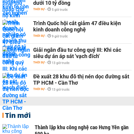
dưới 10 tỷ đồng
THỜI SỰ
-
5 giờ trước
Trình Quốc hội cắt giảm 47 điều kiện
kinh doanh công nghệ
THỜI SỰ
-
9 giờ trước
Giải ngân đầu tư công quý III: Khi các
siêu dự án áp sát 'vạch đích'
THỜI SỰ
-
13 giờ trước
Đề xuất 28 khu đô thị nén dọc đường sắt
TP HCM - Cần Thơ
THỜI SỰ
-
13 giờ trước
Tin mới
Thành lập khu công nghệ cao Hưng Yên gần
500 ha