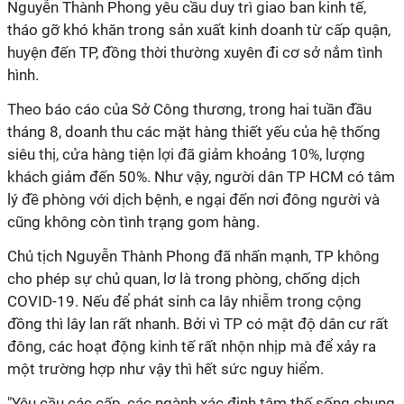
Nguyễn Thành Phong yêu cầu duy trì giao ban kinh tế,
tháo gỡ khó khăn trong sản xuất kinh doanh từ cấp quận,
huyện đến TP, đồng thời thường xuyên đi cơ sở nắm tình
hình.
Theo báo cáo của Sở Công thương, trong hai tuần đầu
tháng 8, doanh thu các mặt hàng thiết yếu của hệ thống
siêu thị, cửa hàng tiện lợi đã giảm khoảng 10%, lượng
khách giảm đến 50%. Như vậy, người dân TP HCM có tâm
lý đề phòng với dịch bệnh, e ngại đến nơi đông người và
cũng không còn tình trạng gom hàng.
Chủ tịch Nguyễn Thành Phong đã nhấn mạnh, TP không
cho phép sự chủ quan, lơ là trong phòng, chống dịch
COVID-19. Nếu để phát sinh ca lây nhiễm trong cộng
đồng thì lây lan rất nhanh. Bởi vì TP có mật độ dân cư rất
đông, các hoạt động kinh tế rất nhộn nhịp mà để xảy ra
một trường hợp như vậy thì hết sức nguy hiểm.
"Yêu cầu các cấp, các ngành xác định tâm thế sống chung