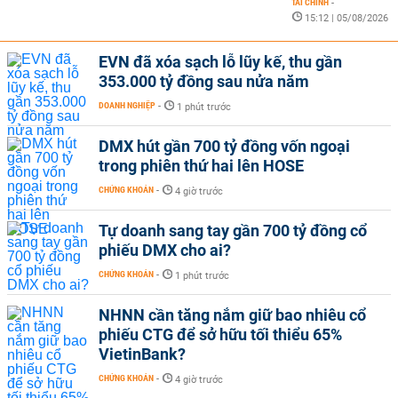
TÀI CHÍNH
-
15:12 | 05/08/2026
EVN đã xóa sạch lỗ lũy kế, thu gần
353.000 tỷ đồng sau nửa năm
DOANH NGHIỆP
-
1 phút trước
DMX hút gần 700 tỷ đồng vốn ngoại
trong phiên thứ hai lên HOSE
CHỨNG KHOÁN
-
4 giờ trước
Tự doanh sang tay gần 700 tỷ đồng cổ
phiếu DMX cho ai?
CHỨNG KHOÁN
-
1 phút trước
NHNN cần tăng nắm giữ bao nhiêu cổ
phiếu CTG để sở hữu tối thiểu 65%
VietinBank?
CHỨNG KHOÁN
-
4 giờ trước