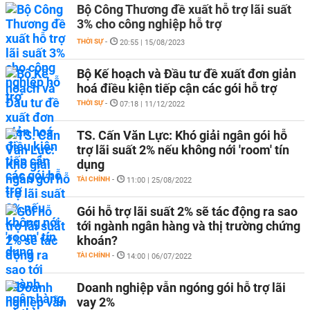
Bộ Công Thương đề xuất hỗ trợ lãi suất
3% cho công nghiệp hỗ trợ
THỜI SỰ
-
20:55 | 15/08/2023
Bộ Kế hoạch và Đầu tư đề xuất đơn giản
hoá điều kiện tiếp cận các gói hỗ trợ
THỜI SỰ
-
07:18 | 11/12/2022
TS. Cấn Văn Lực: Khó giải ngân gói hỗ
trợ lãi suất 2% nếu không nới 'room' tín
dụng
TÀI CHÍNH
-
11:00 | 25/08/2022
Gói hỗ trợ lãi suất 2% sẽ tác động ra sao
tới ngành ngân hàng và thị trường chứng
khoán?
TÀI CHÍNH
-
14:00 | 06/07/2022
Doanh nghiệp vẫn ngóng gói hỗ trợ lãi
vay 2%