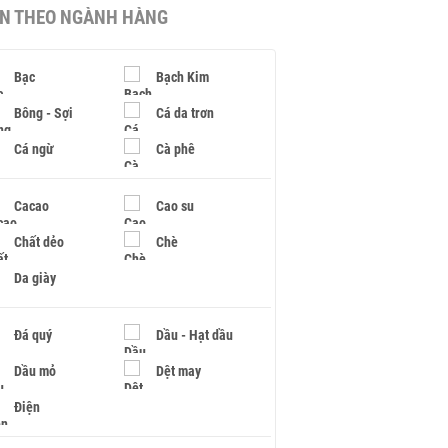
IN THEO NGÀNH HÀNG
Bạc
Bạch Kim
Bông - Sợi
Cá da trơn
Cá ngừ
Cà phê
Cacao
Cao su
Chất dẻo
Chè
Da giày
Đá quý
Dầu - Hạt dầu
Dầu mỏ
Dệt may
Điện