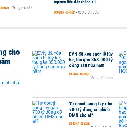
nguyên liệu đến tháng 11
KHOÁN
-
3 giờ trước
DOANH NGHIỆP
-
3 giờ trước
ng cho
EVN đã xóa sạch lỗ lũy
 năm
kế, thu gần 353.000 tỷ
đồng sau nửa năm
DOANH NGHIỆP
-
1 phút trước
Tự doanh sang tay gần
700 tỷ đồng cổ phiếu
DMX cho ai?
CHỨNG KHOÁN
-