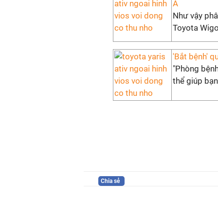
A
Như vậy phân
Toyota Wigo 
'Bắt bệnh' qu
"Phòng bệnh
thể giúp bạn
Chia sẻ