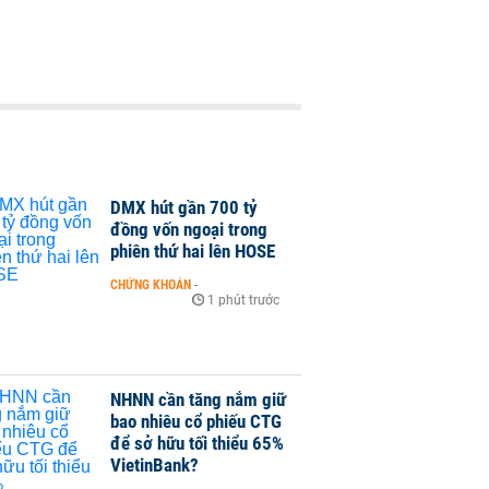
DMX hút gần 700 tỷ
đồng vốn ngoại trong
phiên thứ hai lên HOSE
CHỨNG KHOÁN
-
1 phút trước
NHNN cần tăng nắm giữ
bao nhiêu cổ phiếu CTG
để sở hữu tối thiểu 65%
VietinBank?