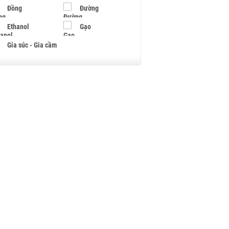
Đồng
Đường
Ethanol
Gạo
Gia súc - Gia cầm
Giấy
Gỗ
Hạt điều
Hồ tiêu - Hạt tiêu
Khí đốt
Kim loại khác
Mắc ca
Muối
Ngũ cốc
Nhựa - Hạt nhựa
Palladium
Phân bón
Rau - Củ -Quả
Sắt thép