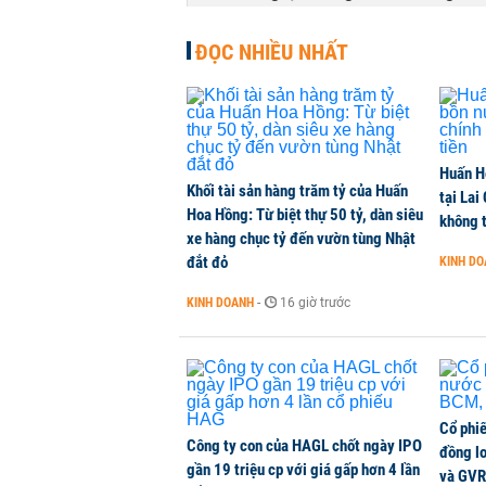
THỜI SỰ
-
1 phút trước
ĐỌC NHIỀU NHẤT
TikToker Khánh Sky, Vua Quạt, Hồ
KINH DOANH
-
1 phút trước
Huấn H
Tổng Giám đốc Chứng khoán EVS 
Khối tài sản hàng trăm tỷ của Huấn
tại Lai
CHỨNG KHOÁN
-
1 phút trước
Hoa Hồng: Từ biệt thự 50 tỷ, dàn siêu
không t
xe hàng chục tỷ đến vườn tùng Nhật
đắt đỏ
KINH D
Căn hộ 2PN+ The Parkland: Lựa ch
KINH DOANH
-
16 giờ trước
NHÀ ĐẤT
-
1 phút trước
Cổ phi
Công ty con của HAGL chốt ngày IPO
đồng l
gần 19 triệu cp với giá gấp hơn 4 lần
và GVR