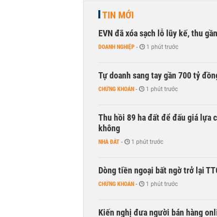
TIN MỚI
EVN đã xóa sạch lỗ lũy kế, thu g
DOANH NGHIỆP
-
1 phút trước
Tự doanh sang tay gần 700 tỷ đồn
CHỨNG KHOÁN
-
1 phút trước
Thu hồi 89 ha đất để đấu giá lựa 
không
NHÀ ĐẤT
-
1 phút trước
Dòng tiền ngoại bất ngờ trở lại T
CHỨNG KHOÁN
-
1 phút trước
Kiến nghị đưa người bán hàng onl