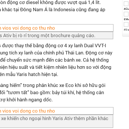
còn động cơ diesel không được vượt quá 1,4 lít.
a khác tại Đông Nam Á là Indonesia cũng đang áp
 Ativ bị rò rỉ trong một brochure quảng cáo.
 được thay thế bằng động cơ 4 xy lanh Dual VVT-I
ung tích xy lanh của chính phủ Thái Lan. Động cơ này
 để chuyển sức mạnh đến các bánh xe. Cả hệ thống
iện hiệu suất và tiết kiệm nhiên liệu hơn so với động
 mẫu Yaris hatch hiện tại.
 “hàng hiếm” trong phân khúc xe Eco khi sở hữu gói
đối “tươm tất” bao gồm: bảy túi khí, hệ thống cân
trợ khởi hành ngang dốc.
xe khiến cho ngoại hình Yaris Ativ thêm phần khác