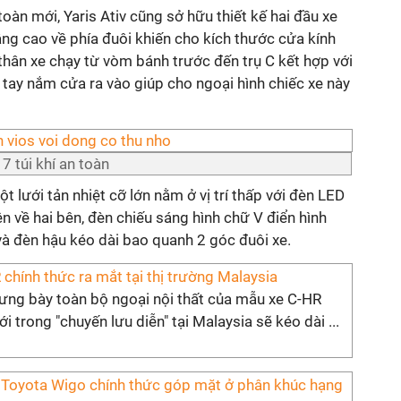
oàn mới, Yaris Ativ cũng sở hữu thiết kế hai đầu xe
ng cao về phía đuôi khiến cho kích thước cửa kính
thân xe chạy từ vòm bánh trước đến trụ C kết hợp với
tay nắm cửa ra vào giúp cho ngoại hình chiếc xe này
7 túi khí an toàn
ột lưới tản nhiệt cỡ lớn nằm ở vị trí thấp với đèn LED
n về hai bên, đèn chiếu sáng hình chữ V điển hình
và đèn hậu kéo dài bao quanh 2 góc đuôi xe.
chính thức ra mắt tại thị trường Malaysia
rưng bày toàn bộ ngoại nội thất của mẫu xe C-HR
i trong "chuyến lưu diễn" tại Malaysia sẽ kéo dài ...
Toyota Wigo chính thức góp mặt ở phân khúc hạng