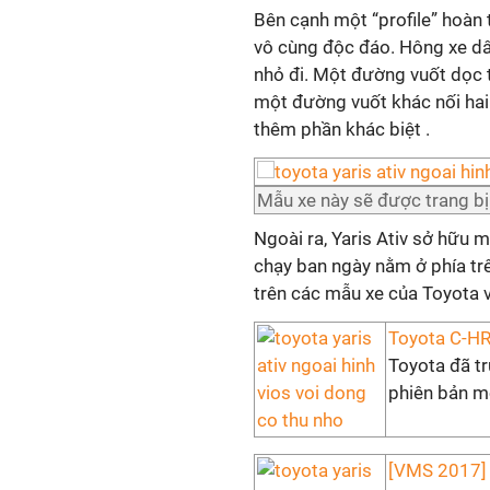
Bên cạnh một “profile” hoàn t
vô cùng độc đáo. Hông xe dâ
nhỏ đi. Một đường vuốt dọc 
một đường vuốt khác nối hai 
thêm phần khác biệt .
Mẫu xe này sẽ được trang bị 
Ngoài ra, Yaris Ativ sở hữu m
chạy ban ngày nằm ở phía trê
trên các mẫu xe của Toyota 
Toyota C-HR 
Toyota đã t
phiên bản mớ
[VMS 2017] 