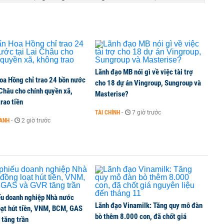
 Văn Khoa bị khởi tố
Lãnh đạo MB nói gì về việc tài trợ
oa Hồng chỉ trao 24 bồn nước
xin từ nhiệm
cho 18 dự án Vingroup, Sungroup và
 Châu cho chính quyền xã,
Masterise?
rao tiền
TÀI CHÍNH
-
7 giờ trước
OANH
-
2 giờ trước
ọn linh hoạt cho hành trình an cư
ếu doanh nghiệp Nhà nước
Lãnh đạo Vinamilk: Tăng quy mô đàn
oạt hút tiền, VNM, BCM, GAS
bò thêm 8.000 con, đã chốt giá
 tăng trần