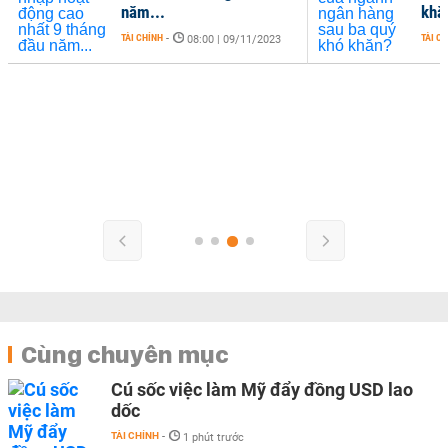
năm...
khă
TÀI CHÍNH
-
TÀI C
08:00 | 09/11/2023
Cùng chuyên mục
Cú sốc việc làm Mỹ đẩy đồng USD lao
dốc
TÀI CHÍNH
-
1 phút trước