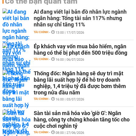
Có thể bạn quan tâm
AI đang viết lại bản đồ nhân lực ngành
ngân hàng: Tổng tài sản 117% nhưng
nhân sự chỉ tăng 11%
TÀI CHÍNH
-
13:00 | 17/07/2026
Ép khách vay vốn mua bảo hiểm, ngân
hàng có thể bị phạt đến 500 triệu đồng
TÀI CHÍNH
-
16:00 | 06/07/2026
Thống đốc: Ngân hàng sẽ duy trì mặt
bằng lãi suất hợp lý để hỗ trợ doanh
nghiệp, 1,4 triệu tỷ đã được bơm thêm
trong nửa đầu năm
TÀI CHÍNH
-
16:00 | 03/07/2026
Sàn tài sản mã hóa vào 'giờ G': Ngân
hàng, công ty chứng khoán tăng tốc cho
cuộc chơi nghìn tỷ
TÀI CHÍNH
-
08:00 | 27/06/2026