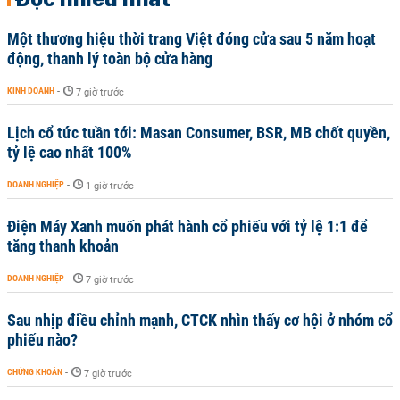
Một thương hiệu thời trang Việt đóng cửa sau 5 năm hoạt
động, thanh lý toàn bộ cửa hàng
KINH DOANH
-
7 giờ trước
Lịch cổ tức tuần tới: Masan Consumer, BSR, MB chốt quyền,
tỷ lệ cao nhất 100%
DOANH NGHIỆP
-
1 giờ trước
Điện Máy Xanh muốn phát hành cổ phiếu với tỷ lệ 1:1 để
tăng thanh khoản
DOANH NGHIỆP
-
7 giờ trước
Sau nhịp điều chỉnh mạnh, CTCK nhìn thấy cơ hội ở nhóm cổ
phiếu nào?
CHỨNG KHOÁN
-
7 giờ trước