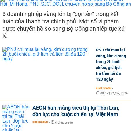
6 doanh nghiệp vàng lớn bị "gọi tên" trong kết
luận của thanh tra chính phủ. Một số vi phạm
được chuyển hồ sơ sang Bộ Công an tiếp tục xử
lý.
PNJ chỉ mua lại
vàng, kim cương
trong 2h buổi
chiều, giữ lịch
trả tiền tối đa
120 ngày
KINH DOANH
-
09:47 | 24/07/2026
AEON bán mảng siêu thị tại Thái Lan,
dồn lực cho ‘cuộc chiến’ tại Việt Nam
KINH DOANH
-
6 phút trước