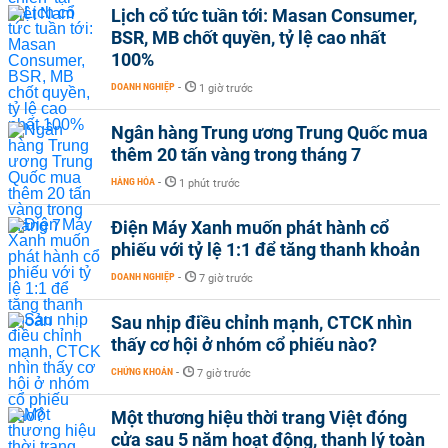
Lịch cổ tức tuần tới: Masan Consumer,
BSR, MB chốt quyền, tỷ lệ cao nhất
100%
DOANH NGHIỆP
-
1 giờ trước
Ngân hàng Trung ương Trung Quốc mua
thêm 20 tấn vàng trong tháng 7
HÀNG HÓA
-
1 phút trước
Điện Máy Xanh muốn phát hành cổ
phiếu với tỷ lệ 1:1 để tăng thanh khoản
DOANH NGHIỆP
-
7 giờ trước
Sau nhịp điều chỉnh mạnh, CTCK nhìn
thấy cơ hội ở nhóm cổ phiếu nào?
CHỨNG KHOÁN
-
7 giờ trước
Một thương hiệu thời trang Việt đóng
cửa sau 5 năm hoạt động, thanh lý toàn