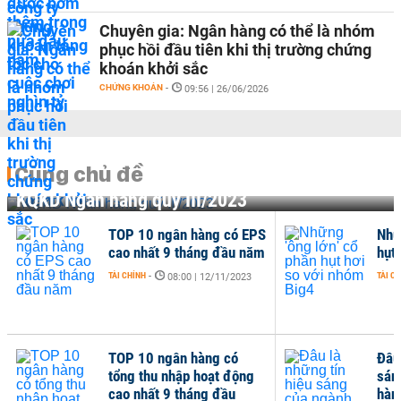
Chuyên gia: Ngân hàng có thể là nhóm
phục hồi đầu tiên khi thị trường chứng
khoán khởi sắc
CHỨNG KHOÁN
-
09:56 | 26/06/2026
Cùng chủ đề
KQKD Ngân hàng quý III/2023
TOP 10 ngân hàng có EPS
Nhữ
cao nhất 9 tháng đầu năm
hụt
TÀI CHÍNH
-
TÀI C
08:00 | 12/11/2023
TOP 10 ngân hàng có
Đâu 
tổng thu nhập hoạt động
sán
cao nhất 9 tháng đầu
hàn