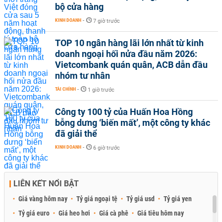
bộ cửa hàng
KINH DOANH
-
7 giờ trước
TOP 10 ngân hàng lãi lớn nhất từ kinh
doanh ngoại hối nửa đầu năm 2026:
Vietcombank quán quân, ACB dẫn đầu
nhóm tư nhân
TÀI CHÍNH
-
1 giờ trước
Công ty 100 tỷ của Huấn Hoa Hồng
bỗng dưng ‘biến mất’, một công ty khác
đã giải thể
KINH DOANH
-
6 giờ trước
LIÊN KẾT NỔI BẬT
Giá vàng hôm nay
Tỷ giá ngoại tệ
Tỷ giá usd
Tỷ giá yen
Tỷ giá euro
Giá heo hơi
Giá cà phê
Giá tiêu hôm nay