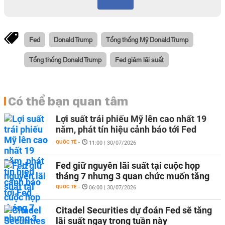
Fed
Donald Trump
Tổng thống Mỹ Donald Trump
Tổng thống Donald Trump
Fed giảm lãi suất
Có thể bạn quan tâm
Lợi suất trái phiếu Mỹ lên cao nhất 19
năm, phát tín hiệu cảnh báo tới Fed
QUỐC TẾ
-
11:00 | 30/07/2026
Fed giữ nguyên lãi suất tại cuộc họp
tháng 7 nhưng 3 quan chức muốn tăng
QUỐC TẾ
-
06:00 | 30/07/2026
Citadel Securities dự đoán Fed sẽ tăng
lãi suất ngay trong tuần này