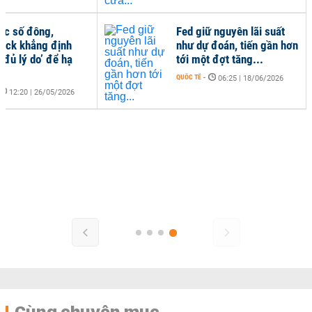
ợc số đông,
Fed giữ nguyên lãi suất
ock khẳng định
như dự đoán, tiến gần hơn
 đủ lý do’ để hạ
tới một đợt tăng...
QUỐC TẾ
-
06:25 | 18/06/2026
12:20 | 26/05/2026
Cùng chuyên mục