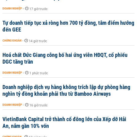
DOANH NGHIỆP
-
17 giờ trước
Tự doanh tiếp tục xả ròng hơn 700 tỷ đồng, tâm điểm hướng
đến GEE
CHỨNG KHOÁN
-
14 giờ trước
Hoá chất Đức Giang công bố hai ứng viên HĐQT, cổ phiếu
DGC tăng trần
DOANH NGHIỆP
-
1 phút trước
Doanh nghiệp dịch vụ hàng không trích lập dự phòng hàng
nghìn tỷ đồng khoản phải thu từ Bamboo Airways
DOANH NGHIỆP
-
16 giờ trước
VietinBank Capital trở thành cổ đông lớn của Xếp dỡ Hải
An, nắm gần 10% vốn
CHỨNG KHOÁN