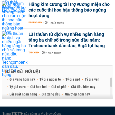
Hãng kim cương tài trợ vương miện cho
các cuộc thi hoa hậu thông báo ngừng
hoạt động
KINH DOANH
-
1 phút trước
Lãi thuần từ dịch vụ nhiều ngân hàng
tăng ba chữ số trong nửa đầu năm:
Techcombank dẫn đầu, Big4 tụt hạng
TÀI CHÍNH
-
2 phút trước
LIÊN KẾT NỔI BẬT
Giá vàng hôm nay
Tỷ giá ngoại tệ
Tỷ giá usd
Tỷ giá yen
Tỷ giá euro
Giá heo hơi
Giá cà phê
Giá tiêu hôm nay
Lãi suất ngân hàng
Giá xăng dầu
Giá thép hôm nay
Giá sầu riêng
Giá thịt heo
Giá gạo
Giá cao su
Best Retail Brokers
Diễn đàn đầu tư Việt Nam 2026
Trang TTĐTTH của công ty VietNewsCorp