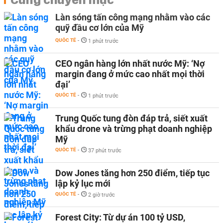
Làn sóng tấn công mạng nhằm vào các
quỹ đầu cơ lớn của Mỹ
QUỐC TẾ
-
1 phút trước
CEO ngân hàng lớn nhất nước Mỹ: ‘Nợ
margin đang ở mức cao nhất mọi thời
đại’
QUỐC TẾ
-
1 phút trước
Trung Quốc tung đòn đáp trả, siết xuất
khẩu drone và trừng phạt doanh nghiệp
Mỹ
QUỐC TẾ
-
37 phút trước
Dow Jones tăng hơn 250 điểm, tiếp tục
lập kỷ lục mới
QUỐC TẾ
-
2 giờ trước
Forest City: Từ dự án 100 tỷ USD,