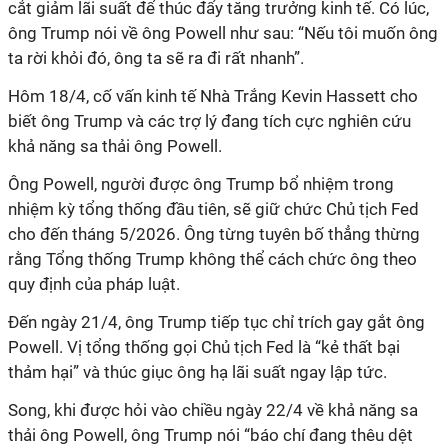
cắt giảm lãi suất để thúc đẩy tăng trưởng kinh tế. Có lúc,
ông Trump nói về ông Powell như sau: “Nếu tôi muốn ông
ta rời khỏi đó, ông ta sẽ ra đi rất nhanh”.
Hôm
18/4, cố vấn kinh tế Nhà Trắng Kevin Hassett cho
biết ông Trump và các trợ lý đang tích cực nghiên cứu
khả năng sa thải ông Powell.
Ông
Powell, người được ông Trump bổ nhiệm trong
nhiệm kỳ tổng thống đầu tiên, sẽ giữ chức Chủ tịch Fed
cho đến tháng 5/2026. Ông từng tuyên bố thẳng thừng
rằng Tổng thống Trump không thể cách chức ông theo
quy định của pháp luật.
Đến ngày 21/4, ông Trump tiếp tục chỉ trích gay gắt ông
Powell. Vị tổng thống gọi Chủ tịch Fed là “kẻ thất bại
thảm hại” và thúc giục ông hạ lãi suất ngay lập tức.
Song, khi được hỏi vào chiều ngày 22/4 về khả năng sa
thải ông Powell, ông Trump nói “báo chí đang thêu dệt