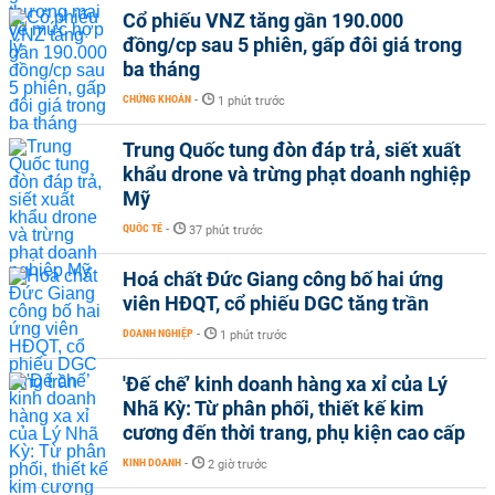
Cổ phiếu VNZ tăng gần 190.000
đồng/cp sau 5 phiên, gấp đôi giá trong
ba tháng
CHỨNG KHOÁN
-
1 phút trước
Trung Quốc tung đòn đáp trả, siết xuất
khẩu drone và trừng phạt doanh nghiệp
Mỹ
QUỐC TẾ
-
37 phút trước
Hoá chất Đức Giang công bố hai ứng
viên HĐQT, cổ phiếu DGC tăng trần
DOANH NGHIỆP
-
1 phút trước
'Đế chế’ kinh doanh hàng xa xỉ của Lý
Nhã Kỳ: Từ phân phối, thiết kế kim
cương đến thời trang, phụ kiện cao cấp
KINH DOANH
-
2 giờ trước