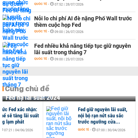
QUỐC TẾ
-
07:52 | 28/07/2026
Nỗi lo chi phí AI đè nặng Phố Wall trước
thềm cuộc họp Fed
QUỐC TẾ
-
09:00 | 26/07/2026
Fed nhiều khả năng tiếp tục giữ nguyên
lãi suất trong tháng 7
QUỐC TẾ
-
09:00 | 25/07/2026
Cùng chủ đề
Fed hạ lãi suất 2024
hức Fed xác nhận:
Fed giữ nguyên lãi suất,
hể sẽ tăng lãi suất
nội bộ rạn nứt sâu sắc
ng lạm phát
trước ngưỡng cửa...
QUỐC TẾ
-
07:21 | 04/06/2026
07:00 | 30/04/2026