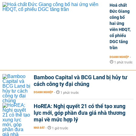
Hoá chất
Đức Giang
công bố
hai ứng
viên HĐQT,
cổ phiếu
DGC tăng
trần
DOANH NGHIỆP
-
1 phút trước
Bamboo Capital và BCG Land bị hủy tư
cách công ty đại chúng
DOANH NGHIỆP
-
1 phút trước
HoREA: Nghị quyết 21 có thể tạo xung
lực mới, góp phần đưa giá nhà thương
mại về mức hợp lý
NHÀ ĐẤT
-
1 giờ trước