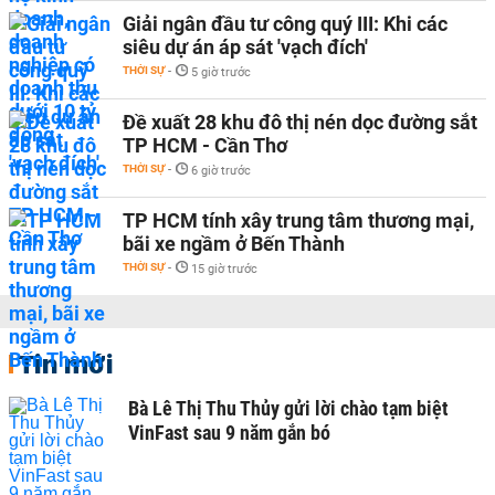
Giải ngân đầu tư công quý III: Khi các
siêu dự án áp sát 'vạch đích'
THỜI SỰ
-
5 giờ trước
Đề xuất 28 khu đô thị nén dọc đường sắt
TP HCM - Cần Thơ
THỜI SỰ
-
6 giờ trước
TP HCM tính xây trung tâm thương mại,
bãi xe ngầm ở Bến Thành
THỜI SỰ
-
15 giờ trước
Tin mới
Bà Lê Thị Thu Thủy gửi lời chào tạm biệt
VinFast sau 9 năm gắn bó