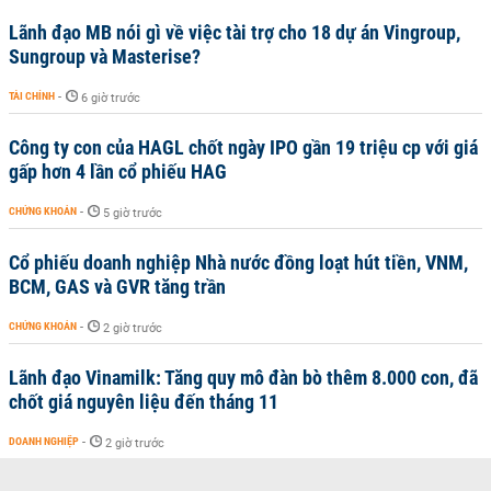
Lãnh đạo MB nói gì về việc tài trợ cho 18 dự án Vingroup,
Sungroup và Masterise?
TÀI CHÍNH
-
6 giờ trước
Công ty con của HAGL chốt ngày IPO gần 19 triệu cp với giá
gấp hơn 4 lần cổ phiếu HAG
CHỨNG KHOÁN
-
5 giờ trước
Cổ phiếu doanh nghiệp Nhà nước đồng loạt hút tiền, VNM,
BCM, GAS và GVR tăng trần
CHỨNG KHOÁN
-
2 giờ trước
Lãnh đạo Vinamilk: Tăng quy mô đàn bò thêm 8.000 con, đã
chốt giá nguyên liệu đến tháng 11
DOANH NGHIỆP
-
2 giờ trước