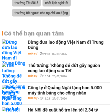
thưởng Tết 2018
chốt lịch nghỉ tết
thưởng tết người cho người lao động
Có thể bạn quan tâm
Dừng đưa lao động Việt Nam đi Trung
Đông
THỜI SỰ
-
21:33 | 02/03/2026
Thủ tướng: 'Không để đứt gãy nguồn
cung lao động sau Tết'
THỜI SỰ
-
15:34 | 25/02/2026
Công ty ở Quảng Ngãi tặng hơn 5.000
máy tính bảng cho công nhân
THỜI SỰ
-
16:28 | 27/01/2026
Hà Nội đề xuất hỗ trợ lên tới 2,34 tỷ