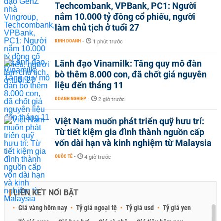
Techcombank, VPBank, PC1: Người
nắm 10.000 tỷ đồng cổ phiếu, người
làm chủ tịch ở tuổi 27
KINH DOANH
-
1 phút trước
Lãnh đạo Vinamilk: Tăng quy mô đàn
bò thêm 8.000 con, đã chốt giá nguyên
liệu đến tháng 11
DOANH NGHIỆP
-
2 giờ trước
Việt Nam muốn phát triển quỹ hưu trí:
Từ tiết kiệm gia đình thành nguồn cấp
vốn dài hạn và kinh nghiệm từ Malaysia
QUỐC TẾ
-
4 giờ trước
LIÊN KẾT NỔI BẬT
Giá vàng hôm nay
Tỷ giá ngoại tệ
Tỷ giá usd
Tỷ giá yen