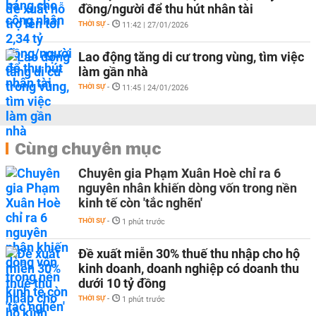
đồng/người để thu hút nhân tài
THỜI SỰ
-
11:42 | 27/01/2026
Lao động tăng di cư trong vùng, tìm việc
làm gần nhà
THỜI SỰ
-
11:45 | 24/01/2026
Cùng chuyên mục
Chuyên gia Phạm Xuân Hoè chỉ ra 6
nguyên nhân khiến dòng vốn trong nền
kinh tế còn 'tắc nghẽn'
THỜI SỰ
-
1 phút trước
Đề xuất miễn 30% thuế thu nhập cho hộ
kinh doanh, doanh nghiệp có doanh thu
dưới 10 tỷ đồng
THỜI SỰ
-
1 phút trước