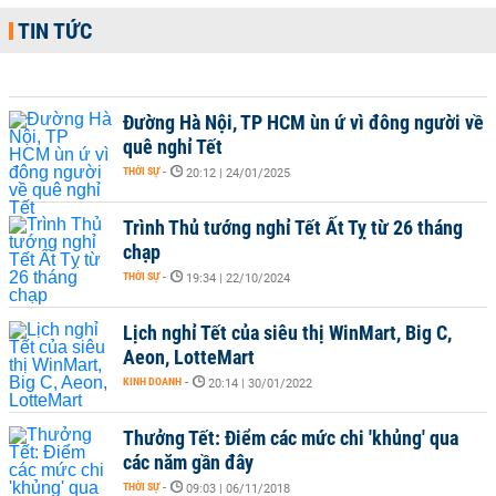
TIN TỨC
Đường Hà Nội, TP HCM ùn ứ vì đông người về
quê nghỉ Tết
THỜI SỰ
-
20:12 | 24/01/2025
Trình Thủ tướng nghỉ Tết Ất Tỵ từ 26 tháng
chạp
THỜI SỰ
-
19:34 | 22/10/2024
Lịch nghỉ Tết của siêu thị WinMart, Big C,
Aeon, LotteMart
KINH DOANH
-
20:14 | 30/01/2022
Thưởng Tết: Điểm các mức chi 'khủng' qua
các năm gần đây
THỜI SỰ
-
09:03 | 06/11/2018