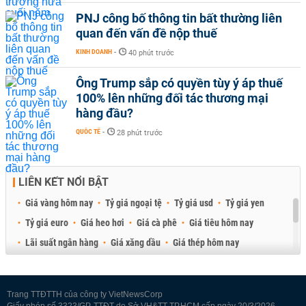
PNJ công bố thông tin bất thường liên
quan đến vấn đề nộp thuế
KINH DOANH
-
40 phút trước
Ông Trump sắp có quyền tùy ý áp thuế
100% lên những đối tác thương mại
hàng đầu?
QUỐC TẾ
-
28 phút trước
LIÊN KẾT NỔI BẬT
Giá vàng hôm nay
Tỷ giá ngoại tệ
Tỷ giá usd
Tỷ giá yen
Tỷ giá euro
Giá heo hơi
Giá cà phê
Giá tiêu hôm nay
Lãi suất ngân hàng
Giá xăng dầu
Giá thép hôm nay
Giá sầu riêng
Giá thịt heo
Giá gạo
Giá cao su
Best Retail Brokers
Diễn đàn đầu tư Việt Nam 2026
Trang TTĐTTH của công ty VietNewsCorp
Giấy phép số 3323/GP-TTĐT do Sở VH&TT TP.HCM cấp ngày 20/3/2026