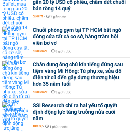
gần 20 tỷ USD cổ phiếu, chấm dứt chuỗi
bán ròng 14 quý
QUỐC TẾ
-
7 giờ trước
Chuỗi phòng gym tại TP HCM bất ngờ
đóng cửa tất cả cơ sở, hàng trăm hội
viên bơ vơ
KINH DOANH
-
8 giờ trước
Chân dung ông chủ kín tiếng đứng sau
tiệm vàng Mi Hồng: Từ phụ xe, sửa đồ
điện tử cũ đến gây dựng thương hiệu
hơn 35 năm tuổi
KINH DOANH
-
3 giờ trước
SSI Research chỉ ra hai yếu tố quyết
định động lực tăng trưởng nửa cuối
năm
THỜI SỰ
-
1 phút trước