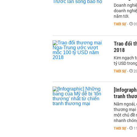
Doanh nghiệ
doanh nghiệ
năm tới.
THỜI SỰ
-
0
Trao đổi 
2018
Kim ngạch t
tỷ USD tron
THỜI SỰ
-
2
[Infograph
tranh thư
Năm ngoái, 
thương mại q
một chủ đề 
nhanh chóng
THỜI SỰ
-
1