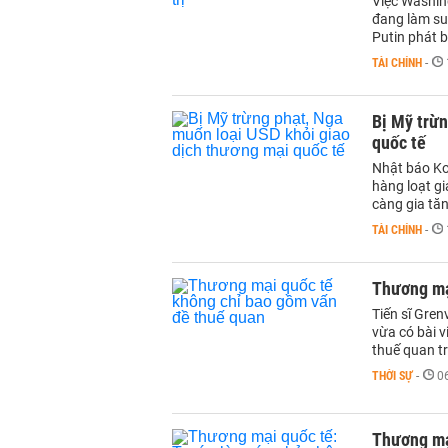
Việc Washin
đang làm su
Putin phát b
TÀI CHÍNH
-
Bị Mỹ trừn
quốc tế
Nhật báo Ko
hàng loạt g
càng gia tă
TÀI CHÍNH
-
Thương mạ
Tiến sĩ Gren
vừa có bài v
thuế quan t
THỜI SỰ
-
0
Thương mại