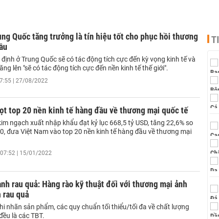
ung Quốc tăng trưởng là tín hiệu tốt cho phục hồi thương
T
ầu
 định ở Trung Quốc sẽ có tác động tích cực đến kỳ vọng kinh tế và
ăng lên "sẽ có tác động tích cực đến nền kinh tế thế giới".
7:55 | 27/08/2022
ọt top 20 nền kinh tế hàng đầu về thương mại quốc tế
m ngạch xuất nhập khẩu đạt kỷ lục 668,5 tỷ USD, tăng 22,6% so
0, đưa Việt Nam vào top 20 nền kinh tế hàng đầu về thương mại
07:52 | 15/01/2022
h rau quả: Hàng rào kỹ thuật đối với thương mại ảnh
 rau quả
hi nhãn sản phẩm, các quy chuẩn tối thiểu/tối đa về chất lượng
ều là các TBT.