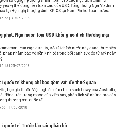
gton sử dụng hệ thống thanh toán vào các mục đích chính trị
y yếu vị thế đồng tiền toàn cầu của USD, Tổng thống Nga Vladimir
iểu tại Hội nghị thượng đỉnh BRICS tại Nam Phi hồi tuần trước.
15:58 | 31/07/2018
g phạt, Nga muốn loại USD khỏi giao dịch thương mại
mmersant của Nga đưa tin, Bộ Tài chính nước này đang thực hiện
iải pháp nhằm bảo vệ nền kinh tế trong bối cảnh sức ép từ Mỹ ngày
ng.
15:13 | 25/07/2018
i quốc tế không chỉ bao gồm vấn đề thuế quan
ville, học giả thuộc Viện nghiên cứu chính sách Lowy của Australia,
iết đăng trên trang mạng của viện này, phân tích về những rào cản
rong thương mại quốc tế.
6:50 | 17/07/2018
 quốc tế: Trước làn sóng bảo hộ