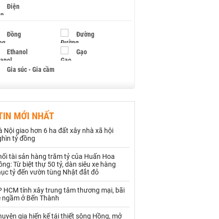
Điện
Đồng
Đường
Ethanol
Gạo
Gia súc - Gia cầm
Giấy
Gỗ
TIN MỚI NHẤT
Hạt điều
Hồ tiêu - Hạt tiêu
 Nội giao hơn 6 ha đất xây nhà xã hội
Khí đốt
ghìn tỷ đồng
hối tài sản hàng trăm tỷ của Huấn Hoa
Kim loại khác
Mắc ca
ng: Từ biệt thự 50 tỷ, dàn siêu xe hàng
hục tỷ đến vườn tùng Nhật đắt đỏ
Muối
Ngũ cốc
P HCM tính xây trung tâm thương mại, bãi
Nhựa - Hạt nhựa
e ngầm ở Bến Thành
uyên gia hiến kế tái thiết sông Hồng, mở