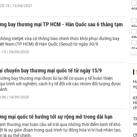
20:19 | 13/04/2021
ường bay thương mại TP HCM - Hàn Quốc sau 6 tháng tạm
hông Vietjet vừa có thông báo chính thức khôi phục đường bay
Việt Nam (TP HCM) đi Hàn Quốc (Seoul) từ ngày 30/9.
1:15 | 28/09/2020
i chuyến bay thương mại quốc tế từ ngày 15/9
đường bay thương mại được lùi lại để cơ quan y tế hoàn thiện
Hà
ui trình xét nghiệm, cách li y tế đối với các nhóm đối tượng được
n
cảnh.
8:46 | 14/09/2020
K
Hồ
c
ng mại quốc tế hướng tới sự rộng mở trong dài hạn
T
x
nh thương mại toàn cầu sẽ trải qua những thời điểm kinh tế khó
ệt là sự gián đoạn trong quá trình tự động hóa vì trí tuệ nhân tạo,
Ch
 là xu thế chính.