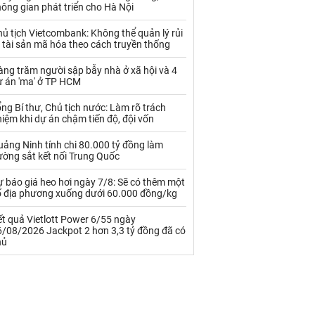
Palladium
Phân bón
ông gian phát triển cho Hà Nội
Rau - Củ -Quả
Sắt thép
ủ tịch Vietcombank: Không thể quản lý rủi
 tài sản mã hóa theo cách truyền thống
Sữa
ng trăm người sập bẫy nhà ở xã hội và 4
ự án 'ma' ở TP HCM
Than
Thức ăn chăn nuôi
ng Bí thư, Chủ tịch nước: Làm rõ trách
iệm khi dự án chậm tiến độ, đội vốn
Thủy hải sản khác
Tôm
ảng Ninh tính chi 80.000 tỷ đồng làm
Vàng
ường sắt kết nối Trung Quốc
 báo giá heo hơi ngày 7/8: Sẽ có thêm một
VLXD khác
Xăng dầu
ố địa phương xuống dưới 60.000 đồng/kg
Xi măng - Clynker
t quả Vietlott Power 6/55 ngày
6/08/2026 Jackpot 2 hơn 3,3 tỷ đồng đã có
hủ