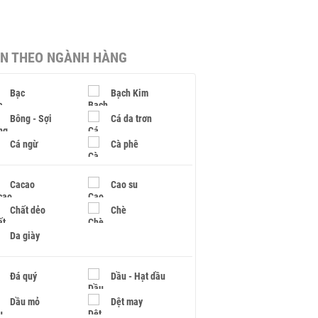
IN THEO NGÀNH HÀNG
Bạc
Bạch Kim
Bông - Sợi
Cá da trơn
Cá ngừ
Cà phê
Cacao
Cao su
Chất dẻo
Chè
Da giày
Đá quý
Dầu - Hạt dầu
Dầu mỏ
Dệt may