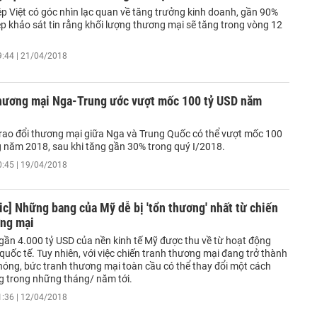
p Việt có góc nhìn lạc quan về tăng trưởng kinh doanh, gần 90%
p khảo sát tin rằng khối lượng thương mại sẽ tăng trong vòng 12
9:44 | 21/04/2018
thương mại Nga-Trung ước vượt mốc 100 tỷ USD năm
rao đổi thương mại giữa Nga và Trung Quốc có thể vượt mốc 100
g năm 2018, sau khi tăng gần 30% trong quý I/2018.
0:45 | 19/04/2018
ic] Những bang của Mỹ dễ bị 'tổn thương' nhất từ chiến
ơng mại
gần 4.000 tỷ USD của nền kinh tế Mỹ được thu về từ hoạt động
uốc tế. Tuy nhiên, với việc chiến tranh thương mại đang trở thành
nóng, bức tranh thương mại toàn cầu có thể thay đổi một cách
 trong những tháng/ năm tới.
1:36 | 12/04/2018