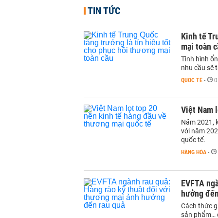
TIN TỨC
Kinh tế Tr
mại toàn c
Tình hình ổn
nhu cầu sẽ t
QUỐC TẾ
-
0
Việt Nam l
Năm 2021, ki
với năm 202
quốc tế.
HÀNG HÓA
-
EVFTA ngàn
hưởng đến
Cách thức g
sản phẩm… đ