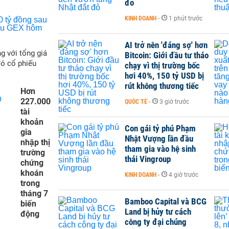
đỏ
KINH DOANH
-
1 phút trước
AI trở nên 'đáng sợ' hơn
g với tổng giá
Bitcoin: Giới đầu tư tháo
đó cổ phiếu
chạy vì thị trường bốc
hơi 40%, 150 tỷ USD bị
rút không thương tiếc
Hơn
227.000
QUỐC TẾ
-
3 giờ trước
tài
khoản
Con gái tỷ phú Phạm
gia
Nhật Vượng lần đầu
nhập thị
tham gia vào hệ sinh
trường
thái Vingroup
chứng
khoán
KINH DOANH
-
4 giờ trước
trong
tháng 7
Bamboo Capital và BCG
biến
Land bị hủy tư cách
động
công ty đại chúng