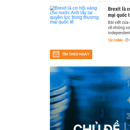
Brexit là 
mại quốc 
Bài viết củ
về những cơ 
Independent
TÀI CHÍNH
-
TÌM THEO NGÀY