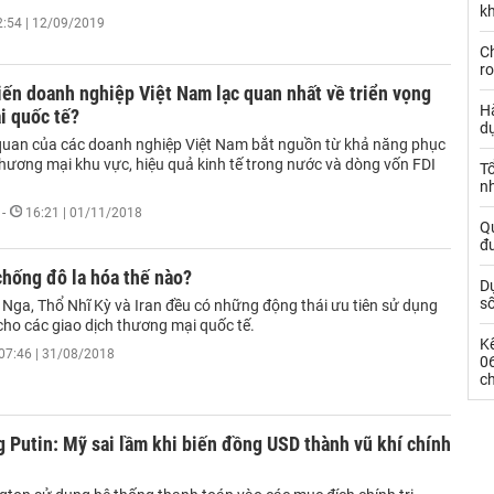
kh
2:54 | 12/09/2019
Ch
ro
iến doanh nghiệp Việt Nam lạc quan nhất về triển vọng
Hà
i quốc tế?
d
 quan của các doanh nghiệp Việt Nam bắt nguồn từ khả năng phục
thương mại khu vực, hiệu quả kinh tế trong nước và dòng vốn FDI
Tổ
nh
-
16:21 | 01/11/2018
Qu
đ
hống đô la hóa thế nào?
Dự
s
 Nga, Thổ Nhĩ Kỳ và Iran đều có những động thái ưu tiên sử dụng
cho các giao dịch thương mại quốc tế.
Kế
07:46 | 31/08/2018
0
c
 Putin: Mỹ sai lầm khi biến đồng USD thành vũ khí chính