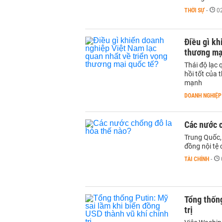
THỜI SỰ
-
0
Điều gì kh
thương mạ
Thái độ lạc
hồi tốt của 
mạnh
DOANH NGHIỆP
Các nước c
Trung Quốc,
đồng nội tệ 
TÀI CHÍNH
-
Tổng thống
trị