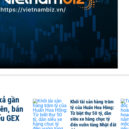
xả gần
Khối tài sản hàng trăm
iên, bán
tỷ của Huấn Hoa Hồng:
Từ biệt thự 50 tỷ, dàn
ếu GEX
siêu xe hàng chục tỷ
đến vườn tùng Nhật đắt