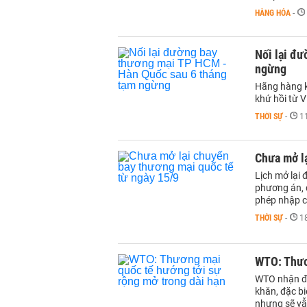
HÀNG HÓA
-
Nối lại đ
ngừng
Hãng hàng k
khứ hồi từ 
THỜI SỰ
-
1
Chưa mở lạ
Lịch mở lại 
phương án, q
phép nhập 
THỜI SỰ
-
1
WTO: Thươ
WTO nhận đị
khăn, đặc bi
nhưng sẽ vẫn