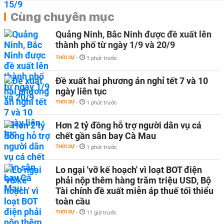
Cùng chuyên mục
Quảng Ninh, Bắc Ninh được đề xuất lên
thành phố từ ngày 1/9 và 20/9
THỜI SỰ
-
1 phút trước
Đề xuất hai phương án nghỉ tết 7 và 10
ngày liên tục
THỜI SỰ
-
1 phút trước
Hơn 2 tỷ đồng hỗ trợ người dân vụ cá
chết gần sân bay Cà Mau
THỜI SỰ
-
1 phút trước
Lo ngại 'vỡ kế hoạch' vì loạt BOT điện
phải nộp thêm hàng trăm triệu USD, Bộ
Tài chính đề xuất miễn áp thuế tối thiểu
toàn cầu
THỜI SỰ
-
11 giờ trước