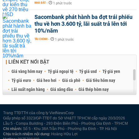
NHÀ ĐẤT
-
1 phút trước
Sacombank phát hành ba đợt trái phiếu
thu về hơn 3.600 tỷ, lãi suất trả lên tới
10%/năm
TÀI CHÍNH
-
1 phút trước
LIÊN KẾT NỔI BẬT
Giá vàng hôm nay
Tỷ giá ngoại tệ
Tỷ giá usd
Tỷ giá yen
Tỷ giá euro
Giá heo hơi
Giá cà phê
Giá tiêu hôm nay
Lãi suất ngân hàng
Giá xăng dầu
Giá thép hôm nay
Giá sầu riêng
Giá thịt heo
Giá gạo
Giá cao su
Best Retail Brokers
Diễn đàn đầu tư Việt Nam 2026
Trang TTĐTTH của công ty VietNewsCorp
Giấy phép số 3323/GP-TTĐT do Sở VH&TT TP.HCM cấp ngày 20/3/2026
Lầu 5 - Compa Building - 293 Điện Biên Phủ - Phường Gia Định - TP.HCM
Chi nhánh:
Số 5 - Khu 38A Trần Phú - Phường Ba Đình - TP. Hà Nội
Chịu trách nhiệm nội dung:
Hoàng Hữu Lợi