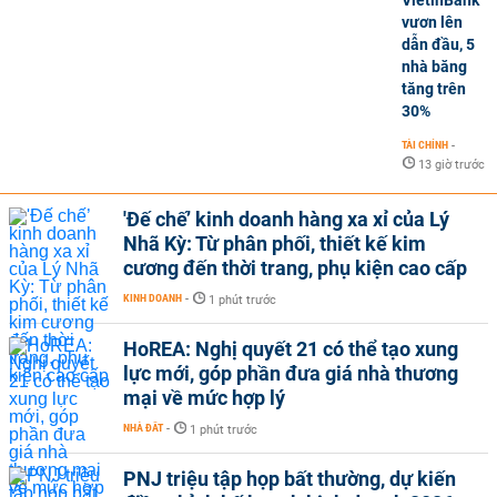
VietinBank
vươn lên
dẫn đầu, 5
nhà băng
tăng trên
30%
TÀI CHÍNH
-
13 giờ trước
'Đế chế’ kinh doanh hàng xa xỉ của Lý
Nhã Kỳ: Từ phân phối, thiết kế kim
cương đến thời trang, phụ kiện cao cấp
KINH DOANH
-
1 phút trước
HoREA: Nghị quyết 21 có thể tạo xung
lực mới, góp phần đưa giá nhà thương
mại về mức hợp lý
NHÀ ĐẤT
-
1 phút trước
PNJ triệu tập họp bất thường, dự kiến