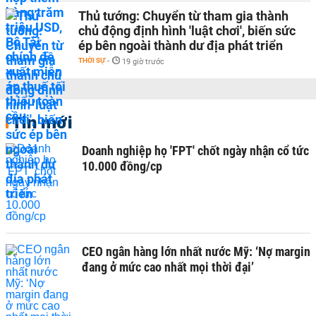
Thủ tướng: Chuyển từ tham gia thành
chủ động định hình 'luật chơi', biến sức
ép bên ngoài thành dư địa phát triển
THỜI SỰ
-
19 giờ trước
Tin mới
Doanh nghiệp họ 'FPT' chốt ngày nhận cổ tức
10.000 đồng/cp
CEO ngân hàng lớn nhất nước Mỹ: ‘Nợ margin
đang ở mức cao nhất mọi thời đại’