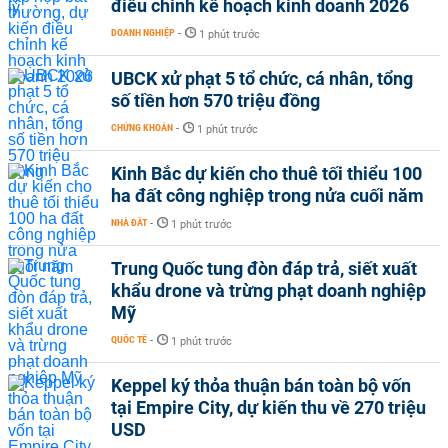
điều chỉnh kế hoạch kinh doanh 2026
DOANH NGHIỆP
-
1 phút trước
UBCK xử phạt 5 tổ chức, cá nhân, tổng
số tiền hơn 570 triệu đồng
CHỨNG KHOÁN
-
1 phút trước
Kinh Bắc dự kiến cho thuê tối thiểu 100
ha đất công nghiệp trong nửa cuối năm
NHÀ ĐẤT
-
1 phút trước
Trung Quốc tung đòn đáp trả, siết xuất
khẩu drone và trừng phạt doanh nghiệp
Mỹ
QUỐC TẾ
-
1 phút trước
Keppel ký thỏa thuận bán toàn bộ vốn
tại Empire City, dự kiến thu về 270 triệu
USD