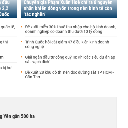
n đầu
Chuyên gia Phạm Xuân Hoè chỉ ra 6 nguyên
p 2,2
nhân khiến dòng vốn trong nền kinh tế còn
 Quốc
'tắc nghẽn'
quốc tế,
Đề xuất miễn 30% thuế thu nhập cho hộ kinh doanh,
doanh nghiệp có doanh thu dưới 10 tỷ đồng
g thị
Trình Quốc hội cắt giảm 47 điều kiện kinh doanh
công nghệ
ăm
Giải ngân đầu tư công quý III: Khi các siêu dự án áp
sát 'vạch đích'
a bị hư
Đề xuất 28 khu đô thị nén dọc đường sắt TP HCM -
Cần Thơ
g Yên gần 500 ha