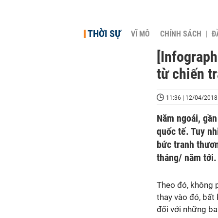
THỜI SỰ
VĨ MÔ
CHÍNH SÁCH
Đ
[Infograph
từ chiến t
11:36 | 12/04/2018
Năm ngoái, gần
quốc tế. Tuy nh
bức tranh thươ
tháng/ năm tới.
Theo đó, không p
thay vào đó, bất 
đối với những ba