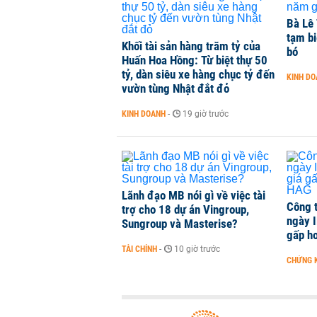
Bà Lê 
tạm bi
Kiến nghị đưa người bán hàng onl
Khối tài sản hàng trăm tỷ của
bó
Huấn Hoa Hồng: Từ biệt thự 50
THỜI SỰ
-
1 phút trước
tỷ, dàn siêu xe hàng chục tỷ đến
KINH D
vườn tùng Nhật đắt đỏ
TikToker Khánh Sky, Vua Quạt, Hồ
KINH DOANH
-
19 giờ trước
KINH DOANH
-
1 phút trước
Lãnh đạo MB nói gì về việc tài
Công 
trợ cho 18 dự án Vingroup,
ngày I
Sungroup và Masterise?
gấp hơ
TÀI CHÍNH
-
10 giờ trước
CHỨNG 