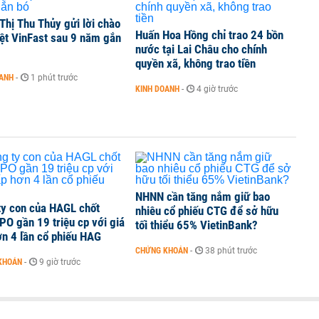
Thị Thu Thủy gửi lời chào
Huấn Hoa Hồng chỉ trao 24 bồn
ệt VinFast sau 9 năm gắn
ine, lao động công trình đóng BHXH bắt buộc
nước tại Lai Châu cho chính
quyền xã, không trao tiền
OANH
-
1 phút trước
KINH DOANH
-
4 giờ trước
 Văn Khoa bị khởi tố
NHNN cần tăng nắm giữ bao
ty con của HAGL chốt
nhiêu cổ phiếu CTG để sở hữu
PO gần 19 triệu cp với giá
tối thiểu 65% VietinBank?
n 4 lần cổ phiếu HAG
CHỨNG KHOÁN
-
38 phút trước
KHOÁN
-
9 giờ trước