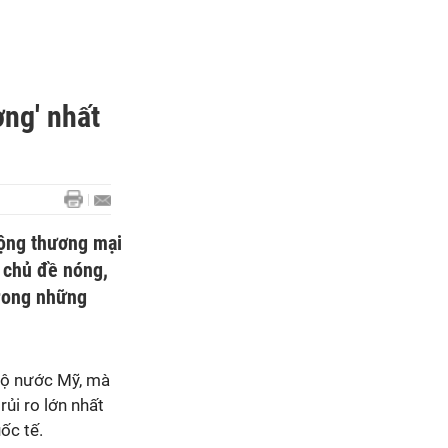
ơng' nhất
động thương mại
t chủ đề nóng,
trong những
 bộ nước Mỹ, mà
rủi ro lớn nhất
ốc tế.