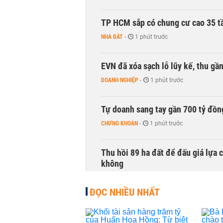
TP HCM sắp có chung cư cao 35 tầ
NHÀ ĐẤT
-
1 phút trước
EVN đã xóa sạch lỗ lũy kế, thu g
DOANH NGHIỆP
-
1 phút trước
Tự doanh sang tay gần 700 tỷ đồn
CHỨNG KHOÁN
-
1 phút trước
Thu hồi 89 ha đất để đấu giá lựa 
không
NHÀ ĐẤT
-
1 phút trước
ĐỌC NHIỀU NHẤT
Dòng tiền ngoại bất ngờ trở lại T
CHỨNG KHOÁN
-
1 phút trước