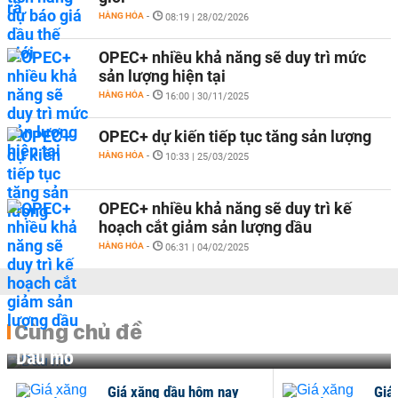
HÀNG HÓA
-
08:19 | 28/02/2026
OPEC+ nhiều khả năng sẽ duy trì mức
sản lượng hiện tại
HÀNG HÓA
-
16:00 | 30/11/2025
OPEC+ dự kiến tiếp tục tăng sản lượng
HÀNG HÓA
-
10:33 | 25/03/2025
OPEC+ nhiều khả năng sẽ duy trì kế
hoạch cắt giảm sản lượng dầu
HÀNG HÓA
-
06:31 | 04/02/2025
Cùng chủ đề
Dầu mỏ
Giá xăng dầu hôm nay
Giá