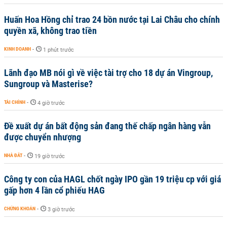
Huấn Hoa Hồng chỉ trao 24 bồn nước tại Lai Châu cho chính
quyền xã, không trao tiền
KINH DOANH
-
1 phút trước
Lãnh đạo MB nói gì về việc tài trợ cho 18 dự án Vingroup,
Sungroup và Masterise?
TÀI CHÍNH
-
4 giờ trước
Đề xuất dự án bất động sản đang thế chấp ngân hàng vẫn
được chuyển nhượng
NHÀ ĐẤT
-
19 giờ trước
Công ty con của HAGL chốt ngày IPO gần 19 triệu cp với giá
gấp hơn 4 lần cổ phiếu HAG
CHỨNG KHOÁN
-
3 giờ trước