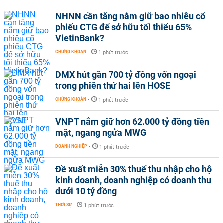
NHNN cần tăng nắm giữ bao nhiêu cổ
phiếu CTG để sở hữu tối thiểu 65%
VietinBank?
CHỨNG KHOÁN
-
1 phút trước
DMX hút gần 700 tỷ đồng vốn ngoại
trong phiên thứ hai lên HOSE
CHỨNG KHOÁN
-
1 phút trước
VNPT nắm giữ hơn 62.000 tỷ đồng tiền
mặt, ngang ngửa MWG
DOANH NGHIỆP
-
1 phút trước
Đề xuất miễn 30% thuế thu nhập cho hộ
kinh doanh, doanh nghiệp có doanh thu
dưới 10 tỷ đồng
THỜI SỰ
-
1 phút trước