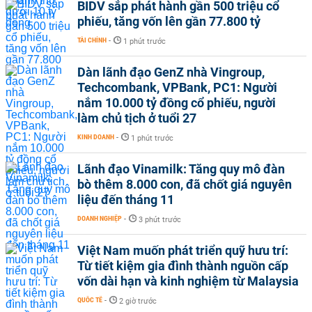
BIDV sắp phát hành gần 500 triệu cổ
phiếu, tăng vốn lên gần 77.800 tỷ
TÀI CHÍNH
-
1 phút trước
Dàn lãnh đạo GenZ nhà Vingroup,
Techcombank, VPBank, PC1: Người
nắm 10.000 tỷ đồng cổ phiếu, người
làm chủ tịch ở tuổi 27
KINH DOANH
-
1 phút trước
Lãnh đạo Vinamilk: Tăng quy mô đàn
bò thêm 8.000 con, đã chốt giá nguyên
liệu đến tháng 11
DOANH NGHIỆP
-
3 phút trước
Việt Nam muốn phát triển quỹ hưu trí:
Từ tiết kiệm gia đình thành nguồn cấp
vốn dài hạn và kinh nghiệm từ Malaysia
QUỐC TẾ
-
2 giờ trước