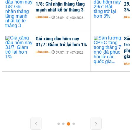
1/8: Ghi nhận tháng tăng
29/7
mạnh nhất kể từ tháng 3
3%
HÀNG HÓA
-
HÀNG
08:09 | 01/08/2026
Giá xăng dầu hôm nay
Sản
31/7: Giảm trở lại hơn 1%
tro
phụ
HÀNG HÓA
-
07:57 | 31/07/2026
gia.
HÀNG