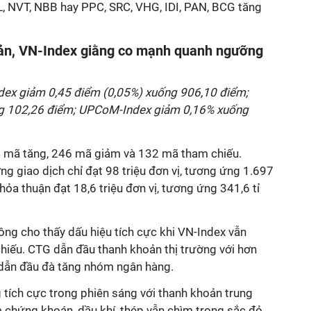
L, NVT, NBB hay PPC, SRC, VHG, IDI, PAN, BCG tăng
ản, VN-Index giằng co mạnh quanh ngưỡng
ndex giảm 0,45 điểm (0,05%) xuống 906,10 điểm;
g 102,26 điểm; UPCoM-Index giảm 0,16% xuống
4 mã tăng, 246 mã giảm và 132 mã tham chiếu.
ng giao dịch chỉ đạt 98 triệu đơn vị, tương ứng 1.697
thỏa thuận đạt 18,6 triệu đơn vị, tương ứng 341,6 tỉ
ông cho thấy dấu hiệu tích cực khi VN-Index vẫn
iếu. CTG dẫn đầu thanh khoản thị trường với hơn
à dẫn đầu đà tăng nhóm ngân hàng.
 tích cực trong phiên sáng với thanh khoản trung
m chứng khoán, dầu khí, thép vẫn chìm trong sắc đỏ,