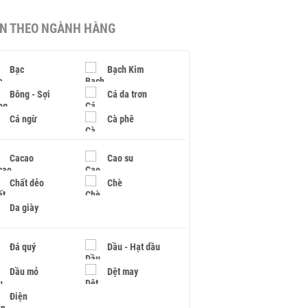
IN THEO NGÀNH HÀNG
Bạc
Bạch Kim
Bông - Sợi
Cá da trơn
Cá ngừ
Cà phê
Cacao
Cao su
Chất dẻo
Chè
Da giày
Đá quý
Dầu - Hạt dầu
Dầu mỏ
Dệt may
Điện