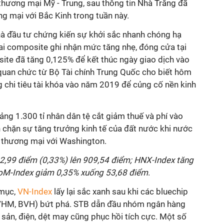
hương mại Mỹ - Trung, sau thông tin Nhà Trắng đã
g mại với Bắc Kinh trong tuần này.
nhà đầu tư chứng kiến sự khởi sắc nhanh chóng hạ
hai composite ghi nhận mức tăng nhẹ, đóng cửa tại
te đã tăng 0,125% để kết thúc ngày giao dịch vào
uan chức từ Bộ Tài chính Trung Quốc cho biết hôm
g chi tiêu tài khóa vào năm 2019 để củng cố nền kinh
ng 1.300 tỉ nhân dân tệ cắt giảm thuế và phí vào
 chặn sự tăng trưởng kinh tế của đất nước khi nước
n thương mại với Washington.
 2,99 điểm (0,33%) lên 909,54 điểm; HNX-Index tăng
oM-Index giảm 0,35% xuống 53,68 điểm
.
 mục,
VN-Index
lấy lại sắc xanh sau khi các bluechip
VHM, BVH) bứt phá. STB dẫn đầu nhóm ngân hàng
sản, điện, dệt may cũng phục hồi tích cực. Một số