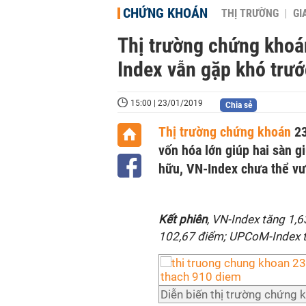
CHỨNG KHOÁN
THỊ TRƯỜNG
GI
Thị trường chứng khoá
Index vẫn gặp khó trư
15:00 | 23/01/2019
Chia sẻ
Thị trường chứng khoán
23
vốn hóa lớn giúp hai sàn g
hữu, VN-Index chưa thể v
Kết phiên
, VN-Index tăng 1,
102,67 điểm; UPCoM-Index t
Diễn biến thị trường chứng 