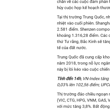
chắn về các cuộc đàm phán t
hủy cuộc họp kế hoạch thươn
Tại thị trường Trung Quốc, 
nhiệt vào cuối phiên. Shang
2.581 điểm. Shenzen composi
khoảng 1.316,28 điểm. Các q
thứ Tư rằng, Bắc Kinh sẽ tăn
tế của đất nước.
Trung Quốc đã cung cấp khoả
năm 2018, trong nỗ lực ngăn
này bị lôi kéo vào cuộc chiế
Tính đến 14h
, VN-Index tăng
0,03% lên 102,56 điểm; UPC
Thị trường đảo chiều ngoạn
(VIC, CTG, HPG, VNM, GAS, 
với mức tăng 3,8%. Bất động 