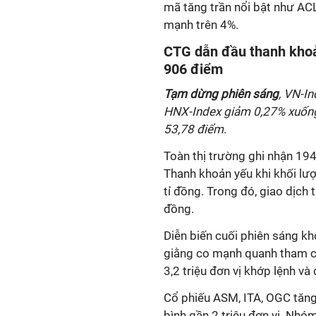
mã tăng trần nổi bật như AC
mạnh trên 4%.
CTG dẫn đầu thanh kho
906 điểm
Tạm dừng phiên sáng
, VN-I
HNX-Index giảm 0,27% xuốn
53,78 điểm
.
Toàn thị trường ghi nhận 19
Thanh khoản yếu khi khối lượ
tỉ đồng. Trong đó, giao dịch 
đồng.
Diễn biến cuối phiên sáng kh
giằng co mạnh quanh tham ch
3,2 triệu đơn vị khớp lệnh v
Cổ phiếu ASM, ITA, OGC tăng
bình gần 2 triệu đơn vị. Nhó