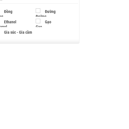
Đồng
Đường
Ethanol
Gạo
Gia súc - Gia cầm
Giấy
Gỗ
Hạt điều
Hồ tiêu - Hạt tiêu
Khí đốt
Kim loại khác
Mắc ca
Muối
Ngũ cốc
Nhựa - Hạt nhựa
Palladium
Phân bón