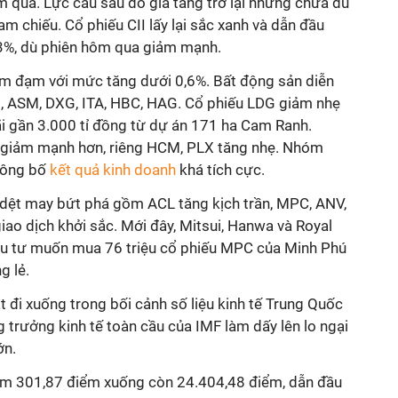
m qua. Lực cầu sau đó gia tăng trở lại nhưng chưa đủ
m chiếu. Cổ phiếu CII lấy lại sắc xanh và dẫn đầu
%, dù phiên hôm qua giảm mạnh.
m đạm với mức tăng dưới 0,6%. Bất động sản diễn
B, ASM, DXG, ITA, HBC, HAG. Cổ phiếu LDG giảm nhẹ
lãi gần 3.000 tỉ đồng từ dự án 171 ha Cam Ranh.
 giảm mạnh hơn, riêng HCM, PLX tăng nhẹ. Nhóm
 công bố
kết quả kinh doanh
khá tích cực.
 dệt may bứt phá gồm ACL tăng kịch trần, MPC, ANV,
o dịch khởi sắc. Mới đây, Mitsui, Hanwa và Royal
đầu tư muốn mua 76 triệu cổ phiếu MPC của Minh Phú
g lẻ.
 đi xuống trong bối cảnh số liệu kinh tế Trung Quốc
trưởng kinh tế toàn cầu của IMF làm dấy lên lo ngại
ớn.
iảm 301,87 điểm xuống còn 24.404,48 điểm, dẫn đầu