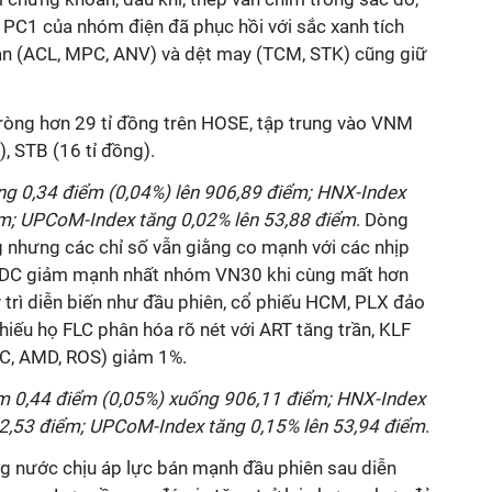
PC1 của nhóm điện đã phục hồi với sắc xanh tích
ản (ACL, MPC, ANV) và dệt may (TCM, STK) cũng giữ
òng hơn 29 tỉ đồng trên HOSE, tập trung vào VNM
), STB (16 tỉ đồng).
ăng 0,34 điểm (0,04%) lên 906,89 điểm; HNX-Index
m; UPCoM-Index tăng 0,02% lên 53,88 điểm
. Dòng
ờng nhưng các chỉ số vẫn giằng co mạnh với các nhịp
KDC giảm mạnh nhất nhóm VN30 khi cùng mất hơn
trì diễn biến như đầu phiên, cổ phiếu HCM, PLX đảo
iếu họ FLC phân hóa rõ nét với ART tăng trần, KLF
LC, AMD, ROS) giảm 1%.
ảm 0,44 điểm (0,05%) xuống 906,11 điểm; HNX-Index
2,53 điểm; UPCoM-Index tăng 0,15% lên 53,94 điểm
.
g nước chịu áp lực bán mạnh đầu phiên sau diễn