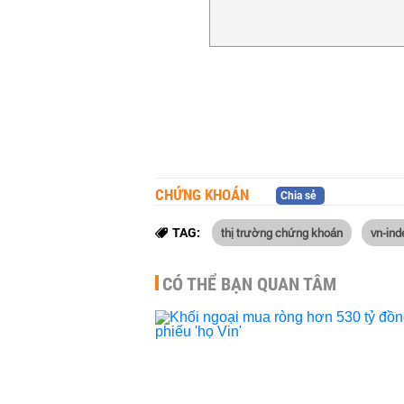
CHỨNG KHOÁN
Chia sẻ
thị trường chứng khoán
vn-ind
TAG:
CÓ THỂ BẠN QUAN TÂM