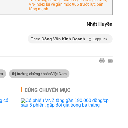
VN-Index lùi về gần mốc 905 trước lực bán
tăng mạnh
Nhật Huyền
Theo
Dòng Vốn Kinh Doanh
Copy link
ex
thị trường chứng khoán Việt Nam
CÙNG CHUYÊN MỤC