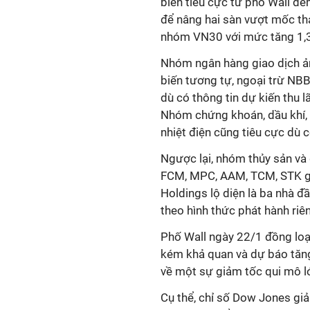
biến tiêu cực từ phố Wall đê
để nâng hai sàn vượt mốc tha
nhóm VN30 với mức tăng 1,3
Nhóm ngân hàng giao dịch ả
biến tương tự, ngoại trừ NB
dù có thông tin dự kiến thu 
Nhóm chứng khoán, dầu khí,
nhiệt điện cũng tiêu cực dù
Ngược lại, nhóm thủy sản và
FCM, MPC, AAM, TCM, STK gia
Holdings lộ diện là ba nhà 
theo hình thức phát hành riên
Phố Wall ngày 22/1 đồng loạt
kém khả quan và dự báo tăng 
về một sự giảm tốc qui mô l
Cụ thể, chỉ số Dow Jones g