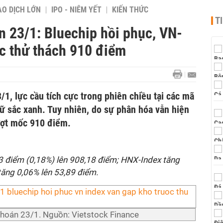
AO DỊCH LỚN
IPO - NIÊM YẾT
KIẾN THỨC
T
n 23/1: Bluechip hồi phục, VN-
ớc thử thách 910 điểm
/1, lực cầu tích cực trong phiên chiều tại các mã
iữ sắc xanh. Tuy nhiên, do sự phân hóa vẫn hiện
ượt mốc 910 điểm.
63 điểm (0,18%) lên 908,18 điểm; HNX-Index tăng
ăng 0,06% lên 53,89 điểm.
khoán 23/1. Nguồn: Vietstock Finance