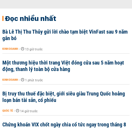
Đọc nhiều nhất
Bà Lê Thị Thu Thủy gửi lời chào tạm biệt VinFast sau 9 năm
gắn bó
KINH DOANH
-
13 giờ trước
Một thương hiệu thời trang Việt đóng cửa sau 5 năm hoạt
động, thanh lý toàn bộ cửa hàng
KINH DOANH
-
1 phút trước
Bị truy thu thuế đặc biệt, giới siêu giàu Trung Quốc hoảng
loạn bán tài sản, cổ phiếu
QUỐC TẾ
-
14 giờ trước
Chứng khoán VIX chốt ngày chia cổ tức ngay trong tháng 8