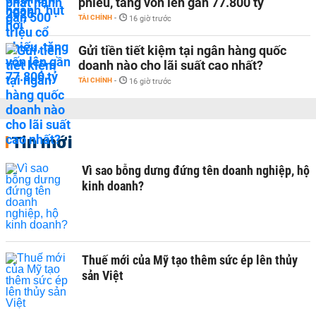
phiếu, tăng vốn lên gần 77.800 tỷ
TÀI CHÍNH
-
16 giờ trước
Gửi tiền tiết kiệm tại ngân hàng quốc
doanh nào cho lãi suất cao nhất?
TÀI CHÍNH
-
16 giờ trước
Tin mới
Vì sao bỗng dưng đứng tên doanh nghiệp, hộ
kinh doanh?
Thuế mới của Mỹ tạo thêm sức ép lên thủy
sản Việt