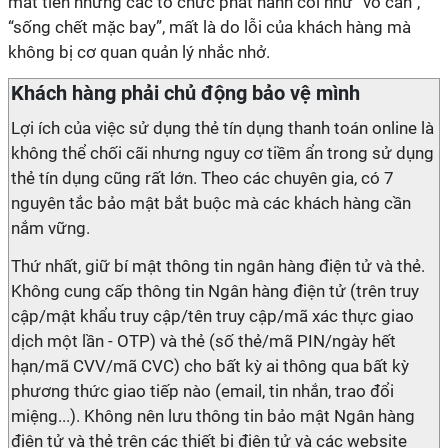
mất tiền nhưng các tổ chức phát hành coi như “vô can”,
“sống chết mặc bay”, mất là do lỗi của khách hàng mà
không bị cơ quan quản lý nhắc nhở.
Khách hàng phải chủ động bảo vệ mình
Lợi ích của việc sử dụng thẻ tín dụng thanh toán online là
không thể chối cãi nhưng nguy cơ tiềm ẩn trong sử dụng
thẻ tín dụng cũng rất lớn. Theo các chuyên gia, có 7
nguyên tắc bảo mật bắt buộc mà các khách hàng cần
nắm vững.
Thứ nhất, giữ bí mật thông tin ngân hàng điện tử và thẻ.
Không cung cấp thông tin Ngân hàng điện tử (trên truy
cập/mật khẩu truy cập/tên truy cập/mã xác thực giao
dịch một lần - OTP) và thẻ (số thẻ/mã PIN/ngày hết
hạn/mã CVV/mã CVC) cho bất kỳ ai thông qua bất kỳ
phương thức giao tiếp nào (email, tin nhắn, trao đổi
miệng...). Không nên lưu thông tin bảo mật Ngân hàng
điện tử và thẻ trên các thiết bị điện tử và các website