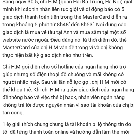
Sáng ngày 30.5, chị H.M (quận Hai Bà Trưng, Hà Nội) giật
mình khi các tin nhắn liên tục giội về di động báo có 5
giao dịch thanh toán tiền trong thẻ MasterCard diễn ra
trong khoảng 5 phút từ 8h48’ đến 8h53’. Nội dung các
giao dịch là mua vé tàu tại Anh và mua sắm tại một số
website nước ngoài. Điều đáng nói là thời điểm đó, thẻ
MasterCard của chị H.M vẫn để trong ví và chị không
thực hiện bất kỳ giao dịch nào như trên.
Chị H.M gọi điện cho số hotline của ngân hàng nhờ trợ
giúp nhưng số điện thoại đổ chuông và mãi không có
người nhấc máy. Sau vài lần nỗ lực gọi, chị H.M mới có
thể khoá thẻ. Khi chị H.M ra quầy giao dịch của ngân hàng
để thông báo về việc thẻ bị hack, nhân viên ngân hàng
không trả lời được nguyên nhân vì sao tài khoản của chị bị
tấn công.
“Họ giải thích chung chung là tài khoản bị lộ thông tin do
tôi đã từng thanh toán online và hướng dẫn làm thẻ mới.