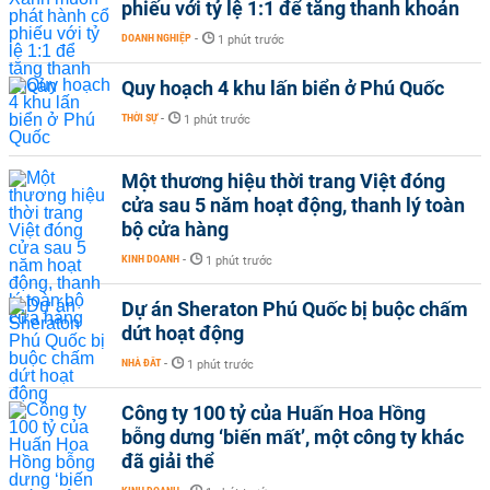
phiếu với tỷ lệ 1:1 để tăng thanh khoản
DOANH NGHIỆP
-
1 phút trước
Quy hoạch 4 khu lấn biển ở Phú Quốc
THỜI SỰ
-
1 phút trước
Một thương hiệu thời trang Việt đóng
cửa sau 5 năm hoạt động, thanh lý toàn
bộ cửa hàng
KINH DOANH
-
1 phút trước
Dự án Sheraton Phú Quốc bị buộc chấm
dứt hoạt động
NHÀ ĐẤT
-
1 phút trước
Công ty 100 tỷ của Huấn Hoa Hồng
bỗng dưng ‘biến mất’, một công ty khác
đã giải thể