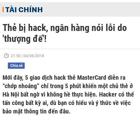
TÀI CHÍNH
Thẻ bị hack, ngân hàng nói lỗi do
'thượng đế'!
21:50 | 04/06/2018
Chia sẻ
Mới đây, 5 giao dịch hack thẻ MasterCard diễn ra
“chớp nhoáng” chỉ trong 5 phút khiến một chủ thẻ ở
Hà Nội bất ngờ vì không hề thực hiện. Hacker có thể
tấn công bất kỳ ai, dù bạn có hiểu và ý thức về việc
bảo mật thông tin đến đâu.