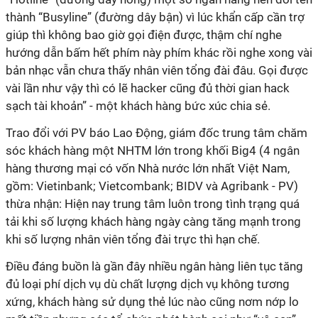
thành “Busyline” (đường dây bận) vì lúc khẩn cấp cần trợ
giúp thì không bao giờ gọi điện được, thậm chí nghe
hướng dẫn bấm hết phím này phím khác rồi nghe xong vài
bản nhạc vẫn chưa thấy nhân viên tổng đài đâu. Gọi được
vài lần như vậy thì có lẽ hacker cũng đủ thời gian hack
sạch tài khoản” - một khách hàng bức xúc chia sẻ.
Trao đổi với PV báo Lao Động, giám đốc trung tâm chăm
sóc khách hàng một NHTM lớn trong khối Big4 (4 ngân
hàng thương mại có vốn Nhà nước lớn nhất Việt Nam,
gồm: Vietinbank; Vietcombank; BIDV và Agribank - PV)
thừa nhận: Hiện nay trung tâm luôn trong tình trạng quá
tải khi số lượng khách hàng ngày càng tăng mạnh trong
khi số lượng nhân viên tổng đài trực thì hạn chế.
Điều đáng buồn là gần đây nhiều ngân hàng liên tục tăng
đủ loại phí dịch vụ dù chất lượng dịch vụ không tương
xứng, khách hàng sử dụng thẻ lúc nào cũng nơm nớp lo