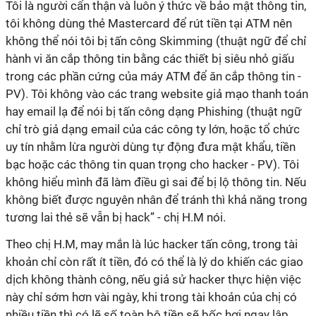
Tôi là người cẩn thận và luôn ý thức về bảo mật thông tin,
tôi không dùng thẻ Mastercard để rút tiền tại ATM nên
không thể nói tôi bị tấn công Skimming (thuật ngữ để chỉ
hành vi ăn cắp thông tin bằng các thiết bị siêu nhỏ giấu
trong các phần cứng của máy ATM để ăn cắp thông tin -
PV). Tôi không vào các trang website giả mạo thanh toán
hay email lạ để nói bị tấn công dạng Phishing (thuật ngữ
chỉ trò giả dạng email của các công ty lớn, hoặc tổ chức
uy tín nhằm lừa người dùng tự động đưa mật khẩu, tiền
bạc hoặc các thông tin quan trọng cho hacker - PV). Tôi
không hiểu mình đã làm điều gì sai để bị lộ thông tin. Nếu
không biết được nguyên nhân để tránh thì khả năng trong
tương lai thẻ sẽ vẫn bị hack” - chị H.M nói.
Theo chị H.M, may mắn là lúc hacker tấn công, trong tài
khoản chỉ còn rất ít tiền, đó có thể là lý do khiến các giao
dịch không thành công, nếu giả sử hacker thực hiện việc
này chỉ sớm hơn vài ngày, khi trong tài khoản của chị có
nhiều tiền thì có lẽ số toàn bộ tiền sẽ bốc hơi ngay lập