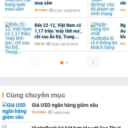
mua sắm
nin
TÀI CHÍNH
-
TÀI C
21:24 | 15/02/2019
Đến 22-12, Việt Nam có
Ngâ
1,17 triệu ‘máy tính ma’,
Aust
chỉ sau Ấn Độ, Trung...
khá
THỜI SỰ
-
TÀI C
10:28 | 24/12/2018
Cùng chuyên mục
Giá USD ngân hàng giảm sâu
TÀI CHÍNH
-
1 phút trước