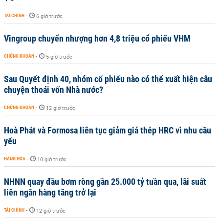
TÀI CHÍNH
-
6 giờ trước
Vingroup chuyển nhượng hơn 4,8 triệu cổ phiếu VHM
CHỨNG KHOÁN
-
5 giờ trước
Sau Quyết định 40, nhóm cổ phiếu nào có thể xuất hiện câu
chuyện thoái vốn Nhà nước?
CHỨNG KHOÁN
-
12 giờ trước
Hoà Phát và Formosa liên tục giảm giá thép HRC vì nhu cầu
yếu
HÀNG HÓA
-
10 giờ trước
NHNN quay đầu bơm ròng gần 25.000 tỷ tuần qua, lãi suất
liên ngân hàng tăng trở lại
TÀI CHÍNH
-
12 giờ trước