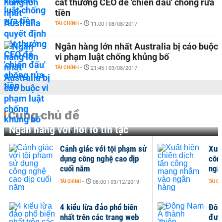
cắt thưởng CEO để 'chiến đấu' chống rửa
tiền
TÀI CHÍNH
-
11:00 | 08/08/2017
Ngân hàng lớn nhất Australia bị cáo buộc
vi phạm luật chống khủng bố
TÀI CHÍNH
-
21:45 | 03/08/2017
Cùng chủ đề
Ngân hàng với nỗi lo tin tặc
Cảnh giác với tội phạm sử
Xuất
dụng công nghệ cao dịp
côn
cuối năm
ngâ
TÀI CHÍNH
-
TÀI C
08:00 | 03/12/2019
4 kiểu lừa đảo phổ biến
Đôn
nhất trên các trang web
đườ