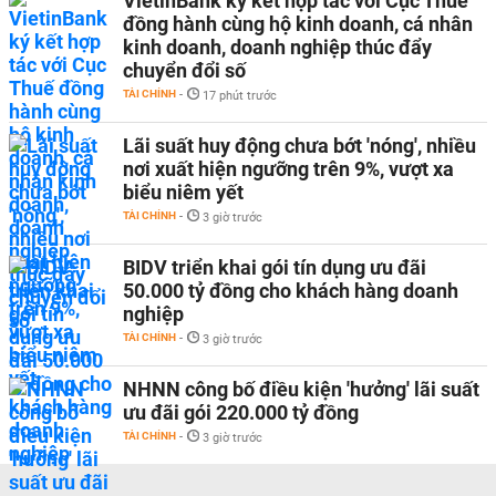
VietinBank ký kết hợp tác với Cục Thuế
đồng hành cùng hộ kinh doanh, cá nhân
kinh doanh, doanh nghiệp thúc đẩy
chuyển đổi số
TÀI CHÍNH
-
17 phút trước
Lãi suất huy động chưa bớt 'nóng', nhiều
nơi xuất hiện ngưỡng trên 9%, vượt xa
biểu niêm yết
TÀI CHÍNH
-
3 giờ trước
BIDV triển khai gói tín dụng ưu đãi
50.000 tỷ đồng cho khách hàng doanh
nghiệp
TÀI CHÍNH
-
3 giờ trước
NHNN công bố điều kiện 'hưởng' lãi suất
ưu đãi gói 220.000 tỷ đồng
TÀI CHÍNH
-
3 giờ trước