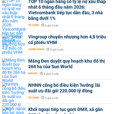
TOP 10 ngân hàng có tỷ lệ nợ xấu thấp
nhất 6 tháng đầu năm 2026:
Vietcombank tiếp tục dẫn đầu, 3 nhà
băng dưới 1%
TÀI CHÍNH
-
6 giờ trước
Vingroup chuyển nhượng hơn 4,8 triệu
cổ phiếu VHM
CHỨNG KHOÁN
-
5 giờ trước
Măng Đen duyệt quy hoạch khu đô thị
264 ha của Sun World
NHÀ ĐẤT
-
9 phút trước
NHNN công bố điều kiện 'hưởng' lãi
suất ưu đãi gói 220.000 tỷ đồng
TÀI CHÍNH
-
3 giờ trước
Khối ngoại tiếp tục gom DMX, xả gần