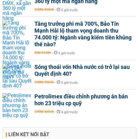
360 tỷ một mã ngân hàng
CHỨNG KHOÁN
-
3 giờ trước
Tăng trưởng phi mã 700%, Bảo Tín
Mạnh Hải lộ tham vọng doanh thu
74.000 tỷ: Ngành vàng kiếm tiền khủng
thế nào?
KINH DOANH
-
5 giờ trước
Sóng thoái vốn Nhà nước có trở lại sau
Quyết định 40?
CHỨNG KHOÁN
-
5 giờ trước
Petrolimex điều chỉnh phương án bán
hơn 23 triệu cp quỹ
CHỨNG KHOÁN
-
4 giờ trước
LIÊN KẾT NỔI BẬT