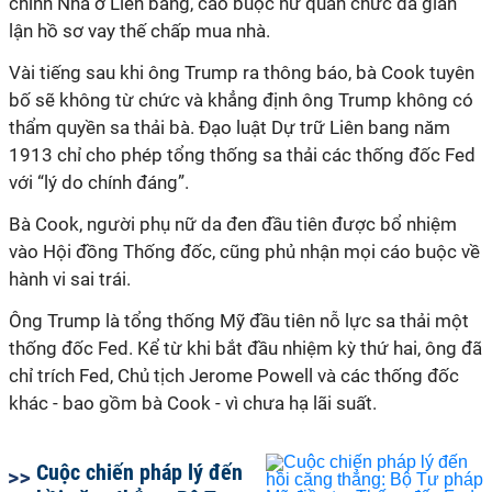
chính Nhà ở Liên bang, cáo buộc nữ quan chức đã gian
lận hồ sơ vay thế chấp mua nhà.
Vài tiếng sau khi ông Trump ra thông báo, bà Cook tuyên
bố sẽ không từ chức và khẳng định ông Trump không có
thẩm quyền sa thải bà. Đạo luật Dự trữ Liên bang năm
1913 chỉ cho phép tổng thống sa thải các thống đốc Fed
với “lý do chính đáng”.
Bà Cook, người phụ nữ da đen đầu tiên được bổ nhiệm
vào Hội đồng Thống đốc, cũng phủ nhận mọi cáo buộc về
hành vi sai trái.
Ông Trump là tổng thống Mỹ đầu tiên nỗ lực sa thải một
thống đốc Fed. Kể từ khi bắt đầu nhiệm kỳ thứ hai, ông đã
chỉ trích Fed, Chủ tịch Jerome Powell và các thống đốc
khác - bao gồm bà Cook - vì chưa hạ lãi suất.
Cuộc chiến pháp lý đến