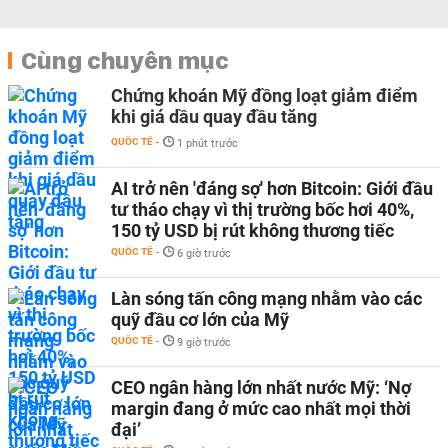
Cùng chuyên mục
Chứng khoán Mỹ đồng loạt giảm điểm
khi giá dầu quay đầu tăng
QUỐC TẾ
-
1 phút trước
AI trở nên 'đáng sợ' hơn Bitcoin: Giới đầu
tư tháo chạy vì thị trường bốc hơi 40%,
150 tỷ USD bị rút không thương tiếc
QUỐC TẾ
-
6 giờ trước
Làn sóng tấn công mạng nhằm vào các
quỹ đầu cơ lớn của Mỹ
QUỐC TẾ
-
9 giờ trước
CEO ngân hàng lớn nhất nước Mỹ: ‘Nợ
margin đang ở mức cao nhất mọi thời
đại’