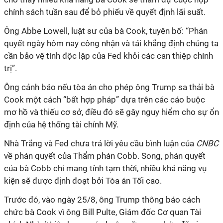
chính sách tuần sau để bỏ phiếu về quyết định lãi suất.
Ông Abbe Lowell, luật sư của bà Cook, tuyên bố: “Phán
quyết ngày hôm nay công nhận và tái khẳng định chúng ta
cần bảo vệ tính độc lập của Fed khỏi các can thiệp chính
trị”.
Ông cảnh báo nếu tòa án cho phép ông Trump sa thải bà
Cook một cách “bất hợp pháp” dựa trên các cáo buộc
mơ hồ và thiếu cơ sở, điều đó sẽ gây nguy hiểm cho sự ổn
định của hệ thống tài chính Mỹ.
Nhà Trắng và Fed chưa trả lời yêu cầu bình luận của
CNBC
về phán quyết của Thẩm phán Cobb. Song, phán quyết
của bà Cobb chỉ mang tính tạm thời, nhiều khả năng vụ
kiện sẽ được định đoạt bởi Tòa án Tối cao.
Trước đó, vào ngày 25/8, ông Trump thông báo cách
chức bà Cook vì ông Bill Pulte, Giám đốc Cơ quan Tài