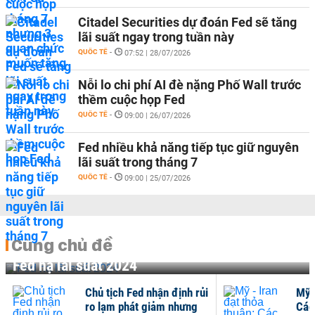
Citadel Securities dự đoán Fed sẽ tăng
lãi suất ngay trong tuần này
QUỐC TẾ
-
07:52 | 28/07/2026
Nỗi lo chi phí AI đè nặng Phố Wall trước
thềm cuộc họp Fed
QUỐC TẾ
-
09:00 | 26/07/2026
Fed nhiều khả năng tiếp tục giữ nguyên
lãi suất trong tháng 7
QUỐC TẾ
-
09:00 | 25/07/2026
Cùng chủ đề
Fed hạ lãi suất 2024
nh rủi
Mỹ - Iran đạt thỏa thuận:
ưng
Các thị trường phản ứng