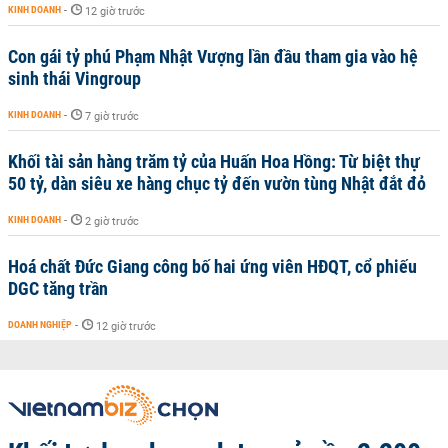
KINH DOANH
-
12 giờ trước
Con gái tỷ phú Phạm Nhật Vượng lần đầu tham gia vào hệ
sinh thái Vingroup
KINH DOANH
-
7 giờ trước
Khối tài sản hàng trăm tỷ của Huấn Hoa Hồng: Từ biệt thự
50 tỷ, dàn siêu xe hàng chục tỷ đến vườn tùng Nhật đắt đỏ
KINH DOANH
-
2 giờ trước
Hoá chất Đức Giang công bố hai ứng viên HĐQT, cổ phiếu
DGC tăng trần
DOANH NGHIỆP
-
12 giờ trước