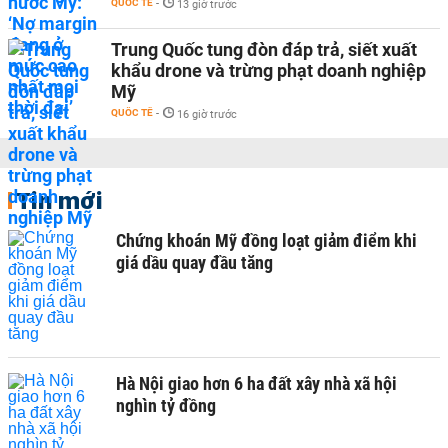
QUỐC TẾ
-
13 giờ trước
Trung Quốc tung đòn đáp trả, siết xuất
khẩu drone và trừng phạt doanh nghiệp
Mỹ
QUỐC TẾ
-
16 giờ trước
Tin mới
Chứng khoán Mỹ đồng loạt giảm điểm khi
giá dầu quay đầu tăng
Hà Nội giao hơn 6 ha đất xây nhà xã hội
nghìn tỷ đồng