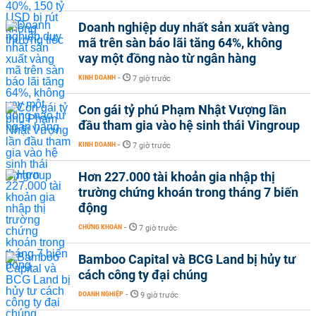
Doanh nghiệp duy nhất sản xuất vàng
mã trên sàn báo lãi tăng 64%, không
vay một đồng nào từ ngân hàng
KINH DOANH
-
7 giờ trước
Con gái tỷ phú Phạm Nhật Vượng lần
đầu tham gia vào hệ sinh thái Vingroup
KINH DOANH
-
7 giờ trước
Hơn 227.000 tài khoản gia nhập thị
trường chứng khoán trong tháng 7 biến
động
CHỨNG KHOÁN
-
7 giờ trước
Bamboo Capital và BCG Land bị hủy tư
cách công ty đại chúng
DOANH NGHIỆP
-
9 giờ trước