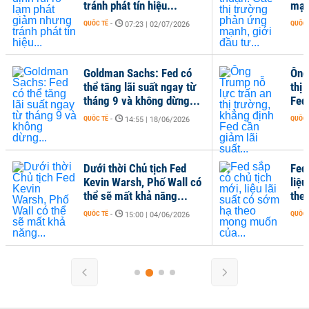
mạnh, giới đầu tư...
QUỐC TẾ
-
026
07:00 | 15/06/2026
 có
Ông Trump nỗ lực trấn an
y từ
thị trường, khẳng định
g...
Fed cần giảm lãi suất...
QUỐC TẾ
-
026
11:02 | 08/06/2026
ed
Fed sắp có chủ tịch mới,
ll có
liệu lãi suất có sớm hạ
..
theo mong muốn của...
QUỐC TẾ
-
026
07:14 | 14/05/2026