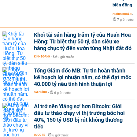
biến động
CHỨNG KHOÁN
-
7 giờ trước
Khối tài sản hàng trăm tỷ của Huấn Hoa
Hồng: Từ biệt thự 50 tỷ, dàn siêu xe
hàng chục tỷ đến vườn tùng Nhật đắt đỏ
KINH DOANH
-
2 giờ trước
Tổng Giám đốc MB: Tự tin hoàn thành
kế hoạch lợi nhuận năm, có thể đạt mốc
40.000 tỷ nếu tình hình thuận lợi
TÀI CHÍNH
-
6 giờ trước
AI trở nên 'đáng sợ' hơn Bitcoin: Giới
đầu tư tháo chạy vì thị trường bốc hơi
40%, 150 tỷ USD bị rút không thương
tiếc
QUỐC TẾ
-
6 giờ trước