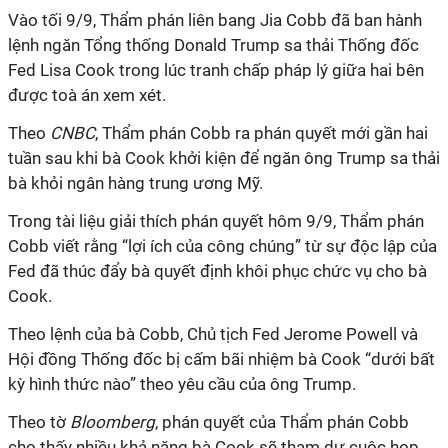
Vào tối 9/9, Thẩm phán liên bang Jia Cobb đã ban hành
lệnh ngăn Tổng thống Donald Trump sa thải Thống đốc
Fed Lisa Cook trong lúc tranh chấp pháp lý giữa hai bên
được toà án xem xét.
Theo
CNBC
, Thẩm phán Cobb ra phán quyết mới gần hai
tuần sau khi bà Cook khởi kiện để ngăn ông Trump sa thải
bà khỏi ngân hàng trung ương Mỹ.
Trong tài liệu giải thích phán quyết hôm 9/9, Thẩm phán
Cobb viết rằng “lợi ích của công chúng” từ sự độc lập của
Fed đã thúc đẩy bà quyết định khôi phục chức vụ cho bà
Cook.
Theo lệnh của bà Cobb, Chủ tịch Fed Jerome Powell và
Hội đồng Thống đốc bị cấm bãi nhiệm bà Cook “dưới bất
kỳ hình thức nào” theo yêu cầu của ông Trump.
Theo tờ
Bloomberg
, phán quyết của Thẩm phán Cobb
cho thấy nhiều khả năng bà Cook sẽ tham dự cuộc họp