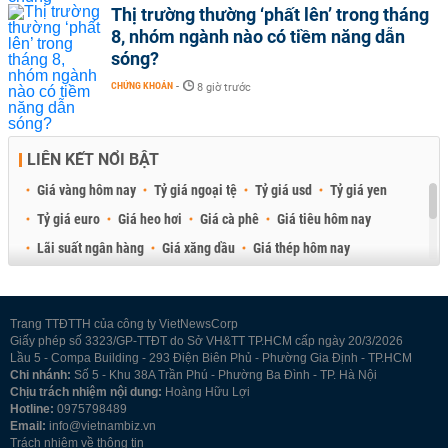
Thị trường thường ‘phất lên’ trong tháng
8, nhóm ngành nào có tiềm năng dẫn
sóng?
CHỨNG KHOÁN
-
8 giờ trước
LIÊN KẾT NỔI BẬT
Giá vàng hôm nay
Tỷ giá ngoại tệ
Tỷ giá usd
Tỷ giá yen
Tỷ giá euro
Giá heo hơi
Giá cà phê
Giá tiêu hôm nay
Lãi suất ngân hàng
Giá xăng dầu
Giá thép hôm nay
Giá sầu riêng
Giá thịt heo
Giá gạo
Giá cao su
Best Retail Brokers
Diễn đàn đầu tư Việt Nam 2026
Trang TTĐTTH của công ty VietNewsCorp
Giấy phép số 3323/GP-TTĐT do Sở VH&TT TP.HCM cấp ngày 20/3/2026
Lầu 5 - Compa Building - 293 Điện Biên Phủ - Phường Gia Định - TP.HCM
Chi nhánh:
Số 5 - Khu 38A Trần Phú - Phường Ba Đình - TP. Hà Nội
Chịu trách nhiệm nội dung:
Hoàng Hữu Lợi
Hotline:
0975798489
Email:
info@vietnambiz.vn
Trách nhiệm về thông tin