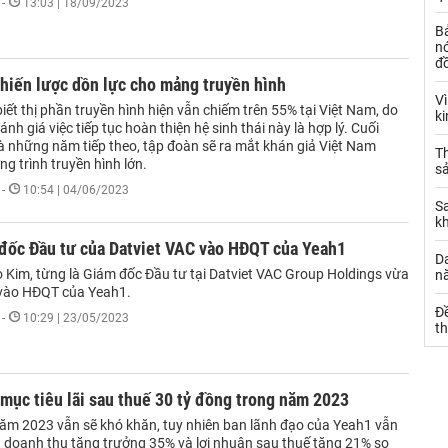
-
13:03 | 18/09/2023
B
nó
đ
hiến lược dồn lực cho mảng truyền hình
V
iết thị phần truyền hình hiện vẫn chiếm trên 55% tại Việt Nam, do
k
nh giá việc tiếp tục hoàn thiện hệ sinh thái này là hợp lý. Cuối
 những năm tiếp theo, tập đoàn sẽ ra mắt khán giả Việt Nam
Th
g trình truyền hình lớn.
sả
-
10:54 | 04/06/2023
S
k
đốc Đầu tư của Datviet VAC vào HĐQT của Yeah1
Da
Kim, từng là Giám đốc Đầu tư tại Datviet VAC Group Holdings vừa
n
̉ vào HĐQT của Yeah1.
Đ
-
10:29 | 23/05/2023
t
mục tiêu lãi sau thuế 30 tỷ đồng trong năm 2023
ăm 2023 vẫn sẽ khó khăn, tuy nhiên ban lãnh đạo của Yeah1 vẫn
u doanh thu tăng trưởng 35% và lợi nhuận sau thuế tăng 21% so