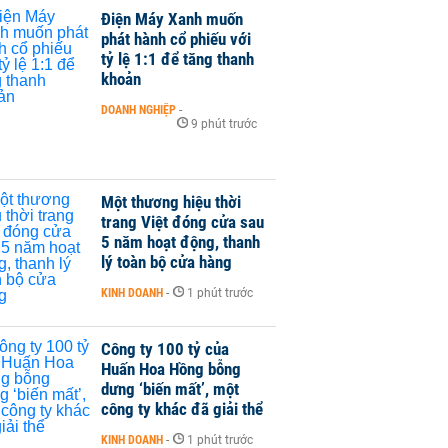
Điện Máy Xanh muốn
phát hành cổ phiếu với
tỷ lệ 1:1 để tăng thanh
khoản
DOANH NGHIỆP
-
9 phút trước
Một thương hiệu thời
trang Việt đóng cửa sau
5 năm hoạt động, thanh
lý toàn bộ cửa hàng
KINH DOANH
-
1 phút trước
Công ty 100 tỷ của
Huấn Hoa Hồng bỗng
dưng ‘biến mất’, một
công ty khác đã giải thể
KINH DOANH
-
1 phút trước