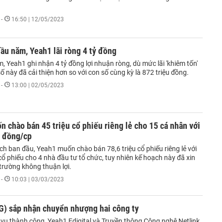
-
16:50 | 12/05/2023
ầu năm, Yeah1 lãi ròng 4 tỷ đồng
 Yeah1 ghi nhận 4 tỷ đồng lợi nhuận ròng, dù mức lãi 'khiêm tốn'
 này đã cải thiện hơn so với con số cùng kỳ là 872 triệu đồng.
-
13:00 | 02/05/2023
 chào bán 45 triệu cổ phiếu riêng lẻ cho 15 cá nhân với
0 đồng/cp
h ban đầu, Yeah1 muốn chào bán 78,6 triệu cổ phiếu riêng lẻ với
ổ phiếu cho 4 nhà đầu tư tổ chức, tuy nhiên kế hoạch này đã xin
trường không thuận lợi.
-
10:03 | 03/03/2023
G) sắp nhận chuyển nhượng hai công ty
vụ thành công, Yeah1 Edigital và Truyền thông Công nghệ Netlink