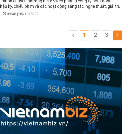
 muốn chuyển nhượng hết 85% cổ phần ở công ty hoạt động
ậu kỳ, chiếu phim và các hoạt động sáng tác, nghệ thuật, giải trí.
-
09:46 | 05/10/2022
1
2
3