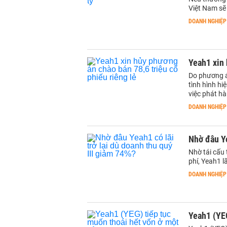
Việt Nam sẽ 
DOANH NGHIỆP
Yeah1 xin 
Do phương á
tình hình hi
việc phát h
DOANH NGHIỆP
Nhờ đâu Ye
Nhờ tái cấu
phí, Yeah1 l
DOANH NGHIỆP
Yeah1 (YEG