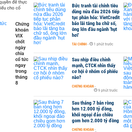
quyền để thực
Bức tranh tài chính tiêu
hiếu cho cổ
dùng nửa đầu 2026 tiếp
tục phân hóa: VietCredit
báo lãi tăng ba chữ số,
Chứng
ông lớn đầu ngành 'hụt
khoán
hơi'
VIX
chốt
TÀI CHÍNH
-
1 phút trước
ngày
chia
cổ tức
Sau nhịp điều chỉnh
ngay
mạnh, CTCK nhìn thấy
trong
cơ hội ở nhóm cổ phiếu
tháng
nào?
8
CHỨNG KHOÁN
-
9 phút trước
Sau tháng 7 bán ròng
hơn 12.000 tỷ đồng,
khối ngoại đảo chiều
gom hơn 2.000 tỷ đồng
CHỨNG KHOÁN
-