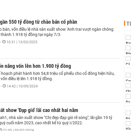
gần 550 tỷ đồng từ chào bán cổ phần
T
o bán, vốn điều lệ nhà sản xuất show ‘Anh trai vượt ngàn chông
n thành 1.918 tỷ đồng tại ngày 7/3.
-
10:31 | 13/03/2025
n nâng vốn lên hơn 1.900 tỷ đồng
 hoạch phát hành hơn 54,8 triệu cổ phiếu cho cổ đông hiện hữu,
vốn điều lệ lên 1.918 tỷ đồng.
-
14:42 | 10/09/2024
ất show 'Đạp gió' lãi cao nhất hai năm
h1, nhà sản xuất show "Chị đẹp đạp gió rẽ sóng", lãi gần 19 tỷ
quý cuối năm 2023, cao nhất kể từ quý I/2022.
21:05 | 05/02/2024