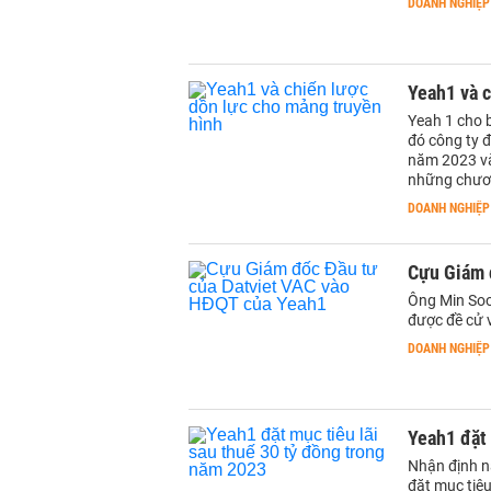
DOANH NGHIỆP
Yeah1 và c
Yeah 1 cho b
đó công ty đá
năm 2023 và
những chươn
DOANH NGHIỆP
Cựu Giám 
Ông Min Soo 
được đề cư
DOANH NGHIỆP
Yeah1 đặt 
Nhận định n
đặt mục tiê