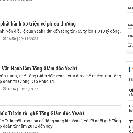
phát hành 55 triệu cổ phiếu thưởng
h, vốn điều lệ của Yeah1 dự kiến tăng từ 763 tỷ lên 1.313 tỷ đồng.
-
16:50 | 29/11/2023
̣ Vân Hạnh làm Tổng Giám đốc Yeah1
Vân Hạnh, Phó Tổng Giám đốc Yeah1 vừa được bổ nhiệm làm Tổng
Hà
̣p đoàn thay ông Đào Phúc Trí.
-
07:04 | 19/09/2023
Gi
t
Lị
M
úc Trí xin rời ghế Tổng Giám đốc Yeah1
 Trí là một trong ba cổ đông sáng lập Yeah1 và đã ngồi ghế Tổng
TO
ập đoàn từ năm 2012 đến nay.
n
q