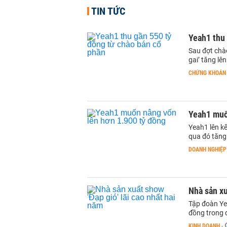
TIN TỨC
Yeah1 thu 
Sau đợt chà
gai’ tăng lê
CHỨNG KHOÁN
Yeah1 muố
Yeah1 lên kế
qua đó tăng 
DOANH NGHIỆP
Nhà sản xu
Tập đoàn Yea
đồng trong 
KINH DOANH
-