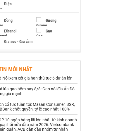
Điện
Đồng
Đường
Ethanol
Gạo
Gia súc - Gia cầm
Giấy
Gỗ
TIN MỚI NHẤT
Hạt điều
Hồ tiêu - Hạt tiêu
 Nội xem xét gia hạn thủ tục 6 dự án lớn
Khí đốt
á lúa gạo hôm nay 8/8: Gạo nội địa Ấn Độ
ăng giá mạnh
Kim loại khác
Mắc ca
ch cổ tức tuần tới: Masan Consumer, BSR,
Muối
Ngũ cốc
BBank chốt quyền, tỷ lệ cao nhất 100%
Nhựa - Hạt nhựa
P 10 ngân hàng lãi lớn nhất từ kinh doanh
goại hối nửa đầu năm 2026: Vietcombank
uán quân, ACB dẫn đầu nhóm tư nhân