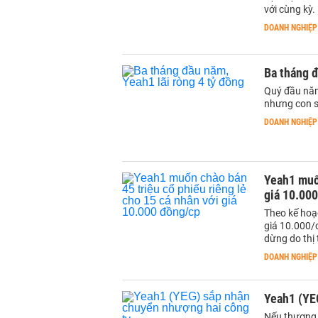
với cùng kỳ.
DOANH NGHIỆP
Ba tháng đ
Quý đầu năm,
nhưng con số
DOANH NGHIỆP
Yeah1 muốn
giá 10.00
Theo kế hoạc
giá 10.000/c
dừng do thị 
DOANH NGHIỆP
Yeah1 (YE
Nếu thương 