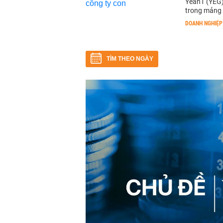
Yeah1 (YEG)
trong mảng h
DOANH NGHIỆP
TÌM THEO NGÀY