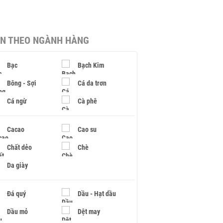
IN THEO NGÀNH HÀNG
Bạc
Bạch Kim
Bông - Sợi
Cá da trơn
Cá ngừ
Cà phê
Cacao
Cao su
Chất dẻo
Chè
Da giày
Đá quý
Dầu - Hạt dầu
Dầu mỏ
Dệt may