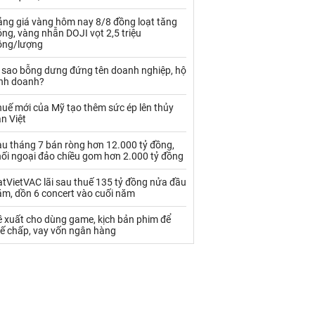
Palladium
Phân bón
ảng giá vàng hôm nay 8/8 đồng loạt tăng
Rau - Củ -Quả
Sắt thép
ng, vàng nhẫn DOJI vọt 2,5 triệu
ồng/lượng
Sữa
ì sao bỗng dưng đứng tên doanh nghiệp, hộ
inh doanh?
Than
Thức ăn chăn nuôi
uế mới của Mỹ tạo thêm sức ép lên thủy
n Việt
Thủy hải sản khác
Tôm
au tháng 7 bán ròng hơn 12.000 tỷ đồng,
Vàng
hối ngoại đảo chiều gom hơn 2.000 tỷ đồng
tVietVAC lãi sau thuế 135 tỷ đồng nửa đầu
VLXD khác
Xăng dầu
ăm, dồn 6 concert vào cuối năm
Xi măng - Clynker
ề xuất cho dùng game, kịch bản phim để
hế chấp, vay vốn ngân hàng