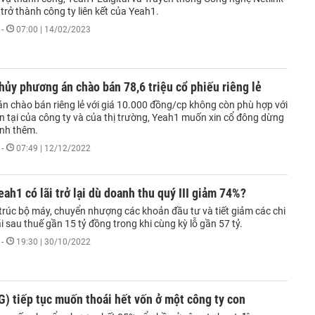
trở thành công ty liên kết của Yeah1.
-
07:00 | 14/02/2023
hủy phương án chào bán 78,6 triệu cổ phiếu riêng lẻ
n chào bán riêng lẻ với giá 10.000 đồng/cp không còn phù hợp với
ện tại của công ty và của thị trường, Yeah1 muốn xin cổ đông dừng
ành thêm.
-
07:49 | 12/12/2022
ah1 có lãi trở lại dù doanh thu quý III giảm 74%?
 trúc bộ máy, chuyển nhượng các khoản đầu tư và tiết giảm các chi
ãi sau thuế gần 15 tỷ đồng trong khi cùng kỳ lỗ gần 57 tỷ.
-
19:30 | 30/10/2022
) tiếp tục muốn thoái hết vốn ở một công ty con