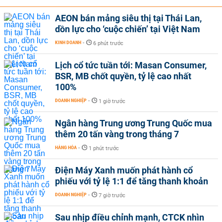
AEON bán mảng siêu thị tại Thái Lan,
dồn lực cho ‘cuộc chiến’ tại Việt Nam
KINH DOANH
-
6 phút trước
Lịch cổ tức tuần tới: Masan Consumer,
BSR, MB chốt quyền, tỷ lệ cao nhất
100%
DOANH NGHIỆP
-
1 giờ trước
Ngân hàng Trung ương Trung Quốc mua
thêm 20 tấn vàng trong tháng 7
HÀNG HÓA
-
1 phút trước
Điện Máy Xanh muốn phát hành cổ
phiếu với tỷ lệ 1:1 để tăng thanh khoản
DOANH NGHIỆP
-
7 giờ trước
Sau nhịp điều chỉnh mạnh, CTCK nhìn