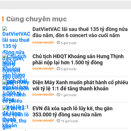
Cùng chuyên mục
DatVietVAC lãi sau thuế 135 tỷ đồng nửa
đầu năm, dồn 6 concert vào cuối năm
DOANH NGHIỆP
-
5 giờ trước
Chủ tịch HĐQT Khoáng sản Hưng Thịnh
phải nộp lại hơn 1.500 tỷ đồng
DOANH NGHIỆP
-
5 giờ trước
Điện Máy Xanh muốn phát hành cổ phiếu
với tỷ lệ 1:1 để tăng thanh khoản
DOANH NGHIỆP
-
7 giờ trước
EVN đã xóa sạch lỗ lũy kế, thu gần
353.000 tỷ đồng sau nửa năm
DOANH NGHIỆP
-
19 giờ trước