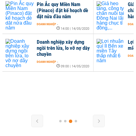
Pin Ắc quy Miền Nam
Giá
(Pinaco) đặt kế hoạch dè
chăn
dặt nửa đầu năm
hàng
DOANH NGHIỆP
-
DOANH
14:00 | 14/05/2020
Doanh nghiệp xây dựng
Lợi 
ngồi trên lửa, lo vỡ nợ dây
miề
chuyền
DOANH
DOANH NGHIỆP
-
09:00 | 14/05/2020