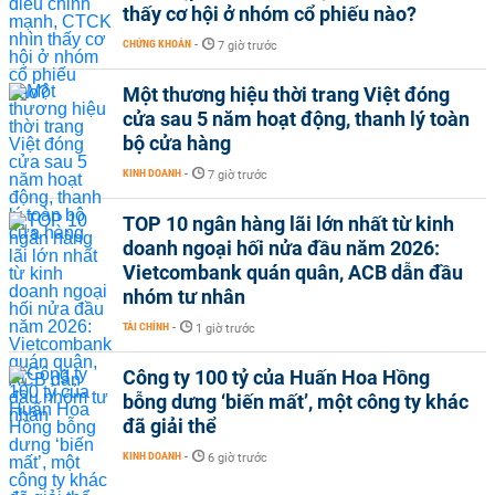
thấy cơ hội ở nhóm cổ phiếu nào?
CHỨNG KHOÁN
-
7 giờ trước
Một thương hiệu thời trang Việt đóng
cửa sau 5 năm hoạt động, thanh lý toàn
bộ cửa hàng
KINH DOANH
-
7 giờ trước
TOP 10 ngân hàng lãi lớn nhất từ kinh
doanh ngoại hối nửa đầu năm 2026:
Vietcombank quán quân, ACB dẫn đầu
nhóm tư nhân
TÀI CHÍNH
-
1 giờ trước
Công ty 100 tỷ của Huấn Hoa Hồng
bỗng dưng ‘biến mất’, một công ty khác
đã giải thể
KINH DOANH
-
6 giờ trước