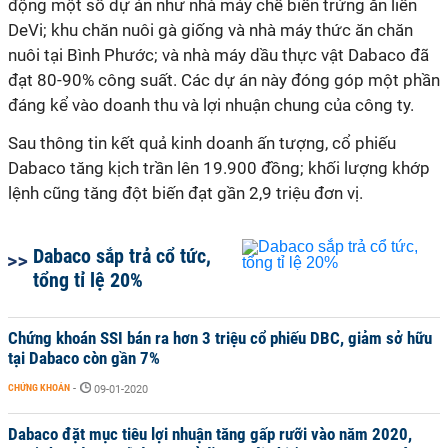
động một số dự án như nhà máy chế biến trứng ăn liền
DeVi; khu chăn nuôi gà giống và nhà máy thức ăn chăn
nuôi tại Bình Phước; và nhà máy dầu thực vật Dabaco đã
đạt 80-90% công suất. Các dự án này đóng góp một phần
đáng kể vào doanh thu và lợi nhuận chung của công ty.
Sau thông tin kết quả kinh doanh ấn tượng, cổ phiếu
Dabaco tăng kịch trần lên 19.900 đồng; khối lượng khớp
lệnh cũng tăng đột biến đạt gần 2,9 triệu đơn vị.
Dabaco sắp trả cổ tức,
tổng tỉ lệ 20%
Chứng khoán SSI bán ra hơn 3 triệu cổ phiếu DBC, giảm sở hữu
tại Dabaco còn gần 7%
CHỨNG KHOÁN
-
09-01-2020
Dabaco đặt mục tiêu lợi nhuận tăng gấp rưỡi vào năm 2020,