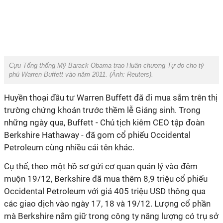
Cựu Tổng thống Mỹ Barack Obama trao Huân chương Tự do cho tỷ
phú Warren Buffett vào năm 2011. (Ảnh:
Reuters
).
Huyền thoại đầu tư Warren Buffett đã đi mua sắm trên thị
trường chứng khoán trước thềm lễ Giáng sinh. Trong
những ngày qua, Buffett - Chủ tịch kiêm CEO tập đoàn
Berkshire Hathaway - đã gom cổ phiếu Occidental
Petroleum cùng nhiều cái tên khác.
Cụ thể, theo một hồ sơ gửi cơ quan quản lý vào đêm
muộn 19/12, Berkshire đã mua thêm 8,9 triệu cổ phiếu
Occidental Petroleum với giá 405 triệu USD thông qua
các giao dịch vào ngày 17, 18 và 19/12.
Lượng cổ phần
mà Berkshire nắm giữ trong công ty năng lượng có trụ sở