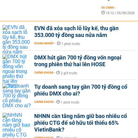
TÀI CHÍNH
-
15:12 | 05/08/2026
EVN đã xóa sạch lỗ lũy kế, thu gần
353.000 tỷ đồng sau nửa năm
DOANH NGHIỆP
-
1 phút trước
DMX hút gần 700 tỷ đồng vốn ngoại
trong phiên thứ hai lên HOSE
CHỨNG KHOÁN
-
2 giờ trước
Tự doanh sang tay gần 700 tỷ đồng cổ
phiếu DMX cho ai?
CHỨNG KHOÁN
-
1 phút trước
NHNN cần tăng nắm giữ bao nhiêu cổ
phiếu CTG để sở hữu tối thiểu 65%
VietinBank?
CHỨNG KHOÁN