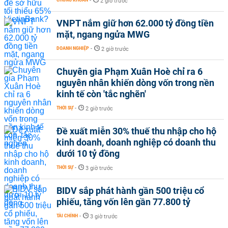
-
2 giờ trước
VNPT nắm giữ hơn 62.000 tỷ đồng tiền
mặt, ngang ngửa MWG
DOANH NGHIỆP
-
2 giờ trước
Chuyên gia Phạm Xuân Hoè chỉ ra 6
nguyên nhân khiến dòng vốn trong nền
kinh tế còn 'tắc nghẽn'
THỜI SỰ
-
2 giờ trước
Đề xuất miễn 30% thuế thu nhập cho hộ
kinh doanh, doanh nghiệp có doanh thu
dưới 10 tỷ đồng
THỜI SỰ
-
3 giờ trước
BIDV sắp phát hành gần 500 triệu cổ
phiếu, tăng vốn lên gần 77.800 tỷ
TÀI CHÍNH
-
3 giờ trước