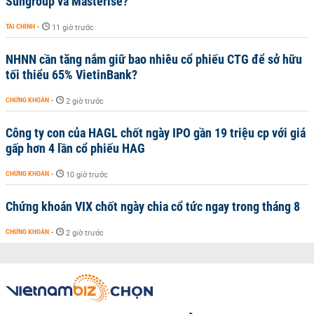
Sungroup và Masterise?
TÀI CHÍNH
-
11 giờ trước
NHNN cần tăng nắm giữ bao nhiêu cổ phiếu CTG để sở hữu
tối thiểu 65% VietinBank?
CHỨNG KHOÁN
-
2 giờ trước
Công ty con của HAGL chốt ngày IPO gần 19 triệu cp với giá
gấp hơn 4 lần cổ phiếu HAG
CHỨNG KHOÁN
-
10 giờ trước
Chứng khoán VIX chốt ngày chia cổ tức ngay trong tháng 8
CHỨNG KHOÁN
-
2 giờ trước