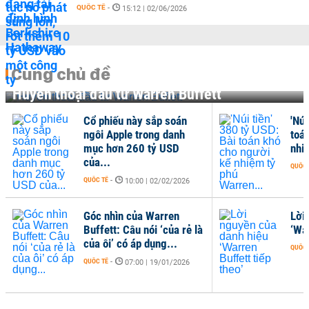
QUỐC TẾ
-
15:12 | 02/06/2026
Cùng chủ đề
Huyền thoại đầu tư Warren Buffett
Cổ phiếu này sắp soán
'Núi
ngôi Apple trong danh
toá
mục hơn 260 tỷ USD
nhi
của...
QUỐC 
QUỐC TẾ
-
10:00 | 02/02/2026
Góc nhìn của Warren
Lời
Buffett: Câu nói ‘của rẻ là
‘War
của ôi’ có áp dụng...
QUỐC 
QUỐC TẾ
-
07:00 | 19/01/2026