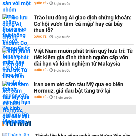
QUỐC TẾ
-
6 giờ trước
Trào lưu dùng AI giao dịch chứng khoán:
Cơ hội vươn tầm 'cá mập' hay cái bẫy
thua lỗ?
QUỐC TẾ
-
8 giờ trước
Việt Nam muốn phát triển quỹ hưu trí: Từ
tiết kiệm gia đình thành nguồn cấp vốn
dài hạn và kinh nghiệm từ Malaysia
QUỐC TẾ
-
9 giờ trước
Iran xem xét cấm tàu Mỹ qua eo biển
Hormuz, giá dầu bật tăng trở lại
QUỐC TẾ
-
11 giờ trước
Tin mới
Thành lập khu công nghệ cao Hưng Yên gần