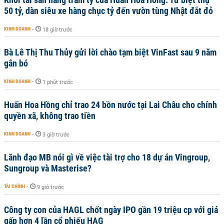
50 tỷ, dàn siêu xe hàng chục tỷ đến vườn tùng Nhật đắt đỏ
KINH DOANH
-
18 giờ trước
Bà Lê Thị Thu Thủy gửi lời chào tạm biệt VinFast sau 9 năm
gắn bó
KINH DOANH
-
1 phút trước
Huấn Hoa Hồng chỉ trao 24 bồn nước tại Lai Châu cho chính
quyền xã, không trao tiền
KINH DOANH
-
3 giờ trước
Lãnh đạo MB nói gì về việc tài trợ cho 18 dự án Vingroup,
Sungroup và Masterise?
TÀI CHÍNH
-
9 giờ trước
Công ty con của HAGL chốt ngày IPO gần 19 triệu cp với giá
gấp hơn 4 lần cổ phiếu HAG