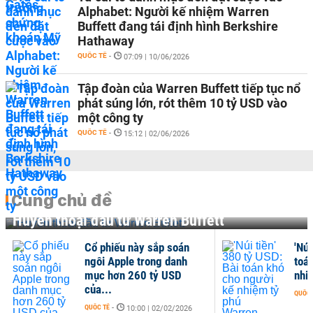
Alphabet: Người kế nhiệm Warren
Buffett đang tái định hình Berkshire
Hathaway
QUỐC TẾ
-
07:09 | 10/06/2026
Tập đoàn của Warren Buffett tiếp tục nổ
phát súng lớn, rót thêm 10 tỷ USD vào
một công ty
QUỐC TẾ
-
15:12 | 02/06/2026
Cùng chủ đề
Huyền thoại đầu tư Warren Buffett
Cổ phiếu này sắp soán
'Núi
ngôi Apple trong danh
toá
mục hơn 260 tỷ USD
nhi
của...
QUỐC 
QUỐC TẾ
-
10:00 | 02/02/2026