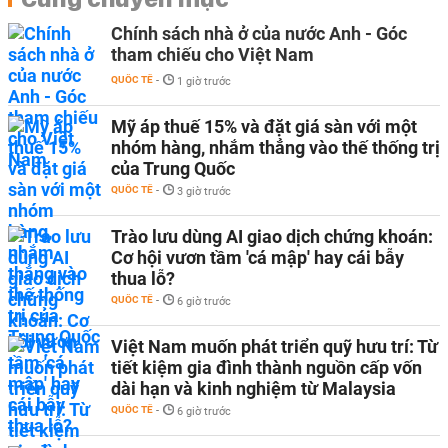
Chính sách nhà ở của nước Anh - Góc
tham chiếu cho Việt Nam
QUỐC TẾ
-
1 giờ trước
Mỹ áp thuế 15% và đặt giá sàn với một
nhóm hàng, nhắm thẳng vào thế thống trị
của Trung Quốc
QUỐC TẾ
-
3 giờ trước
Trào lưu dùng AI giao dịch chứng khoán:
Cơ hội vươn tầm 'cá mập' hay cái bẫy
thua lỗ?
QUỐC TẾ
-
6 giờ trước
Việt Nam muốn phát triển quỹ hưu trí: Từ
tiết kiệm gia đình thành nguồn cấp vốn
dài hạn và kinh nghiệm từ Malaysia
QUỐC TẾ
-
6 giờ trước