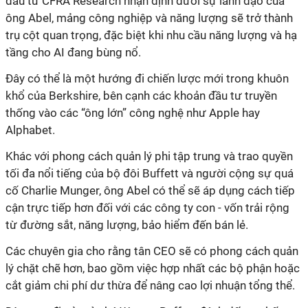
đầu tư CFRA Research nhận định dưới sự lãnh đạo của
ông Abel, mảng công nghiệp và năng lượng sẽ trở thành
trụ cột quan trọng, đặc biệt khi nhu cầu năng lượng và hạ
tầng cho AI đang bùng nổ.
Đây có thể là một hướng đi chiến lược mới trong khuôn
khổ của Berkshire, bên cạnh các khoản đầu tư truyền
thống vào các “ông lớn” công nghệ như Apple hay
Alphabet.
Khác với phong cách quản lý phi tập trung và trao quyền
tối đa nổi tiếng của bộ đôi Buffett và người cộng sự quá
cố Charlie Munger, ông Abel có thể sẽ áp dụng cách tiếp
cận trực tiếp hơn đối với các công ty con - vốn trải rộng
từ đường sắt, năng lượng, bảo hiểm đến bán lẻ.
Các chuyên gia cho rằng tân CEO sẽ có phong cách quản
lý chặt chẽ hơn, bao gồm việc hợp nhất các bộ phận hoặc
cắt giảm chi phí dư thừa để nâng cao lợi nhuận tổng thể.