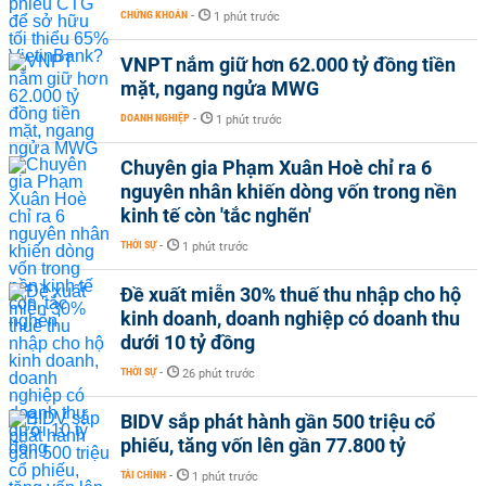
CHỨNG KHOÁN
-
1 phút trước
VNPT nắm giữ hơn 62.000 tỷ đồng tiền
mặt, ngang ngửa MWG
DOANH NGHIỆP
-
1 phút trước
Chuyên gia Phạm Xuân Hoè chỉ ra 6
nguyên nhân khiến dòng vốn trong nền
kinh tế còn 'tắc nghẽn'
THỜI SỰ
-
1 phút trước
Đề xuất miễn 30% thuế thu nhập cho hộ
kinh doanh, doanh nghiệp có doanh thu
dưới 10 tỷ đồng
THỜI SỰ
-
26 phút trước
BIDV sắp phát hành gần 500 triệu cổ
phiếu, tăng vốn lên gần 77.800 tỷ
TÀI CHÍNH
-
1 phút trước