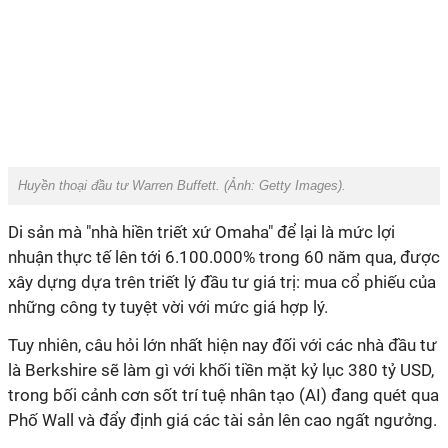
Huyền thoại đầu tư Warren Buffett. (Ảnh:
Getty Images
).
Di sản mà "nhà hiền triết xứ Omaha" để lại là mức lợi
nhuận thực tế lên tới 6.100.000% trong 60 năm qua, được
xây dựng dựa trên triết lý đầu tư giá trị: mua cổ phiếu của
những công ty tuyệt vời với mức giá hợp lý.
Tuy nhiên, câu hỏi lớn nhất hiện nay đối với các nhà đầu tư
là Berkshire sẽ làm gì với khối tiền mặt kỷ lục 380 tỷ USD,
trong bối cảnh cơn sốt trí tuệ nhân tạo (AI) đang quét qua
Phố Wall và đẩy định giá các tài sản lên cao ngất ngưởng.