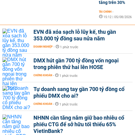
tăng trên 30%
TÀI CHÍNH
-
15:12 | 05/08/2026
EVN đã xóa sạch lỗ lũy kế, thu gần
353.000 tỷ đồng sau nửa năm
DOANH NGHIỆP
-
1 phút trước
DMX hút gần 700 tỷ đồng vốn ngoại
trong phiên thứ hai lên HOSE
CHỨNG KHOÁN
-
1 phút trước
Tự doanh sang tay gần 700 tỷ đồng cổ
phiếu DMX cho ai?
CHỨNG KHOÁN
-
1 phút trước
NHNN cần tăng nắm giữ bao nhiêu cổ
phiếu CTG để sở hữu tối thiểu 65%
VietinBank?