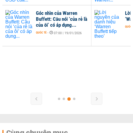
Góc nhìn của Warren
Lời
Buffett: Câu nói ‘của rẻ là
‘War
của ôi’ có áp dụng...
QUỐC 
QUỐC TẾ
-
07:00 | 19/01/2026
Cùng chuyên mục