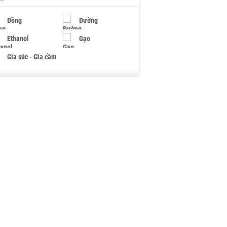
Đồng
Đường
Ethanol
Gạo
Gia súc - Gia cầm
Giấy
Gỗ
Hạt điều
Hồ tiêu - Hạt tiêu
Khí đốt
Kim loại khác
Mắc ca
Muối
Ngũ cốc
Nhựa - Hạt nhựa
Palladium
Phân bón