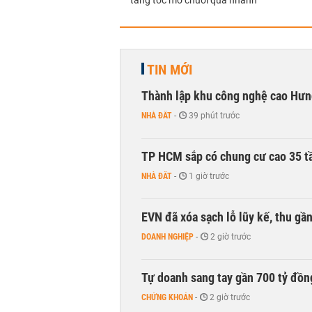
tăng tốc mở chuỗi quá nhanh
TIN MỚI
Thành lập khu công nghệ cao Hưn
NHÀ ĐẤT
-
39 phút trước
TP HCM sắp có chung cư cao 35 tầ
NHÀ ĐẤT
-
1 giờ trước
EVN đã xóa sạch lỗ lũy kế, thu g
DOANH NGHIỆP
-
2 giờ trước
Tự doanh sang tay gần 700 tỷ đồn
CHỨNG KHOÁN
-
2 giờ trước