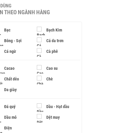
U DÙNG
IN THEO NGÀNH HÀNG
Bạc
Bạch Kim
Bông - Sợi
Cá da trơn
Cá ngừ
Cà phê
Cacao
Cao su
Chất dẻo
Chè
Da giày
Đá quý
Dầu - Hạt dầu
Dầu mỏ
Dệt may
Điện