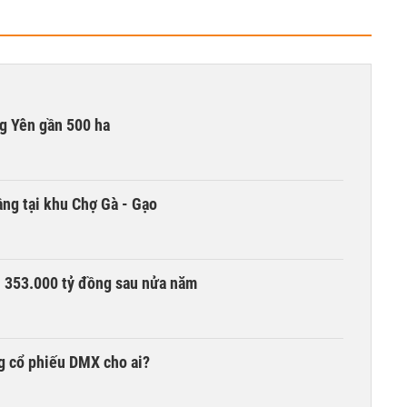
g Yên gần 500 ha
ng tại khu Chợ Gà - Gạo
ần 353.000 tỷ đồng sau nửa năm
g cổ phiếu DMX cho ai?