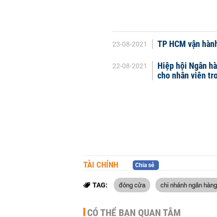
TP HCM vận hành ra 
23-08-2021
Hiệp hội Ngân hà
22-08-2021
cho nhân viên tr
TÀI CHÍNH
Chia sẻ
đóng cửa
chi nhánh ngân hàng
TAG:
CÓ THỂ BẠN QUAN TÂM