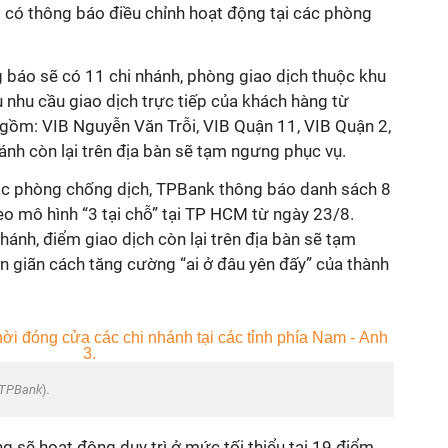
có thông báo điều chỉnh hoạt động tại các phòng
g báo sẽ có 11 chi nhánh, phòng giao dịch thuộc khu
hu cầu giao dịch trực tiếp của khách hàng từ
gồm: VIB Nguyễn Văn Trỗi, VIB Quận 11, VIB Quận 2,
hánh còn lại trên địa bàn sẽ tạm ngưng phục vụ.
g tác phòng chống dịch, TPBank thông báo danh sách 8
o mô hình “3 tại chỗ” tại TP HCM từ ngày 23/8.
nh, điểm giao dịch còn lại trên địa bàn sẽ tạm
 giãn cách tăng cường “ai ở đâu yên đấy” của thành
TPBank
).
g sẽ hoạt động duy trì ở mức tối thiểu tại 19 điểm