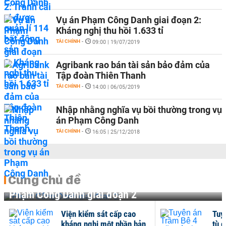
Vụ án Phạm Công Danh giai đoạn 2:
Kháng nghị thu hồi 1.633 tỉ
TÀI CHÍNH
-
09:00 | 19/07/2019
Agribank rao bán tài sản bảo đảm của
Tập đoàn Thiên Thanh
TÀI CHÍNH
-
14:00 | 06/05/2019
Nhập nhằng nghĩa vụ bồi thường trong vụ
án Phạm Công Danh
TÀI CHÍNH
-
16:05 | 25/12/2018
Cùng chủ đề
Phạm Công Danh giai đoạn 2
Viện kiểm sát cấp cao
Tuy
kháng nghị một phần bản
tù g