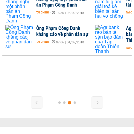
án Phạm Công Danh
tài 
TÀI CHÍNH
-
TÀI C
16:36 | 05/09/2018
Ông Phạm Công Danh
Agr
kháng cáo về phần dân sự
bảo
Thi
TÀI CHÍNH
-
07:06 | 04/09/2018
TÀI C