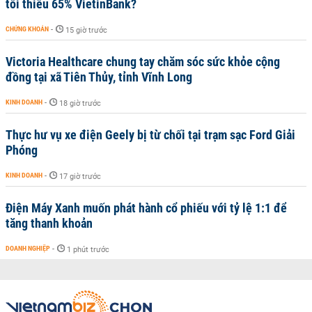
tối thiểu 65% VietinBank?
CHỨNG KHOÁN
-
15 giờ trước
Victoria Healthcare chung tay chăm sóc sức khỏe cộng
đồng tại xã Tiên Thủy, tỉnh Vĩnh Long
KINH DOANH
-
18 giờ trước
Thực hư vụ xe điện Geely bị từ chối tại trạm sạc Ford Giải
Phóng
KINH DOANH
-
17 giờ trước
Điện Máy Xanh muốn phát hành cổ phiếu với tỷ lệ 1:1 để
tăng thanh khoản
DOANH NGHIỆP
-
1 phút trước