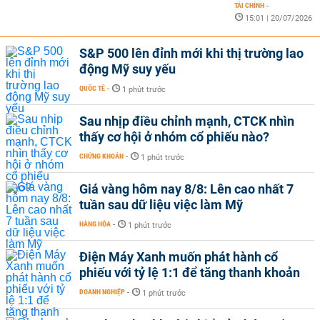
TÀI CHÍNH
-
15:01 | 20/07/2026
S&P 500 lên đỉnh mới khi thị trường lao
động Mỹ suy yếu
QUỐC TẾ
-
1 phút trước
Sau nhịp điều chỉnh mạnh, CTCK nhìn
thấy cơ hội ở nhóm cổ phiếu nào?
CHỨNG KHOÁN
-
1 phút trước
Giá vàng hôm nay 8/8: Lên cao nhất 7
tuần sau dữ liệu việc làm Mỹ
HÀNG HÓA
-
1 phút trước
Điện Máy Xanh muốn phát hành cổ
phiếu với tỷ lệ 1:1 để tăng thanh khoản
DOANH NGHIỆP
-
1 phút trước