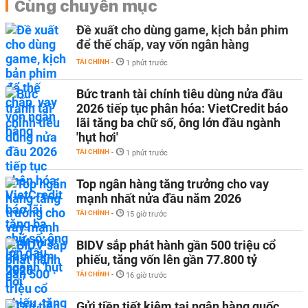
Cùng chuyên mục
Đề xuất cho dùng game, kịch bản phim
để thế chấp, vay vốn ngân hàng
TÀI CHÍNH
-
1 phút trước
Bức tranh tài chính tiêu dùng nửa đầu
2026 tiếp tục phân hóa: VietCredit báo
lãi tăng ba chữ số, ông lớn đầu ngành
'hụt hơi'
TÀI CHÍNH
-
1 phút trước
Top ngân hàng tăng trưởng cho vay
mạnh nhất nửa đầu năm 2026
TÀI CHÍNH
-
15 giờ trước
BIDV sắp phát hành gần 500 triệu cổ
phiếu, tăng vốn lên gần 77.800 tỷ
TÀI CHÍNH
-
16 giờ trước
Gửi tiền tiết kiệm tại ngân hàng quốc