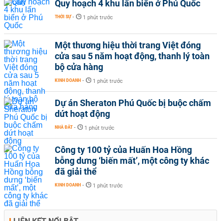
Quy hoạch 4 khu lấn biển ở Phú Quốc
THỜI SỰ
-
1 phút trước
Một thương hiệu thời trang Việt đóng
cửa sau 5 năm hoạt động, thanh lý toàn
bộ cửa hàng
KINH DOANH
-
1 phút trước
Dự án Sheraton Phú Quốc bị buộc chấm
dứt hoạt động
NHÀ ĐẤT
-
1 phút trước
Công ty 100 tỷ của Huấn Hoa Hồng
bỗng dưng ‘biến mất’, một công ty khác
đã giải thể
KINH DOANH
-
1 phút trước