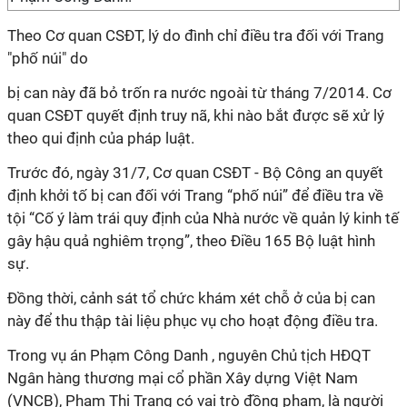
Theo Cơ quan CSĐT, lý do đình chỉ điều tra đối với Trang
"phố núi" do
bị can này đã bỏ trốn ra nước ngoài từ tháng 7/2014. Cơ
quan CSĐT quyết định truy nã, khi nào bắt được sẽ xử lý
theo qui định của pháp luật.
Trước đó, ngày 31/7, Cơ quan CSĐT - Bộ Công an quyết
định khởi tố bị can đối với Trang “phố núi” để điều tra về
tội “Cố ý làm trái quy định của Nhà nước về quản lý kinh tế
gây hậu quả nghiêm trọng”, theo Điều 165 Bộ luật hình
sự.
Đồng thời, cảnh sát tổ chức khám xét chỗ ở của bị can
này để thu thập tài liệu phục vụ cho hoạt động điều tra.
Trong vụ án Phạm Công Danh , nguyên Chủ tịch HĐQT
Ngân hàng thương mại cổ phần Xây dựng Việt Nam
(VNCB), Phạm Thị Trang có vai trò đồng phạm, là người