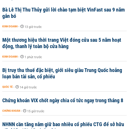
Bà Lê Thị Thu Thủy gửi lời chào tạm biệt VinFast sau 9 năm
gắn bó
KINH DOANH
-
13 giờ trước
Một thương hiệu thời trang Việt đóng cửa sau 5 năm hoạt
động, thanh lý toàn bộ cửa hàng
KINH DOANH
-
1 phút trước
Bị truy thu thuế đặc biệt, giới siêu giàu Trung Quốc hoảng
loạn bán tài sản, cổ phiếu
QUỐC TẾ
-
14 giờ trước
Chứng khoán VIX chốt ngày chia cổ tức ngay trong tháng 8
CHỨNG KHOÁN
-
15 giờ trước
NHNN cần tăng nắm giữ bao nhiêu cổ phiếu CTG để sở hữu