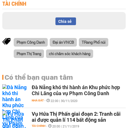
TÀI CHÍNH
Chia sẻ
Phạm Công Danh
Đại án VNCB
TRang Phố núi
Phạm Thị Trang
chi chăm sóc khách hàng
Có thể bạn quan tâm
Đà Nẵng khó thi hành án Khu phức hợp
Chi Lăng của vụ Phạm Công Danh
NHÀ ĐẤT
-
22:00 | 30/11/2020
Vụ Hứa Thị Phấn giai đoạn 2: Tranh cãi
ai được quản lí 114 bất động sản
TÀI CHÍNH
-
20:00 | 21/11/2019