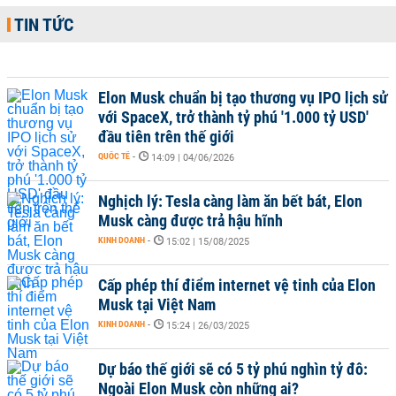
TIN TỨC
Elon Musk chuẩn bị tạo thương vụ IPO lịch sử
với SpaceX, trở thành tỷ phú '1.000 tỷ USD'
đầu tiên trên thế giới
QUỐC TẾ
-
14:09 | 04/06/2026
Nghịch lý: Tesla càng làm ăn bết bát, Elon
Musk càng được trả hậu hĩnh
KINH DOANH
-
15:02 | 15/08/2025
Cấp phép thí điểm internet vệ tinh của Elon
Musk tại Việt Nam
KINH DOANH
-
15:24 | 26/03/2025
Dự báo thế giới sẽ có 5 tỷ phú nghìn tỷ đô:
Ngoài Elon Musk còn những ai?