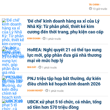
TÀI CHÍNH
-
13 giờ trước
'Đế chế’ kinh doanh hàng xa xỉ của Lý
Nhã Kỳ: Từ phân phối, thiết kế kim
cương đến thời trang, phụ kiện cao cấp
KINH DOANH
-
1 phút trước
HoREA: Nghị quyết 21 có thể tạo xung
lực mới, góp phần đưa giá nhà thương
mại về mức hợp lý
NHÀ ĐẤT
-
1 phút trước
PNJ triệu tập họp bất thường, dự kiến
điều chỉnh kế hoạch kinh doanh 2026
DOANH NGHIỆP
-
1 phút trước
UBCK xử phạt 5 tổ chức, cá nhân, tổng
số tiền hơn 570 triệu đồng