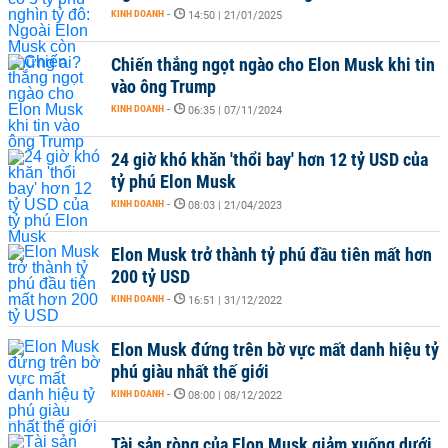
KINH DOANH
-
14:50 | 21/01/2025
Chiến thắng ngọt ngào cho Elon Musk khi tin
vào ông Trump
KINH DOANH
-
06:35 | 07/11/2024
24 giờ khó khăn 'thổi bay' hơn 12 tỷ USD của
tỷ phú Elon Musk
KINH DOANH
-
08:03 | 21/04/2023
Elon Musk trở thành tỷ phú đầu tiên mất hơn
200 tỷ USD
KINH DOANH
-
16:51 | 31/12/2022
Elon Musk đứng trên bờ vực mất danh hiệu tỷ
phú giàu nhất thế giới
KINH DOANH
-
08:00 | 08/12/2022
Tài sản ròng của Elon Musk giảm xuống dưới