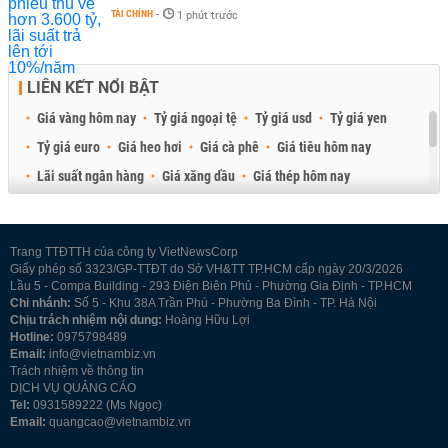
TÀI CHÍNH
-
1 phút trước
LIÊN KẾT NỔI BẬT
Giá vàng hôm nay
Tỷ giá ngoại tệ
Tỷ giá usd
Tỷ giá yen
Tỷ giá euro
Giá heo hơi
Giá cà phê
Giá tiêu hôm nay
Lãi suất ngân hàng
Giá xăng dầu
Giá thép hôm nay
Giá sầu riêng
Giá thịt heo
Giá gạo
Giá cao su
Best Retail Brokers
Diễn đàn đầu tư Việt Nam 2026
Trang TTĐTTH của công ty VietNewsCorp
Giấy phép số 3323/GP-TTĐT do Sở VH&TT TP.HCM cấp ngày 20/3/2026
Lầu 5 - Compa Building - 293 Điện Biên Phủ - Phường Gia Định - TP.HCM
Chi nhánh:
Số 5 - Khu 38A Trần Phú - Phường Ba Đình - TP. Hà Nội
Chịu trách nhiệm nội dung:
Hoàng Hữu Lợi
Hotline:
0975798489
Email:
info@vietnambiz.vn
Trách nhiệm về thông tin
DỊCH VỤ QUẢNG CÁO
Tel:
0931589222 (Ms Ngọc)
Email:
quangcao@vietnambiz.vn