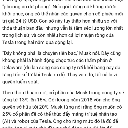
"phương án dự phòng". Nếu gói lương cũ không được
khôi phục, ông có thể nhận các quyền chọn cổ phiếu mới
trị giá 24 tỷ USD. Con số này tuy thấp hơn nhiều so với
thỏa thuận ban đầu, nhưng vẫn là tấm séc lương lớn nhất
trong lịch sử, và còn nhiều hơn cả lợi nhuận ròng của
Tesla trong hai năm qua cộng lại.
"Đây không phải là chuyện tiền bạc," Musk nói. Đây cũng
không phải là hành động chọc tức các thẩm phán ở
Delaware (dù làn sóng các công ty rời khỏi bang này đã
tăng tốc kể từ khi Tesla ra đi). Thay vào đó, tất cả là vì
quyền kiểm soát.
Theo thỏa thuận mới, cổ phần của Musk trong công ty sẽ
tăng từ 13% lên 15%. Gói lương năm 2018 vốn cho ông
quyền sở hữu tới 20%. Musk từng nói rằng ông muốn có
25% cổ phần để có thể thúc đẩy mảng trí tuệ nhân tạo
(AI) và robot của Tesla. Ông cho rằng mức đó là đủ để