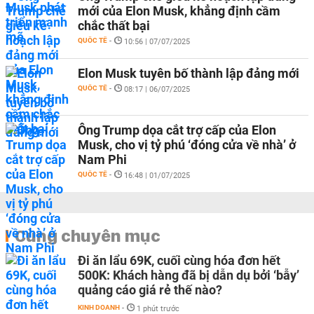
mới của Elon Musk, khẳng định cầm
chắc thất bại
QUỐC TẾ
-
10:56 | 07/07/2025
Elon Musk tuyên bố thành lập đảng mới
QUỐC TẾ
-
08:17 | 06/07/2025
Ông Trump dọa cắt trợ cấp của Elon
Musk, cho vị tỷ phú ‘đóng cửa về nhà’ ở
Nam Phi
QUỐC TẾ
-
16:48 | 01/07/2025
Cùng chuyên mục
Đi ăn lẩu 69K, cuối cùng hóa đơn hết
500K: Khách hàng đã bị dẫn dụ bởi ‘bẫy’
quảng cáo giá rẻ thế nào?
KINH DOANH
-
1 phút trước