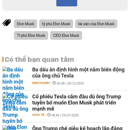
Elon Musk
tỷ phú Elon Musk
tài sản của Elon Musk
Tỉ phú Elon Musk
CEO Elon Musk
Có thể bạn quan tâm
Ba dấu ấn định hình một năm biến động
của ông chủ Tesla
KINH DOANH
-
06:58 | 24/12/2025
Cổ phiếu Tesla cắm đầu dù ông Trump
tuyên bố muốn Elon Musk phát triển
mạnh mẽ
QUỐC TẾ
-
08:40 | 25/07/2025
Ông Trump chế giễu kế hoạch lập đảng