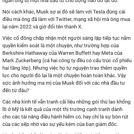
ngăn ông bị một nhà đầu tư chủ động nào đó lật đổ.
Nói cách khác, Musk sợ ai đó sẽ làm với Tesla đúng cái
điều mà ông đã làm với Twitter, mạng xã hội mà ông mua
lại năm 2022 và giờ đổi tên thành X.
Việc cổ đông chấp nhận một người sáng lập tiếp tục nắm
quyền kiểm soát là một chuyện, như trường hợp của
Berkshire Hathaway của Warren Buffett hay Meta của
Mark Zuckerberg (cả hai công ty đều có cấu trúc cổ phiếu
hai tầng lớp). Nhưng việc họ tự nguyện trao thêm quyền
lực cho người đó lại là một chuyện hoàn toàn khác. Vậy
sức ảnh hưởng ma mị của Musk đối với các nhà đầu tư
đến từ đâu?
Các nhà kinh tế vẫn tranh cãi liệu những gói thù lao khổng
lồ ở Mỹ là kết quả của một thị trường cạnh tranh dành
cho các tài năng điều hành hiếm có, hay chỉ là sự bòn rút
của các sếp nhờ vào sự yếu kém của ban giám đốc.