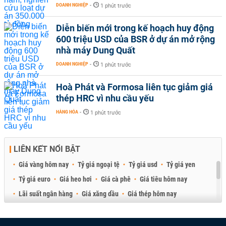
DOANH NGHIỆP
-
1 phút trước
Diễn biến mới trong kế hoạch huy động
600 triệu USD của BSR ở dự án mở rộng
nhà máy Dung Quất
DOANH NGHIỆP
-
1 phút trước
Hoà Phát và Formosa liên tục giảm giá
thép HRC vì nhu cầu yếu
HÀNG HÓA
-
1 phút trước
LIÊN KẾT NỔI BẬT
Giá vàng hôm nay
Tỷ giá ngoại tệ
Tỷ giá usd
Tỷ giá yen
Tỷ giá euro
Giá heo hơi
Giá cà phê
Giá tiêu hôm nay
Lãi suất ngân hàng
Giá xăng dầu
Giá thép hôm nay
Giá sầu riêng
Giá thịt heo
Giá gạo
Giá cao su
Best Retail Brokers
Diễn đàn đầu tư Việt Nam 2026