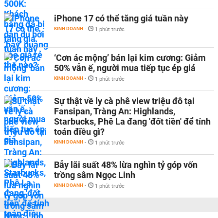
iPhone 17 có thể tăng giá tuần này
KINH DOANH
-
1 phút trước
‘Cơn ác mộng’ bán lại kim cương: Giảm
50% vẫn ế, người mua tiếp tục ép giá
KINH DOANH
-
1 phút trước
Sự thật về ly cà phê view triệu đô tại
Fansipan, Tràng An: Highlands,
Starbucks, Phê La đang 'đốt tiền' để tính
toán điều gì?
KINH DOANH
-
1 phút trước
Bẫy lãi suất 48% lừa nghìn tỷ góp vốn
trồng sâm Ngọc Linh
KINH DOANH
-
1 phút trước