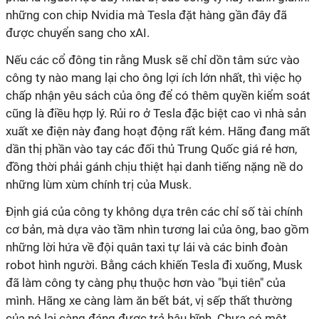
những con chip Nvidia mà Tesla đặt hàng gần đây đã
được chuyển sang cho xAI.
Nếu các cổ đông tin rằng Musk sẽ chỉ dồn tâm sức vào
công ty nào mang lại cho ông lợi ích lớn nhất, thì việc họ
chấp nhận yêu sách của ông để có thêm quyền kiểm soát
cũng là điều hợp lý. Rủi ro ở Tesla đặc biệt cao vì nhà sản
xuất xe điện này đang hoạt động rất kém. Hãng đang mất
dần thị phần vào tay các đối thủ Trung Quốc giá rẻ hơn,
đồng thời phải gánh chịu thiệt hại danh tiếng nặng nề do
những lùm xùm chính trị của Musk.
Định giá của công ty không dựa trên các chỉ số tài chính
cơ bản, mà dựa vào tầm nhìn tương lai của ông, bao gồm
những lời hứa về đội quân taxi tự lái và các binh đoàn
robot hình người. Bằng cách khiến Tesla đi xuống, Musk
đã làm công ty càng phụ thuộc hơn vào "bụi tiên" của
mình. Hãng xe càng làm ăn bết bát, vị sếp thất thường
của nó lại càng đáng được trả hậu hĩnh. Chưa có một