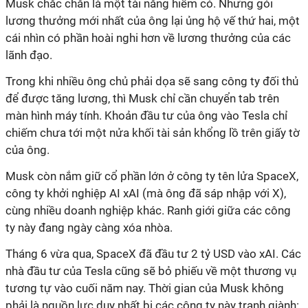
Musk chắc chắn là một tài năng hiếm có. Nhưng gói
lương thưởng mới nhất của ông lại ủng hộ vế thứ hai, một
cái nhìn có phần hoài nghi hơn về lương thưởng của các
lãnh đạo.
Trong khi nhiều ông chủ phải dọa sẽ sang công ty đối thủ
để được tăng lương, thì Musk chỉ cần chuyển tab trên
màn hình máy tính. Khoản đầu tư của ông vào Tesla chỉ
chiếm chưa tới một nửa khối tài sản khổng lồ trên giấy tờ
của ông.
Musk còn nắm giữ cổ phần lớn ở công ty tên lửa SpaceX,
công ty khởi nghiệp AI xAI (mà ông đã sáp nhập với X),
cùng nhiều doanh nghiệp khác. Ranh giới giữa các công
ty này đang ngày càng xóa nhòa.
Tháng 6 vừa qua, SpaceX đã đầu tư 2 tỷ USD vào xAI. Các
nhà đầu tư của Tesla cũng sẽ bỏ phiếu về một thương vụ
tương tự vào cuối năm nay. Thời gian của Musk không
phải là nguồn lực duy nhất bị các công ty này tranh giành: