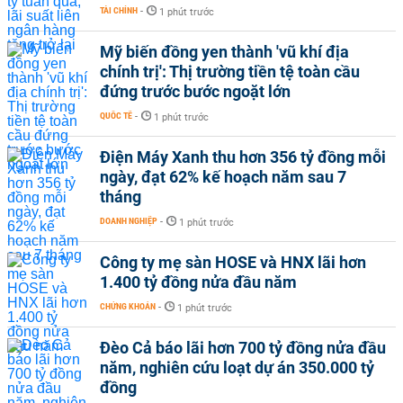
TÀI CHÍNH
-
1 phút trước
Mỹ biến đồng yen thành 'vũ khí địa
chính trị': Thị trường tiền tệ toàn cầu
đứng trước bước ngoặt lớn
QUỐC TẾ
-
1 phút trước
Điện Máy Xanh thu hơn 356 tỷ đồng mỗi
ngày, đạt 62% kế hoạch năm sau 7
tháng
DOANH NGHIỆP
-
1 phút trước
Công ty mẹ sàn HOSE và HNX lãi hơn
1.400 tỷ đồng nửa đầu năm
CHỨNG KHOÁN
-
1 phút trước
Đèo Cả báo lãi hơn 700 tỷ đồng nửa đầu
năm, nghiên cứu loạt dự án 350.000 tỷ
đồng