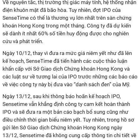
Về nguyên tắc, thị trường thị giác máy tính, hệ thống nhận
điện khuôn mặt đã bão hòa. Tuy nhiên, đợt IPO của
SenseTime có thể là thương vụ lớn nhất trên sàn chứng
khoán Hong Kong trong một tháng. Công ty đã dự kiến
sẽ dành ít nhất 60% số tiền huy động được cho nghiên
cứu và phát triển.
Ngày 10/12, thay vì đưa ra mức giá niêm yết như đã lên
kế hoạch, SenseTime đã tiến hành các cuộc thảo luận
khẩn cấp với Sở Giao dịch Chứng khoán Hong Kong và
các luật sư về tương lai của IPO trước những các báo cáo
về việc công ty này bị đưa vào “danh sách đen” của Mỹ.
Ngày 13/12, sau khi thông báo hoãn kế hoạch IPO,
Sensetime vẫn khẳng định công ty cam kết hoàn thành
IPO và sẽ đưa ra một bản cáo bạch bổ sung cũng như
điều chỉnh thời gian biểu niêm yết. Tuy nhiên, trong hồ sơ
gửi lên Sở Giao dịch Chứng khoán Hong Kong ngày
13/12, Sensetime đã không cung cấp thông tin chi tiết về