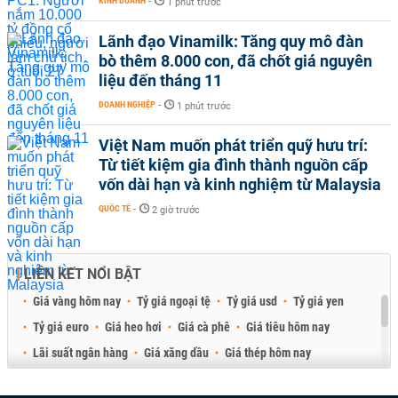
KINH DOANH
-
1 phút trước
Lãnh đạo Vinamilk: Tăng quy mô đàn
bò thêm 8.000 con, đã chốt giá nguyên
liệu đến tháng 11
DOANH NGHIỆP
-
1 phút trước
Việt Nam muốn phát triển quỹ hưu trí:
Từ tiết kiệm gia đình thành nguồn cấp
vốn dài hạn và kinh nghiệm từ Malaysia
QUỐC TẾ
-
2 giờ trước
LIÊN KẾT NỔI BẬT
Giá vàng hôm nay
Tỷ giá ngoại tệ
Tỷ giá usd
Tỷ giá yen
Tỷ giá euro
Giá heo hơi
Giá cà phê
Giá tiêu hôm nay
Lãi suất ngân hàng
Giá xăng dầu
Giá thép hôm nay
Giá sầu riêng
Giá thịt heo
Giá gạo
Giá cao su