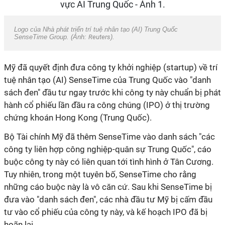
Logo của Nhà phát triển trí tuệ nhân tạo (AI) Trung Quốc
SenseTime Group. (Ảnh:
Reuters
).
Mỹ đã quyết định đưa công ty khởi nghiệp (startup) về trí
tuệ nhân tạo (AI) SenseTime của Trung Quốc vào "danh
sách đen" đầu tư ngay trước khi công ty này chuẩn bị phát
hành cổ phiếu lần đầu ra công chúng (IPO) ở thị trường
chứng khoán Hong Kong (Trung Quốc).
Bộ Tài chính Mỹ đã thêm SenseTime vào danh sách "các
công ty liên hợp công nghiệp-quân sự Trung Quốc", cáo
buộc công ty này có liên quan tới tình hình ở Tân Cương.
Tuy nhiên, trong một tuyên bố, SenseTime cho rằng
những cáo buộc này là vô căn cứ. Sau khi SenseTime bị
đưa vào "danh sách đen", các nhà đầu tư Mỹ bị cấm đầu
tư vào cổ phiếu của công ty này, và kế hoạch IPO đã bị
hoãn lại.