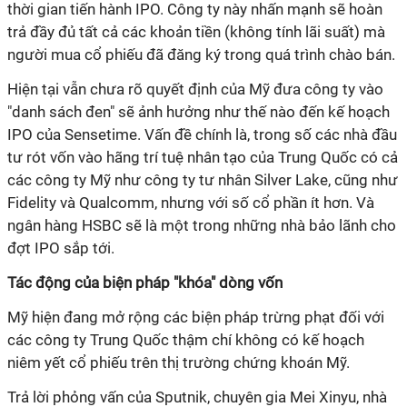
thời gian tiến hành IPO. Công ty này nhấn mạnh sẽ hoàn
trả đầy đủ tất cả các khoản tiền (không tính lãi suất) mà
người mua cổ phiếu đã đăng ký trong quá trình chào bán.
Hiện tại vẫn chưa rõ quyết định của Mỹ đưa công ty vào
"danh sách đen" sẽ ảnh hưởng như thế nào đến kế hoạch
IPO của Sensetime. Vấn đề chính là, trong số các nhà đầu
tư rót vốn vào hãng trí tuệ nhân tạo của Trung Quốc có cả
các công ty Mỹ như công ty tư nhân Silver Lake, cũng như
Fidelity và Qualcomm, nhưng với số cổ phần ít hơn. Và
ngân hàng HSBC sẽ là một trong những nhà bảo lãnh cho
đợt IPO sắp tới.
Tác động của biện pháp "khóa" dòng vốn
Mỹ hiện đang mở rộng các biện pháp trừng phạt đối với
các công ty Trung Quốc thậm chí không có kế hoạch
niêm yết cổ phiếu trên thị trường chứng khoán Mỹ.
Trả lời phỏng vấn của Sputnik, chuyên gia Mei Xinyu, nhà