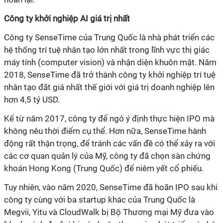
Công ty khởi nghiệp AI giá trị nhất
Công ty SenseTime của Trung Quốc là nhà phát triển các
hệ thống trí tuệ nhân tạo lớn nhất trong lĩnh vực thị giác
máy tính (computer vision) và nhận diện khuôn mặt. Năm
2018, SenseTime đã trở thành công ty khởi nghiệp trí tuệ
nhân tạo đắt giá nhất thế giới với giá trị doanh nghiệp lên
hơn 4,5 tỷ USD.
Kể từ năm 2017, công ty để ngỏ ý định thực hiện IPO mà
không nêu thời điểm cụ thể. Hơn nữa, SenseTime hành
động rất thận trọng, để tránh các vấn đề có thể xảy ra với
các cơ quan quản lý của Mỹ, công ty đã chọn sàn chứng
khoán Hong Kong (Trung Quốc) để niêm yết cổ phiếu.
Tuy nhiên, vào năm 2020, SenseTime đã hoãn IPO sau khi
công ty cùng với ba startup khác của Trung Quốc là
Megvii, Yitu và CloudWalk bị Bộ Thương mại Mỹ đưa vào