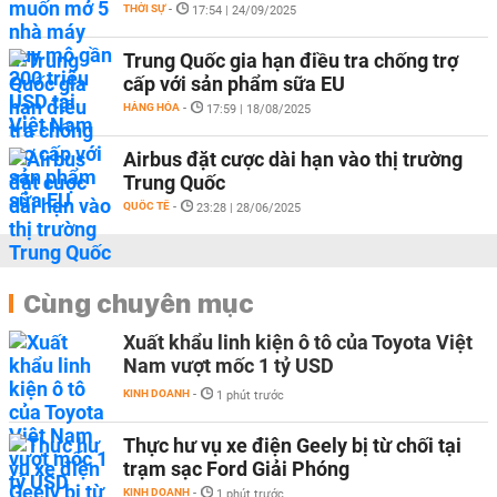
THỜI SỰ
-
17:54 | 24/09/2025
Trung Quốc gia hạn điều tra chống trợ
cấp với sản phẩm sữa EU
HÀNG HÓA
-
17:59 | 18/08/2025
Airbus đặt cược dài hạn vào thị trường
Trung Quốc
QUỐC TẾ
-
23:28 | 28/06/2025
Cùng chuyên mục
Xuất khẩu linh kiện ô tô của Toyota Việt
Nam vượt mốc 1 tỷ USD
KINH DOANH
-
1 phút trước
Thực hư vụ xe điện Geely bị từ chối tại
trạm sạc Ford Giải Phóng
KINH DOANH
-
1 phút trước