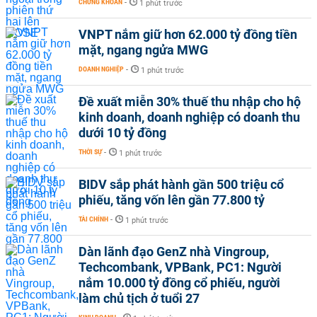
CHỨNG KHOÁN
-
1 phút trước
VNPT nắm giữ hơn 62.000 tỷ đồng tiền
mặt, ngang ngửa MWG
DOANH NGHIỆP
-
1 phút trước
Đề xuất miễn 30% thuế thu nhập cho hộ
kinh doanh, doanh nghiệp có doanh thu
dưới 10 tỷ đồng
THỜI SỰ
-
1 phút trước
BIDV sắp phát hành gần 500 triệu cổ
phiếu, tăng vốn lên gần 77.800 tỷ
TÀI CHÍNH
-
1 phút trước
Dàn lãnh đạo GenZ nhà Vingroup,
Techcombank, VPBank, PC1: Người
nắm 10.000 tỷ đồng cổ phiếu, người
làm chủ tịch ở tuổi 27