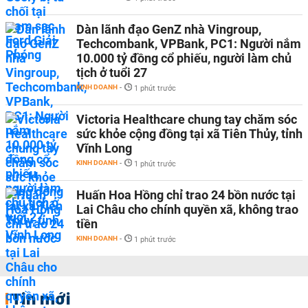
Dàn lãnh đạo GenZ nhà Vingroup,
Techcombank, VPBank, PC1: Người nắm
10.000 tỷ đồng cổ phiếu, người làm chủ
tịch ở tuổi 27
KINH DOANH
-
1 phút trước
Victoria Healthcare chung tay chăm sóc
sức khỏe cộng đồng tại xã Tiên Thủy, tỉnh
Vĩnh Long
KINH DOANH
-
1 phút trước
Huấn Hoa Hồng chỉ trao 24 bồn nước tại
Lai Châu cho chính quyền xã, không trao
tiền
KINH DOANH
-
1 phút trước
Tin mới