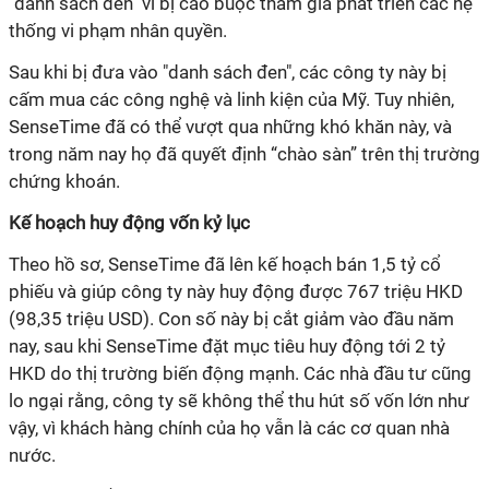
"danh sách đen" vì bị cáo buộc tham gia phát triển các hệ
thống vi phạm nhân quyền.
Sau khi bị đưa vào "danh sách đen", các công ty này bị
cấm mua các công nghệ và linh kiện của Mỹ. Tuy nhiên,
SenseTime đã có thể vượt qua những khó khăn này, và
trong năm nay họ đã quyết định “chào sàn” trên thị trường
chứng khoán.
Kế hoạch huy động vốn kỷ lục
Theo hồ sơ, SenseTime đã lên kế hoạch bán 1,5 tỷ cổ
phiếu và giúp công ty này huy động được 767 triệu HKD
(98,35 triệu USD). Con số này bị cắt giảm vào đầu năm
nay, sau khi SenseTime đặt mục tiêu huy động tới 2 tỷ
HKD do thị trường biến động mạnh. Các nhà đầu tư cũng
lo ngại rằng, công ty sẽ không thể thu hút số vốn lớn như
vậy, vì khách hàng chính của họ vẫn là các cơ quan nhà
nước.