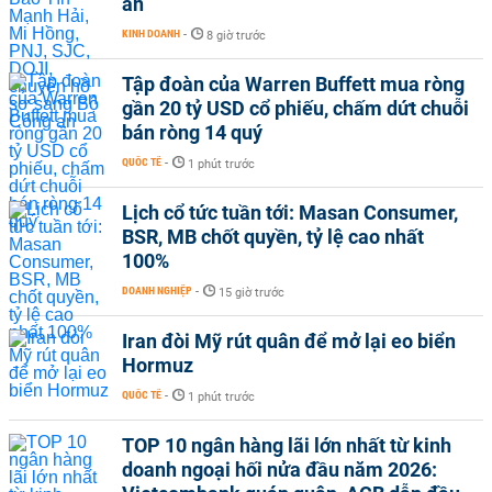
an
KINH DOANH
-
8 giờ trước
Tập đoàn của Warren Buffett mua ròng
gần 20 tỷ USD cổ phiếu, chấm dứt chuỗi
bán ròng 14 quý
QUỐC TẾ
-
1 phút trước
Lịch cổ tức tuần tới: Masan Consumer,
BSR, MB chốt quyền, tỷ lệ cao nhất
100%
DOANH NGHIỆP
-
15 giờ trước
Iran đòi Mỹ rút quân để mở lại eo biển
Hormuz
QUỐC TẾ
-
1 phút trước
TOP 10 ngân hàng lãi lớn nhất từ kinh
doanh ngoại hối nửa đầu năm 2026: