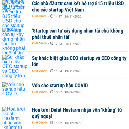
Các nhà đầu tư cam kết hỗ trợ 815 triệu USD
cho các startup Việt Nam
KINH DOANH
-
14:17 | 26/11/2020
'Startup cần tự xây dựng nhân tài chứ không
phải thuê nhân tài'
KINH DOANH
-
17:23 | 25/11/2020
Sự khác biệt giữa CEO startup và CEO công ty
lớn
KINH DOANH
-
11:54 | 19/11/2020
Vốn cho startup hậu COVID
KINH DOANH
-
10:37 | 18/06/2020
Hoa tươi Dalat Hasfarm nhận vốn ‘khủng’ từ
quỹ ngoại
KINH DOANH
-
11:22 | 10/12/2019