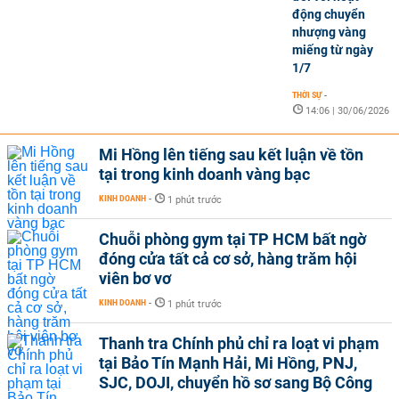
động chuyển
nhượng vàng
miếng từ ngày
1/7
THỜI SỰ
-
14:06 | 30/06/2026
Mi Hồng lên tiếng sau kết luận về tồn
tại trong kinh doanh vàng bạc
KINH DOANH
-
1 phút trước
Chuỗi phòng gym tại TP HCM bất ngờ
đóng cửa tất cả cơ sở, hàng trăm hội
viên bơ vơ
KINH DOANH
-
1 phút trước
Thanh tra Chính phủ chỉ ra loạt vi phạm
tại Bảo Tín Mạnh Hải, Mi Hồng, PNJ,
SJC, DOJI, chuyển hồ sơ sang Bộ Công