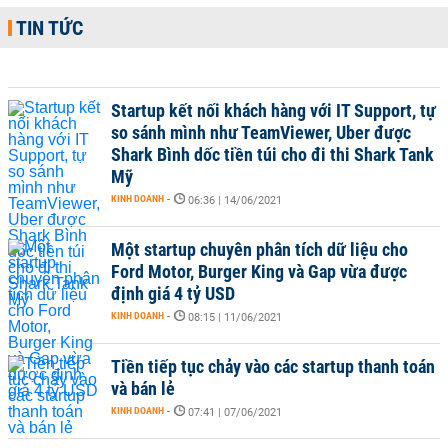
TIN TỨC
Startup kết nối khách hàng với IT Support, tự
so sánh mình như TeamViewer, Uber được
Shark Bình dốc tiền túi cho đi thi Shark Tank
Mỹ
KINH DOANH
-
06:36 | 14/06/2021
Một startup chuyên phân tích dữ liệu cho
Ford Motor, Burger King và Gap vừa được
định giá 4 tỷ USD
KINH DOANH
-
08:15 | 11/06/2021
Tiền tiếp tục chảy vào các startup thanh toán
và bán lẻ
KINH DOANH
-
07:41 | 07/06/2021