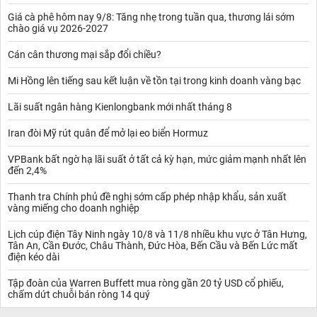
Giá cà phê hôm nay 9/8: Tăng nhẹ trong tuần qua, thương lái sớm
chào giá vụ 2026-2027
Cán cân thương mại sắp đổi chiều?
Mi Hồng lên tiếng sau kết luận về tồn tại trong kinh doanh vàng bạc
Lãi suất ngân hàng Kienlongbank mới nhất tháng 8
Iran đòi Mỹ rút quân để mở lại eo biển Hormuz
VPBank bất ngờ hạ lãi suất ở tất cả kỳ hạn, mức giảm mạnh nhất lên
đến 2,4%
Thanh tra Chính phủ đề nghị sớm cấp phép nhập khẩu, sản xuất
vàng miếng cho doanh nghiệp
Lịch cúp điện Tây Ninh ngày 10/8 và 11/8 nhiều khu vực ở Tân Hưng,
Tân An, Cần Đước, Châu Thành, Đức Hòa, Bến Cầu và Bến Lức mất
điện kéo dài
Tập đoàn của Warren Buffett mua ròng gần 20 tỷ USD cổ phiếu,
chấm dứt chuỗi bán ròng 14 quý