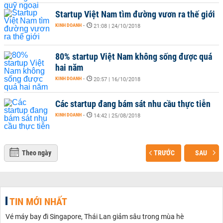
Startup Việt Nam tìm đường vươn ra thế giới
KINH DOANH
-
21:08 | 24/10/2018
80% startup Việt Nam không sống được quá
hai năm
KINH DOANH
-
20:57 | 16/10/2018
Các startup đang bám sát nhu cầu thực tiễn
KINH DOANH
-
14:42 | 25/08/2018
Theo ngày
TRƯỚC
SAU
TIN MỚI NHẤT
Vé máy bay đi Singapore, Thái Lan giảm sâu trong mùa hè