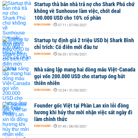
Startup thà bán nhà trả nợ cho Shark Phú chứ
không về Sunhouse làm việc, chốt deal
100.000 USD cho 10% cổ phần
KINH DOANH
-
07:11 | 07/06/2021
Startup tự định giá 2 triệu USD bị Shark Bình
chỉ trích: Có điên mới đầu tư
KINH DOANH
-
06:35 | 07/06/2021
Nhà sáng lập mang hai dòng máu Việt-Canada
gọi vốn 200.000 USD cho startup ống hút
thiên nhiên
KINH DOANH
-
10:24 | 31/05/2021
Founder gốc Việt tại Phần Lan xin lỗi đồng
hương khi hủy thư mời nhận việc sát ngày đi
làm chính thức
KINH DOANH
-
07:45 | 08/05/2021