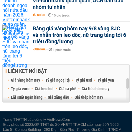
Vietcombank quán quân, ACB dẫn đầu
nhóm tư nhân
TÀI CHÍNH
-
15 giờ trước
Bảng giá vàng hôm nay 9/8 vàng SJC
và nhẫn tròn leo dốc, nữ trang tăng tới 6
triệu đồng/lượng
HÀNG HÓA
-
1 phút trước
LIÊN KẾT NỔI BẬT
Giá vàng hôm nay
Tỷ giá ngoại tệ
Tỷ giá usd
Tỷ giá yen
Tỷ giá euro
Giá heo hơi
Giá cà phê
Giá tiêu hôm nay
Lãi suất ngân hàng
Giá xăng dầu
Giá thép hôm nay
Giá sầu riêng
Giá thịt heo
Giá gạo
Giá cao su
Best Retail Brokers
Diễn đàn đầu tư Việt Nam 2026
Trang TTĐTTH của công ty VietNewsCorp
Giấy phép số 3323/GP-TTĐT do Sở VH&TT TP.HCM cấp ngày 20/3/2026
Lầu 5 - Compa Building - 293 Điện Biên Phủ - Phường Gia Định - TP.HCM