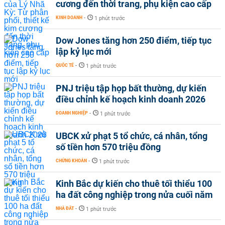
cương đến thời trang, phụ kiện cao cấp
KINH DOANH
-
1 phút trước
Dow Jones tăng hơn 250 điểm, tiếp tục
lập kỷ lục mới
QUỐC TẾ
-
1 phút trước
PNJ triệu tập họp bất thường, dự kiến
điều chỉnh kế hoạch kinh doanh 2026
DOANH NGHIỆP
-
1 phút trước
UBCK xử phạt 5 tổ chức, cá nhân, tổng
số tiền hơn 570 triệu đồng
CHỨNG KHOÁN
-
1 phút trước
Kinh Bắc dự kiến cho thuê tối thiểu 100
ha đất công nghiệp trong nửa cuối năm
NHÀ ĐẤT
-
1 phút trước