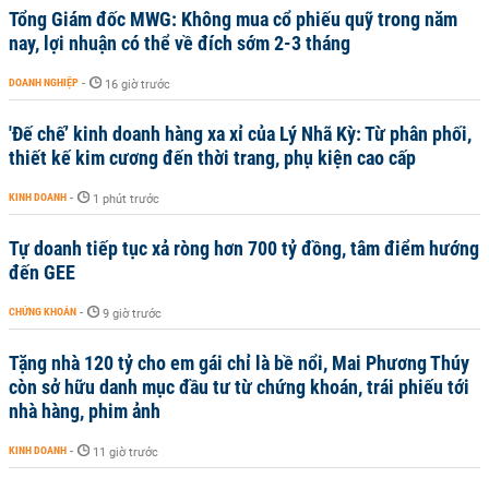
Tổng Giám đốc MWG: Không mua cổ phiếu quỹ trong năm
nay, lợi nhuận có thể về đích sớm 2-3 tháng
DOANH NGHIỆP
-
16 giờ trước
'Đế chế’ kinh doanh hàng xa xỉ của Lý Nhã Kỳ: Từ phân phối,
thiết kế kim cương đến thời trang, phụ kiện cao cấp
KINH DOANH
-
1 phút trước
Tự doanh tiếp tục xả ròng hơn 700 tỷ đồng, tâm điểm hướng
đến GEE
CHỨNG KHOÁN
-
9 giờ trước
Tặng nhà 120 tỷ cho em gái chỉ là bề nổi, Mai Phương Thúy
còn sở hữu danh mục đầu tư từ chứng khoán, trái phiếu tới
nhà hàng, phim ảnh
KINH DOANH
-
11 giờ trước