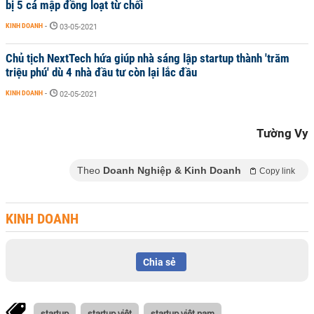
bị 5 cá mập đồng loạt từ chối
KINH DOANH
-
03-05-2021
Chủ tịch NextTech hứa giúp nhà sáng lập startup thành 'trăm
triệu phú' dù 4 nhà đầu tư còn lại lắc đầu
KINH DOANH
-
02-05-2021
Tường Vy
Theo
Doanh Nghiệp & Kinh Doanh
Copy link
KINH DOANH
Chia sẻ
startup
startup việt
startup việt nam