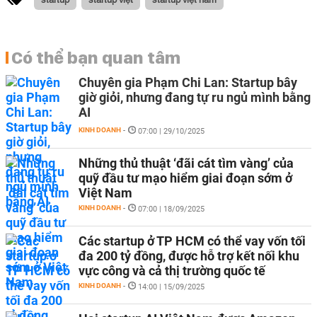
Có thể bạn quan tâm
Chuyên gia Phạm Chi Lan: Startup bây
giờ giỏi, nhưng đang tự ru ngủ mình bằng
AI
KINH DOANH
-
07:00 | 29/10/2025
Những thủ thuật ‘đãi cát tìm vàng’ của
quỹ đầu tư mạo hiểm giai đoạn sớm ở
Việt Nam
KINH DOANH
-
07:00 | 18/09/2025
Các startup ở TP HCM có thể vay vốn tối
đa 200 tỷ đồng, được hỗ trợ kết nối khu
vực công và cả thị trường quốc tế
KINH DOANH
-
14:00 | 15/09/2025