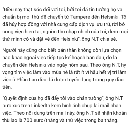
"Điều này thật sốc đối với tôi, bởi tôi đã tin tưởng họ và
chuẩn bị mọi thứ để chuyển từ Tampere đến Helsinki. Tôi
đã hủy hợp đồng với nhà cung cấp dịch vụ lưu trú, rời bỏ
công việc hiện tại, nguồn thu nhập chính của tôi, đem mọi
thứ mình có và đặt vé đến Helsinki", ông N.T chia sẻ.
Người này cũng cho biết bản thân không còn lựa chọn
nào khác ngoài việc tiếp tục kế hoạch ban đầu, đó là
chuyển đến Helsinki vào ngày hôm sau. Theo ông N.T, hy
vọng tìm việc làm vào mùa hè là rất ít vì hầu hết vị trí làm
việc ở Phần Lan đều đã được tuyển dụng trong quý đầu
tiên.
"Quyết định của họ đã đẩy tôi vào chân tường", ông N.T
bức xúc trên LinkedIn kèm hình ảnh chụp lại mail nhận
việc. Theo nội dung trên mail này, ông N.T sẽ nhận khoản
thù lao là 700 euro/tháng và thử việc trong ba tháng.