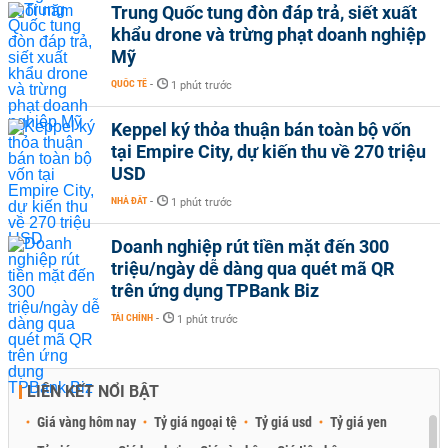
Trung Quốc tung đòn đáp trả, siết xuất
khẩu drone và trừng phạt doanh nghiệp
Mỹ
QUỐC TẾ
-
1 phút trước
Keppel ký thỏa thuận bán toàn bộ vốn
tại Empire City, dự kiến thu về 270 triệu
USD
NHÀ ĐẤT
-
1 phút trước
Doanh nghiệp rút tiền mặt đến 300
triệu/ngày dễ dàng qua quét mã QR
trên ứng dụng TPBank Biz
TÀI CHÍNH
-
1 phút trước
LIÊN KẾT NỔI BẬT
Giá vàng hôm nay
Tỷ giá ngoại tệ
Tỷ giá usd
Tỷ giá yen