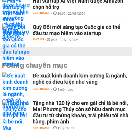
Hai startup AI Việt Nam được Amazon
chọn hỗ trợ
KINH DOANH
-
10:00 | 22/09/2024
Quỹ Đổi mới sáng tạo Quốc gia có thể
đầu tư mạo hiểm vào startup
THỜI SỰ
-
08:31 | 25/07/2024
Cùng chuyên mục
Đề xuất kinh doanh kim cương là ngành,
nghề có điều kiện như vàng
KINH DOANH
-
8 giờ trước
Tặng nhà 120 tỷ cho em gái chỉ là bề nổi,
Mai Phương Thúy còn sở hữu danh mục
đầu tư từ chứng khoán, trái phiếu tới nhà
hàng, phim ảnh
KINH DOANH
-
11 giờ trước