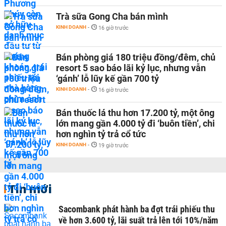
Trà sữa Gong Cha bán mình
KINH DOANH
-
16 giờ trước
Bán phòng giá 180 triệu đồng/đêm, chủ
resort 5 sao báo lãi kỷ lục, nhưng vẫn
‘gánh’ lỗ lũy kế gần 700 tỷ
KINH DOANH
-
16 giờ trước
Bán thuốc lá thu hơn 17.200 tỷ, một ông
lớn mang gần 4.000 tỷ đi ‘buôn tiền’, chi
hơn nghìn tỷ trả cổ tức
KINH DOANH
-
19 giờ trước
Tin mới
Sacombank phát hành ba đợt trái phiếu thu
về hơn 3.600 tỷ, lãi suất trả lên tới 10%/năm