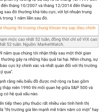
 đến tháng 10/2007 và tháng 12/2014 đến tháng
ng sau đó thường khá tiêu cực, với lợi nhuận trung
% trong 1 năm liền sau đó.
hạm mức cao nhất 52 tuần, đồng thời chỉ số VIX cao
hất 52 tuần. Nguồn: MarketWatch.
19 năm qua chúng tôi nhận thấy sau một thời gian
 thường gây ra những hậu quả tai hại. Nhìn chung, sự
 báo cực kỳ chính xác và nhất quán đối với thị trường
ỷ qua".
mạnh rằng nếu biểu đồ được mở rộng ra bao gồm
 thập niên 1990 thì mối quan hệ giữa S&P 500 và
g có hệ quả xấu nào.
n tiếp theo phụ thuộc rất nhiều vào tình hình thị
 là "thị trường giá lên mạnh mẽ trăm năm có một" hay