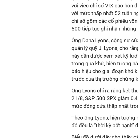
với việc chỉ số VIX cao hơn 
với mức thấp nhất 52 tuần ng
chỉ số gồm các cổ phiếu vốn
500 tiếp tục ghi nhận những 
Ông Dana Lyons, cộng sự củ
quản lý quỹ J. Lyons, cho rằ
này cần được xem xét kỹ lưỡ
trong quá khứ, hiện tượng n
báo hiệu cho giai đoạn khó k
trước của thị trường chứng 
Ông Lyons chỉ ra rằng kết th
21/8, S&P 500 SPX giảm 0,4
mức đóng cửa thấp nhất tron
Theo ông Lyons, hiện tượng n
đó đều là “thời kỳ bất hạnh” 
Biểu đồ dưới đây cho thấy, 