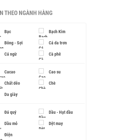
IN THEO NGÀNH HÀNG
Bạc
Bạch Kim
Bông - Sợi
Cá da trơn
Cá ngừ
Cà phê
Cacao
Cao su
Chất dẻo
Chè
Da giày
Đá quý
Dầu - Hạt dầu
Dầu mỏ
Dệt may
Điện