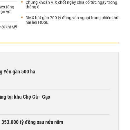
Chứng khoán VIX chốt ngày chia cổ tức ngay trong
nes tăng
tháng 8
uận với
DMX hút gần 700 tỷ đồng vốn ngoại trong phiên thứ
hai lên HOSE
mới khi Mỹ
g Yên gần 500 ha
ng tại khu Chợ Gà - Gạo
ần 353.000 tỷ đồng sau nửa năm