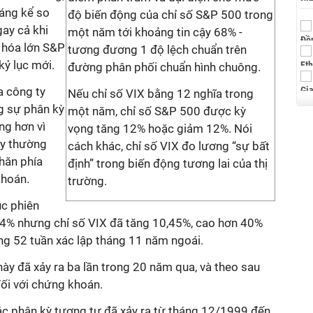
đáng kể so
độ biến động của chỉ số S&P 500 trong
ay cả khi
một năm tới khoảng tin cậy 68% -
 hóa lớn S&P
tương đương 1 độ lệch chuẩn trên
kỷ lục mới.
đường phân phối chuẩn hình chuông.
a công ty
Nếu chỉ số VIX bằng 12 nghĩa trong
ng sự phân kỳ
một năm, chỉ số S&P 500 được kỳ
ng hơn vì
vọng tăng 12% hoặc giảm 12%. Nói
ày thường
cách khác, chỉ số VIX đo lương “sự bất
hăn phía
định” trong biến động tương lai của thị
khoán.
trường.
úc phiên
4% nhưng chỉ số VIX đã tăng 10,45%, cao hơn 40%
g 52 tuần xác lập tháng 11 năm ngoái.
ày đã xảy ra ba lần trong 20 năm qua, và theo sau
đối với chứng khoán.
các phân kỳ tương tự đã xảy ra từ tháng 12/1999 đến