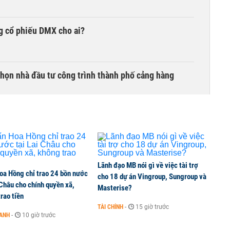
g cổ phiếu DMX cho ai?
chọn nhà đầu tư công trình thành phố cảng hàng
TCK, ai đã mua vào?
Lãnh đạo MB nói gì về việc tài trợ
oa Hồng chỉ trao 24 bồn nước
ine, lao động công trình đóng BHXH bắt buộc
cho 18 dự án Vingroup, Sungroup và
 Châu cho chính quyền xã,
Masterise?
rao tiền
TÀI CHÍNH
-
15 giờ trước
OANH
-
10 giờ trước
 Văn Khoa bị khởi tố