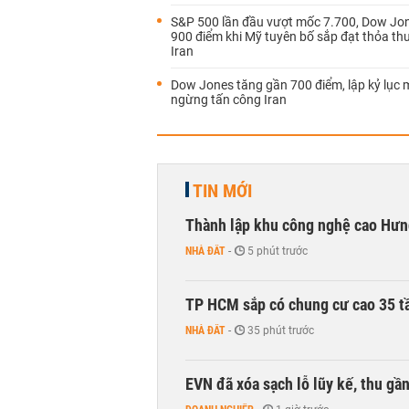
S&P 500 lần đầu vượt mốc 7.700, Dow Jo
900 điểm khi Mỹ tuyên bố sắp đạt thỏa th
Iran
Dow Jones tăng gần 700 điểm, lập kỷ lục 
ngừng tấn công Iran
TIN MỚI
Thành lập khu công nghệ cao Hưn
NHÀ ĐẤT
-
5 phút trước
TP HCM sắp có chung cư cao 35 tầ
NHÀ ĐẤT
-
35 phút trước
EVN đã xóa sạch lỗ lũy kế, thu g