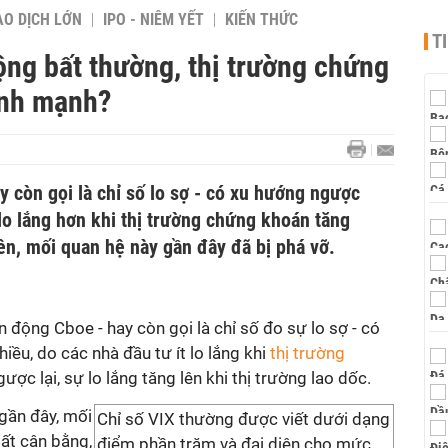
AO DỊCH LỚN
IPO - NIÊM YẾT
KIẾN THỨC
T
ộng bất thường, thị trường chứng
ỉnh mạnh?
y còn gọi là chỉ số lo sợ - có xu hướng ngược
 lo lắng hơn khi thị trường chứng khoán tăng
ên, mối quan hệ này gần đây đã bị phá vỡ.
n động Cboe - hay còn gọi là chỉ số đo sự lo sợ - có
ều, do các nhà đầu tư ít lo lắng khi
thị trường
ợc lại, sự lo lắng tăng lên khi thị trường lao dốc.
gần đây, mối
Chỉ số VIX thường được viết dưới dạng
ất cân bằng,
điểm phần trăm và đại diện cho mức