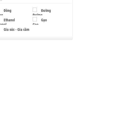
Đồng
Đường
Ethanol
Gạo
Gia súc - Gia cầm
Giấy
Gỗ
Hạt điều
Hồ tiêu - Hạt tiêu
Khí đốt
Kim loại khác
Mắc ca
Muối
Ngũ cốc
Nhựa - Hạt nhựa
Palladium
Phân bón