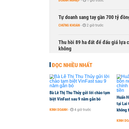
DOANH NGHIỆP
-
1 giờ trước
Tự doanh sang tay gần 700 tỷ đồn
CHỨNG KHOÁN
-
2 giờ trước
Thu hồi 89 ha đất để đấu giá lựa 
không
NHÀ ĐẤT
-
2 giờ trước
ĐỌC NHIỀU NHẤT
Dòng tiền ngoại bất ngờ trở lại T
CHỨNG KHOÁN
-
2 giờ trước
Bà Lê Thị Thu Thủy gửi lời chào tạm
Huấn H
Kiến nghị đưa người bán hàng onl
biệt VinFast sau 9 năm gắn bó
tại Lai
THỜI SỰ
-
2 giờ trước
không t
KINH DOANH
-
4 giờ trước
KINH D
TikToker Khánh Sky, Vua Quạt, Hồ