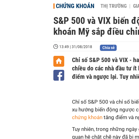
CHỨNG KHOÁN
THỊ TRƯỜNG
GI
S&P 500 và VIX biến đ
khoán Mỹ sắp điều ch
13:49 | 31/08/2018
Chia sẻ
Chỉ số S&P 500 và VIX - ha
chiều do các nhà đầu tư ít
điểm và ngược lại. Tuy nhi
Chỉ số S&P 500 và chỉ số biế
xu hướng biến động ngược chi
chứng khoán
tăng điểm và ngư
Tuy nhiên, trong những ngày 
quan hệ chặt chẽ này đã bị m