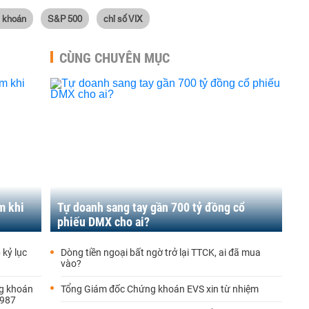
g khoán
S&P 500
chỉ số VIX
CÙNG CHUYÊN MỤC
m khi
Tự doanh sang tay gần 700 tỷ đồng cổ
phiếu DMX cho ai?
 kỷ lục
Dòng tiền ngoại bất ngờ trở lại TTCK, ai đã mua
vào?
ng khoán
Tổng Giám đốc Chứng khoán EVS xin từ nhiệm
1987