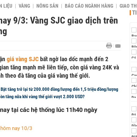
 LIỆU
VÀNG
NÔNG SẢN
BÁO CÁO NGÀNH HÀNG
GIAO T
T
ay 9/3: Vàng SJC giao dịch trên
ng
hận
giá vàng SJC
bất ngờ lao dốc mạnh đến 2
gian tăng mạnh mẽ liên tiếp, còn giá vàng 24K và
h theo đà tăng của giá vàng thế giới.
 Bật tăng trở lại từ 200.000 đồng/lượng đến 1,5 triệu đồng/lượng
Còn tăng nữa khi vàng thế giới vượt 2.000 USD?
ay tại các hệ thống lúc 11h40 ngày
g hôm nay 10/3