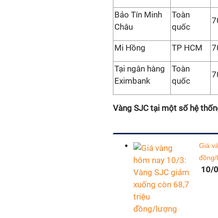
Bảo Tín Minh
Toàn
7
Châu
quốc
Mi Hồng
TP HCM
7
Tại ngân hàng
Toàn
7
Eximbank
quốc
Vàng SJC tại một số hệ thốn
Giá v
đồng/
10/