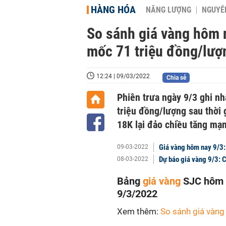
HÀNG HÓA
NĂNG LƯỢNG
NGUYÊN
So sánh giá vàng hôm n
mốc 71 triệu đồng/lượ
12:24 | 09/03/2022
Chia sẻ
Phiên trưa ngày 9/3 ghi n
triệu đồng/lượng sau thời 
18K lại đảo chiều tăng mạn
Giá vàng hôm nay 9/3:
09-03-2022
Dự báo giá vàng 9/3: 
08-03-2022
Bảng
giá vàng
SJC hôm n
9/3/2022
Xem thêm:
So sánh giá vàn