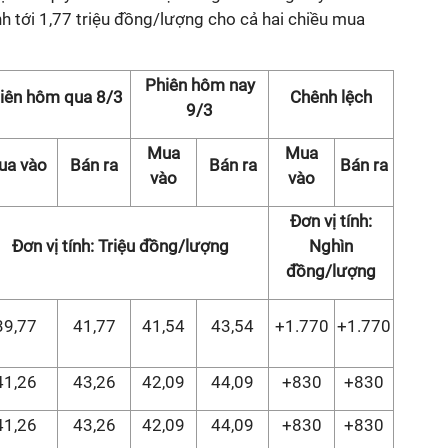
h tới 1,77 triệu đồng/lượng cho cả hai chiều mua
Phiên hôm nay
iên hôm qua 8/3
Chênh lệch
9/3
Mua
Mua
ua vào
Bán ra
Bán ra
Bán ra
vào
vào
Đơn vị tính:
Đơn vị tính: Triệu đồng/lượng
Nghìn
đồng/lượng
39,77
41,77
41,54
43,54
+1.770
+1.770
41,26
43,26
42,09
44,09
+830
+830
41,26
43,26
42,09
44,09
+830
+830