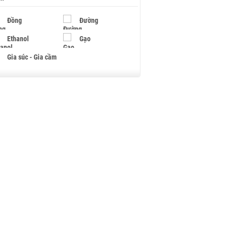
Đồng
Đường
Ethanol
Gạo
Gia súc - Gia cầm
Giấy
Gỗ
Hạt điều
Hồ tiêu - Hạt tiêu
Khí đốt
Kim loại khác
Mắc ca
Muối
Ngũ cốc
Nhựa - Hạt nhựa
Palladium
Phân bón