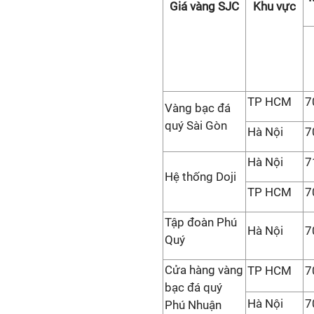
Giá vàng SJC
Khu vực
TP HCM
7
Vàng bạc đá
quý Sài Gòn
Hà Nội
7
Hà Nội
7
Hệ thống Doji
TP HCM
7
Tập đoàn Phú
Hà Nội
7
Quý
Cửa hàng vàng
TP HCM
7
bạc đá quý
Hà Nội
7
Phú Nhuận