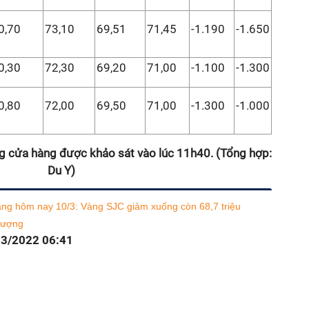
0,70
73,10
69,51
71,45
-1.190
-1.650
0,30
72,30
69,20
71,00
-1.100
-1.300
0,80
72,00
69,50
71,00
-1.300
-1.000
g cửa hàng được khảo sát vào lúc 11h40. (Tổng hợp:
Du Y)
àng hôm nay 10/3: Vàng SJC giảm xuống còn 68,7 triệu
lượng
03/2022 06:41