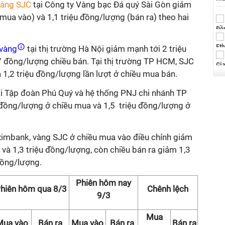
vàng SJC
tại Công ty Vàng bạc Đá quý Sài Gòn giảm
mua vào) và 1,1 triệu đồng/lượng (bán ra) theo hai
 vàng
tại thị trường Hà Nội giảm mạnh tới 2 triệu
 đồng/lượng chiều bán. Tại thị trường TP HCM, SJC
 1,2 triệu đồng/lượng lần lượt ở chiều mua bán.
tại Tập đoàn Phú Quý và hệ thống PNJ chi nhánh TP
đồng/lượng ở chiều mua và 1,5 triệu đồng/lượng ở
imbank, vàng SJC ở chiều mua vào điều chỉnh giảm
 và 1,3 triệu đồng/lượng, còn chiều bán ra giảm 1,3
đồng/lượng.
Phiên hôm nay
hiên hôm qua 8/3
Chênh lệch
9/3
Mua
Mua vào
Bán ra
Mua vào
Bán ra
Bán ra