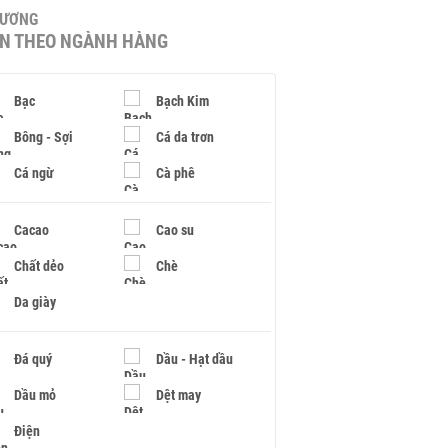
HƯƠNG
IN THEO NGÀNH HÀNG
Bạc
Bạch Kim
Bông - Sợi
Cá da trơn
Cá ngừ
Cà phê
Cacao
Cao su
Chất dẻo
Chè
Da giày
Đá quý
Dầu - Hạt dầu
Dầu mỏ
Dệt may
Điện