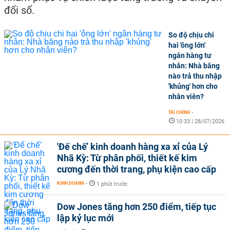
đổi số.
So độ chịu chi
hai 'ông lớn'
ngân hàng tư
nhân: Nhà băng
nào trả thu nhập
'khủng' hơn cho
nhân viên?
TÀI CHÍNH
-
10:33 | 28/07/2026
'Đế chế’ kinh doanh hàng xa xỉ của Lý
Nhã Kỳ: Từ phân phối, thiết kế kim
cương đến thời trang, phụ kiện cao cấp
KINH DOANH
-
1 phút trước
Dow Jones tăng hơn 250 điểm, tiếp tục
lập kỷ lục mới