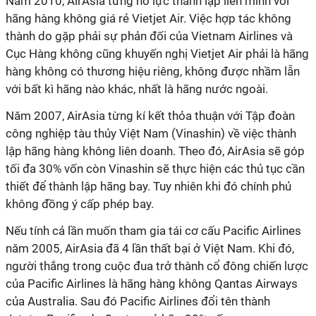
Năm 2010, AirAsia từng nỗ lực thành lập liên minh với
hãng hàng không giá rẻ Vietjet Air. Việc hợp tác không
thành do gặp phải sự phản đối của Vietnam Airlines và
Cục Hàng không cũng khuyến nghị Vietjet Air phải là hãng
hàng không có thương hiệu riêng, không được nhầm lẫn
với bất kì hãng nào khác, nhất là hãng nước ngoài.
Năm 2007, AirAsia từng kí kết thỏa thuận với Tập đoàn
công nghiệp tàu thủy Việt Nam (Vinashin) về việc thành
lập hãng hàng không liên doanh. Theo đó, AirAsia sẽ góp
tối đa 30% vốn còn Vinashin sẽ thực hiện các thủ tục cần
thiết để thành lập hãng bay. Tuy nhiên khi đó chính phủ
không đồng ý cấp phép bay.
Nếu tính cả lần muốn tham gia tái cơ cấu Pacific Airlines
năm 2005, AirAsia đã 4 lần thất bại ở Việt Nam. Khi đó,
người thắng trong cuộc đua trở thành cổ đông chiến lược
của Pacific Airlines là hãng hàng không Qantas Airways
của Australia. Sau đó Pacific Airlines đổi tên thành