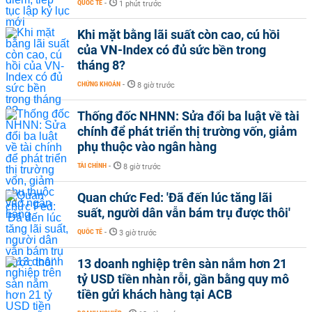
QUỐC TẾ
-
1 phút trước
Khi mặt bằng lãi suất còn cao, cú hồi
của VN-Index có đủ sức bền trong
tháng 8?
CHỨNG KHOÁN
-
8 giờ trước
Thống đốc NHNN: Sửa đổi ba luật về tài
chính để phát triển thị trường vốn, giảm
phụ thuộc vào ngân hàng
TÀI CHÍNH
-
8 giờ trước
Quan chức Fed: 'Đã đến lúc tăng lãi
suất, người dân vẫn bám trụ được thôi'
QUỐC TẾ
-
3 giờ trước
13 doanh nghiệp trên sàn nắm hơn 21
tỷ USD tiền nhàn rỗi, gần bằng quy mô
tiền gửi khách hàng tại ACB