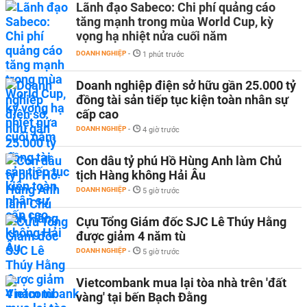
Lãnh đạo Sabeco: Chi phí quảng cáo
tăng mạnh trong mùa World Cup, kỳ
vọng hạ nhiệt nửa cuối năm
DOANH NGHIỆP
-
1 phút trước
Doanh nghiệp điện sở hữu gần 25.000 tỷ
đồng tài sản tiếp tục kiện toàn nhân sự
cấp cao
DOANH NGHIỆP
-
4 giờ trước
Con dâu tỷ phú Hồ Hùng Anh làm Chủ
tịch Hàng không Hải Âu
DOANH NGHIỆP
-
5 giờ trước
Cựu Tổng Giám đốc SJC Lê Thúy Hằng
được giảm 4 năm tù
DOANH NGHIỆP
-
5 giờ trước
Vietcombank mua lại tòa nhà trên 'đất
vàng' tại bến Bạch Đằng