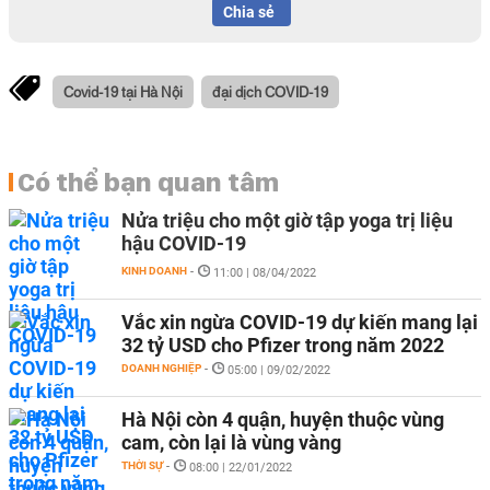
Chia sẻ
Covid-19 tại Hà Nội
đại dịch COVID-19
Có thể bạn quan tâm
Nửa triệu cho một giờ tập yoga trị liệu
hậu COVID-19
KINH DOANH
-
11:00 | 08/04/2022
Vắc xin ngừa COVID-19 dự kiến mang lại
32 tỷ USD cho Pfizer trong năm 2022
DOANH NGHIỆP
-
05:00 | 09/02/2022
Hà Nội còn 4 quận, huyện thuộc vùng
cam, còn lại là vùng vàng
THỜI SỰ
-
08:00 | 22/01/2022