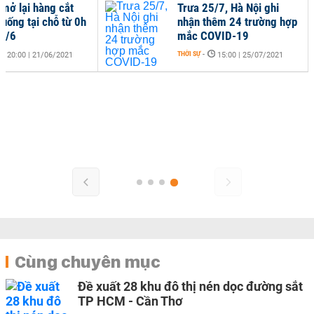
 mở lại hàng cắt
Trưa 25/7, Hà Nội ghi
 uống tại chỗ từ 0h
nhận thêm 24 trường hợp
2/6
mắc COVID-19
THỜI SỰ
-
20:00 | 21/06/2021
15:00 | 25/07/2021
Cùng chuyên mục
Đề xuất 28 khu đô thị nén dọc đường sắt
TP HCM - Cần Thơ