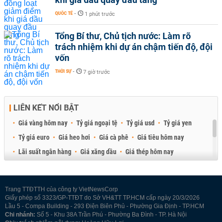
QUỐC TẾ
-
1 phút trước
Tổng Bí thư, Chủ tịch nước: Làm rõ
trách nhiệm khi dự án chậm tiến độ, đội
vốn
THỜI SỰ
-
7 giờ trước
LIÊN KẾT NỔI BẬT
Giá vàng hôm nay
Tỷ giá ngoại tệ
Tỷ giá usd
Tỷ giá yen
Tỷ giá euro
Giá heo hơi
Giá cà phê
Giá tiêu hôm nay
Lãi suất ngân hàng
Giá xăng dầu
Giá thép hôm nay
Giá sầu riêng
Giá thịt heo
Giá gạo
Giá cao su
Best Retail Brokers
Diễn đàn đầu tư Việt Nam 2026
Trang TTĐTTH của công ty VietNewsCorp
Giấy phép số 3323/GP-TTĐT do Sở VH&TT TP.HCM cấp ngày 20/3/2026
Lầu 5 - Compa Building - 293 Điện Biên Phủ - Phường Gia Định - TP.HCM
Chi nhánh:
Số 5 - Khu 38A Trần Phú - Phường Ba Đình - TP. Hà Nội