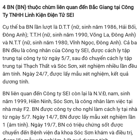
4
BN
(BN) thuộc chùm liên quan đến Bắc Giang tại Công
Ty TNHH Linh Kiện Điện Tử SEI
Cụ thể ba BN lần lượt là D.T.T (nữ, sinh năm 1986, Hải Bối,
Đông Anh); T.T.H (nữ, sinh năm 1990, Võng La, Đông Anh)
và N.T.T (nữ, sinh năm 1980, Vĩnh Ngọc, Đông Anh). Cả ba
BN đều là công nhân của Công ty SEI, được cách ly tập
trung tại công ty từ ngày 5/7, sau đó chuyển cách ly tập
trung tại Thạch Thất và Sóc Sơn, xét nghiệm nhiều lần đều
âm tính. Ngày 24/7, được lấy mẫu xét nghiệm, kết quả
dương tính.
BN liên quan đến Công ty SEI còn lại là N.V.Đ, nam, sinh
năm 1999, Hiền Ninh, Sóc Sơn, là công nhân làm việc tại
nhà máy F2.
BN
được công ty cho nghỉ làm cách ly tại nhà
từ ngày 5/7. Ngày 14/7,
BN
được lấy mẫu xét nghiệm lần
1 (âm tính). Ngày 19/7,
BN
có triệu chứng sốt được
chuyển đến Bệnh viện đa khoa Sóc Sơn khám và điều trị,