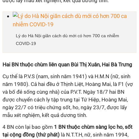
được lấy mẫu xét nghiệm, kết quả dương tính.
Lý do Hà Nội giãn cách dù mới có hơn 700 ca nhiễm
COVID-19
Hai BN thuộc chùm liên quan Bùi Thị Xuân, Hai Bà Trưng
Cụ thể là P.V.S (nam, sinh năm 1941) và H.M.N (nữ, sinh
năm 1980). Cả hai đều ở Thịnh Liệt, Hoàng Mai, là F1 (vợ
và bố đẻ sống cùng nhà) của P.V.T. Ngày 18/7 hai BN
được chuyển cách ly tập trung tại Tứ Hiệp, Hoàng Mai,
ngày 22/7 có triệu chứng sốt, ho, ngày 23/7, được lấy
mẫu xét nghiệm, kết quả dương tính.
4 BN còn lại bao gồm
1
BN
thuộc chùm sàng lọc ho, sốt
tại cộng đồng
(thứ phát)
là N.T.T.H, nữ, sinh năm 1994,