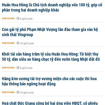
Huấn Hoa Hồng là Chủ tịch doanh nghiệp vốn 100 tỷ, góp cổ
phần trong hai doanh nghiệp khác
KINH DOANH
-
9 giờ trước
Con gái tỷ phú Phạm Nhật Vượng lần đầu tham gia vào hệ
sinh thái Vingroup
KINH DOANH
-
10 giờ trước
Khối tài sản hàng trăm tỷ của Huấn Hoa Hồng: Từ biệt thự
50 tỷ, dàn siêu xe hàng chục tỷ đến vườn tùng Nhật đắt đỏ
KINH DOANH
-
5 giờ trước
Hãng kim cương tài trợ vương miện cho các cuộc thi hoa
hậu thông báo ngừng hoạt động
KINH DOANH
-
15 giờ trước
Hoá chất Đức Giang công bố hai ứng viên HĐQT, cổ phiếu