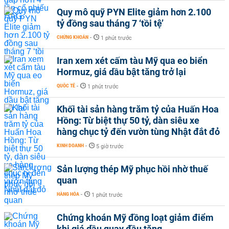
Quy mô quỹ PYN Elite giảm hơn 2.100
tỷ đồng sau tháng 7 ‘tồi tệ’
CHỨNG KHOÁN
-
1 phút trước
Iran xem xét cấm tàu Mỹ qua eo biển
Hormuz, giá dầu bật tăng trở lại
QUỐC TẾ
-
1 phút trước
Khối tài sản hàng trăm tỷ của Huấn Hoa
Hồng: Từ biệt thự 50 tỷ, dàn siêu xe
hàng chục tỷ đến vườn tùng Nhật đắt đỏ
KINH DOANH
-
5 giờ trước
Sản lượng thép Mỹ phục hồi nhờ thuế
quan
HÀNG HÓA
-
1 phút trước
Chứng khoán Mỹ đồng loạt giảm điểm
khi giá dầu quay đầu tăng