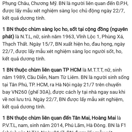
Phụng Châu, Chương Mỹ.
BN
là người liên quan đến Đ.P.H,
được lấy mẫu xét nghiệm sàng lọc chủ động ngày 22/7,
kết quả dương tính.
1
BN
thuộc chùm sàng lọc ho, sốt tại cộng đồng (nguyên
phát)
là N.T.L, nữ, sinh năm 1963, Vĩnh Lộc 1, Phùng Xá,
Thạch Thất. Ngày 15/7,
BN
xuất hiện ho, đau họng, ngày
22/7, được lấy mẫu xét nghiệm sàng lọc người sốt, ho,
kết quả dương tính.
1
BN
thuộc chùm liên quan TP HCM
là M.T.T.T, nữ, sinh
năm 1989, Cầu Diễn, Nam Từ Liêm.
BN
là người sinh sống
tại Tân Phú, TP. HCM, ra Hà Nội ngày 21/7 trên chuyến
bay VN260 (ghế 30A), được cách ly tại nhà ngay sau khi
về nơi lưu trú. Ngày 22/7,
BN
được lấy mẫu xét nghiệm,
kết quả dương tính.
1
BN
thuộc chùm liên quan đến Tân Mai, Hoàng Mai
là
P.V.T.L, nam, sinh năm 2014, Phú Lãm, Hà Đông.
BN
là F1