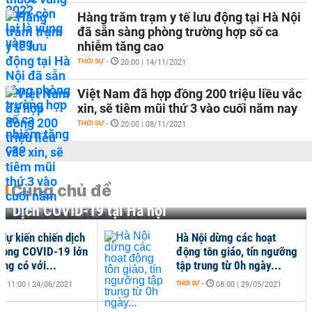
Hàng trăm trạm y tế lưu động tại Hà Nội
đã sẵn sàng phòng trường hợp số ca
nhiễm tăng cao
THỜI SỰ
-
20:00 | 14/11/2021
Việt Nam đã hợp đồng 200 triệu liều vắc
xin, sẽ tiêm mũi thứ 3 vào cuối năm nay
THỜI SỰ
-
20:00 | 08/11/2021
Cùng chủ đề
Dịch COVID-19 tại Hà nội
 dự kiến chiến dịch
Hà Nội dừng các hoạt
hòng COVID-19 lớn
động tôn giáo, tín ngưỡng
ừng có với...
tập trung từ 0h ngày...
THỜI SỰ
-
11:00 | 24/06/2021
08:00 | 29/05/2021