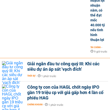
hoạch lợi
nhuận
năm, có
thể đạt
mốc
40.000 tỷ
nếu tình
hình
thuận lợi
TÀI CHÍNH
-
9 giờ trước
Giải ngân đầu tư công quý III: Khi các
siêu dự án áp sát 'vạch đích'
THỜI SỰ
-
1 phút trước
Công ty con của HAGL chốt ngày IPO
gần 19 triệu cp với giá gấp hơn 4 lần cổ
phiếu HAG
CHỨNG KHOÁN
-
1 phút trước