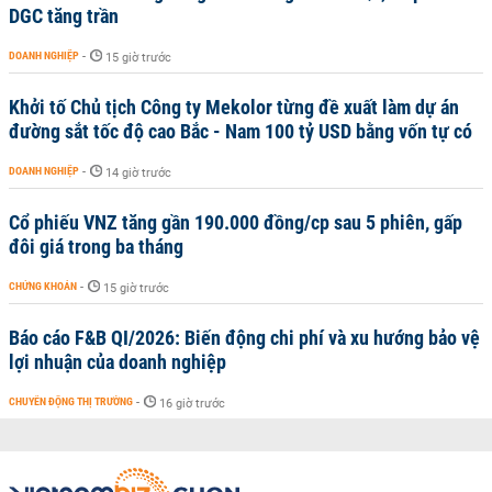
DGC tăng trần
DOANH NGHIỆP
-
15 giờ trước
Khởi tố Chủ tịch Công ty Mekolor từng đề xuất làm dự án
đường sắt tốc độ cao Bắc - Nam 100 tỷ USD bằng vốn tự có
DOANH NGHIỆP
-
14 giờ trước
Cổ phiếu VNZ tăng gần 190.000 đồng/cp sau 5 phiên, gấp
đôi giá trong ba tháng
CHỨNG KHOÁN
-
15 giờ trước
Báo cáo F&B QI/2026: Biến động chi phí và xu hướng bảo vệ
lợi nhuận của doanh nghiệp
CHUYỂN ĐỘNG THỊ TRƯỜNG
-
16 giờ trước