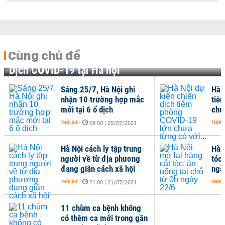
Cùng chủ đề
Dịch COVID-19 tại Hà nội
Sáng 25/7, Hà Nội ghi
Hà 
nhận 10 trường hợp mắc
tiê
mới tại 6 ổ dịch
chưa
THỜI SỰ
-
THỜI 
08:00 | 25/07/2021
Hà Nội cách ly tập trung
Hà 
người về từ địa phương
tóc,
đang giãn cách xã hội
ngà
THỜI SỰ
-
THỜI 
21:00 | 21/07/2021
11 chùm ca bệnh không
có thêm ca mới trong gần