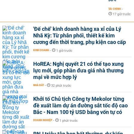
TÀI CHÍNH
-
17 giờ trước
'Đế chế’ kinh doanh hàng xa xỉ của Lý
Nhã Kỳ: Từ phân phối, thiết kế kim
cương đến thời trang, phụ kiện cao cấp
KINH DOANH
-
1 giờ trước
HoREA: Nghị quyết 21 có thể tạo xung
lực mới, góp phần đưa giá nhà thương
mại về mức hợp lý
NHÀ ĐẤT
-
32 phút trước
Khởi tố Chủ tịch Công ty Mekolor từng
đề xuất làm dự án đường sắt tốc độ cao
Bắc - Nam 100 tỷ USD bằng vốn tự có
DOANH NGHIỆP
-
1 phút trước
PNJ triệu tập họp bất thường, dự kiến