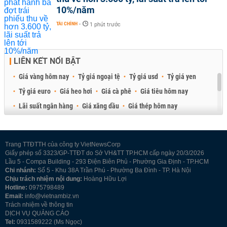
10%/năm
TÀI CHÍNH
-
1 phút trước
LIÊN KẾT NỔI BẬT
Giá vàng hôm nay
Tỷ giá ngoại tệ
Tỷ giá usd
Tỷ giá yen
Tỷ giá euro
Giá heo hơi
Giá cà phê
Giá tiêu hôm nay
Lãi suất ngân hàng
Giá xăng dầu
Giá thép hôm nay
Giá sầu riêng
Giá thịt heo
Giá gạo
Giá cao su
Best Retail Brokers
Diễn đàn đầu tư Việt Nam 2026
Trang TTĐTTH của công ty VietNewsCorp
Giấy phép số 3323/GP-TTĐT do Sở VH&TT TP.HCM cấp ngày 20/3/2026
Lầu 5 - Compa Building - 293 Điện Biên Phủ - Phường Gia Định - TP.HCM
Chi nhánh:
Số 5 - Khu 38A Trần Phú - Phường Ba Đình - TP. Hà Nội
Chịu trách nhiệm nội dung:
Hoàng Hữu Lợi
Hotline:
0975798489
Email:
info@vietnambiz.vn
Trách nhiệm về thông tin
DỊCH VỤ QUẢNG CÁO
Tel:
0931589222 (Ms Ngọc)