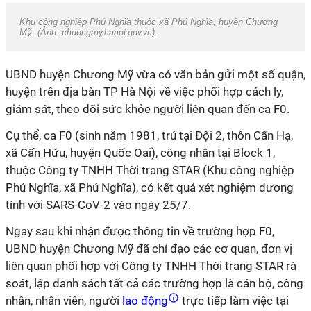
Khu công nghiệp Phú Nghĩa thuộc xã Phú Nghĩa, huyện Chương
Mỹ. (Ảnh:
chuongmy.hanoi.gov.vn
).
UBND huyện Chương Mỹ vừa có văn bản gửi một số quận,
huyện trên địa bàn TP Hà Nội về việc phối hợp cách ly,
giám sát, theo dõi sức khỏe người liên quan đến ca F0.
Cụ thể, ca F0 (sinh năm 1981, trú tại Đội 2, thôn Cấn Hạ,
xã Cấn Hữu, huyện Quốc Oai), công nhân tại Block 1,
thuộc Công ty TNHH Thời trang STAR (Khu công nghiệp
Phú Nghĩa, xã Phú Nghĩa), có kết quả xét nghiệm dương
tính với SARS-CoV-2 vào ngày 25/7.
Ngay sau khi nhận được thông tin về trường hợp F0,
UBND huyện Chương Mỹ đã chỉ đạo các cơ quan, đơn vị
liên quan phối hợp với Công ty TNHH Thời trang STAR rà
soát, lập danh sách tất cả các trường hợp là cán bộ, công
nhân, nhân viên, người
lao động
trực tiếp làm việc tại