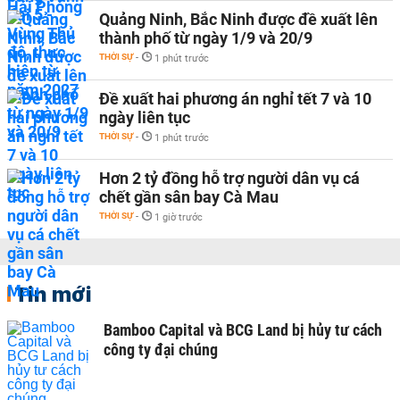
Quảng Ninh, Bắc Ninh được đề xuất lên
thành phố từ ngày 1/9 và 20/9
THỜI SỰ
-
1 phút trước
Đề xuất hai phương án nghỉ tết 7 và 10
ngày liên tục
THỜI SỰ
-
1 phút trước
Hơn 2 tỷ đồng hỗ trợ người dân vụ cá
chết gần sân bay Cà Mau
THỜI SỰ
-
1 giờ trước
Tin mới
Bamboo Capital và BCG Land bị hủy tư cách
công ty đại chúng