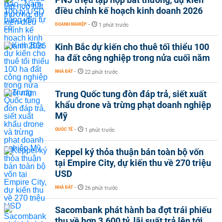
điều chỉnh kế hoạch kinh doanh 2026
DOANH NGHIỆP
-
1 phút trước
Kinh Bắc dự kiến cho thuê tối thiểu 100
ha đất công nghiệp trong nửa cuối năm
NHÀ ĐẤT
-
22 phút trước
Trung Quốc tung đòn đáp trả, siết xuất
khẩu drone và trừng phạt doanh nghiệp
Mỹ
QUỐC TẾ
-
1 phút trước
Keppel ký thỏa thuận bán toàn bộ vốn
tại Empire City, dự kiến thu về 270 triệu
USD
NHÀ ĐẤT
-
26 phút trước
Sacombank phát hành ba đợt trái phiếu
thu về hơn 3.600 tỷ, lãi suất trả lên tới