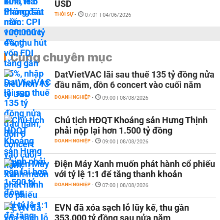
USD
THỜI SỰ
-
07:01 | 04/06/2026
Cùng chuyên mục
DatVietVAC lãi sau thuế 135 tỷ đồng nửa
đầu năm, dồn 6 concert vào cuối năm
DOANH NGHIỆP
-
09:00 | 08/08/2026
Chủ tịch HĐQT Khoáng sản Hưng Thịnh
phải nộp lại hơn 1.500 tỷ đồng
DOANH NGHIỆP
-
09:00 | 08/08/2026
Điện Máy Xanh muốn phát hành cổ phiếu
với tỷ lệ 1:1 để tăng thanh khoản
DOANH NGHIỆP
-
07:00 | 08/08/2026
EVN đã xóa sạch lỗ lũy kế, thu gần
353.000 tỷ đồng sau nửa năm