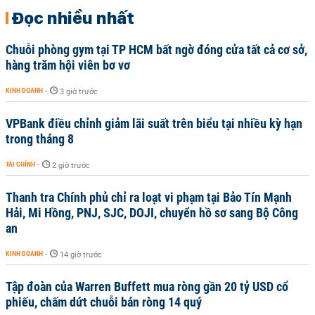
Đọc nhiều nhất
Chuỗi phòng gym tại TP HCM bất ngờ đóng cửa tất cả cơ sở,
hàng trăm hội viên bơ vơ
KINH DOANH
-
3 giờ trước
VPBank điều chỉnh giảm lãi suất trên biểu tại nhiều kỳ hạn
trong tháng 8
TÀI CHÍNH
-
2 giờ trước
Thanh tra Chính phủ chỉ ra loạt vi phạm tại Bảo Tín Mạnh
Hải, Mi Hồng, PNJ, SJC, DOJI, chuyển hồ sơ sang Bộ Công
an
KINH DOANH
-
14 giờ trước
Tập đoàn của Warren Buffett mua ròng gần 20 tỷ USD cổ
phiếu, chấm dứt chuỗi bán ròng 14 quý