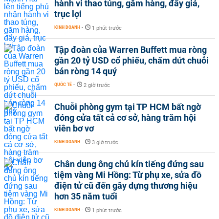
hành vi thao túng, găm hàng, đẩy giá,
trục lợi
KINH DOANH
-
1 phút trước
Tập đoàn của Warren Buffett mua ròng
gần 20 tỷ USD cổ phiếu, chấm dứt chuỗi
bán ròng 14 quý
QUỐC TẾ
-
2 giờ trước
Chuỗi phòng gym tại TP HCM bất ngờ
đóng cửa tất cả cơ sở, hàng trăm hội
viên bơ vơ
KINH DOANH
-
3 giờ trước
Chân dung ông chủ kín tiếng đứng sau
tiệm vàng Mi Hồng: Từ phụ xe, sửa đồ
điện tử cũ đến gây dựng thương hiệu
hơn 35 năm tuổi
KINH DOANH
-
1 phút trước