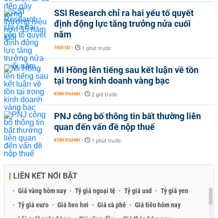
SSI Research chỉ ra hai yếu tố quyết
định động lực tăng trưởng nửa cuối
năm
THỜI SỰ
-
1 phút trước
Mi Hồng lên tiếng sau kết luận về tồn
tại trong kinh doanh vàng bạc
KINH DOANH
-
2 giờ trước
PNJ công bố thông tin bất thường liên
quan đến vấn đề nộp thuế
KINH DOANH
-
1 phút trước
LIÊN KẾT NỔI BẬT
Giá vàng hôm nay
Tỷ giá ngoại tệ
Tỷ giá usd
Tỷ giá yen
Tỷ giá euro
Giá heo hơi
Giá cà phê
Giá tiêu hôm nay