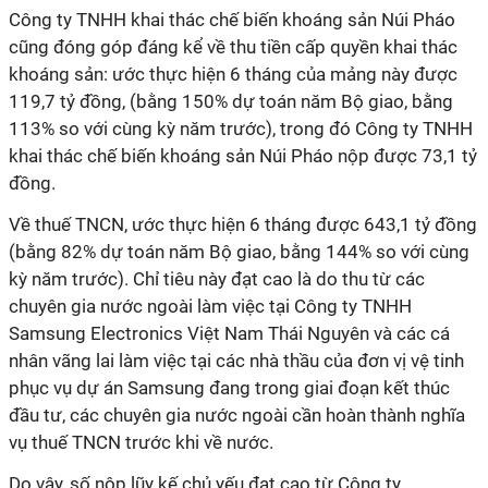
Công ty TNHH khai thác chế biến khoáng sản Núi Pháo
cũng đóng góp đáng kể về thu tiền cấp quyền khai thác
khoáng sản: ước thực hiện 6 tháng của mảng này được
119,7 tỷ đồng, (bằng 150% dự toán năm Bộ giao, bằng
113% so với cùng kỳ năm trước), trong đó Công ty TNHH
khai thác chế biến khoáng sản Núi Pháo nộp được 73,1 tỷ
đồng.
Về thuế TNCN, ước thực hiện 6 tháng được 643,1 tỷ đồng
(bằng 82% dự toán năm Bộ giao, bằng 144% so với cùng
kỳ năm trước). Chỉ tiêu này đạt cao là do thu từ các
chuyên gia nước ngoài làm việc tại Công ty TNHH
Samsung Electronics Việt Nam Thái Nguyên và các cá
nhân vãng lai làm việc tại các nhà thầu của đơn vị vệ tinh
phục vụ dự án Samsung đang trong giai đoạn kết thúc
đầu tư, các chuyên gia nước ngoài cần hoàn thành nghĩa
vụ thuế TNCN trước khi về nước.
Do vậy, số nộp lũy kế chủ yếu đạt cao từ Công ty