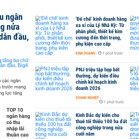
ều ngân
'Đế chế’ kinh doanh hàng
ng nửa
xa xỉ của Lý Nhã Kỳ: Từ
phân phối, thiết kế kim
dẫn đầu,
cương đến thời trang,
phụ kiện cao cấp
KINH DOANH
-
1 phút trước
PNJ triệu tập họp bất
thường, dự kiến điều
ụ các ngân
chỉnh kế hoạch kinh
m trước mang
doanh 2026
ng lực tăng
DOANH NGHIỆP
-
1 phút trước
TOP 10
Kinh Bắc dự kiến cho
ngân hàng
thuê tối thiểu 100 ha đất
có thu
công nghiệp trong nửa
nhập lãi
cuối năm
thuần cao