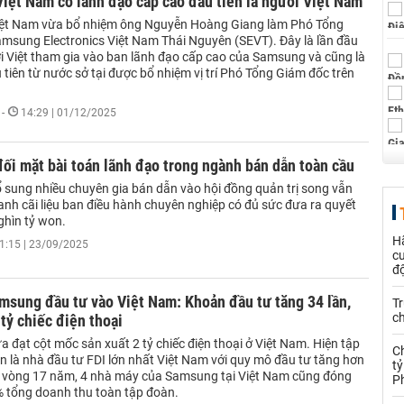
ệt Nam có lãnh đạo cấp cao đầu tiên là người Việt Nam
ệt Nam vừa bổ nhiệm ông Nguyễn Hoàng Giang làm Phó Tổng
msung Electronics Việt Nam Thái Nguyên (SEVT). Đây là lần đầu
ời Việt tham gia vào ban lãnh đạo cấp cao của Samsung và cũng là
tiên từ nước sở tại được bổ nhiệm vị trí Phó Tổng Giám đốc trên
-
14:29 | 01/12/2025
i mặt bài toán lãnh đạo trong ngành bán dẫn toàn cầu
sung nhiều chuyên gia bán dẫn vào hội đồng quản trị song vẫn
anh cãi liệu ban điều hành chuyên nghiệp có đủ sức đưa ra quyết
ghìn tỷ won.
H
1:15 | 23/09/2025
c
đ
msung đầu tư vào Việt Nam: Khoản đầu tư tăng 34 lần,
Tr
c
 tỷ chiếc điện thoại
đạt cột mốc sản xuất 2 tỷ chiếc điện thoại ở Việt Nam. Hiện tập
C
n là nhà đầu tư FDI lớn nhất Việt Nam với quy mô đầu tư tăng hơn
tỷ
g vòng 17 năm, 4 nhà máy của Samsung tại Việt Nam cũng đóng
P
 tổng doanh thu toàn tập đoàn.