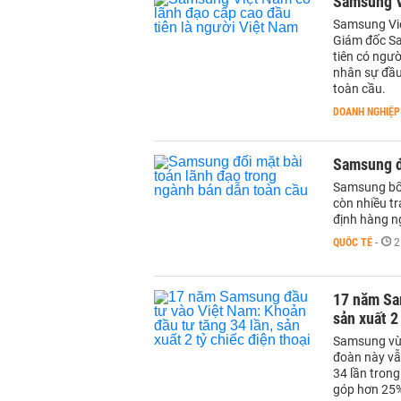
Samsung Vi
Samsung Vi
Giám đốc Sa
tiên có ngư
nhân sự đầu 
toàn cầu.
DOANH NGHIỆP
Samsung đố
Samsung bổ 
còn nhiều tr
định hàng n
QUỐC TẾ
-
2
17 năm Sa
sản xuất 2
Samsung vừa 
đoàn này vẫ
34 lần tron
góp hơn 25%