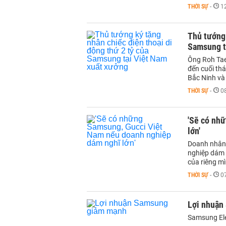
THỜI SỰ
-
1
Thủ tướng 
Samsung t
Ông Roh Tae
đến cuối th
Bắc Ninh và
THỜI SỰ
-
0
'Sẽ có nh
lớn'
Doanh nhân 
nghiệp dám 
của riêng mì
THỜI SỰ
-
0
Lợi nhuận
Samsung Elec