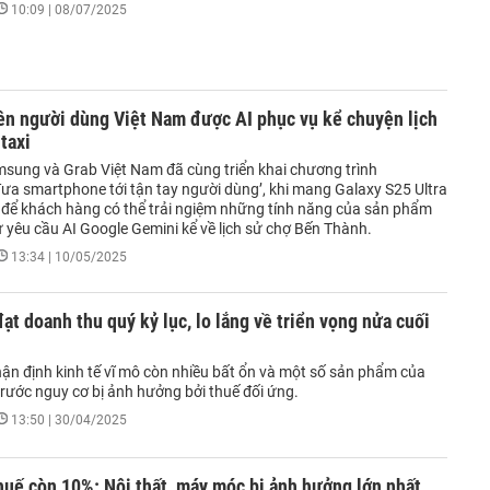
10:09 | 08/07/2025
ên người dùng Việt Nam được AI phục vụ kể chuyện lịch
 taxi
msung và Grab Việt Nam đã cùng triển khai chương trình
đưa smartphone tới tận tay người dùng’, khi mang Galaxy S25 Ultra
 để khách hàng có thể trải ngiệm những tính năng của sản phẩm
 yêu cầu AI Google Gemini kể về lịch sử chợ Bến Thành.
13:34 | 10/05/2025
t doanh thu quý kỷ lục, lo lắng về triển vọng nửa cuối
n định kinh tế vĩ mô còn nhiều bất ổn và một số sản phẩm của
rước nguy cơ bị ảnh hưởng bởi thuế đối ứng.
13:50 | 30/04/2025
uế còn 10%: Nội thất, máy móc bị ảnh hưởng lớn nhất,