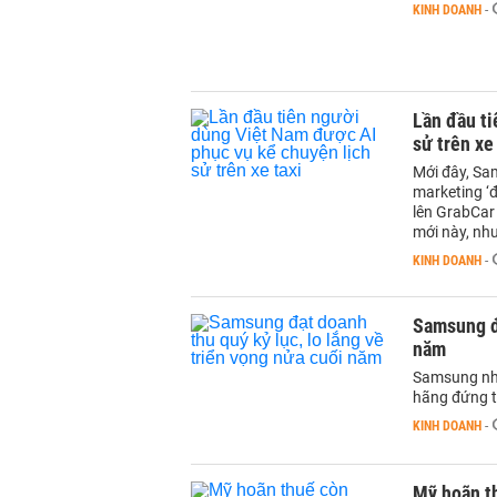
KINH DOANH
-
Lần đầu ti
sử trên xe
Mới đây, Sa
marketing ‘
lên GrabCar
mới này, như
KINH DOANH
-
Samsung đạ
năm
Samsung nhậ
hãng đứng t
KINH DOANH
-
Mỹ hoãn th