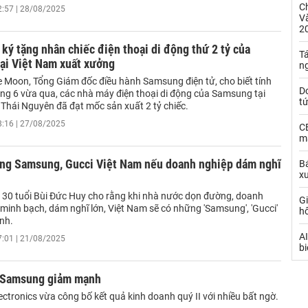
C
2:57 | 28/08/2025
Và
2
ký tặng nhân chiếc điện thoại di động thứ 2 tỷ của
Tá
ại Việt Nam xuất xưởng
n
 Moon, Tổng Giám đốc điều hành Samsung điện tử, cho biết tính
D
áng 6 vừa qua, các nhà máy điện thoại di động của Samsung tại
t
 Thái Nguyên đã đạt mốc sản xuất 2 tỷ chiếc.
8:16 | 27/08/2025
C
ma
ững Samsung, Gucci Việt Nam nếu doanh nghiệp dám nghĩ
Bá
x
30 tuổi Bùi Đức Huy cho rằng khi nhà nước dọn đường, doanh
Gi
minh bạch, dám nghĩ lớn, Việt Nam sẽ có những 'Samsung', 'Gucci'
h
nh.
AI
7:01 | 21/08/2025
bi
 Samsung giảm mạnh
tronics vừa công bố kết quả kinh doanh quý II với nhiều bất ngờ.