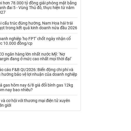
Palladium
Phân bón
hi hơn 78.000 tỷ đồng giải phóng mặt bằng
nh đai 5 - Vùng Thủ đô, thực hiện từ năm
027
Rau - Củ -Quả
Sắt thép
i cấu trúc đúng hướng, Nam Hoa hái trái
Sữa
gọt trong kết quả kinh doanh nửa đầu 2026
oanh nghiệp 'họ FPT' chốt ngày nhận cổ
Than
Thức ăn chăn nuôi
ức 10.000 đồng/cp
Thủy hải sản khác
Tôm
EO ngân hàng lớn nhất nước Mỹ: ‘Nợ
rgin đang ở mức cao nhất mọi thời đại’
Vàng
o cáo F&B QI/2026: Biến động chi phí và
u hướng bảo vệ lợi nhuận của doanh nghiệp
VLXD khác
Xăng dầu
á gas hôm nay 6/8 giá đổi bình gas 12kg
Xi măng - Clynker
ôm nay bao nhiêu?
 và cơ hội với thương mại điện tử xuyên
ên giới