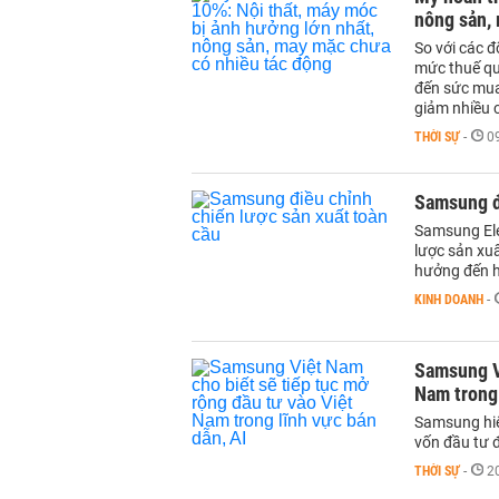
nông sản,
So với các đ
mức thuế qu
đến sức mua
giảm nhiều 
THỜI SỰ
-
0
Samsung đi
Samsung Ele
lược sản xu
hưởng đến h
KINH DOANH
-
Samsung Vi
Nam trong 
Samsung hiện
vốn đầu tư đ
THỜI SỰ
-
2