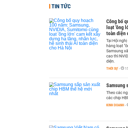
TIN TỨC
Công bố q
loạt 'ông 
toàn diện 
Tại Hội ngh
hàng loạt "ô
Samsung xây
cao thì NVI
diện.
THỜI SỰ
-
1
Samsung s
Theo các ng
các chip HB
KINH DOANH
-