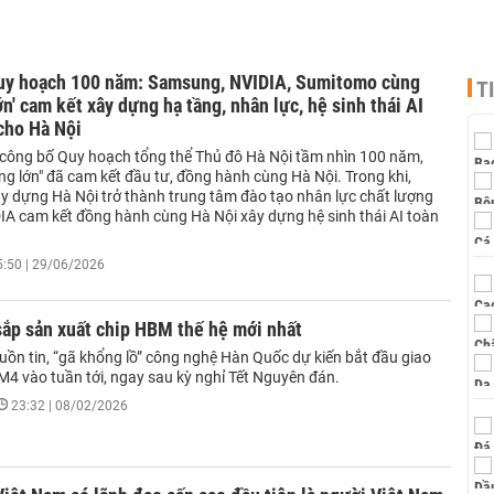
uy hoạch 100 năm: Samsung, NVIDIA, Sumitomo cùng
T
lớn' cam kết xây dựng hạ tầng, nhân lực, hệ sinh thái AI
cho Hà Nội
ị công bố Quy hoạch tổng thể Thủ đô Hà Nội tầm nhìn 100 năm,
ng lớn" đã cam kết đầu tư, đồng hành cùng Hà Nội. Trong khi,
 dựng Hà Nội trở thành trung tâm đào tạo nhân lực chất lượng
DIA cam kết đồng hành cùng Hà Nội xây dựng hệ sinh thái AI toàn
5:50 | 29/06/2026
ắp sản xuất chip HBM thế hệ mới nhất
uồn tin, “gã khổng lồ” công nghệ Hàn Quốc dự kiến bắt đầu giao
M4 vào tuần tới, ngay sau kỳ nghỉ Tết Nguyên đán.
23:32 | 08/02/2026