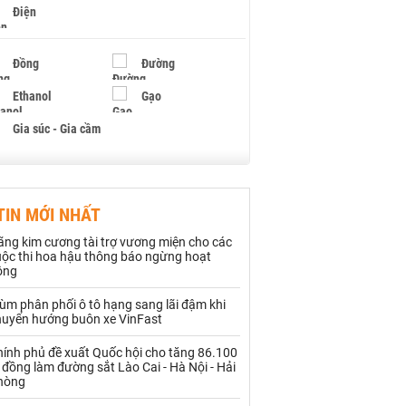
Điện
Đồng
Đường
Ethanol
Gạo
Gia súc - Gia cầm
Giấy
Gỗ
TIN MỚI NHẤT
Hạt điều
Hồ tiêu - Hạt tiêu
ãng kim cương tài trợ vương miện cho các
Khí đốt
uộc thi hoa hậu thông báo ngừng hoạt
ộng
Kim loại khác
Mắc ca
ùm phân phối ô tô hạng sang lãi đậm khi
huyển hướng buôn xe VinFast
Muối
Ngũ cốc
hính phủ đề xuất Quốc hội cho tăng 86.100
Nhựa - Hạt nhựa
 đồng làm đường sắt Lào Cai - Hà Nội - Hải
hòng