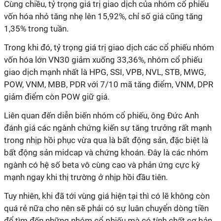
Cùng chiều, tỷ trọng giá trị giao dịch của nhóm cổ phiếu
vốn hóa nhỏ tăng nhẹ lên 15,92%, chỉ số giá cũng tăng
1,35% trong tuần.
Trong khi đó, tỷ trọng giá trị giao dịch các cổ phiếu nhóm
vốn hóa lớn VN30 giảm xuống 33,36%, nhóm cổ phiếu
giao dịch mạnh nhất là HPG, SSI, VPB, NVL, STB, MWG,
POW, VNM, MBB, PDR với 7/10 mã tăng điểm, VNM, DPR
giảm điểm còn POW giữ giá.
Liên quan đến diễn biến nhóm cổ phiếu, ông Đức Anh
đánh giá các ngành
chứng kiến sự tăng trưởng rất mạnh
trong nhịp hồi phục vừa qua là bất động sản, đặc biệt là
bất động sản midcap và chứng khoán. Đây là các nhóm
ngành có
hệ số
beta vô cùng cao và phản ứng cực kỳ
mạnh ngay khi thị trường ở nhịp hồi đầu tiên.
Tuy nhiên, khi đã tới vùng giá hiện tại thì có lẽ không còn
quá rẻ nữa cho nên sẽ phải có sự luân chuyển dòng tiền
để tìm đến những nhóm cổ phiếu mà có tính chất cơ bản