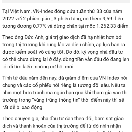
Tại Việt Nam,
VN-Index
đóng cửa tuần thứ 33 của năm
2022 với 2 phiên giảm, 3 phiên tăng, có thêm 9,59 điểm
tương đương 0,77%
và dừng chân
tại
mốc
1.262,33 điểm.
Theo ông Đức Anh, g
iá trị giao dịch đã hạ nhiệt hơn bởi
trong thị trường khi rung lắc và điều chỉnh, áp lực bán ra
được kiểm soát vô cùng tốt.
Do đó, k
ỳ vọng nhà đầu tư
có thể chưa dừng lại ở đây, dòng tiền vẫn đâu đó đang len
lỏi đi tìm kiếm những cơ hội mới.
Tính từ đầu năm đến nay, đà giảm điểm của VN-Index nói
chung và các cổ phiếu nói riêng là tương đối sâu. Nếu ta
nhìn một bức tranh mà ngắn hạn quá khi tham gia vào thị
trường trong “vùng trũng thông tin” thời điểm này thì sẽ
rất dễ bị xao động.
Theo chuyên gia, nhà đầu tư
cần theo dõi, bám sát giao
dịch
và
thanh khoản của thị trường để từ đó nhìn nhận