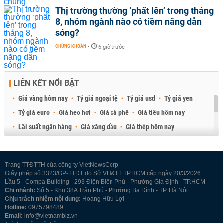
Thị trường thường ‘phất lên’ trong tháng
8, nhóm ngành nào có tiềm năng dẫn
sóng?
CHỨNG KHOÁN
-
6 giờ trước
LIÊN KẾT NỔI BẬT
Giá vàng hôm nay
Tỷ giá ngoại tệ
Tỷ giá usd
Tỷ giá yen
Tỷ giá euro
Giá heo hơi
Giá cà phê
Giá tiêu hôm nay
Lãi suất ngân hàng
Giá xăng dầu
Giá thép hôm nay
Giá sầu riêng
Giá thịt heo
Giá gạo
Giá cao su
Best Retail Brokers
Diễn đàn đầu tư Việt Nam 2026
Trang TTĐTTH của công ty VietNewsCorp
Giấy phép số 3323/GP-TTĐT do Sở VH&TT TP.HCM cấp ngày 20/3/2026
Lầu 5 - Compa Building - 293 Điện Biên Phủ - Phường Gia Định - TP.HCM
Chi nhánh:
Số 5 - Khu 38A Trần Phú - Phường Ba Đình - TP. Hà Nội
Chịu trách nhiệm nội dung:
Hoàng Hữu Lợi
Hotline:
0975798489
Email:
info@vietnambiz.vn