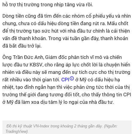
hỗ trợ thị trường trong nhịp tăng vừa rồi.
Dòng tiền cũng đã tìm đến các nhóm cổ phiếu yếu và nhìn
chung, chưa có dấu hiệu dòng tiền đang rút ra. Mấu chốt
để thị trường tạo sức hút với nhà đầu tư chính là cải thiện
vấn đề thanh khoản. Trong vài tuần gần đây, thanh khoản
đã bắt đầu trở lại.
Ông Trần
Đức Anh
, Giám đốc
phân tích vĩ mô và chiến
lược đầu tư
KBSV
,
cho rằng
áp lực chốt lời là chuyện hiển
nhiên và điều này sẽ mang đến sự tích cực cho thị trường
rất nhiều vào thời gian tới.
CPI
ở Mỹ có dấu hiệu hạ
nhiệt, tạo đỉnh ngắn hạn thì việc phản ứng tức thời của thị
trường thế giới đang tương đối tốt, cho thấy thông tin CPI
ở Mỹ đã làm xoa dịu tâm lý lo ngại của nhà đầu tư.
Đồ thị kỹ thuật VN-Index trong khoảng 2 tháng gần đây. (Nguồn:
TradingView
).