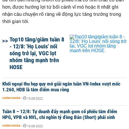
hơn, được hưởng lợi từ bối cảnh vĩ mô hoặc ít nhất ghi
nhận câu chuyện rõ ràng về động lực tăng trưởng trong
thời gian tới.
Top10 tăng/giảm tuần 8
- 12/8: 'Họ Louis' nổi
sóng trở lại, VGC lọt
nhóm tăng mạnh trên
HOSE
Khối ngoại thu hẹp quy mô giải ngân tuần VN-Index vượt mốc
1.260, HDB là tâm điểm mua ròng
CHỨNG KHOÁN
-
13-08-2022
Tuần 8 – 12/8: Tự doanh đẩy mạnh gom cổ phiếu tâm điểm
HPG, VPB và NVL, chi nghìn tỷ đồng Bán (Short) phái sinh
CHỨNG KHOÁN
-
13-08-2022