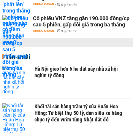
CHỨNG KHOÁN
-
6 giờ trước
Cổ phiếu VNZ tăng gần 190.000 đồng/cp
sau 5 phiên, gấp đôi giá trong ba tháng
CHỨNG KHOÁN
-
9 giờ trước
Tin mới
Hà Nội giao hơn 6 ha đất xây nhà xã hội
nghìn tỷ đồng
Khối tài sản hàng trăm tỷ của Huấn Hoa
Hồng: Từ biệt thự 50 tỷ, dàn siêu xe hàng
chục tỷ đến vườn tùng Nhật đắt đỏ