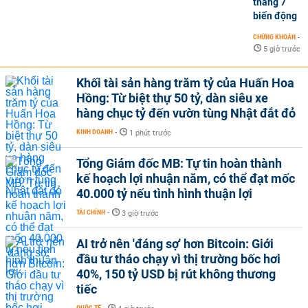
tháng 7
biến động
CHỨNG KHOÁN
-
5 giờ trước
Khối tài sản hàng trăm tỷ của Huấn Hoa
Hồng: Từ biệt thự 50 tỷ, dàn siêu xe
hàng chục tỷ đến vườn tùng Nhật đắt đỏ
KINH DOANH
-
1 phút trước
Tổng Giám đốc MB: Tự tin hoàn thành
kế hoạch lợi nhuận năm, có thể đạt mốc
40.000 tỷ nếu tình hình thuận lợi
TÀI CHÍNH
-
3 giờ trước
AI trở nên 'đáng sợ' hơn Bitcoin: Giới
đầu tư tháo chạy vì thị trường bốc hơi
40%, 150 tỷ USD bị rút không thương
tiếc
QUỐC TẾ