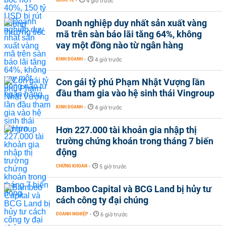
-
4 giờ trước
Doanh nghiệp duy nhất sản xuất vàng
mã trên sàn báo lãi tăng 64%, không
vay một đồng nào từ ngân hàng
KINH DOANH
-
4 giờ trước
Con gái tỷ phú Phạm Nhật Vượng lần
đầu tham gia vào hệ sinh thái Vingroup
KINH DOANH
-
4 giờ trước
Hơn 227.000 tài khoản gia nhập thị
trường chứng khoán trong tháng 7 biến
động
CHỨNG KHOÁN
-
5 giờ trước
Bamboo Capital và BCG Land bị hủy tư
cách công ty đại chúng
DOANH NGHIỆP
-
6 giờ trước