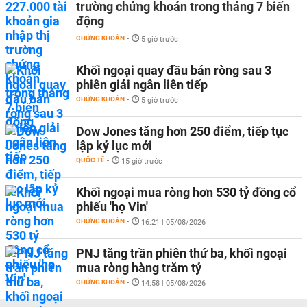
trường chứng khoán trong tháng 7 biến
động
CHỨNG KHOÁN
-
5 giờ trước
Khối ngoại quay đầu bán ròng sau 3
phiên giải ngân liên tiếp
CHỨNG KHOÁN
-
5 giờ trước
Dow Jones tăng hơn 250 điểm, tiếp tục
lập kỷ lục mới
QUỐC TẾ
-
15 giờ trước
Khối ngoại mua ròng hơn 530 tỷ đồng cổ
phiếu 'họ Vin'
CHỨNG KHOÁN
-
16:21 | 05/08/2026
PNJ tăng trần phiên thứ ba, khối ngoại
mua ròng hàng trăm tỷ
CHỨNG KHOÁN
-
14:58 | 05/08/2026