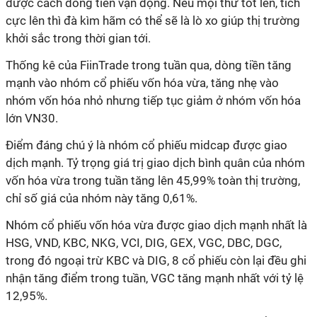
được cách dòng tiền vận động. Nếu mọi thứ tốt lên, tích
cực lên thì đà kìm hãm có thể sẽ là lò xo giúp thị trường
khởi sắc trong thời gian tới.
Thống kê của FiinTrade trong tuần qua, dòng tiền tăng
mạnh vào nhóm cổ phiếu vốn hóa vừa, tăng nhẹ vào
nhóm vốn hóa nhỏ nhưng tiếp tục giảm ở nhóm vốn hóa
lớn VN30.
Điểm đáng chú ý là nhóm cổ phiếu midcap được giao
dịch mạnh. Tỷ trọng giá trị giao dịch bình quân của nhóm
vốn hóa vừa trong tuần tăng lên 45,99% toàn thị trường,
chỉ số giá của nhóm này tăng 0,61%.
Nhóm cổ phiếu vốn hóa vừa được giao dịch mạnh nhất là
HSG, VND, KBC, NKG, VCI, DIG, GEX, VGC, DBC, DGC,
trong đó ngoại trừ KBC và DIG, 8 cổ phiếu còn lại đều ghi
nhận tăng điểm trong tuần, VGC tăng mạnh nhất với tỷ lệ
12,95%.