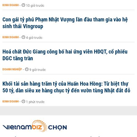
KINH DOANH
-
10 giờ trước
Con gái tỷ phú Phạm Nhật Vượng lần đầu tham gia vào hệ
sinh thái Vingroup
KINH DOANH
-
4 giờ trước
Hoá chất Đức Giang công bố hai ứng viên HĐQT, cổ phiếu
DGC tăng trần
DOANH NGHIỆP
-
9 giờ trước
Khối tài sản hàng trăm tỷ của Huấn Hoa Hồng: Từ biệt thự
50 tỷ, dàn siêu xe hàng chục tỷ đến vườn tùng Nhật đắt đỏ
KINH DOANH
-
1 phút trước